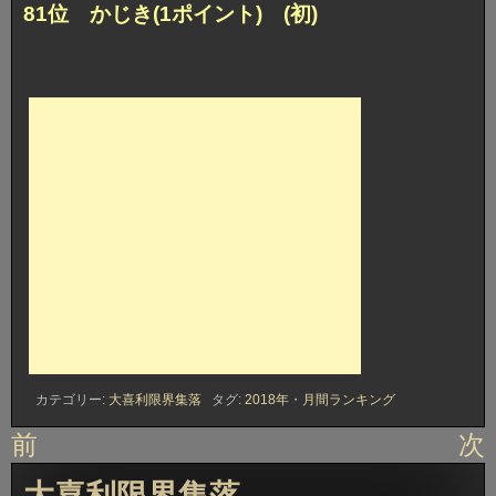
81位 かじき(1ポイント) (初)
カテゴリー:
大喜利限界集落
タグ:
2018年
・
月間ランキング
投
前
次
稿
大喜利限界集落