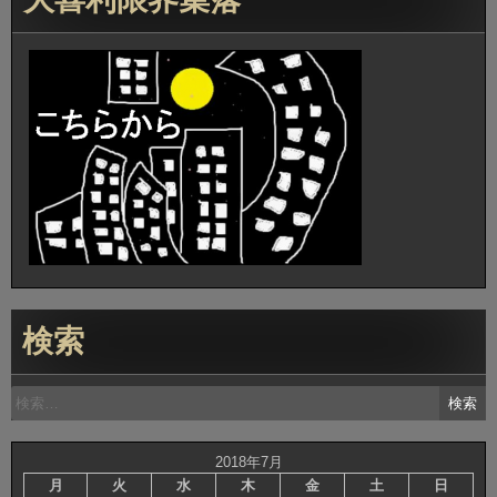
ナ
ビ
ゲ
ー
シ
ョ
ン
検索
検
索:
2018年7月
月
火
水
木
金
土
日