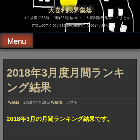
コ
ン
大喜利限界集落
テ
ン
ニコニコ生放送で23時～1時(25時)放送中 「大喜利限界集落」のまとめ
ツ
http://com.nicovideo.jp/community/co2473470
へ
ス
キ
Menu
ッ
プ
2018年3月度月間ランキ
ング結果
投稿日:
2018年7月19日
投稿者:
カブト
2018年3月の月間ランキング結果です。