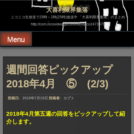
コ
ン
大喜利限界集落
テ
ン
ニコニコ生放送で23時～1時(25時)放送中 「大喜利限界集落」のまとめ
ツ
http://com.nicovideo.jp/community/co2473470
へ
ス
キ
Menu
ッ
プ
週間回答ピックアップ
2018年4月 ⑤ (2/3)
投稿日:
2018年7月19日
投稿者:
カブト
2018年4月第五週の回答をピックアップして紹
介します。