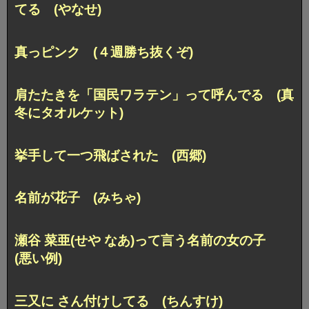
てる (やなせ)
真っピンク (４週勝ち抜くぞ)
肩たたきを「国民ワラテン」って呼んでる (真
冬にタオルケット)
挙手して一つ飛ばされた (西郷)
名前が花子 (みちゃ)
瀬谷 菜亜(せや なあ)って言う名前の女の子
(悪い例)
三又に さん付けしてる (ちんすけ)