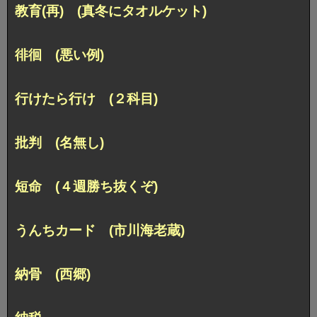
教育(再) (真冬にタオルケット)
徘徊 (悪い例)
行けたら行け (２科目)
批判 (名無し)
短命 (４週勝ち抜くぞ)
うんちカード (市川海老蔵)
納骨 (西郷)