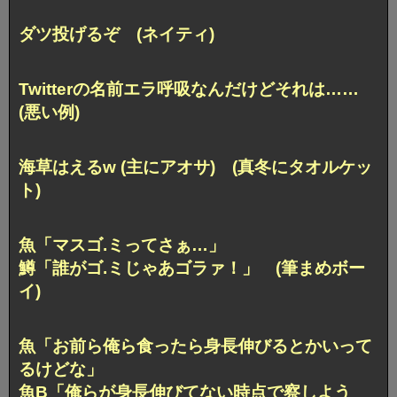
ダツ投げるぞ (ネイティ)
Twitterの名前エラ呼吸なんだけどそれは……
(悪い例)
海草はえるw (主にアオサ) (真冬にタオルケッ
ト)
魚「マスゴ.ミってさぁ…」
鱒「誰がゴ.ミじゃあゴラァ！」 (筆まめボー
イ)
魚「お前ら俺ら食ったら身長伸びるとかいって
るけどな」
魚B「俺らが身長伸びてない時点で察しよう