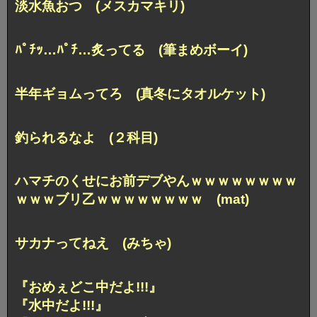
淡水魚おつ (メスカマキリ)
ﾊﾟﾁｯ…ﾊﾟﾁ…炙ってる (筆まめボーイ)
半年ギョムってろ (真冬にタオルケット)
釣られるなよ (２科目)
ハマチのくせにお前デブやんｗｗｗｗｗｗｗｗ
ｗｗｗ
ブリ乙ｗｗｗｗｗｗｗｗ (mat)
サカナってねえ (みちゃ)
『おめぇどこ中だよ!!!』
『水中だよ!!!』