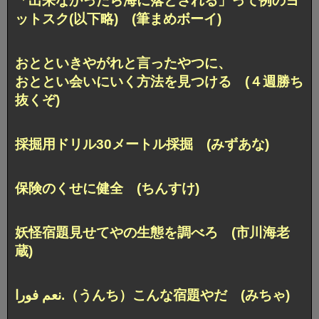
「出来なかったら海に落とされる」
って例のヨ
ットスク(以下略) (筆まめボーイ)
おとといきやがれと言ったやつに、
おととい会いにいく方法を見つける (４週勝ち
抜くぞ)
採掘用ドリル30メートル採掘 (みずあな)
保険のくせに健全 (ちんすけ)
妖怪宿題見せてやの生態を調べろ (市川海老
蔵)
نعم فورا.（うんち）こんな宿題やだ (みちゃ)