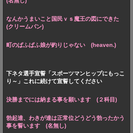
(名無し)
なんかうまいこと国民ｖｓ魔王の図にできた
(クリームパン)
町のぱふぱふ娘が釣りじゃない (heaven.)
下ネタ選手宣誓「スポーツマンヒップにもっこ
り～」これに続けて宣誓してください
決勝までには納まる事を願います (２科目)
勃起達、わきが達は正常位どうどう
勃ったかう
事を誓います (名無し)