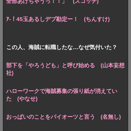
全部あげちゃうっ！！」
(スコッチ)
ｱ-！45玉あるしデブ勘定ー！ (ちんすけ)
この人、海賊に転職したな…なぜ気付いた？
部下を「やろうども」と呼び始める (山本妄想
社)
ハローワークで海賊募集の張り紙が消えてい
た (やなせ)
おっぱいのことをパイオーツと言う (名無し)