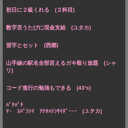
初日に２級くれる (２科目)
数字言うたびに現金支給 (ユタカ)
習字とセット (西郷)
山手線の駅名全部言えるガキ殴り放題 (シャ
リ)
コード進行の勉強もできる (43’s)
ﾊﾟﾁﾊﾟﾁ
ﾏｰ ｽﾊﾞﾗｼｲ ｱﾅﾀﾊﾃﾝｻｲﾀﾞｰｰｰ (ユタカ)