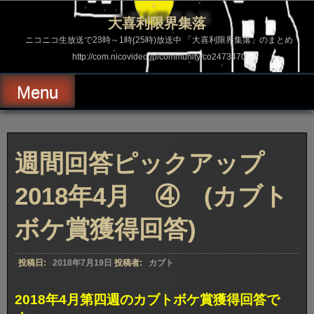
コ
ン
大喜利限界集落
テ
ン
ニコニコ生放送で23時～1時(25時)放送中 「大喜利限界集落」のまとめ
ツ
http://com.nicovideo.jp/community/co2473470
へ
ス
キ
Menu
ッ
プ
週間回答ピックアップ
2018年4月 ④ (カブト
ボケ賞獲得回答)
投稿日:
2018年7月19日
投稿者:
カブト
2018年4月第四週のカブトボケ賞獲得回答で