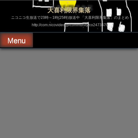
コ
ン
大喜利限界集落
テ
ン
ニコニコ生放送で23時～1時(25時)放送中 「大喜利限界集落」のまとめ
ツ
http://com.nicovideo.jp/community/co2473470
へ
ス
キ
Menu
ッ
プ