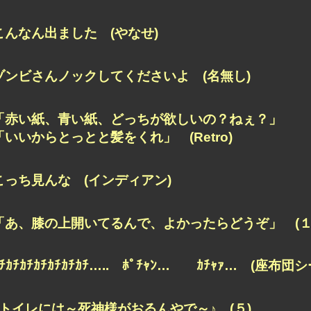
こんなん出ました (やなせ)
ゾンビさんノックしてくださいよ (名無し)
「赤い紙、青い紙、どっちが欲しいの？ねぇ？」
「いいからとっとと髪をくれ」 (Retro)
こっち見んな (インディアン)
「あ、膝の上開いてるんで、よかったらどうぞ」 (１
ｶﾁｶﾁｶﾁｶﾁｶﾁｶﾁｶﾁ….. ﾎﾟﾁｬﾝ… ｶﾁｬｧ… (座布団
♪トイレには～死神様がおるんやで～♪ (５)