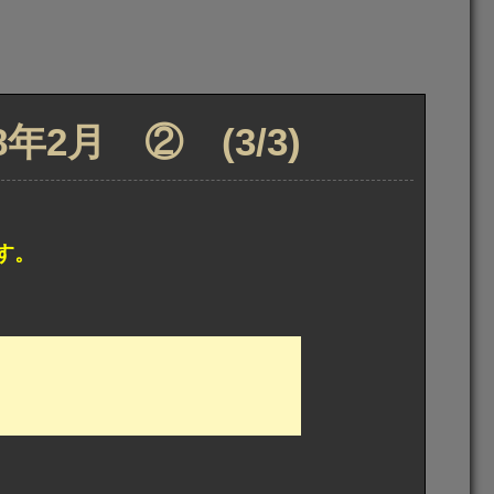
2月 ② (3/3)
す。