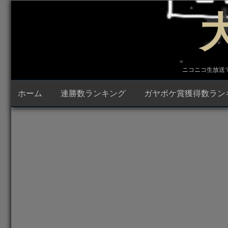
コ
ン
テ
ン
ツ
へ
ス
キ
ニコニコ生放送で23時
ッ
プ
ホーム
連勝数ランキング
ガヤボケ賞獲得数ラン