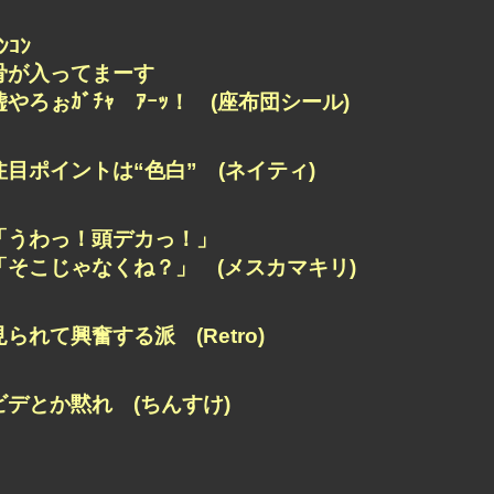
ﾝｺﾝ
骨が入ってまーす
嘘やろぉｶﾞﾁｬ ｱｰｯ！ (座布団シール)
注目ポイントは“色白” (ネイティ)
「うわっ！頭デカっ！」
「そこじゃなくね？」 (メスカマキリ)
見られて興奮する派 (Retro)
ビデとか黙れ (ちんすけ)