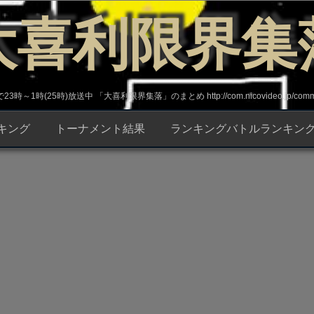
大喜利限界集
～1時(25時)放送中 「大喜利限界集落」のまとめ http://com.nicovideo.jp/commun
キング
トーナメント結果
ランキングバトルランキン