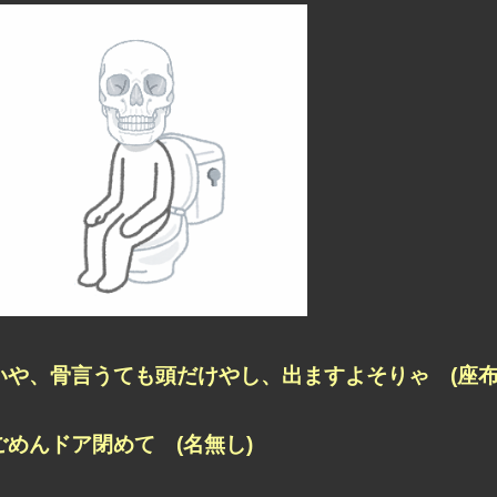
いや、骨言うても頭だけやし、
出ますよそりゃ (座布
ごめんドア閉めて (名無し)