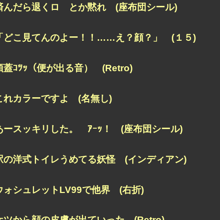
済んだら退くロ とか黙れ (座布団シール)
「どこ見てんのよー！！……え？顔？」 (１５)
頭蓋ｺﾂｯ（便が出る音） (Retro)
これカラーですよ (名無し)
あースッキリした。 ｱｰｯ！ (座布団シール)
駅の洋式トイレうめてる妖怪 (インディアン)
ウォシュレットLV99で他界 (右折)
ケツから顔の皮膚が出ていった (Retro)