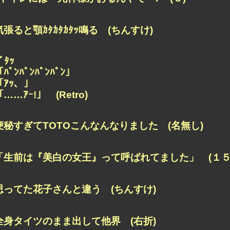
気張ると顎ｶﾀｶﾀｶﾀｯ鳴る (ちんすけ)
ﾞﾀｯ
ﾊﾟﾝﾊﾟﾝﾊﾟﾝﾊﾟﾝ」
「ｱｯ、」
「……ｱｰ!」 (Retro)
便秘すぎてTOTOこんなんなりました (名無し)
「生前は『美白の女王』って呼ばれてました」 (１５
思ってた花子さんと違う (ちんすけ)
全身タイツのまま出して他界 (右折)