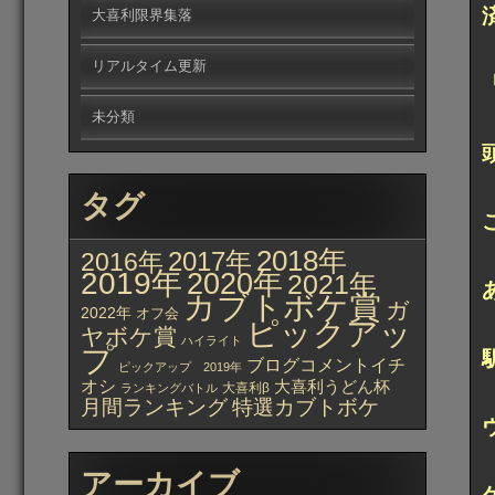
大喜利限界集落
リアルタイム更新
未分類
タグ
2018年
2017年
2016年
2019年
2020年
2021年
カブトボケ賞
ガ
2022年
オフ会
ピックアッ
ヤボケ賞
ハイライト
プ
ブログコメントイチ
ピックアップ 2019年
オシ
大喜利うどん杯
大喜利β
ランキングバトル
月間ランキング
特選カブトボケ
アーカイブ