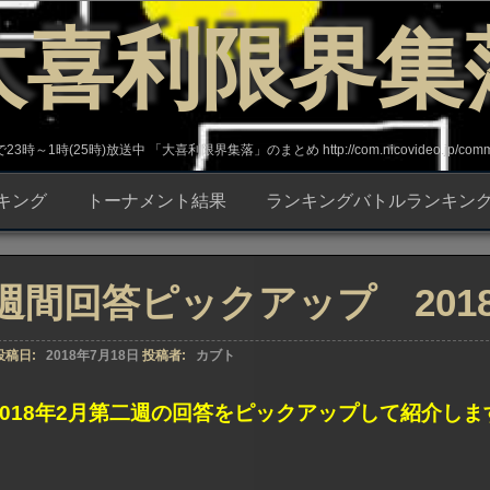
大喜利限界集
～1時(25時)放送中 「大喜利限界集落」のまとめ http://com.nicovideo.jp/commun
キング
トーナメント結果
ランキングバトルランキン
週間回答ピックアップ 2018年
投稿日:
2018年7月18日
投稿者:
カブト
2018年2月第二週の回答をピックアップして紹介しま