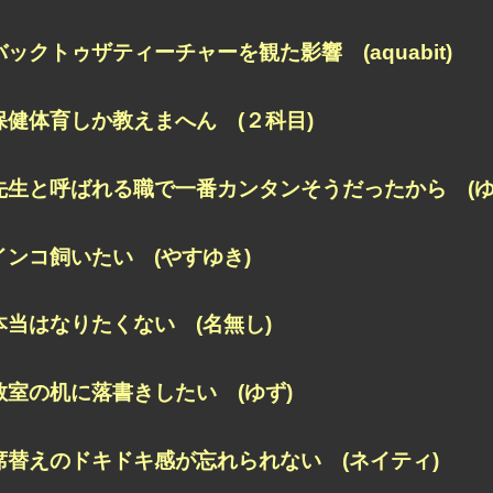
バックトゥザティーチャーを観た影響 (aquabit)
保健体育しか教えまへん (２科目)
先生と呼ばれる職で
一番カンタンそうだったから (ゆ
インコ飼いたい (やすゆき)
本当はなりたくない (名無し)
教室の机に落書きしたい (ゆず)
席替えのドキドキ感が忘れられない (ネイティ)