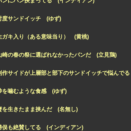
パンにパン挟まってる (インディアン)
忖度サンドイッチ (ゆず)
生ガキ入り（ある意味当り） (黄桃)
山崎の春の祭に選ばれなかったパンだ (立見鶏)
制作サイドが上層部と
部下のサンドイッチで悩んでる 
砂を噛むような食感 (ゆず)
蟹を生きたまま挟んだ (名無し)
勝俣も絶賛してる (インディアン)