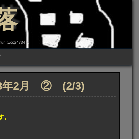
落
ity/co2473470
グ
2月 ② (2/3)
す。