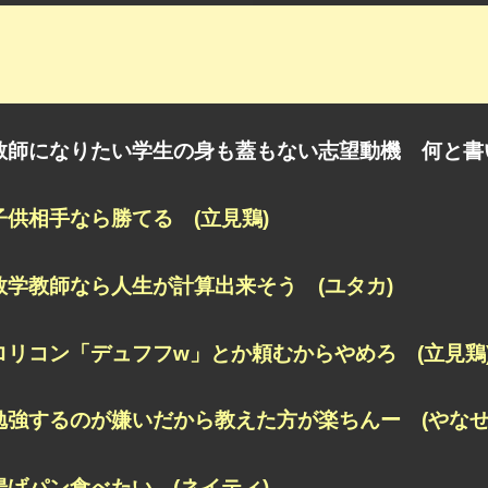
教師になりたい学生の身も蓋もない志望動機 何と書
子供相手なら勝てる (立見鶏)
数学教師なら人生が計算出来そう (ユタカ)
ロリコン「デュフフw」とか頼むからやめろ (立見鶏
勉強するのが嫌いだから教えた方が楽ちんー (やなせ
揚げパン食べたい (ネイティ)