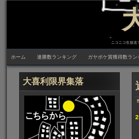
コ
ン
テ
ン
ツ
へ
ス
キ
ニコニコ生放送で23時
ッ
プ
ホーム
連勝数ランキング
ガヤボケ賞獲得数ラン
大喜利限界集落