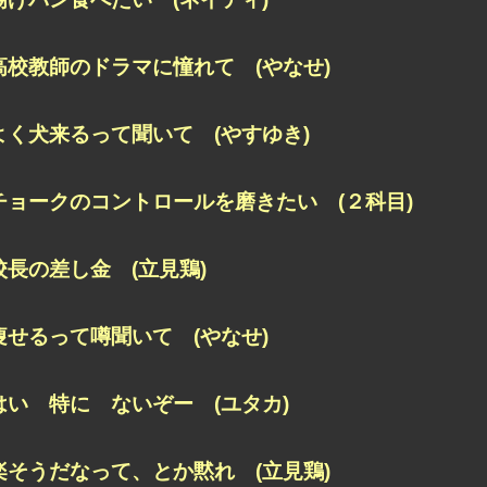
高校教師のドラマに憧れて (やなせ)
よく犬来るって聞いて (やすゆき)
チョークのコントロールを磨きたい (２科目)
校長の差し金 (立見鶏)
痩せるって噂聞いて (やなせ)
はい 特に ないぞー (ユタカ)
楽そうだなって、とか黙れ (立見鶏)