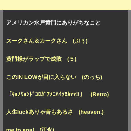
アメリカン水戸黄門にありがちなこと
スークさん＆カークさん (ぷぅ)
黄門様がラップで成敗 (５)
このIN LOWが目に入らない (のっち)
「ｷｮﾉﾐｮﾝﾄﾞｺﾛｶﾞｱﾒﾆﾊｲﾗﾇｶｧｧ!!」 (Retro)
人生luckありゃ苦もあるさ (heaven.)
me to anal (江永)