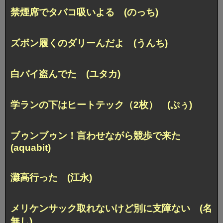
禁煙席でタバコ吸いよる (のっち)
ズボン履くのダリーんだよ (うんち)
白バイ盗んでた (ユタカ)
学ランの下はヒートテック（2枚） (ぷぅ)
ブゥンブゥン！言わせながら競歩で来た
(aquabit)
灘高行った (江永)
メリケンサック取れないけど別に支障ない (名
無し)