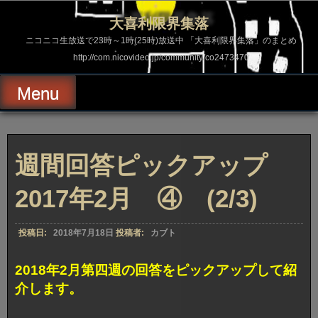
コ
ン
大喜利限界集落
テ
ン
ニコニコ生放送で23時～1時(25時)放送中 「大喜利限界集落」のまとめ
ツ
http://com.nicovideo.jp/community/co2473470
へ
ス
キ
Menu
ッ
プ
週間回答ピックアップ
2017年2月 ④ (2/3)
投稿日:
2018年7月18日
投稿者:
カブト
2018年2月第四週の回答をピックアップして紹
介します。