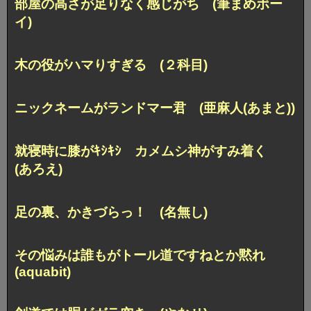
部屋の高さが足りなく感じがち (筆まめボー
イ)
木の役がハマりすぎる (２科目)
ニックネームがランドマー君 (亜麻人(あまと))
就寝時に膝がｷｼｷｼ カメムシ神がすみ着く
(あろえ)
足の裏、かきづらっ！ (名無し)
その悩みは誰もがトール道ですねとか黙れ
(aquabit)