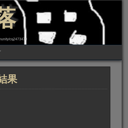
落
ity/co2473470
グ
結果