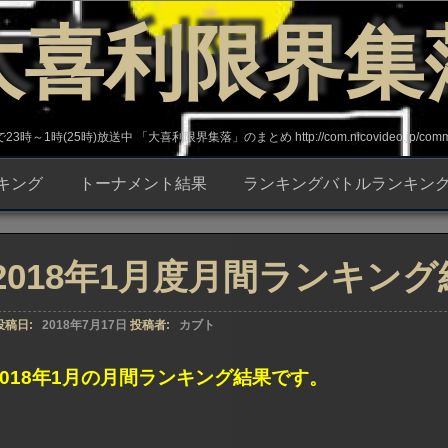
大喜利限界集
～1時(25時)放送中 「大喜利限界集落」のまとめ http://com.nicovideo.jp/commun
キング
トーナメント結果
ランキングバトルランキン
2018年1月度月間ランキング
投稿日:
2018年7月17日
投稿者:
カブト
2018年1月の月間ランキング結果です。