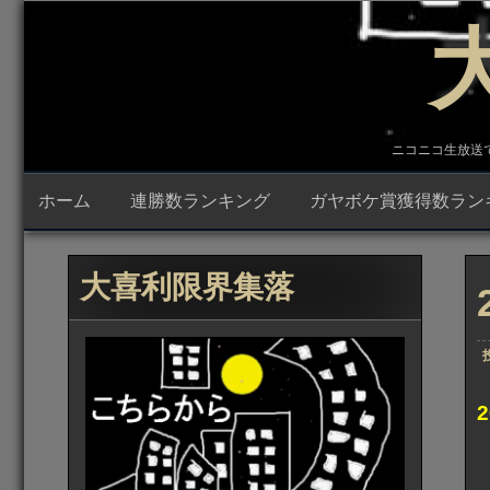
コ
ン
テ
ン
ツ
へ
ス
キ
ニコニコ生放送で23時
ッ
プ
ホーム
連勝数ランキング
ガヤボケ賞獲得数ラン
大喜利限界集落