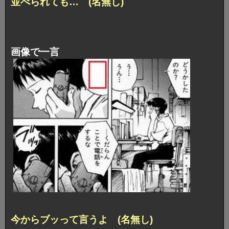
並べられても… (名無し)
画像で一言
今からブッって言うよ (名無し)