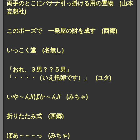
両手のとこにバナナ引っ掛ける用の置物 (山本
妄想社)
このポーズで 一発屋の財を成す (西郷)
いっこく堂 (名無し)
「おれ、３男？？５男」
「・・・・（いえ托卵です）」 (ユタ)
いや～ん//ばか～ん// (みちゃ)
折りたたみ式 (西郷)
ぼあ～～～っ (みちゃ)