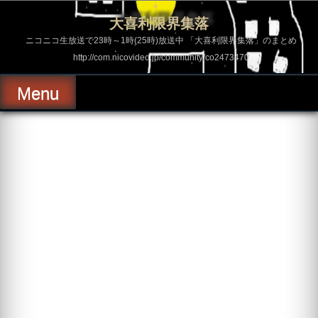
コ
ン
大喜利限界集落
テ
ン
ニコニコ生放送で23時～1時(25時)放送中 「大喜利限界集落」のまとめ
ツ
http://com.nicovideo.jp/community/co2473470
へ
ス
キ
Menu
ッ
プ