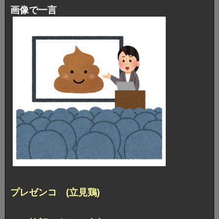
画像で一言
プレゼンコ (立見鶏)