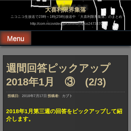
コ
ン
大喜利限界集落
テ
ン
ニコニコ生放送で23時～1時(25時)放送中 「大喜利限界集落」のまとめ
ツ
http://com.nicovideo.jp/community/co2473470
へ
ス
キ
Menu
ッ
プ
週間回答ピックアップ
2018年1月 ③ (2/3)
投稿日:
2018年7月17日
投稿者:
カブト
2018年1月第三週の回答をピックアップして紹
介します。