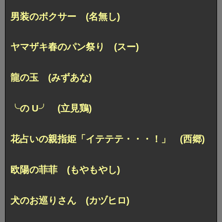
男装のボクサー (名無し)
ヤマザキ春のパン祭り (スー)
龍の玉 (みずあな)
╰の U╯ (立見鶏)
花占いの親指姫「イテテテ・・・！」 (西郷)
欧陽の菲菲 (もやもやし)
犬のお巡りさん (カヅヒロ)