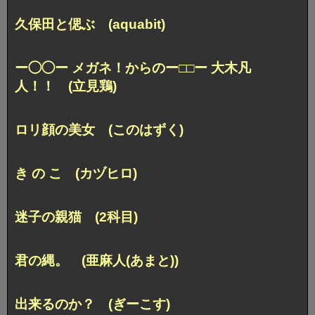
久保田と偲ぶ (aquabit)
ー◯◯ー メガネ！からのー□□ー 大木凡
人！！ (立見鶏)
ロリ顔の美女 (このはずく)
き の こ (カヅヒロ)
迷子の親猫 (2科目)
君の縄。 (亜麻人(あまと))
出来るのか？ (ぎーこす)