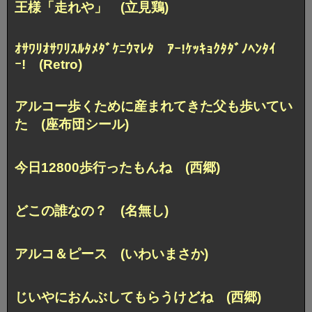
王様「走れや」 (立見鶏)
ｵｻﾜﾘｵｻﾜﾘｽﾙﾀﾒﾀﾞｹﾆｳﾏﾚﾀ
ｱｰ!ｹｯｷｮｸﾀﾀﾞﾉﾍﾝﾀｲ
ｰ! (Retro)
アルコー
歩くために産まれてきた
父も歩いてい
た (座布団シール)
今日12800歩行ったもんね (西郷)
どこの誰なの？ (名無し)
アルコ＆ピース (いわいまさか)
じいやにおんぶしてもらうけどね (西郷)