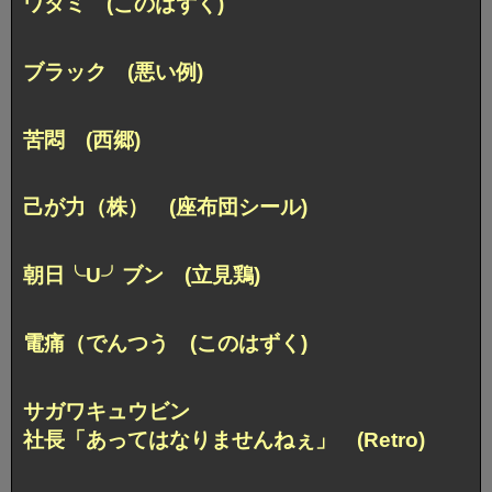
ワタミ (このはずく)
ブラック (悪い例)
苦悶 (西郷)
己が力（株） (座布団シール)
朝日╰U╯ブン (立見鶏)
電痛（でんつう (このはずく)
サガワキュウビン
社長「あってはなりませんねぇ」 (Retro)