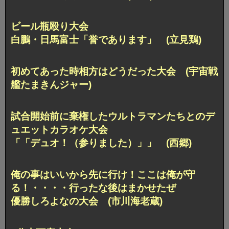
ビール瓶殴り大会
白鵬・日馬富士「誉であります」 (立見鶏)
初めてあった時相方はどうだった大会
(宇宙戦
艦たまきんジャー)
試合開始前に棄権したウルトラマンたちとの
デ
ュエットカラオケ大会
「「デュオ！（参りました）」」 (西郷)
俺の事はいいから先に行け！ここは俺が守
る！
・・・・行ったな後はまかせたぜ
優勝しろよなの大会 (市川海老蔵)