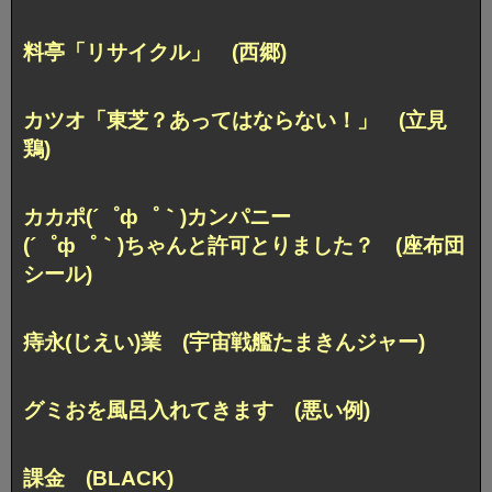
料亭「リサイクル」 (西郷)
カツオ「東芝？あってはならない！」 (立見
鶏)
カカポ(´゜ф゜｀)カンパニー
(´゜ф゜｀)ちゃんと許可とりました？ (座布団
シール)
痔永(じえい)業 (宇宙戦艦たまきんジャー)
グミおを風呂入れてきます (悪い例)
課金 (BLACK)