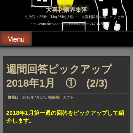
コ
ン
大喜利限界集落
テ
ン
ニコニコ生放送で23時～1時(25時)放送中 「大喜利限界集落」のまとめ
ツ
http://com.nicovideo.jp/community/co2473470
へ
ス
キ
Menu
ッ
プ
週間回答ピックアップ
2018年1月 ① (2/3)
投稿日:
2018年7月17日
投稿者:
カブト
2018年1月第一週の回答をピックアップして紹
介します。