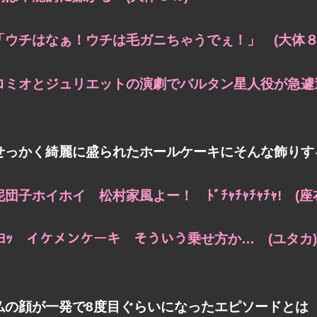
「ウチはなぁ！ウチは毛ガニちゃうでぇ！」 (大体８
ロミオとジュリエットの演劇で
バルタン星人役が急遽
せっかく綺麗に盛られたホールケーキにそんな飾りす
泥団子ホイホイ 松村家風よー！
ﾄﾞﾁｬﾁｬﾁｬﾁｬ! 
ｲﾖｯ イケメンケーキ
そういう乗せ方か… (ユタカ)
仏の顔が一発で8度目ぐらいになったエピソードとは