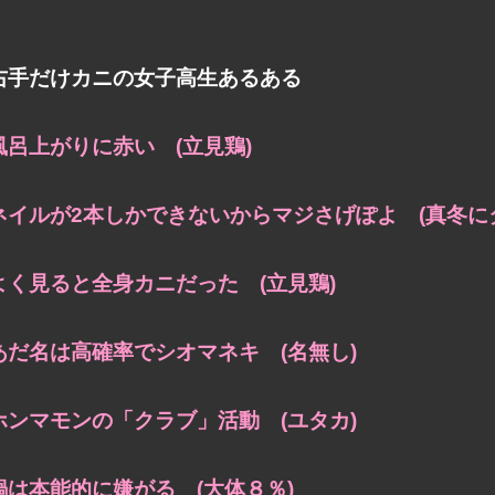
右手だけカニの女子高生あるある
風呂上がりに赤い (立見鶏)
ネイルが2本しかできないからマジさげぽよ
(真冬に
よく見ると全身カニだった (立見鶏)
あだ名は高確率でシオマネキ (名無し)
ホンマモンの「クラブ」活動 (ユタカ)
鍋は本能的に嫌がる (大体８％)