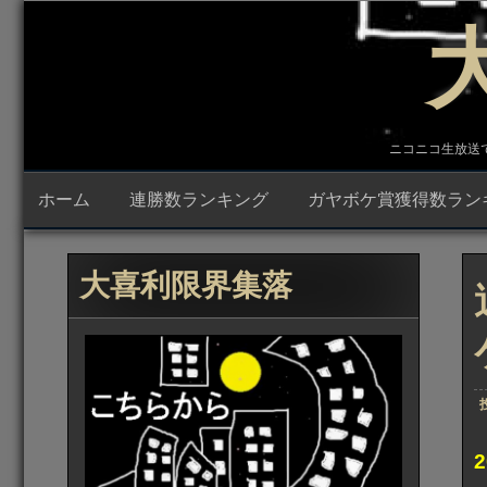
コ
ン
テ
ン
ツ
へ
ス
キ
ニコニコ生放送で23時
ッ
プ
ホーム
連勝数ランキング
ガヤボケ賞獲得数ラン
大喜利限界集落