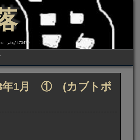
落
ity/co2473470
グ
8年1月 ① (カブトボ