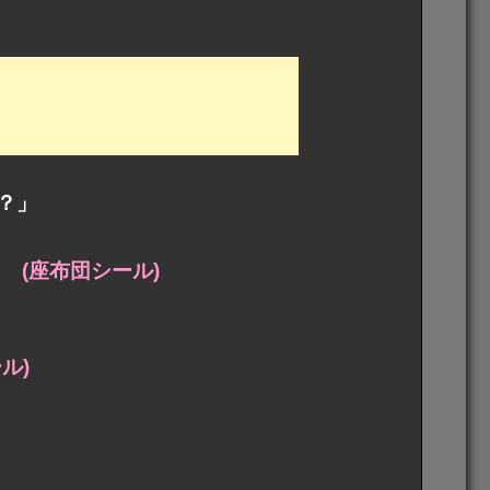
？」
！！ (座布団シール)
ル)