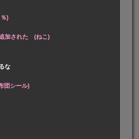
％)
追加された (ねこ)
るな
(座布団シール)