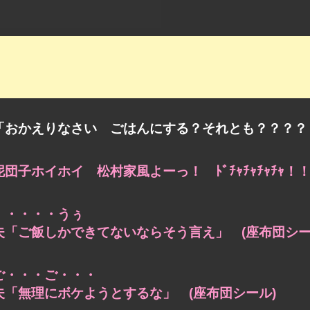
「おかえりなさい ごはんにする？それとも？？？？
泥団子ホイホイ 松村家風よーっ！
ﾄﾞﾁｬﾁｬﾁｬﾁｬ
・・・・・うぅ
夫「ご飯しかできてないならそう言え」 (座布団シー
ご・・・ご・・・
夫「無理にボケようとするな」 (座布団シール)