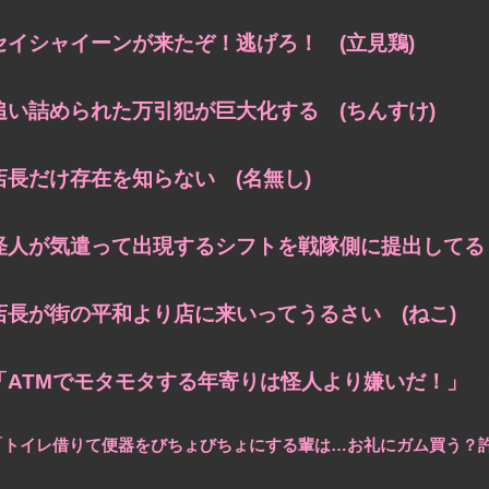
セイシャイーンが来たぞ！逃げろ！ (立見鶏)
追い詰められた万引犯が巨大化する (ちんすけ)
店長だけ存在を知らない (名無し)
怪人が気遣って出現するシフトを
戦隊側に提出してる 
店長が街の平和より店に来いってうるさい (ねこ)
「ATMでモタモタする
年寄りは怪人より嫌いだ！」 (
「トイレ借りて便器をびちょびちょにする輩は…
お礼にガム買う？許