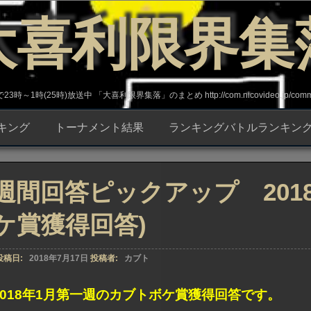
大喜利限界集
～1時(25時)放送中 「大喜利限界集落」のまとめ http://com.nicovideo.jp/commun
キング
トーナメント結果
ランキングバトルランキン
週間回答ピックアップ 201
ケ賞獲得回答)
投稿日:
2018年7月17日
投稿者:
カブト
2018年1月第一週のカブトボケ賞獲得回答です。