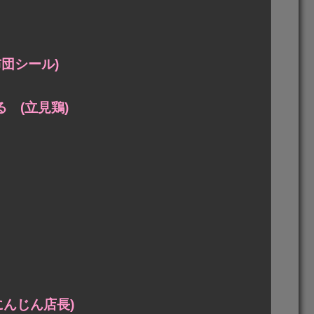
団シール)
 (立見鶏)
にんじん店長)