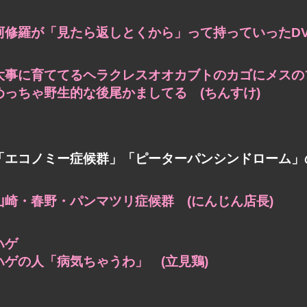
阿修羅が「見たら返しとくから」って持っていった
D
大事に育ててるヘラクレスオオカブトのカゴに
メスの
めっちゃ野生的な後尾かましてる (ちんすけ)
「エコノミー症候群」「ピーターパンシンドローム」
山崎・春野・パンマツリ症候群 (にんじん店長)
ハゲ
ハゲの人「病気ちゃうわ」 (立見鶏)