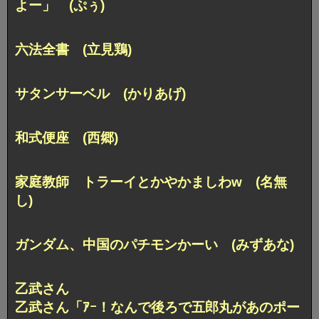
よー」 (ぷぅ)
六法全書 (立見鶏)
サタンサーベル (かりあげ)
和式便座 (西郷)
家庭教師
トラーイとかやかましわw (名無
し)
ガンダム、中国のパチモンかーい (みずあな)
乙武さん
乙武さん「ｱｰ！なんで後ろで五郎丸が
あのポー