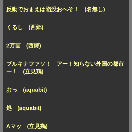
反動でおまえは陥没おへそ！ (名無し)
くるし (西郷)
2万画 (西郷)
ブルキナファソ！
アー！知らない外国の都市
ー！ (立見鶏)
おっ (aquabit)
処 (aquabit)
Aマッ (立見鶏)