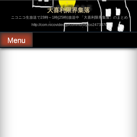
コ
ン
大喜利限界集落
テ
ン
ニコニコ生放送で23時～1時(25時)放送中 「大喜利限界集落」のまとめ
ツ
http://com.nicovideo.jp/community/co2473470
へ
ス
キ
Menu
ッ
プ