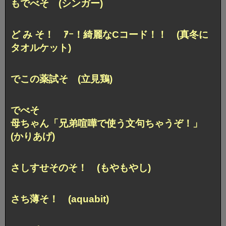
もでべそ (シンガー)
ど み そ！
ｱｰ！綺麗なCコード！！ (真冬に
タオルケット)
でこの薬試そ (立見鶏)
でべそ
母ちゃん「兄弟喧嘩で使う文句ちゃうぞ！」
(かりあげ)
さしすせそのそ！ (もやもやし)
さち薄そ！ (aquabit)