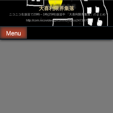
コ
ン
大喜利限界集落
テ
ン
ニコニコ生放送で23時～1時(25時)放送中 「大喜利限界集落」のまとめ
ツ
http://com.nicovideo.jp/community/co2473470
へ
ス
キ
Menu
ッ
プ