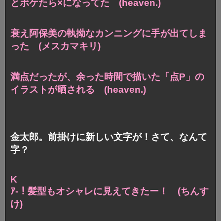
とボケたら×になってた (heaven.)
衰え阿保美の
執拗なカンニングに手が出てしま
った (メスカマキリ)
満点だったが、余った時間で描いた
「点P」の
イラストが晒される (heaven.)
金太郎。前掛けに新しい文字が！さて、なんて
字？
K
ｱ-！髪型もオシャレに見えてきたー！ (ちんす
け)