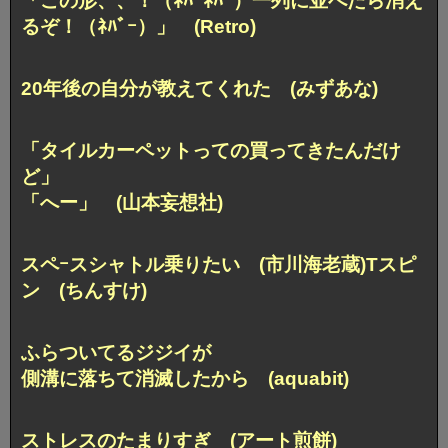
「この形、、！（ﾈﾊﾞﾈﾊﾞ）一列に並べたら消え
るぞ！（ﾈﾊﾞｰ）」 (Retro)
20年後の自分が教えてくれた (みずあな)
「タイルカーペットっての買ってきたんだけ
ど」
「へー」 (山本妄想社)
スペｰスシャトル乗りたい (市川海老蔵)
Tスピ
ン (ちんすけ)
ふらついてるジジイが
側溝に落ちて消滅したから (aquabit)
ストレスのたまりすぎ (アート煎餅)