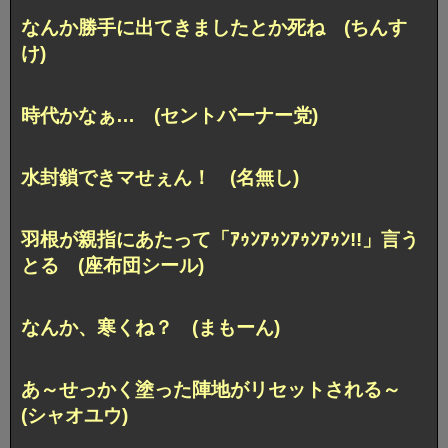
なんか勝手に出てきましたとか死ね (ちんす
け)
時代かなぁ… (セントバーナー党)
水封鎖できマせぇん！ (名無し)
羽根が親指にあたって
「ｱｩﾝｱｩﾝｱｩﾝｱｩﾝ!!」言う
とる (座布団シール)
なんか、寒くね？ (まもーん)
あ～せっかく塗った陣地が
リセットされる～
(シャオユウ)