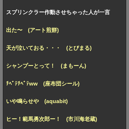
スプリンクラー作動させちゃった人が一言
出た〜 (アート煎餅)
天が泣いておる・・・ (とびまる)
シャンプーとって！ (まもーん)
ﾁﾍﾞﾃﾁﾍﾞﾃww (座布団シール)
いや鳴らせや (aquabit)
ヒー！範馬勇次郎ー！ (市川海老蔵)