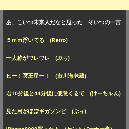
あ、こいつ未来人だなと思った そいつの一言
５ｍｍ浮いてる (Retro)
一人称がワレワレ (ぷぅ)
ヒー！冥王星ー！ (市川海老蔵)
君10分後と44分後に便意くるで (けーちゃん)
見た目がほぼギガゾンビ (ぷぅ)