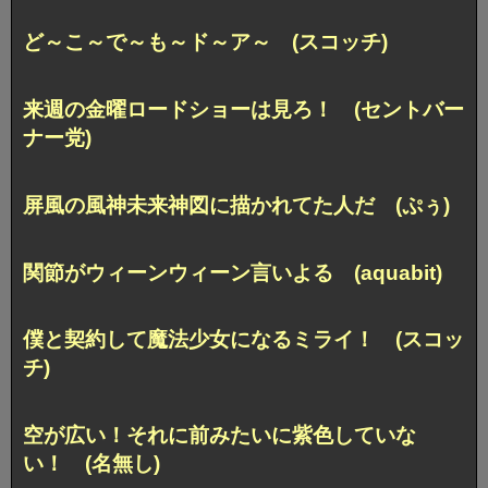
ど～こ～で～も～ド～ア～ (スコッチ)
来週の金曜ロードショーは見ろ！ (セントバー
ナー党)
屏風の風神未来神図に描かれてた人だ (ぷぅ)
関節がウィーンウィーン言いよる (aquabit)
僕と契約して魔法少女になるミライ！ (スコッ
チ)
空が広い！
それに前みたいに紫色していな
い！ (名無し)