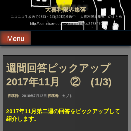
コ
ン
大喜利限界集落
テ
ン
ニコニコ生放送で23時～1時(25時)放送中 「大喜利限界集落」のまとめ
ツ
http://com.nicovideo.jp/community/co2473470
へ
ス
キ
Menu
ッ
プ
週間回答ピックアップ
2017年11月 ② (1/3)
投稿日:
2018年7月12日
投稿者:
カブト
2017年11月第二週の回答をピックアップして
紹介します。