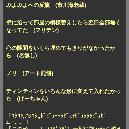
ぷよぷよへの反旗 (市川海老蔵)
壁に沿って部屋の模様替えしたら
翌日全部無く
なってた (フリテン)
心の隙間を
いくら埋めてもきりがなかったか
ら (名無し)
ノリ (アート煎餅)
ティンティンを
いろんな形に変えて入れたかっ
た (けーちゃん)
「ｺｼｺｼ,,ｺｼｺｼ,,ﾄﾞﾋﾟｭｰｰｯﾋﾟｭｯﾋﾟｭｯｯｯﾋﾟｭﾋﾟ
ｭ、、、」