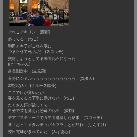
それこそキリン (西郷)
盛ってる (ねこ)
和田アキ子がこれを喉に
つまらせて死.んだ (スコッチ)
交尾しようとしてる瞬間化石になった
(けーちゃん)
身長測定中 (立見鶏)
骨身にシミルゥゥゥゥゥゥゥゥゥゥゥ (ユタカ)
2本少ない (クルーズ船長)
ここで目が覚めたが、
客を見てると下手に動けない (ねこ)
たくさん餌が欲しくて
自分で芸を覚えた恐竜の化石 (黄桃)
デアゴスティーニで５年間購読した結果 (スコッチ)
通「おっ！メタルチュパカブラ」とか黙れ (ちんすけ)
翌日電球がきれていた (みずあな)