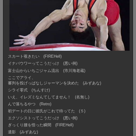
スカート覗きたい (FIREHell)
イナバウワーってこうだっけ (悪い例)
富士山からいちごジャム流出 (市川海老蔵)
ここでアライ、
審判を投げっぱなしジャーマンを決めた (みずあな)
シライ零式 (ちんすけ)
いえ、イレズミなんてしてません！ (名無し)
んで落ちるやつ (Retro)
初デートの日に彼氏がこれで待ってた (５)
エクソシストってこうだっけ (悪い例)
ぎっくり腰を悟った瞬間 (FIREHell)
遺影 (みずあな)