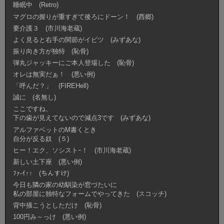
睡眠中 (Retro)
マグロの握りが重すぎて後ろにドーン！ (西郷)
要介護３ (市川海老蔵)
よく見ると右手の関節がイビツ (みずあな)
振り向き方が独特 (恥骨)
弾丸ジャッキーにご本人登場した (恥骨)
オレは無実だぁ！ (悪い例)
「呼んだ？」 (FIREHell)
誠に (名無し)
ここですね、
下の歯が見えてないので減点3です (みずあな)
アルファベットのM書くとき
自分が反る奴 (５)
ヒー！エク、ソシストｰ！ (市川海老蔵)
新しい土下座 (悪い例)
ﾌｧ-ｲ↑↑ (ちんすけ)
今日も隣の家の幼馴染が窓づたいに
私の部屋に独特なフォームでやってきた (スコッチ)
背中掻こうとしただけ (恥骨)
100円み～っけ (悪い例)