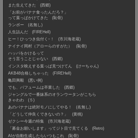
また生えてきた (西郷)
「お前がバナナ食ったんだろ？」
って葉っぱかけてきた (恥骨)
ランボー (名無し)
人生詰んだ (FIREHell)
ヒー！ひっつき虫付くｰ！ (市川海老蔵)
ナイナイ岡村（アローらのすがた） (恥骨)
ハッパをかけるって
そう言うことじゃない (西郷)
インスタ映えする葉っぱ見つけてん (けーちゃん)
AKB48合格しちゃった (FIREHell)
亀田興毅 (悪い例)
でも、パフュームは卒業した (西郷)
ジャングルで一番妹系のオランウータンがこちら
きゃわわ (５)
あのバナナは絶対モノにしてやる！ (名無し)
「どうして仲良くできないの？」 (黄桃)
ゼクシー今週の特集 (市川海老蔵)
「募金お願いします」ってジト目で見てくる (Retro)
AIが自動生成したらいつもこれ (恥骨)