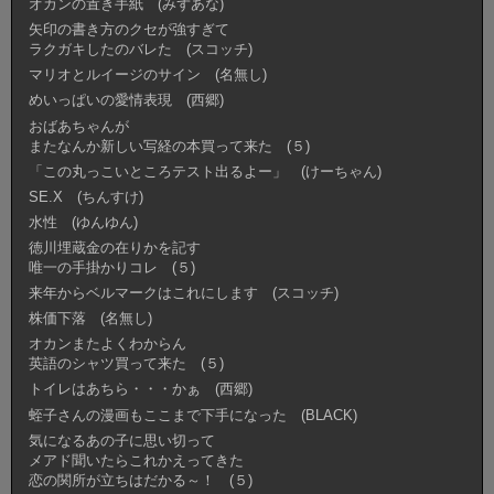
オカンの置き手紙 (みずあな)
矢印の書き方のクセが強すぎて
ラクガキしたのバレた (スコッチ)
マリオとルイージのサイン (名無し)
めいっぱいの愛情表現 (西郷)
おばあちゃんが
またなんか新しい写経の本買って来た (５)
「この丸っこいところテスト出るよー」 (けーちゃん)
SE.X (ちんすけ)
水性 (ゆんゆん)
徳川埋蔵金の在りかを記す
唯一の手掛かりコレ (５)
来年からベルマークはこれにします (スコッチ)
株価下落 (名無し)
オカンまたよくわからん
英語のシャツ買って来た (５)
トイレはあちら・・・かぁ (西郷)
蛭子さんの漫画もここまで下手になった (BLACK)
気になるあの子に思い切って
メアド聞いたらこれかえってきた
恋の関所が立ちはだかる～！ (５)