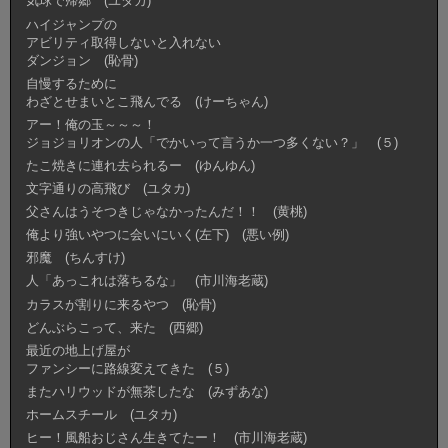
気球で帰郷 (ユタカ)
ハイジャンプの
アビリティ取得しないと入れない
ダンジョン (恥骨)
自慢するために
わざとせまいとこ飛んでる (けーちゃん)
アー！俺の玉～～～！
ジョジョリオンの人「でかいって言うか一つ多くない？」 (５)
たこ焼きに連れ去られるー (ゆんゆん)
文字通りの高飛び (ユタカ)
父さんはうそつきじゃなかったんだ！！ (黄桃)
俺より強いやつに会いにいく(左下) (悪い例)
邪魔 (ちんすけ)
人「あっこれは落ちるな」 (市川海老蔵)
カラスが割りに来るやつ (恥骨)
どんぶらこって、来た (西郷)
最近の地上げ屋が
ファンシーに路線変えてきた (５)
またハリウッドが無茶したな (みずあな)
ホームスチール (ユタカ)
ヒー！風船おじさん生きてたー！ (市川海老蔵)