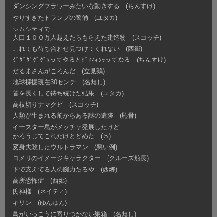
ダンシングフラワーみたいな動きする (ちんすけ)
やりすぎたトランプの警備 (ユタカ)
シムシティで
人口１００万人越えたらもらえた建造物 (スコッチ)
これでも待ち合わせ見つけてくれない (西郷)
ｸﾞｸﾞｸﾞｸﾞｸﾞｯってやるとﾋﾞｨｨｨﾝｯってなる (ちんすけ)
だるまさんがころんだ (立見鶏)
地球採掘現在30センチ (名無し)
首を長くして待ち続けた結果 (ユタカ)
高枝切りナマクビ (スコッチ)
人類が生まれる前からある謎の遺跡 (恥骨)
イースター島がメッチャ発展したけど
かろうじてこれだけとどめた (５)
変身失敗したウルトラマン (悪い例)
コメリのイメージキャラクター (クルーズ船長)
下で支えてる人の腕力たるや (西郷)
高所恐怖症 (西郷)
氏神様 (ネイティ)
キリン (ゆんゆん)
鳥がいっこうに寄りつかない巣箱 (名無し)