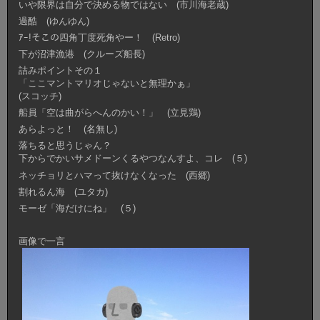
いや限界は自分で決める物ではない (市川海老蔵)
過酷 (ゆんゆん)
ｱｰ!そこの四角丁度死角やー！ (Retro)
下が沼津漁港 (クルーズ船長)
詰みポイントその１
「ここマントマリオじゃないと無理かぁ」
(スコッチ)
船員「空は曲がらへんのかい！」 (立見鶏)
あらよっと！ (名無し)
落ちると思うじゃん？
下からでかいサメドーンくるやつなんすよ、コレ (５)
ネッチョリとハマって抜けなくなった (西郷)
割れるん海 (ユタカ)
モーゼ「海だけにね」 (５)
画像で一言