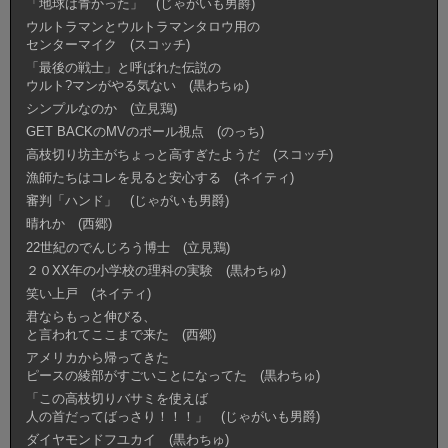
「地球は青かった」 (じゃがいも男爵)
ウルトラマンとウルトラマンタロウ用の
センターマイク (スコッチ)
「最後の戦士」と呼ばれた伝説の
ウルト?マンがやる気ない (黒わちゅ)
シンプルなのか (立見鶏)
GET BACKのMVのポール視点 (のっち)
高枝切り坊主がちょっと高すぎたようだ (スコッチ)
漁師たちはコレを見ると安心する (ネイティ)
審判「ハンド」 (じゃがいも男爵)
晴れか (西郷)
22世紀のでんじろう博士 (立見鶏)
２０XX年の小学校の理科の実験 (黒わちゅ)
笑い上戸 (ネイティ)
君ならもっと伸びる、
と言われてここまで来た (西郷)
アメリカから帰ってきた
ピースの綾部がすごいことになってた (黒わちゅ)
「この高枝切りバサミを使えば
人の首だってばっさり！！！」 (じゃがいも男爵)
ダイヤモンドフユカイ (黒わちゅ)