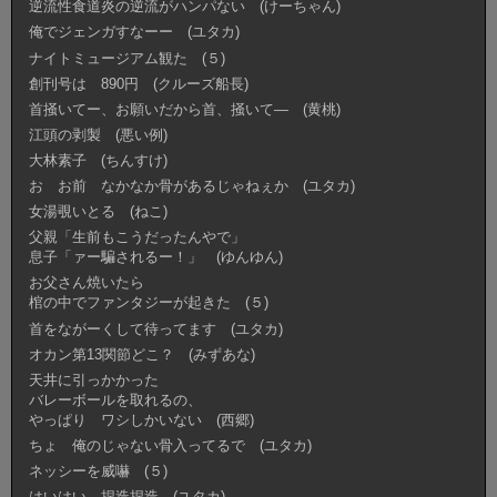
逆流性食道炎の逆流がハンパない (けーちゃん)
俺でジェンガすなーー (ユタカ)
ナイトミュージアム観た (５)
創刊号は 890円 (クルーズ船長)
首掻いてー、お願いだから首、掻いて― (黄桃)
江頭の剥製 (悪い例)
大林素子 (ちんすけ)
お お前 なかなか骨があるじゃねぇか (ユタカ)
女湯覗いとる (ねこ)
父親「生前もこうだったんやで」
息子「ァー騙されるー！」 (ゆんゆん)
お父さん焼いたら
棺の中でファンタジーが起きた (５)
首をながーくして待ってます (ユタカ)
オカン第13関節どこ？ (みずあな)
天井に引っかかった
バレーボールを取れるの、
やっぱり ワシしかいない (西郷)
ちょ 俺のじゃない骨入ってるで (ユタカ)
ネッシーを威嚇 (５)
はいはい 捏造捏造 (ユタカ)