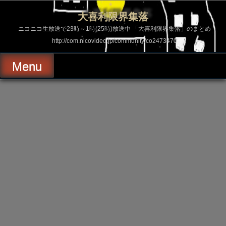
コ
ン
大喜利限界集落
テ
ン
ニコニコ生放送で23時～1時(25時)放送中 「大喜利限界集落」のまとめ
ツ
http://com.nicovideo.jp/community/co2473470
へ
ス
キ
Menu
ッ
プ