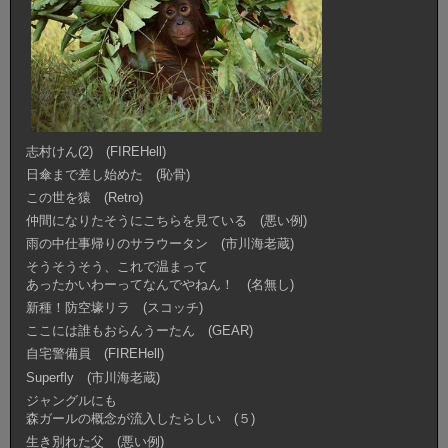
志村けん(2) (FIREHell)
日傘まで差し始めた (恥骨)
この世を猿 (Retro)
仲間になりたそうにこちらを見ている (悪い例)
雨の中仕事帰りのサラウータン (市川海老蔵)
そうそうそう、これで温まって
あったかいわーってなんでやねん！ (名無し)
新種！防空壕リラ (スコッチ)
ここには誰もおらんうーたん (GEAR)
自宅警備員 (FIREHell)
Superfly (市川海老蔵)
ジャングルにも
森ガールの概念が流入したらしい (５)
生き別れた父 (悪い例)