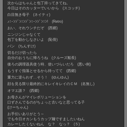
次からはちゃんと包丁持ってきてね。
今日はそのカッターでいいから (スコッチ)
白目無き母子 (ネイティ)
♪ﾆｰﾝｼﾞﾝﾆﾝｼﾞﾝﾆｰﾝｼﾞﾝﾆﾝ! (Retro)
おい、それウンチだぞ (西郷)
ニンジンじゃなくて
包丁を動かしなさいよ (恥骨)
パン (ちんすけ)
切るだけ切ったら
自分のおうちに帰ろうね (クルーズ船長)
後ろの調理器具使う時、使いづらいだろ (悪い例)
もうすぐ指落とせるから待ってて (西郷)
重力に逆らわず…そう！ (ゆんゆん)
顔を見る限り最終的にキレイキレイのＣＭ (名無し)
オマエ誰？ (西郷)
お母さんがマイレボリューションを
口ずさんでるのがちょっと古いなと思ってる子
(けーちゃん)
お手伝いありがとう～
でも今日オカンもうカップ麺ですましたいねん
カレーしたくないねん な？ なっ？ (５)