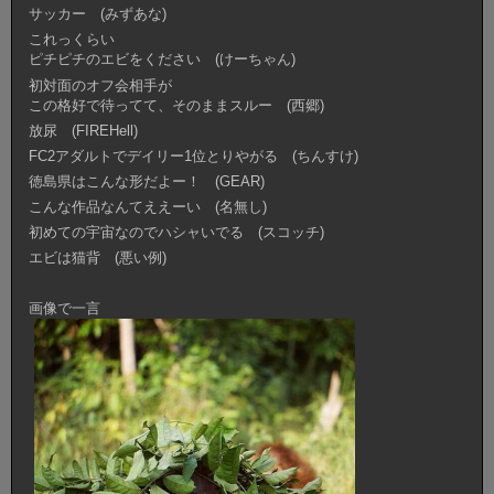
サッカー (みずあな)
これっくらい
ピチピチのエビをください (けーちゃん)
初対面のオフ会相手が
この格好で待ってて、そのままスルー (西郷)
放尿 (FIREHell)
FC2アダルトでデイリー1位とりやがる (ちんすけ)
徳島県はこんな形だよー！ (GEAR)
こんな作品なんてええーい (名無し)
初めての宇宙なのでハシャいでる (スコッチ)
エビは猫背 (悪い例)
画像で一言