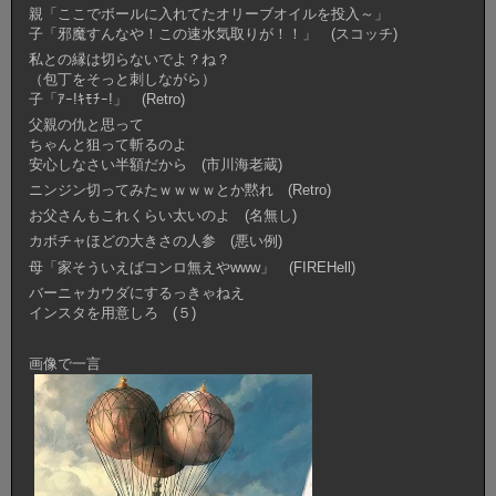
親「ここでボールに入れてたオリーブオイルを投入～」
子「邪魔すんなや！この速水気取りが！！」 (スコッチ)
私との縁は切らないでよ？ね？
（包丁をそっと刺しながら）
子「ｱｰ!ｷﾓﾁｰ!」 (Retro)
父親の仇と思って
ちゃんと狙って斬るのよ
安心しなさい半額だから (市川海老蔵)
ニンジン切ってみたｗｗｗｗとか黙れ (Retro)
お父さんもこれくらい太いのよ (名無し)
カボチャほどの大きさの人参 (悪い例)
母「家そういえばコンロ無えやwww」 (FIREHell)
バーニャカウダにするっきゃねえ
インスタを用意しろ (５)
画像で一言