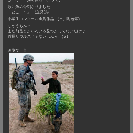
喉に魚の骨刺さりました
「どこ！？」 (立見鶏)
小学生コンクール金賞作品 (市川海老蔵)
ちがうもんっ
まだ前足とかいろいろ見つかってないだけで
首長ザウルスじゃないもんっ (５)
画像で一言