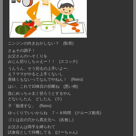
ニンジンの向きおかしない？ (恥骨)
さぁその調子！
お父さんのへそくりを
みじん切りしちゃえー！！ (スコッチ)
うんうん、そう切るの上手いよー、
え？ママがやると上手くないし
美味くもないってなんでやねん！ (Retro)
はい、これで10体目の切断ね (悪い例)
急にめっちゃ太く切ろうとするやん
どないしたん どしたん (５)
子「痴漢すな」 (Retro)
ゆっくりでいいからね ７～８時間 (クルーズ船長)
ゴミは左の穴から異次元へ (名無し)
お父さんは両手を縛られて
試食役として待機してる (けーちゃん)