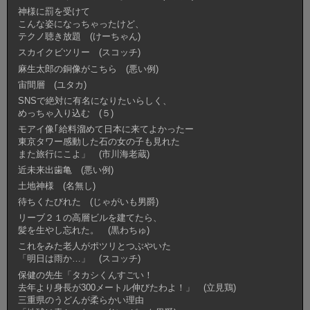
神様に罰を受けて
こんな姿になっちゃったけど、
テクノ聴き放題 (けーちゃん)
スカイクビツリー (スコッチ)
麻生太郎の銅像がこちら (悪い例)
宙間層 (ユタカ)
SNSで絶対に有名になりたいらしく、
めっちゃ入り込む (５)
モアイ像｢給料溜めて日本に来てよかったー
東京タワー感動した石の女の子も見れた
また旅行にこよ」 (市川海老蔵)
近未来出歯亀 (悪い例)
土地神様 (名無し)
待ちくたびれた (じゃがいも男爵)
リーブ２１の高層ビルを建てたら、
髪を生やし忘れた。 (黒わちゅ)
これをみた老人がポツリとつぶやいた
「明日は雨か…」 (スコッチ)
保健の先生「タカシくんすごい！
去年より身長が300メートル伸びたわよ！」 (立見鶏)
三重県のうどんが柔らかい理由