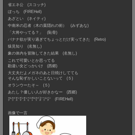
省エネ公 (スコッチ)
ぼっち (FIREHell)
あざとい (ネイティ)
中南米の忍者（木の葉隠れの術） (みずあな)
「大将やってる？」 (恥骨)
バナナ欲が実り過ぎてちょっとだけ実ってきた (Retro)
猿見知り (名無し)
象の体内を冒険してきた結果 (名無し)
これで可愛いとか思ってる
勘違い女どっかいけ (西郷)
大丈夫だよメガネのあと日焼けしてても
そんな恥ずかしいことないって (５)
オランウーたそ～ (５)
あたし？優しい人が好きかなー (西郷)
㍆㌋㌉㌏㌉㌸㌾㌋㌞㌹㌅ (FIREHell)
画像で一言