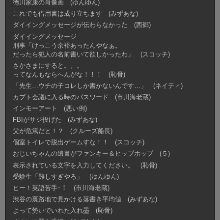
徳川家康の肖像画 (ゆんゆん)
これでも借用書は成り立ちます (みずあな)
ダイイングメッセージが伝わらなかった (西郷)
ダイイングメッセージ
刑事「けっこう余裕あったんやなぁ。
だったら犯人の名前書いて欲しかったわ」 (スコッチ)
さかさまにすると。。。
ってなんもならへんがな！！！ (恥骨)
「先生…ウチの子コレしか書かないんです…」 (ネイティ)
カブト会議に入る時のパスワード (市川海老蔵)
インモーアート (悪い例)
FBIがサジ投げた (みずあな)
父が危篤だと！？ (クルーズ船長)
個室トイレで脱出ゲームすな！！ (スコッチ)
おじいちゃんの遺書がファンキー＆ヒップホップ (５)
表示されている文字を入力してください。 (恥骨)
受験生「難しすぎやろ」 (ゆんゆん)
ヒー！英語苦手ｰ！ (市川海老蔵)
渋谷の裏路地で見かける落書き平均値 (みずあな)
よって勢いでいれた入れ墨 (恥骨)