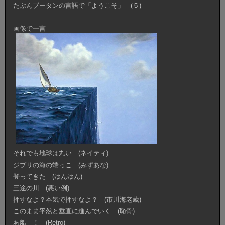
たぶんブータンの言語で「ようこそ」 (５)
画像で一言
それでも地球は丸い (ネイティ)
ジブリの海の端っこ (みずあな)
登ってきた (ゆんゆん)
三途の川 (悪い例)
押すなよ？本気で押すなよ？ (市川海老蔵)
このまま平然と垂直に進んでいく (恥骨)
あ船―！ (Retro)