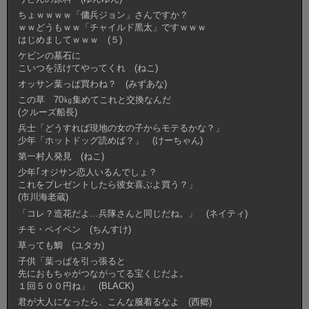
ちょｗｗｗｗ「傭兵ジョン」さんですか？
ｗｗどうもｗｗ「チャイルド黒太」ですｗｗｗ
はじめましてｗｗｗ (５)
ケビンの墓石に
こいつを活けてやってくれ (ねこ)
オッサン葉っぱ買わね？ (みずあな)
この草 70㎏集めてこれと交換なんだ
(クルーズ船長)
兵士「どうすれば現地の女の子からモテるかな？」
少年「ホットドッグ読めば？」 (けーちゃん)
第一村人発見 (ねこ)
少年｢オジサン恋人いるんでしょ？
これをプレゼントしたら彼女喜ぶよ買う？」
(市川海老蔵)
「コレ？造花だよ…兵隊さんと同じだね。」 (ネイティ)
チモ・ペイペン (ちんすけ)
草っても鯛 (ユタカ)
子供「葉っぱを引っ張ると
先におもちゃがつながってる宝くじだよ。
１回５００円ね」 (BLACK)
君が大人になったら、こんな服着るなよ (西郷)