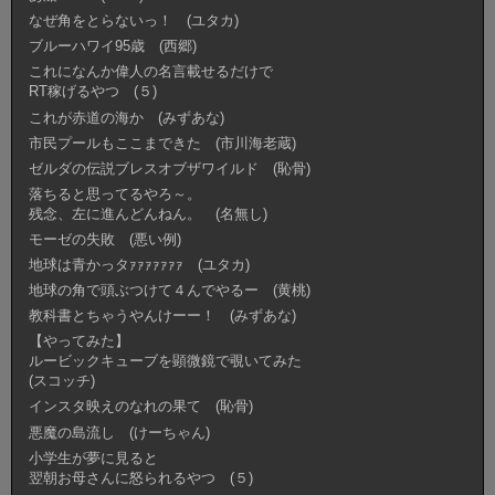
なぜ角をとらないっ！ (ユタカ)
ブルーハワイ95歳 (西郷)
これになんか偉人の名言載せるだけで
RT稼げるやつ (５)
これが赤道の海か (みずあな)
市民プールもここまできた (市川海老蔵)
ゼルダの伝説ブレスオブザワイルド (恥骨)
落ちると思ってるやろ～。
残念、左に進んどんねん。 (名無し)
モーゼの失敗 (悪い例)
地球は青かっタｧｧｧｧｧｧｧ (ユタカ)
地球の角で頭ぶつけて４んでやるー (黄桃)
教科書とちゃうやんけーー！ (みずあな)
【やってみた】
ルービックキューブを顕微鏡で覗いてみた
(スコッチ)
インスタ映えのなれの果て (恥骨)
悪魔の島流し (けーちゃん)
小学生が夢に見ると
翌朝お母さんに怒られるやつ (５)