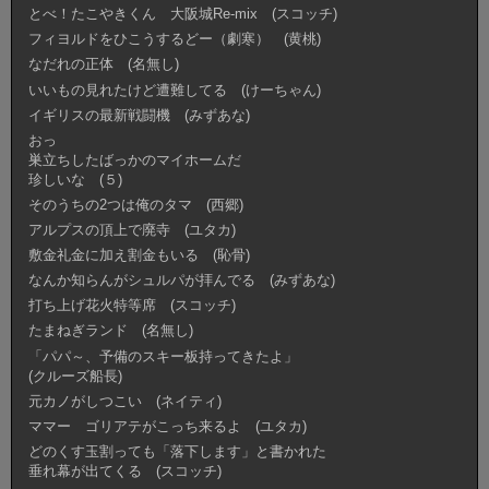
とべ！たこやきくん 大阪城Re-mix (スコッチ)
フィヨルドをひこうするどー（劇寒） (黄桃)
なだれの正体 (名無し)
いいもの見れたけど遭難してる (けーちゃん)
イギリスの最新戦闘機 (みずあな)
おっ
巣立ちしたばっかのマイホームだ
珍しいな (５)
そのうちの2つは俺のタマ (西郷)
アルプスの頂上で廃寺 (ユタカ)
敷金礼金に加え割金もいる (恥骨)
なんか知らんがシュルパが拝んでる (みずあな)
打ち上げ花火特等席 (スコッチ)
たまねぎランド (名無し)
「パパ～、予備のスキー板持ってきたよ」
(クルーズ船長)
元カノがしつこい (ネイティ)
ママー ゴリアテがこっち来るよ (ユタカ)
どのくす玉割っても「落下します」と書かれた
垂れ幕が出てくる (スコッチ)