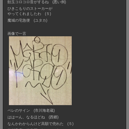
飴玉コロコロ音がするね (悪い例)
ひきこもりのストーカーが
やってくれましたわ (５)
魔城の宅急便 (ユタカ)
画像で一言
ペレのサイン (市川海老蔵)
ははーん、なるほどね (西郷)
なんかわからんけど高額で売れた (５)