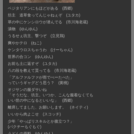
ベジタリアンにもほどがある (西郷)
坊主 道草食ってんじゃねぇぞ (ユタカ)
草の中にケンシロウが潜んでる (市川海老蔵)
漬物 (ゆんゆん)
うるせぇ坊主、撃つぞ (立見鶏)
爽やかテロ (ねこ)
ケンタウロスちゃうわ (けーちゃん)
世界の合コン (ゆんゆん)
お前も土に返すぞ (ユタカ)
八の段を教えて貰ってる (市川海老蔵)
「アルファルファが雨でべーたべた」
っていうギャグどう思う？ (黄桃)
オジサンの服ダサいね
「そうだな、坊主。いつか、こんな服着なくても
いい世の中になるといいな」 (西郷)
離席してました、お願いします。 (ネイティ)
いいから肉よこせ (スコッチ)
少年「やっぱリスキルとか腹立つ？」
(パクチーもぐもぐ)
うどんの原料 (ゆんゆん)