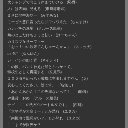
大ジャンプで向こう岸までいける (恥骨)
人には表面に見える (市川海老蔵)
まさに地中海やー (みずあな)
モーゼの悪口言ったらジワジワ来た (ちんすけ)
カンパチの漁場 (クルーズ船長)
角のとこだけちょっと甘い (けーちゃん)
カリスマ丘サーファー
「おっ！いい波来てんじゃーんｗｗ」 (スコッチ)
sin40° (ゆんゆん)
ジーパンの如く青 (ネイティ)
この後、パンくわえた船とぶつかって、
転校生として再開する (立見鶏)
２００海里めっちゃ厳格に主張しますやん (５)
安心してください。絵です。 (名無し)
「あかんあかん！この先海ないって！」 (恥骨)
Ｗ受賞 おめ (クルーズ船長)
ナビ 「この先300メートル左です」 (西郷)
「太平洋が大変よー」とか黙れ (ユタカ)
「南極海で難局かい？」とか黙れ (ユタカ)
ここまでが限界か？