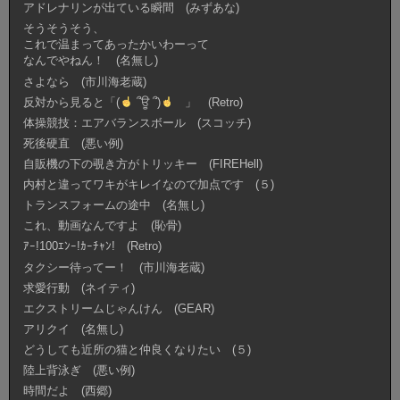
アドレナリンが出ている瞬間 (みずあな)
そうそうそう、
これで温まってあったかいわーって
なんでやねん！ (名無し)
さよなら (市川海老蔵)
反対から見ると「(
՞ਊ ՞)
」 (Retro)
体操競技：エアバランスボール (スコッチ)
死後硬直 (悪い例)
自販機の下の覗き方がトリッキー (FIREHell)
内村と違ってワキがキレイなので加点です (５)
トランスフォームの途中 (名無し)
これ、動画なんですよ (恥骨)
ｱｰ!100ｴﾝｰ!ｶｰﾁｬﾝ! (Retro)
タクシー待ってー！ (市川海老蔵)
求愛行動 (ネイティ)
エクストリームじゃんけん (GEAR)
アリクイ (名無し)
どうしても近所の猫と仲良くなりたい (５)
陸上背泳ぎ (悪い例)
時間だよ (西郷)