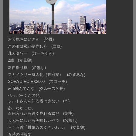
お天気おにいさん (恥骨)
この町は私が制作した (西郷)
凡人タワー (けーちゃん)
2歳 (立見鶏)
新自撮り棒 (名無し)
スカイツリー擬人化（政府案） (みずあな)
SORA-JIRO RX2000 (スコッチ)
wi-fi飛んでんな (クルーズ船長)
ペッパーくんの兄、
ソルトさんを知る者は少ない (５)
あ、わかった。
百円入れたら遠く見れる奴だ (黄桃)
天ぷらにしたら美味しいやつ (名無し)
ろくろ首「排気ガスくさいわぁ」 (立見鶏)
五時の時報で