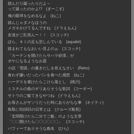
踏んだり蹴ったりだよ～
って蹴ったのかよ!? (ぎーこす)
俺の眼球をなめるなよ (ねこ)
踏んじゃダメなほうの
メガネかけてるんですね (ドラえもん)
友達がご乱視んー！！ (スコッチ)
ほら、キミの足も悲しんでいる (aquabit)
踏まれてもなおいい音よのぉ (スコッチ)
「カーテンを開けたらサハラ砂漠」が
ボケになるようなお題
小説「雪国」の書きだしを答えなさい (Retro)
食わず嫌いだったパンを食べた感想 (ねこ)
ハーデスを避けたらこけら落とし (桃川)
ミスチルの曲のギリありそうな歌詞 (コーギー)
サトウのご飯てきなやつね (ドラえもん)
お母さんがサソリだった時にありがちな事 (ネイティ)
鳥取に8泊9日の日常とは (クルーズ船長)
「玄関開けたら二分でご飯」のような文章
「〇〇開けたら〇〇〇〇〇〇」 (スコッチ)
パフィーでありそうな曲名 (ひら)