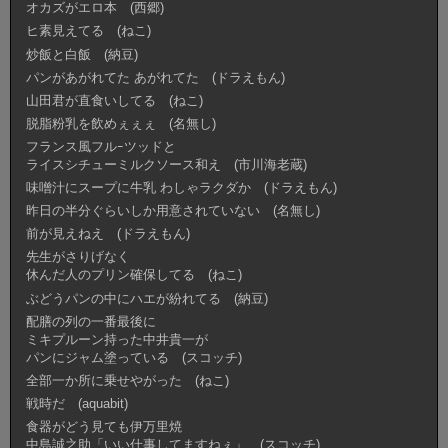
オカズがエロ本 (西郷)
ヒ素見えてる (ねこ)
炒飯と白飯 (納豆)
パンがあがれてた あがれてた (ドラえもん)
山田君が直食いしてる (ねこ)
脱脂粉乳を飲めぇぇぇ (名無し)
フランス風フルｰツッドと
ライスシチューミルクソース和え (市川海老蔵)
味噌汁にスープに牛乳 わしゃラクダか (ドラえもん)
昨日の半分ぐらいしか用意されていない (名無し)
前が見えねえ (ドラえもん)
先生がさりげなく
休んだ人のプリン確保してる (ねこ)
ぶどうパンの中にハエが紛れてる (納豆)
配膳の列の一番最後に
ミキプルーン持った中井貴一が
パンにジャム塗っている (スコッチ)
全部一か所に乗せやがった (ねこ)
戦時だ (aquabit)
食器がどう見ても伊万里焼
中島誠之助「いい仕事してますねぇ」 (スコッチ)