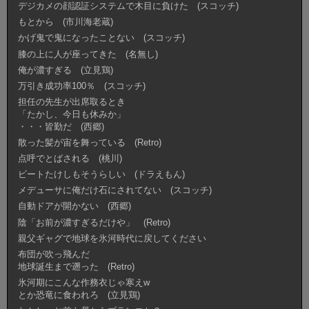
デジカメの顔認証システムで木目に負けた (スコッチ)
もとから (市川海老蔵)
かげ鬼で鬼になったことない (スコッチ)
膝の上に人が座ってきた (名無し)
俺が濃すぎる (立見鶏)
万引き成功率100％ (スコッチ)
担任の先生が出席取るとき
「たかし、今日も休みか」
・・・皆勤だ (西郷)
散った髪が宙を舞っている (Retro)
点呼でとばされる (桃川)
ビートたけしもそうらしい (ドラえもん)
メデューサに俺だけ石にされてない (スコッチ)
自動ドアが開かない (西郷)
陰「お前が濃すぎるだけや」 (Retro)
親父ギャグで地球を氷河時代に戻してください
布団が吹っ飛んだ
地球誕生まで遡った (Retro)
氷河期にこんな作務衣じゃ寒えw
とか恐竜に食われろ (立見鶏)