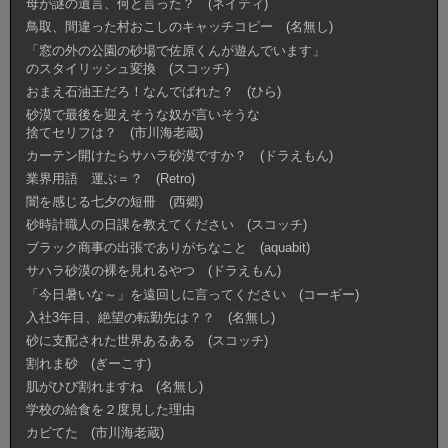
母が謎の遺言、何と言った？ (ネイティ)
鳥取、間違った村おこしのキャッチコピー (名無し)
「窓の外の公園の砂場で佐原くんが遊んでいます」
のスタイリッシュ変換 (スコッチ)
おまえ石油王だろ！なんでばれた？ (ひら)
砂漠で最後を迎えそうな奴が言いそうな
捨てセリフは？ (市川海老蔵)
カーテン開けたらサハラ砂漠ですか？ (ドラえもん)
業界用語 運ぶ＝？ (Retro)
闇を感じる七夕の短冊 (西郷)
砂時計職人の日課を教えてください (スコッチ)
ブラック商事の出張でありがちなこと (aquabit)
サハラ砂漠の裸を見れるやつ (ドラえもん)
「今日暑いな～」を遠回しに言ってください (コーギー)
入社3年目、絶望の転勤先は？？ (名無し)
砂に支配された世界あるある (スコッチ)
割れま砂 (ぎーこす)
肌がひび割れますね (名無し)
学校の給食を２度見した理由
カビてた (市川海老蔵)