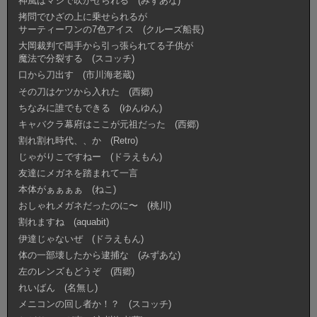
神風はマジで吹かせられる (みずあな)
拷問でひざの上に乗せられるが
サーティーワンの7色アイス (クルーズ船長)
大岡裁判で両手から引っ張られてる子供が
魔法で分裂する (スコッチ)
口から刀出す (市川海老蔵)
その刀はケツから入れた (西郷)
ちなみに誰でもできる (ゆんゆん)
キャバクラ幕府はここが元祖だった (西郷)
割れ割れ時代、、か (Retro)
じゃがりこですねー (ドラえもん)
友達にメガネを踏まれて一言
本体がぁぁぁぁ (ねこ)
おしゃれメガネだったのに〜 (桃川)
割れますね (aquabit)
伊達じゃないぜ (ドラえもん)
体の一部壊したから逮捕な (みずあな)
左のレンズもどうぞ (西郷)
れいばん (名無し)
メニコンの回し者か！？ (スコッチ)