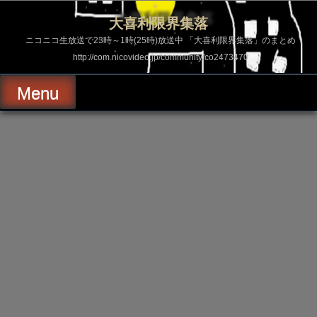
コ
ン
大喜利限界集落
テ
ン
ニコニコ生放送で23時～1時(25時)放送中 「大喜利限界集落」のまとめ
ツ
http://com.nicovideo.jp/community/co2473470
へ
ス
キ
Menu
ッ
プ