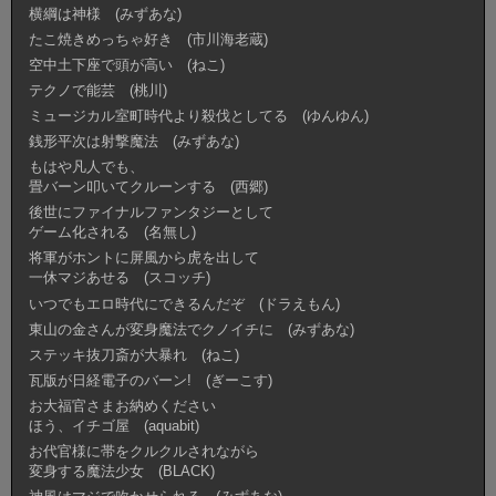
横綱は神様 (みずあな)
たこ焼きめっちゃ好き (市川海老蔵)
空中土下座で頭が高い (ねこ)
テクノで能芸 (桃川)
ミュージカル室町時代より殺伐としてる (ゆんゆん)
銭形平次は射撃魔法 (みずあな)
もはや凡人でも、
畳バーン叩いてクルーンする (西郷)
後世にファイナルファンタジーとして
ゲーム化される (名無し)
将軍がホントに屏風から虎を出して
一休マジあせる (スコッチ)
いつでもエロ時代にできるんだぞ (ドラえもん)
東山の金さんが変身魔法でクノイチに (みずあな)
ステッキ抜刀斎が大暴れ (ねこ)
瓦版が日経電子のバーン! (ぎーこす)
お大福官さまお納めください
ほう、イチゴ屋 (aquabit)
お代官様に帯をクルクルされながら
変身する魔法少女 (BLACK)