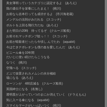
美女薄明っていうカテゴリに認定するよ (あろえ)
我の遺伝子を栄養にしたまえ！ (桃川)
お前なら吉本行っても成功するよ (市川海老蔵)
メンデルの法則がみだれる (スコッチ)
ボルトを上回る飛行力だね (あろえ)
また明日の20時 待ってるぞ (クルーズ船長)
お前それマッチポンプ蚊っ！！ (スコッチ)
お前が暗殺者だったら今頃し.んでたわ (aquabit)
今は亡きナポレオンも僕の血を愛したんだ (あろえ)
ビニール傘を10年間
だいじに使い続けたらこうなる
なつく (桃川)
空飛べる (スコッチ)
どぶで放置されカメムシの水分補給
場になる (あろえ)
ローソンが 480店減る (クルーズ船長)
英国紳士になる (名無し)
透明度が上がっていつのまにか消えていく (ドラえもん)
気に入ーる傘になる (aquabit)
スマイルマークがいっぱいつく (桃川)