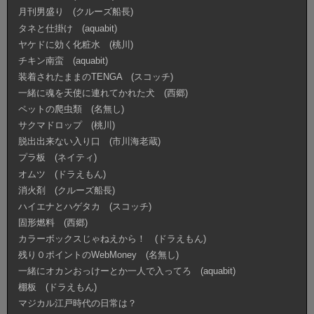
月刊男盛り (クルーズ船長)
タネと仕掛け (aquabit)
ヤケドに効く化粧水 (桃川)
チキン南蛮 (aquabit)
装着されたままのTENGA (スコッチ)
一緒に魂を天使に連れてかれた犬 (西郷)
ペットの爬虫類 (名無し)
サクマドロップ (桃川)
脱出出来ない入り口 (市川海老蔵)
プラ板 (ネイティ)
オムツ (ドラえもん)
消火剤 (クルーズ船長)
ハイエナとハゲタカ (スコッチ)
固形燃料 (西郷)
カラーボックスじゃねえから！ (ドラえもん)
残り０ポイントのWebMoney (名無し)
一緒にオカンおっけーとか一人で入ってろ (aquabit)
棚板 (ドラえもん)
マジカル江戸時代の日常は？