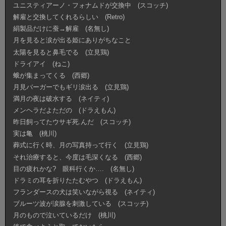
ユニスティアーノ・フォナムドが交換中 (スコッチ)
解雇と交換してくれるらしい (Retro)
絹製品だけに蚕→解雇 (名無し)
月を見ると涙が出る姫にありがちなこと
太陽を見ると鼻毛でる (立見鶏)
ドライアイ (ねこ)
蛾が集まってくる (西郷)
月見バーガーでもギリ涙出る (立見鶏)
満月の夜は破水する (ネイティ)
メンヘラだよただの (ドラえもん)
昨日飼ってたウサギ死.んだ (スコッチ)
実は亀 (桃川)
葬式に行く時、月の写真持って行く (立見鶏)
それ治療すると、今度は毛深くなる (西郷)
目の疲れかな? 眼科行くか…. (名無し)
ドラミの耳を折りたたむやつ (ドラえもん)
フランダースの犬は笑いながら視る (ネイティ)
ブルーツ波が涙腺を刺激している (スコッチ)
月のもので泣いているだけ (桃川)