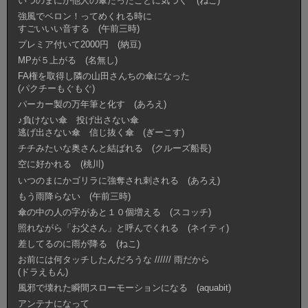
いつのまにか他人の傘だったことに気づく (ねこ)
強風でベロン！ってめくれる時に
すごいいい音する (午前三時)
プレミア付いて2000円 (納豆)
MPが５上がる (名無し)
FA権を取得し隣の山田さんちの傘になった
(パクチーもぐもぐ)
パーカー製の万年筆と化す (あろえ)
♪負けない傘 投げ出さない傘
逃げ出さない傘 信じ抜く傘 (ぎーこす)
チチみたいな奥さんと結ばれる (クルーズ船長)
空に好かれる (桃川)
いつのまにかゴリラに強奪され刺される (あろえ)
もう雨降らない (午前三時)
傘の中の人の字があと１０個増える (スコッチ)
照れながら「お父さん」と呼んでくれる (ネイティ)
差してるのに雨が降る (ねこ)
お前には何タッチしたんだろうな ////// 雨だから
(ドラえもん)
風邪で壊れた瞬間スローモーションになる (aquabit)
アンテナになって