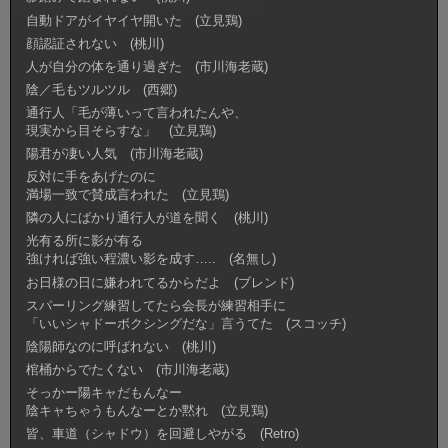
自動ドアがイヤイヤ開いた (立見鶏)
顔認証されない (桃川)
人が自分の体を通り過ぎた (市川海老蔵)
陰／毛もツルツル (西郷)
通行人「毛が薄いって言われたんや、
現実から目そらすな」 (立見鶏)
陽君が凄い人気 (市川海老蔵)
反対に手をあげたのに
満場一致で賛成言われた (立見鶏)
隣の人にばかり通行人が道を聞く (桃川)
光有る所に影が有る
強ければ強い程濃い影を成す….. (名無し)
お日様の日に嫌われてるからだよ (ブレンド)
スパーリング練習してたら会長が練習相手に
「いいシャドーボクシングだな」言うてた (スコッチ)
陰陽師なのに呼ばれない (桃川)
棺桶からでたくない (市川海老蔵)
そっかー陽キャだもんなー
陰キャちゃうもんなーとか黙れ (立見鶏)
皆、車道（シャドウ）を回避しやがる (Retro)