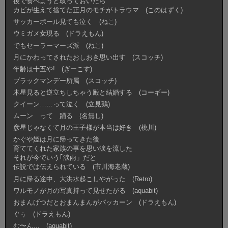
後で食べようと取っておいたら
カビが生えて捨てた正月のモチがトラウマ (このはずく)
サッカーボール見ても泣く (ねこ)
ウミガメ女現る (ドラえもん)
でもセーラーマーズ派 (ねこ)
月にかわってされたおしおき思い出す (スコッチ)
年齢は十五や! (ぎーこす)
ブラックマンデー所属 (スコッチ)
木星見ると逆立ちしちゃう殿と結婚する (コーギー)
クイーン……って泣く (立見鶏)
ムーン って 踊る (名無し)
彦星じゃなくて月の王子様が本当は好き (桃川)
かぐや姫は月に帰ってきた後
育ててくれた家族の事を思い涙を流した
それが今でいう｢涙雨」だと
伝説では伝えられている (市川海老蔵)
月に帰る途中、大洪水起こしやがった (Retro)
ワルモノが月の写真持って見せたがる (aquabit)
おまんげつだとおまんまんがパッカーン (ドラえもん)
ぐぅ (ドラえもん)
む〜ん… (aquabit)