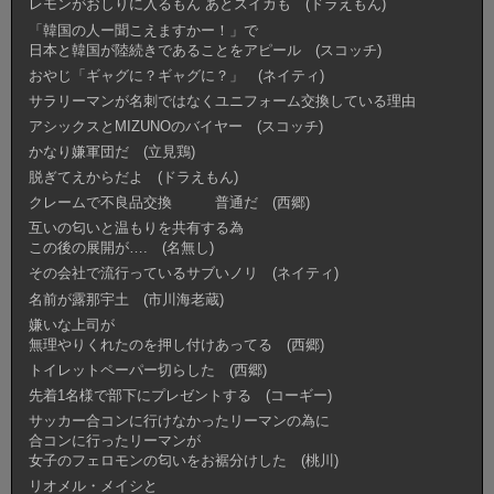
レモンがおしりに入るもん あとスイカも (ドラえもん)
「韓国の人ー聞こえますかー！」で
日本と韓国が陸続きであることをアピール (スコッチ)
おやじ「ギャグに？ギャグに？」 (ネイティ)
サラリーマンが名刺ではなくユニフォーム交換している理由
アシックスとMIZUNOのバイヤー (スコッチ)
かなり嫌軍団だ (立見鶏)
脱ぎてえからだよ (ドラえもん)
クレームで不良品交換 普通だ (西郷)
互いの匂いと温もりを共有する為
この後の展開が…. (名無し)
その会社で流行っているサブいノリ (ネイティ)
名前が露那宇土 (市川海老蔵)
嫌いな上司が
無理やりくれたのを押し付けあってる (西郷)
トイレットペーパー切らした (西郷)
先着1名様で部下にプレゼントする (コーギー)
サッカー合コンに行けなかったリーマンの為に
合コンに行ったリーマンが
女子のフェロモンの匂いをお裾分けした (桃川)
リオメル・メイシと