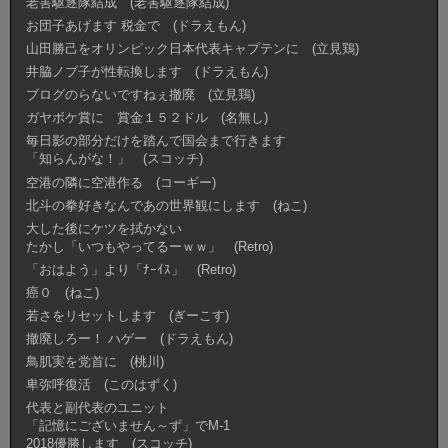
老害駆逐隊結成 (老害駆逐隊結成)
お団子あげます 税金で (ドラえもん)
山田勝己をオリンピック日本代表キャプテンに (立見鶏)
井脇ノブ子が性転換します (ドラえもん)
ブログのらないですねぇ撤廃 (立見鶏)
ガヤボケ賞に 賞金１５２ドル (名無し)
毎日影の部分だけを踏んで国会まで行きます
「知らんがな！」 (スコッチ)
空港の隣に空港作る (コーギー)
北斗の拳好きなんであの世界観にします (ねこ)
大した後にケツを拭かない
たかし「いつもやってるーｗｗ」 (Retro)
「おはよう」より「ﾅｰｲｽ」 (Retro)
癌０ (ねこ)
若さをリセットします (ぎーこす)
撤廃しろー！ ハゲー (ドラえもん)
鳥肌実を党首に (桃川)
卑弥呼復活 (このはずく)
代表と副代表のユニット
「記憶にございません～ず」でM-1
2018優勝します (スコッチ)