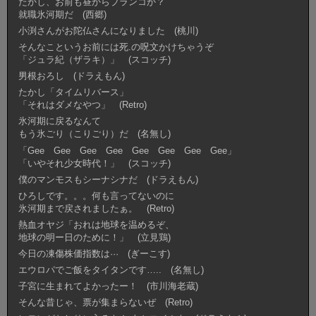
たかし、お前も昼からブランコか？
就職氷河期だ (西郷)
小渕さんがお陀仏さんになりました (桃川)
そんなこというお前には死.の呪文かけちゃうぞ
「ジュラ紀（ザラキ）」 (スコッチ)
男根おろし (ドラえもん)
たかし「タイムリバース」
「それはダメなやつ」 (Retro)
氷河期に戻るなんて
もう氷ごり（こりごり）だ (名無し)
「Gee Gee Gee Gee Gee Gee Gee Gee」
「いやそれ少女時代！」 (スコッチ)
僕のマンモスもシーナシナだ (ドラえもん)
ひろしです。。。何も言ってないのに
氷河期まで戻されましたぁ。 (Retro)
熱血オヤジ「おれは地球を温めるぞ、
地球の明ー日のために！」 (立見鶏)
今日の凍傷株価指数は··· (ぎーこす)
エウロパでご飯をタイタンです….. (名無し)
子宮に生まれてよかったー！ (市川海老蔵)
そんな昔じゃ、票が集まらないぜ (Retro)