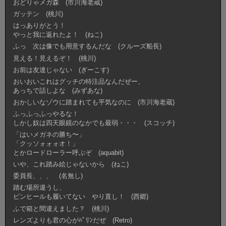
おどりゃメガ森 (市川海老蔵)
ガッテン (桃川)
はっありがとう！
やっと我に返れたよ！ (ねこ)
ふっ 次は像でも用意するんだな (クルーズ船長)
見える！見えるぞ！ (桃川)
お前は友達じゃない (ぎーこす)
おいおいこれはグッチの特注品なんだぜー、
あっちで話しよな (みずあな)
おかしいなゾウに踏まれても平気なのに (市川海老蔵)
ふっふっふっやるな！
しかし奴は四天眼鏡のなかでも最弱・・・ (スコッチ)
「はいメガネの勝ち〜」
「クッソォォォオ！」
とかロードローラー呼ぶぞ (aquabit)
いや、これ踏み絵じゃないから (ねこ)
委員長、、、 (名無し)
踏む場所違うし、
ピンヒールも履いてない やり直し！ (西郷)
ふで箱と間違えました？ (桃川)
レンズよりも君の心がﾊﾟﾘﾝだぜ (Retro)