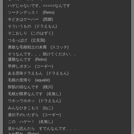
ハゲじゃないです。○○○○○なんです
ソーナンデッス！ (Retro)
今どきはゲーハー (西郷)
そういうもの (ドラえもん)
そこおしり (このはずく)
つるっぱげ (立見鶏)
勇敢な毛根戦士の末裔 (スコッチ)
そうなんです。。。助けてください、、
遭難なんです (Retro)
早押しボタン (コーギー)
ある意味ドラえもん (ドラえもん)
毛根の里帰り (aquabit)
卵肌の頭なんです (桃川)
毛根が限界なんです (名無し)
ウホッウホホッ (ドラえもん)
みんなひきこもり (ねこ)
遺伝子のいたずら (コーギー)
この ハゲー！ (名無し)
逆から読んだら すでんなんです、、、
とか黙れ (Retro)