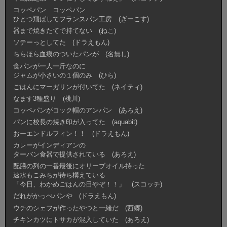
コッペパン コッペパン
ひとつ飛ばしてフランスパン工房 (ぎーこす)
器まで焼きたてで持てない (ねこ)
ソテーっとしてた (ドラえもん)
ちらほら血痕のついたパンが (名無し)
食パンが一人一斤なのに
ジャムが小さいの１個のみ (ひら)
ごはんにマーガリンが付いてた (ネイティ)
なます3種盛り (桃川)
コッペパンがコック帽のアンパン (あろえ)
パンに校長の焼き印が入ってた (aquabit)
おーエンドルフィン！！ (ドラえもん)
カレーがインディアンの
ターバン食器で提供されている (あろえ)
配膳の列の一番最後にオリーブオイル持った
速水もこみちが待ち構えている
「今日、わかめごはんの日やぞ！！」 (スコッチ)
だれがかっぺパンや (ドラえもん)
ウチのシェフが作ったやつと一緒だ (西郷)
チキンカツにトサカが混入していた (あろえ)