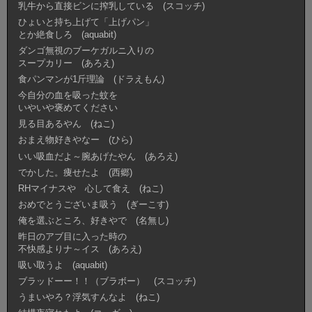
乳牛から直接ビンに搾乳している (スコッチ)
ひょいと持ち上げて「上げパン」
とか絶食しろ (aquabit)
ダンゴ無視のブーケガルニ入りの
スープカリー (あろえ)
食パンマンが1斤理論 (ドラえもん)
今自分の血を吸った蚊を
いやいや褒めてください
見る目あるやん (ねこ)
おまえ物好きやなー (ひら)
いい吸血だよ～腕あげたやん (あろえ)
でかした。痩せたよ (西郷)
RHマイナスや 心して食え (ねこ)
おめでとうございま吸う (ぎーこす)
俺を選ぶところ、好きやで (名無し)
昨日のアブ目に入った時の
不快感よりナ～イス (あろえ)
吸い取うよ (aquabit)
ブラッドーー！！（ブラボー） (スコッチ)
うまいやろ？浮気すんなよ (ねこ)