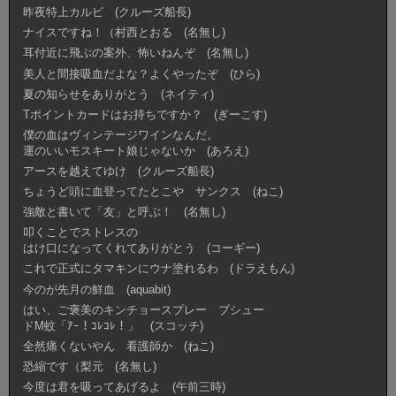
昨夜特上カルビ (クルーズ船長)
ナイスですね！（村西とおる (名無し)
耳付近に飛ぶの案外、怖いねんぞ (名無し)
美人と間接吸血だよな？よくやったぞ (ひら)
夏の知らせをありがとう (ネイティ)
Tポイントカードはお持ちですか？ (ぎーこす)
僕の血はヴィンテージワインなんだ。
運のいいモスキート娘じゃないか (あろえ)
アースを越えてゆけ (クルーズ船長)
ちょうど頭に血登ってたとこや サンクス (ねこ)
強敵と書いて「友」と呼ぶ！ (名無し)
叩くことでストレスの
はけ口になってくれてありがとう (コーギー)
これで正式にタマキンにウナ塗れるわ (ドラえもん)
今のが先月の鮮血 (aquabit)
はい、ご褒美のキンチョースプレー プシュー
ドM蚊「ｱｰ！ｺﾚｺﾚ！」 (スコッチ)
全然痛くないやん 看護師か (ねこ)
恐縮です（梨元 (名無し)
今度は君を吸ってあげるよ (午前三時)