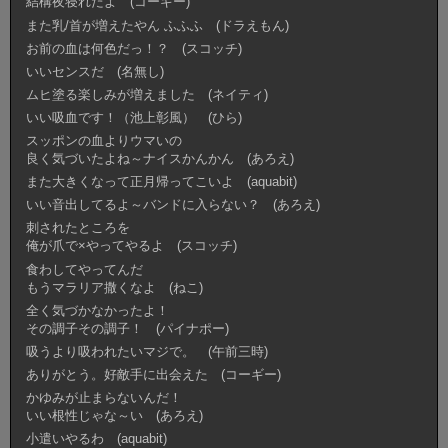
結構夜寝れたよ (コーギー)
また乳/首が増えたやん ふふふ (ドラえもん)
お前の血は何色だっ！？ (スコッチ)
いいセンスだ (名無し)
ムヒ塗る楽しみが増えました (ネイティ)
いい吸血です！（池上彰風） (ひら)
スッポンの血よりウマいの
良く気づいたよね～ナイスかんかん (あろえ)
また大きくなって正月帰ってこいよ (aquabit)
いい音出してるよ～バンドに入らない？ (あろえ)
刺されたところを
俺が爪で×やってやるよ (スコッチ)
食わしてやってんだ
もうマラリア撒くなよ (ねこ)
全く気づかなかったよ！
その調子その調子！ (パイナポー)
吸うより吸われたいマジで。 (午前三時)
ありがとう。好敵手に出会えた (コーギー)
かゆみが止まらないんだ！
いい根性じゃな～い (あろえ)
小遣いやるわ (aquabit)