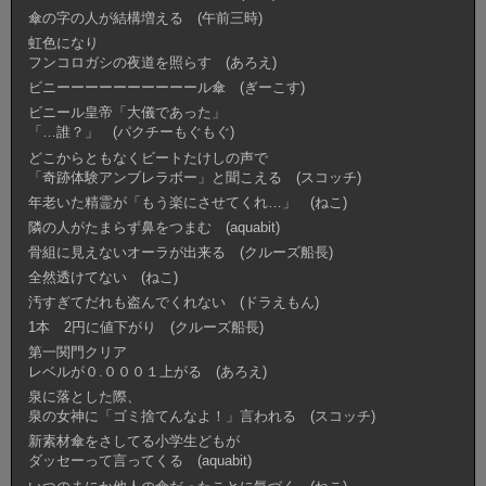
傘の字の人が結構増える (午前三時)
虹色になり
フンコロガシの夜道を照らす (あろえ)
ビニーーーーーーーーーール傘 (ぎーこす)
ビニール皇帝「大儀であった」
「…誰？」 (パクチーもぐもぐ)
どこからともなくビートたけしの声で
「奇跡体験アンブレラボー」と聞こえる (スコッチ)
年老いた精霊が「もう楽にさせてくれ…」 (ねこ)
隣の人がたまらず鼻をつまむ (aquabit)
骨組に見えないオーラが出来る (クルーズ船長)
全然透けてない (ねこ)
汚すぎてだれも盗んでくれない (ドラえもん)
1本 2円に値下がり (クルーズ船長)
第一関門クリア
レベルが０.０００１上がる (あろえ)
泉に落とした際、
泉の女神に「ゴミ捨てんなよ！」言われる (スコッチ)
新素材傘をさしてる小学生どもが
ダッセーって言ってくる (aquabit)