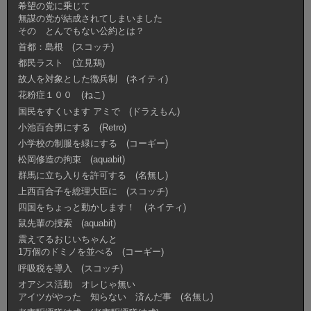
希望の党に乗じて
無謀の党が結成されてしまいました
その とんでもない公約とは？
首都：島根 (スコッチ)
都民ラスト (立見鶏)
故人を対象とした徴兵制 (ネイティ)
花粉症１００ (ねこ)
国民をすくいます アミで (ドラえもん)
小池百合男にする (Retro)
小学校の制服を緑にする (コーギー)
松岡修造の拘束 (aquabit)
群馬に立ち入りを許可する (名無し)
上西百合子を総理大臣に (スコッチ)
四国をちょっと動かします！ (ネイティ)
鼠先輩の捜索 (aquabit)
震えてるおじいちゃんと
1万個のドミノを並べる (コーギー)
呼吸税を導入 (スコッチ)
オアシス活動 オレじゃ無い
アイツがやった 知らない 済んだ事 (名無し)