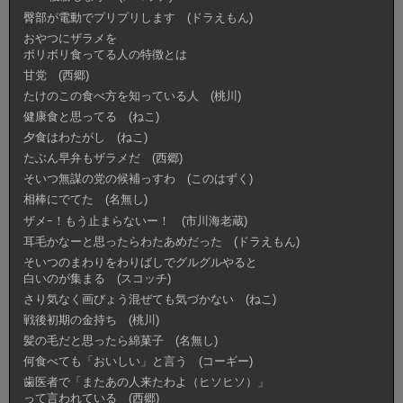
臀部が電動でプリプリします (ドラえもん)
おやつにザラメを
ボリボリ食ってる人の特徴とは
甘党 (西郷)
たけのこの食べ方を知っている人 (桃川)
健康食と思ってる (ねこ)
夕食はわたがし (ねこ)
たぶん早弁もザラメだ (西郷)
そいつ無謀の党の候補っすわ (このはずく)
相棒にでてた (名無し)
ザメｰ！もう止まらないー！ (市川海老蔵)
耳毛かなーと思ったらわたあめだった (ドラえもん)
そいつのまわりをわりばしでグルグルやると
白いのが集まる (スコッチ)
さり気なく画びょう混ぜても気づかない (ねこ)
戦後初期の金持ち (桃川)
髪の毛だと思ったら綿菓子 (名無し)
何食べても「おいしい」と言う (コーギー)
歯医者で「またあの人来たわよ（ヒソヒソ）」
って言われている (西郷)