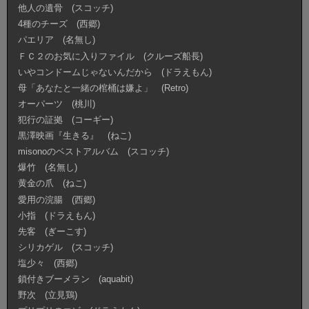
他人の遺骨 (スコッチ)
4種のチーズ (西郷)
パエリア (名無し)
ＦＣ２のお気に入りファイル (クルーズ船長)
いやコンドームじゃないんだから (ドラえもん)
母「あなたと一緒の棺桶は嫌よ」 (Retro)
オーパーツ (桃川)
犯行の証拠 (コーギー)
黒澤映画『生きる』 (ねこ)
misonoのベストアルバム (スコッチ)
爆竹 (名無し)
黄金の爪 (ねこ)
愛用の浣腸 (西郷)
小指 (ドラえもん)
先客 (ぎーこす)
シリカゲル (スコッチ)
塩少々 (西郷)
鎖付きブーメラン (aquabit)
野次 (立見鶏)