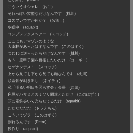
こういうオシャレ (ねこ)
それっぽい髪型なだけなんです (桃川)
コスプレですが何か？ (名無し)
冬眠中 (aquabit)
コンプレックスヘアー (スコッチ)
ここにもアマゾンのような
大密林があったはずなんです (このはずく)
つむじに逆らったらだけなんです (桃川)
もう一度甲子園を目指したいだけ (コーギー)
ヒゲナンデス！ (スコッチ)
上から見ても下から見ても顔なんです (桃川)
頭蓋骨が剥き出し (ネイティ)
私「明るい明日を照らす会」会長 (西郷)
床屋がハサミとカミソリ間違えただけ (このはずく)
頭に電飾巻いて光らせてるだけ (aquabit)
だだだだだだ (ドラえもん)
こういうヅラ (このはずく)
割れるんです (Retro)
役作り (aquabit)