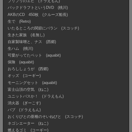
プリプリのエビ (ドラえもん)
バックドラフトというDVD (桃川)
AKBのCD 450枚 (クルーズ船長)
生で (Retro)
いたるところの関節にバラン (スコッチ)
生きた家族 (名無し)
自家製味噌と、ナス (西郷)
生ハム (桃川)
可愛がってたペット (aquabit)
保険 (aquabit)
おろししょうが (西郷)
オッズ (コーギー)
モーニングセット (aquabit)
富士山頂の空気 (ねこ)
ユニットバスか！ (ドラえもん)
消火器 (ぎーこす)
バブ (ドラえもん)
おくりびとの亜種のそいねびと (スコッチ)
ネゴシエーター (ねこ)
燃えるゴミ (コーギー)