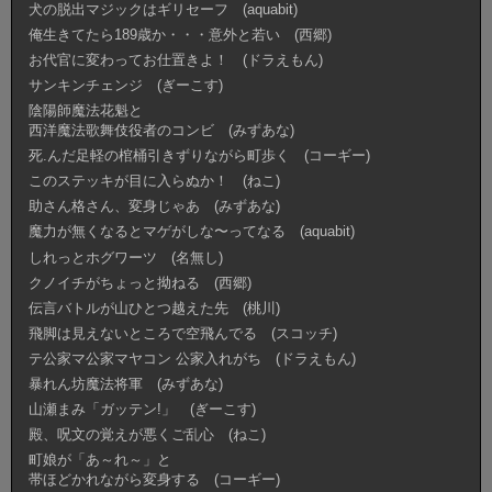
犬の脱出マジックはギリセーフ (aquabit)
俺生きてたら189歳か・・・意外と若い (西郷)
お代官に変わってお仕置きよ！ (ドラえもん)
サンキンチェンジ (ぎーこす)
陰陽師魔法花魁と
西洋魔法歌舞伎役者のコンビ (みずあな)
死.んだ足軽の棺桶引きずりながら町歩く (コーギー)
このステッキが目に入らぬか！ (ねこ)
助さん格さん、変身じゃあ (みずあな)
魔力が無くなるとマゲがしな〜ってなる (aquabit)
しれっとホグワーツ (名無し)
クノイチがちょっと拗ねる (西郷)
伝言バトルが山ひとつ越えた先 (桃川)
飛脚は見えないところで空飛んでる (スコッチ)
テ公家マ公家マヤコン 公家入れがち (ドラえもん)
暴れん坊魔法将軍 (みずあな)
山瀬まみ「ガッテン!」 (ぎーこす)
殿、呪文の覚えが悪くご乱心 (ねこ)
町娘が「あ～れ～」と
帯ほどかれながら変身する (コーギー)