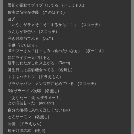
臀部が電動でプリプリしてる (ドラえもん)
確実に苗字が佐藤 (このはずく)
貧乏
「いや、ザラメそこそこするから！！」 (スコッチ)
うんちが茶色い (スコッチ)
利き砂糖当てれる (ねこ)
子供「ぽりぽり」
隣のプーさん「は～ちみつ食べたいなぁ」 (ぎーこす)
口にライター近づけると
勝手にわたがし出来上がる (Retro)
誕生日には黒砂糖食べてる (名無し)
ぐふふハチミツ (ドラえもん)
ザラジャパン メンズ館に勤めている (スコッチ)
3食ザラーメン次郎 (名無し)
「あなたー！死.んザラメー！」
とか演技甘々だ (aquabit)
自分の棺桶に入れてほしくないもの
とろサーモン (名無し)
同情 (ドラえもん)
蛭子能収の本 (桃川)