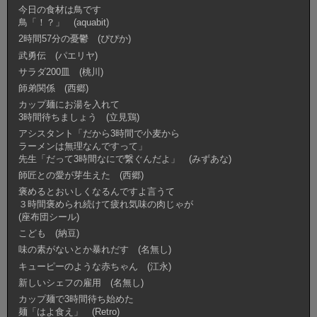
今日の食材は鳥です
鳥「！？」 (aquabit)
2時間57分の憂鬱 (ぴぴか)
武勇伝 (パエリヤ)
サラダ200皿 (桃川)
師弟関係 (西郷)
カップ麺にお湯を入れて
3時間待ちましょう (立見鶏)
アシスタント「だから3時間で小麦から
ラーメンは無理なんですって」
先生「だって3時間なにで繋ぐんだよ」 (みずあな)
師匠との愛が芽生えた (西郷)
褒めるとおいしくなるんですよ言うて
３時間褒められ続けて疲れ気味の肉じゃが
(座布団シール)
こども (納豆)
味の素がないとか暴れだす (名無し)
キューピーのような赤ちゃん (江永)
新しいシェフの雇用 (名無し)
カップ麺で3時間待ち始めた
麺「はよ食え」 (Retro)