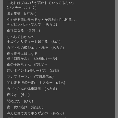
「あれはプロの人が言われてやってるんや」
(パクチーもぐもぐ)
限界集落 (ぴぴか)
やや寝る前に食べるなとか言われても困るし。
今ピビンパたべてんで (あろえ)
夜狼になる (名無し)
なべしておかんの
手袋クオリティーを超える (ねこ)
カブト虫の檻ジェット洗浄 (あろえ)
夜＜夜景は癖になる
昼「自慢かよ」 (座布団シール)
夜の子豚ちゃん (ぴぴか)
這いポイント2倍サービス (西郷)
マンフリーマン (市川海老蔵)
間を走る博多号BY、ミスター (ひら)
カブトさんが体重計測 (あろえ)
夜泣き (桃川)
間ぬけた (ひら)
夜、食い逃げ (名無し)
澱んだ目でカカポを呼ぶの (あろえ)