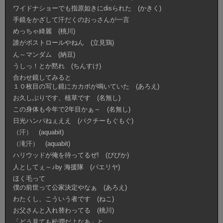
ワイドナショーでも指原如きにdisられた (かきく)
手鏡をかざして汗だくのおっさんが一言
めっちゃ綺麗 (桃川)
誰がボストロールやねん (立見鶏)
ん～マンダム (納豆)
うしっ！とか黙れ (ちんすけ)
合わせ鏡してみると
１０枚目の写し鏡にカカポが鳴いていた (あろえ)
お久しぶりです、植草です (名無し)
この身体も今年で2年目かぁ～ (名無し)
日光ハンパねぇええ (パクチーもぐもぐ)
（汗） (aquabit)
（滝汗） (aquabit)
ハリウッドが俺を待ってるぜ! (ぴぴか)
人としてぇ～♪by 海援隊 (パエリヤ)
ほく毛って
僕の前世って公家決定やなぁ (あろえ)
わたくし、こういう者です (ねこ)
お父さんと入れ替わってる (桃川)
「どう見ても松潤だよなあ」と