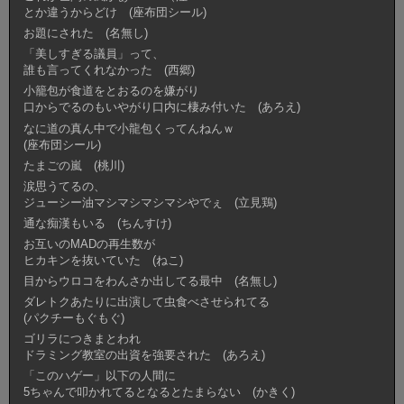
とか違うからどけ (座布団シール)
お題にされた (名無し)
「美しすぎる議員」って、
誰も言ってくれなかった (西郷)
小籠包が食道をとおるのを嫌がり
口からでるのもいやがり口内に棲み付いた (あろえ)
なに道の真ん中で小龍包くってんねんｗ
(座布団シール)
たまごの嵐 (桃川)
涙思うてるの、
ジューシー油マシマシマシマシやでぇ (立見鶏)
通な痴漢もいる (ちんすけ)
お互いのMADの再生数が
ヒカキンを抜いていた (ねこ)
目からウロコをわんさか出してる最中 (名無し)
ダレトクあたりに出演して虫食べさせられてる
(パクチーもぐもぐ)
ゴリラにつきまとわれ
ドラミング教室の出資を強要された (あろえ)
「このハゲー」以下の人間に
5ちゃんで叩かれてるとなるとたまらない (かきく)