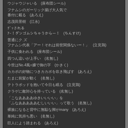
ウジャウジャいる (座布団シール)
フナムシのガーリック揚げ大人気で
番付に載る (あろえ)
志茂田景樹 (江永)
ｸﾞｯされる
ｱｰ！ダンゴムシちゃうからー！ (ちんすけ)
普通にク.ズ
フナムシ代表「アー！それは前世関係ないー！」 (立見鶏)
子供に食われる (座布団シール)
四つん這いが上手い (名無し)
今世はNo.4風○嬢で御の字 (かきく)
カカポの好物につきカカポを吹き飛ばす (あろえ)
たまに前髪が動く (名無し)
テトラポッドを抱いて今日も眠る (立見鶏)
クラゲに敵対心を持っている (名無し)
「こなああああゆきいいいい」を
「ふなあああああむしいいい」って歌う (名無し)
裸族になると背中に無駄な脚がmany (あろえ)
単純に気持ち悪い (名無し)
巨人によう踏まれる (あろえ)