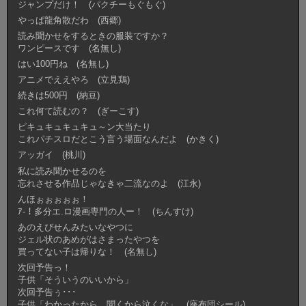
ジャンプだけ！ (パクチーもぐもぐ)
やっぱ龍角散だわ (西郷)
読み聞かせをするときの服装ですか？
ワンピースです (名無し)
はい100円ね (名無し)
アニメでええやろ (立見鶏)
続きは500円 (納豆)
これ何て読むの？ (ぎーこす)
ピキュキュキュキュ～ン大当たり
これパチスロだとこう言う場面なんだよ (かきく)
アッガイ (桃川)
私に読み聞かせるのを
忘れさせる作品じゃなきゃ二流なのよ (江永)
んほぉぉぉぉぉ！
ｱ-！多分エ.ロ漫画専門の人ー！ (ちんすけ)
あのえびせんみたいなやつに
ジェル状のあめがはさまったやつを
買ってない子は帰りな！ (名無し)
次回予告っ！
子供「そういうのいいから」
次回予告ぅ･･･
子供「わかったから、聞くから泣くな」 (座布団シール)