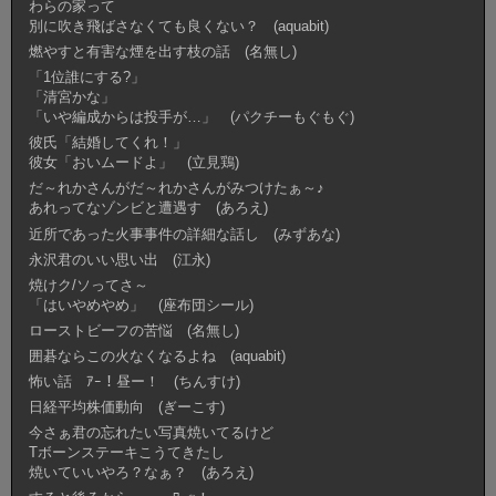
わらの家って
別に吹き飛ばさなくても良くない？ (aquabit)
燃やすと有害な煙を出す枝の話 (名無し)
「1位誰にする?」
「清宮かな」
「いや編成からは投手が…」 (パクチーもぐもぐ)
彼氏「結婚してくれ！」
彼女「おいムードよ」 (立見鶏)
だ～れかさんがだ～れかさんがみつけたぁ～♪
あれってなゾンビと遭遇す (あろえ)
近所であった火事事件の詳細な話し (みずあな)
永沢君のいい思い出 (江永)
焼けク/ソってさ～
「はいやめやめ」 (座布団シール)
ローストビーフの苦悩 (名無し)
囲碁ならこの火なくなるよね (aquabit)
怖い話 ｱｰ！昼ー！ (ちんすけ)
日経平均株価動向 (ぎーこす)
今さぁ君の忘れたい写真焼いてるけど
Tボーンステーキこうてきたし
焼いていいやろ？なぁ？ (あろえ)