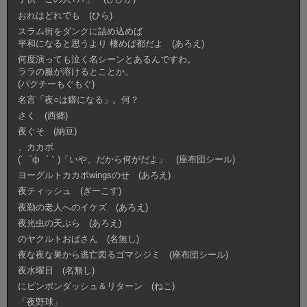
おれはどれでも (ひら)
スラム街をダンクに詰め込めば
平和になると思うより 棲めば都だよ (あろえ)
何度演っても泣く名シーンとあるんですわ。
ララの服が溶けるとことか。
(パクチーもぐもぐ)
名言「夜○は癖になる」。何？
さく (西郷)
夜ぐそ (納豆)
、カカポ
(´゜ф゜｀)「いや、だから何がだよ」 (座布団シール)
ヨーグルトカカポwingsのせ (あろえ)
夜ティッシュ (ぎーこす)
夜勤の老人へのイケズ (あろえ)
夜光虫の天ぷら (あろえ)
のヤクルトおばさん (名無し)
夜な夜な巣から逃亡図るゴマシジミ (座布団シール)
夜水曜日 (名無し)
にピンポンダッシュ＆リターン (ねこ)
「夜野球」