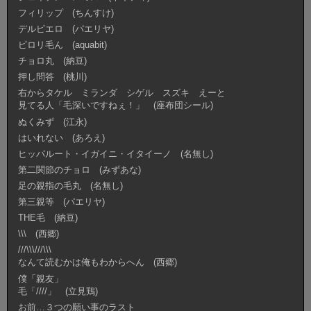
フィリップ (ちんすけ)
デルピエロ (パエリヤ)
ピロリ毛ん (aquabit)
チョロ丸 (納豆)
押し問答 (桃川)
右からタケル ミランダ シゲル スズキ えーと
見てる人「毛深いですねぇ！」 (座布団シール)
ぬくみず (江永)
はいれない (あろえ)
ヒッパルート・イガイニ・イタイーノ (名無し)
第二関節のチョロ (みずあな)
足の親指の毛丸 (名無し)
第三親等 (パエリヤ)
THE毛 (納豆)
\\\ (西郷)
///\\\///\\\
なんて読むかは俺もわからへん (西郷)
僕「親友」
毛「////」 (立見鶏)
お前…３つの願い事のラスト