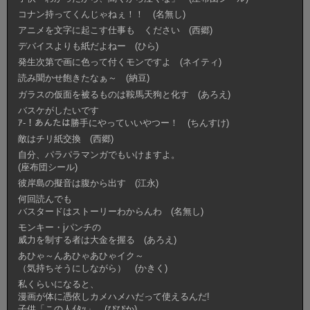
コナン持ってくんじゃねぇ！！ (名無し)
アニメを文字に起こす仕事も ください (西郷)
デバイスよりも紙だよねー (ひら)
発生次第で画に色って付くモンですよ (ネイティ)
読み聞かせ飽きたなぁ～ (納豆)
ガラスの仮面を被るものは鞍馬天狗と化す (あろえ)
バスケがしたいです
ｱ-！あんたは勝手にやっていいやつー！ (ちんすけ)
敵はチリ紙交換 (西郷)
自分、パラパラマンガでもいけますよ。
(座布団シール)
彼岸島の擬音は腹から出す (江永)
何回読んでも
バスタードはストーリーわからんわ (名無し)
モンキー・jパンチの
威力を制する者は大金を握る (あろえ)
あひゃ～んあひゃあひゃイク～
（気持ちそうにしながら） (かきく)
私くらいになると、
漫画が体に憑依しカメハメハだって使えるんだ!
子供「この人ｲﾀｯ」 (ぴぴか)