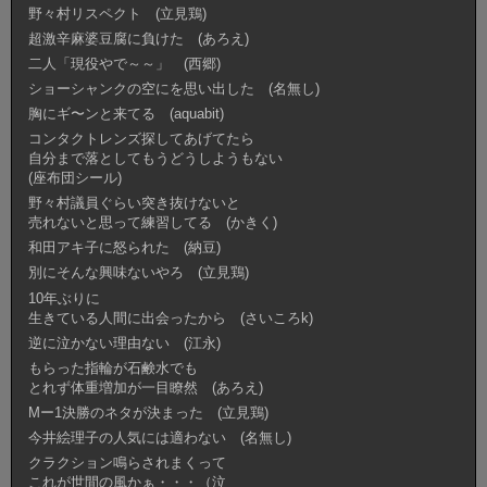
野々村リスペクト (立見鶏)
超激辛麻婆豆腐に負けた (あろえ)
二人「現役やで～～」 (西郷)
ショーシャンクの空にを思い出した (名無し)
胸にギ〜ンと来てる (aquabit)
コンタクトレンズ探してあげてたら
自分まで落としてもうどうしようもない
(座布団シール)
野々村議員ぐらい突き抜けないと
売れないと思って練習してる (かきく)
和田アキ子に怒られた (納豆)
別にそんな興味ないやろ (立見鶏)
10年ぶりに
生きている人間に出会ったから (さいころk)
逆に泣かない理由ない (江永)
もらった指輪が石鹸水でも
とれず体重増加が一目瞭然 (あろえ)
Mー1決勝のネタが決まった (立見鶏)
今井絵理子の人気には適わない (名無し)
クラクション鳴らされまくって
これが世間の風かぁ・・・（泣