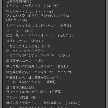
仕事の休憩時間に
やたら１～２分多くとる (パエリヤ)
呼んだか？┌（゜Д゜）┐）┐）┐）
フナムシ大臣「前世どころがそのものですね」
(座布団シール)
ミイヤキャットのように群れをなす (あろえ)
バイアグラ100ml男
松居一代「ｱｰ！ﾄﾞﾝｯﾄﾞﾝｯﾄﾞﾝｯ！」 (ちんすけ)
来世もフナムシ (名無し)
「前世はフナムシのモンでして、
わしゃクソみたいな身分で
十分でごじゃいますゾ」つって140 (かきく)
散り際がスムーズ (桃川)
教えて無いのに意外に上手く泳ぐ (名無し)
紙を噛む癖がある クセがすごい (パエリヤ)
朝登校したら、机に花瓶を置かれがち。
「これ、美味いんだよな」 (西郷)
燃える海の橋に合唱、
飛び交うイルカに無言の敬礼 (立見鶏)
フジツボが友達 (桃川)
港町の住人七割がらしい（総務省調べ） (みずあな)