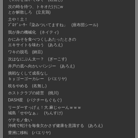
次の時を待つ、トキオだけにw
とか解散しろ (立見鶏)
土や！土！
ﾌﾟﾛﾃﾞｭｰｻｰ「染みついてますね」 (座布団シール)
我が身の機械化 (ネイティ)
かにみそを食べつくしあたったときの
エキサイトを味わう (あろえ)
ワキの脱毛 (納豆)
次はなにぶん太一？ (ぎーこす)
井戸の底へ向かいバンジー (あろえ)
挑戦なくして成長なし
ｂｙゴーゴーカレー (パエリヤ)
枕をやめる (名無し)
ホストクラブの経営 (桃川)
DASH星 (パクチーもぐもぐ)
リーダーすっげぇ！大.麻じゃーんｗｗｗ
城島「せやなぁ」 (ちんすけ)
ゲテモノ食い
沖縄で蛇汁を毎食欠かさず健康を意識する (あろえ)
豊洲に移転 (パエリヤ)