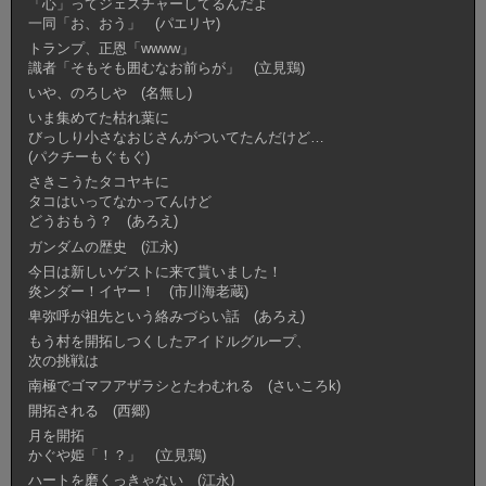
「心」ってジェスチャーしてるんだよ
一同「お、おう」 (パエリヤ)
トランプ、正恩「wwww」
識者「そもそも囲むなお前らが」 (立見鶏)
いや、のろしや (名無し)
いま集めてた枯れ葉に
びっしり小さなおじさんがついてたんだけど…
(パクチーもぐもぐ)
さきこうたタコヤキに
タコはいってなかってんけど
どうおもう？ (あろえ)
ガンダムの歴史 (江永)
今日は新しいゲストに来て貰いました！
炎ンダー！イヤー！ (市川海老蔵)
卑弥呼が祖先という絡みづらい話 (あろえ)
もう村を開拓しつくしたアイドルグループ、
次の挑戦は
南極でゴマフアザラシとたわむれる (さいころk)
開拓される (西郷)
月を開拓
かぐや姫「！？」 (立見鶏)
ハートを磨くっきゃない (江永)