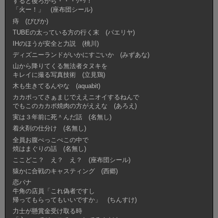
すると後ろから・・・ﾜｰｯ！
「火ー！」 (座布団シール)
痔 (ぴぴか)
TUBEの太っている方の行く末 (パエリヤ)
IHのほうが安全と力説 (桃川)
ディズニーランドがいかにすごいか (みずあな)
山から降りてくる無法者タヌキを
キレイに撮る写真技術 (立見鶏)
木も生きてるんやな (aquabit)
カカポってさぁまじでええニオイするねんで
でもこのカカポ焼肉の方がええな (あろえ)
実は３年前に死＾んだ話 (名無し)
着火剤の仕分け (名無し)
全員お腹ぺっこぺこの中で
焼はまぐりの話 (名無し)
ここどこ？ え？ え？ (座布団シール)
猿かに合戦のキャスティング (西郷)
恋バナ
牛角の店員「これ偽者ですし
帰ってもらってもいいですか」 (ちんすけ)
力士が懸賞金受け取る時