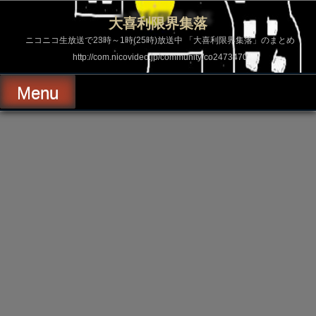
コ
ン
大喜利限界集落
テ
ン
ニコニコ生放送で23時～1時(25時)放送中 「大喜利限界集落」のまとめ
ツ
http://com.nicovideo.jp/community/co2473470
へ
ス
キ
Menu
ッ
プ