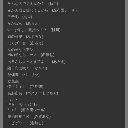
そんなのでええんか？ (ねこ)
みかん成る信じてるから (座布団シール)
モテ毛 (納豆)
かかぽん (あろえ)
youは何しに親指へ！？ (桃川)
猿の証拠 (みずあな)
ほくげーぜ (あろえ)
女の子ならアン
男の子ならエース (名無し)
ぺろんちょっとまてよ～ (あろえ)
陰日向に咲く (かきく)
配偶者 (パエリヤ)
立見鶏
僕「！？」 (立見鶏)
ああああ (パクチーもぐもぐ)
ﾊｯﾋﾟｰ
彼女「汚い（ﾌﾞﾁｯ」
ｱｰｯ！ (座布団シール)
脱毛候補７位 (みずあな)
ユビゲラー (名無し)