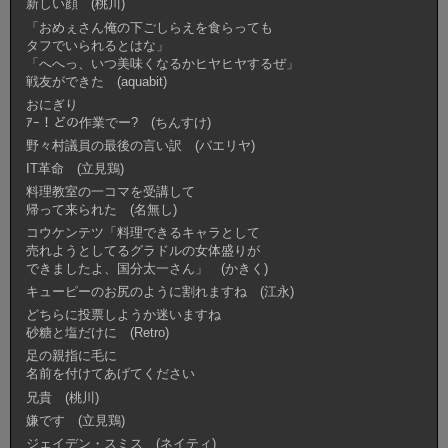
新しい顔 (桃川)
「おめぇさん俺の下ごしらえを食らっても
タフでいられるとはな」
「へへっ、いつ美味くなるかヒヤヒヤするぜ」
戦友ができた (aquabit)
おにぎり
ｱｰ！どの作業でー? (ちんすけ)
野々村議員の最後の言い訳 (パエリヤ)
IT革命 (立見鶏)
料理教室の一コマを受講して
帰って来られた (名無し)
コウケンテツ「料理できるキャラとして
売れようとしてるグラドルの女体盛りが
できましたよ、国分太一さん」 (かきく)
キューピーのお尻のように割れますね (江永)
どちらに投票しようか迷いますね
砂糖と塩だけに (Retro)
足の親指に毛に
名前を付けてあげてください
兄貴 (桃川)
嫌です (立見鶏)
ジェイデン・スミス (ネイティ)