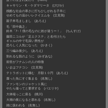
キャサリン・K・ケダマリータ (ぴぴか)
残酷な社会の寒さに打ちひしがれる子羊に
せめてもの温かいレクイエムを (立見鶏)
親子丼毛ましまし (あろえ)
毛「田中義之」
鈴木「ｱｰ！僕の毛なのに姓が違うー！」 (ちんすけ)
藤田ニコルが「足エクステ」と名付けたら
ギャルの中で毛深い男性が
恐ろしく人気になった (かきく)
三つ編み後少し (あろえ)
割れるな肌のように (みずあな)
前世がフナムシの人の特徴
いまはフナコシ (立見鶏)
テトラポットに棲む 月額１０円 (あろえ)
腐った魚にすぐ集まる (名無し)
ファンモンのジャケット風に
やたら撮ってと要求する (パエリヤ)
大体端っこに座る (桃川)
大潮の夜になると群れる (名無し)
雑に扱われる (名無し)