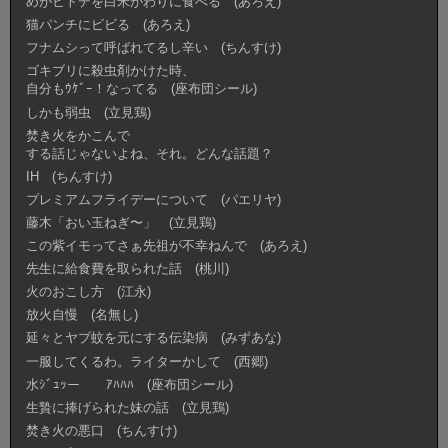
めがヒトデを白米がわりに食べる (あろえ)
猫パンチにビビる (あろえ)
フナムシって呼ばれてるし辛い (ちんすけ)
ゴキブリに殺虫剤かけた時、
自分もｳｹﾞｰ！なってる (座布団シール)
しかも弱虫 (立見鶏)
焚き火をかこんで
する話じゃないよね、それ。どんな話題？
IH (ちんすけ)
プレミアムフライデーについて (パエリヤ)
藤木「おい玉ねぎ〜」 (立見鶏)
この紫イモってさぁ先祖が不幸ねんで (あろえ)
先生に給食費を取られた話 (桃川)
火のおこし方 (江永)
放火自慢 (名無し)
延々とヤブ蚊を元にする伝染病 (みずあな)
一服してくるわ。ライターかして (西郷)
水ｼﾞｭｯー ｱﾊﾊﾊ (座布団シール)
生贄に捧げられた妹の話 (立見鶏)
焚き火の悪口 (ちんすけ)