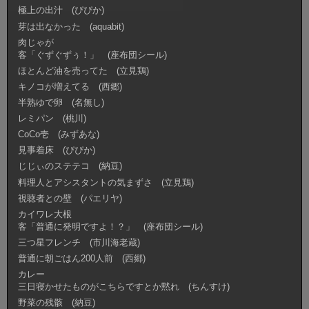
極上の出汁 (ぴぴか)
芽は出なかった (aquabit)
肉じゃが
客「ぐずぐずぅ！」 (座布団シール)
ほとんど油を売ってた (立見鶏)
キノコが増えてる (西郷)
半熟ゆで卵 (名無し)
レミパン (桃川)
CoCo壱 (みずあな)
見事着床 (ぴぴか)
じじぃのステテコ (納豆)
料理人とアシスタントの気まずさ (立見鶏)
視聴者との壁 (パエリヤ)
カイワレ大根
客「普通に発明ですよ！？」 (座布団シール)
三つ星フレンチ (市川海老蔵)
普通に朝ごはん200人前 (西郷)
カレー
三日寝かせたものがこちらですとか黙れ (ちんすけ)
野菜の残骸 (納豆)