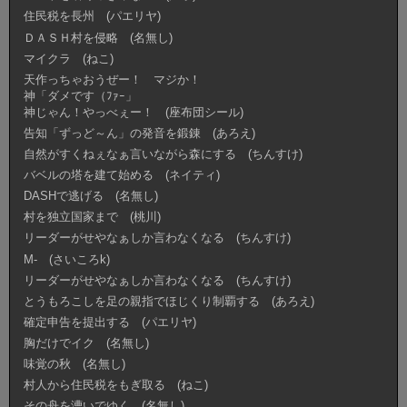
住民税を長州 (パエリヤ)
ＤＡＳＨ村を侵略 (名無し)
マイクラ (ねこ)
天作っちゃおうぜー！ マジか！
神「ダメです（ﾌｧｰ」
神じゃん！やっべぇー！ (座布団シール)
告知「ずっど～ん」の発音を鍛錬 (あろえ)
自然がすくねぇなぁ言いながら森にする (ちんすけ)
バベルの塔を建て始める (ネイティ)
DASHで逃げる (名無し)
村を独立国家まで (桃川)
リーダーがせやなぁしか言わなくなる (ちんすけ)
M- (さいころk)
リーダーがせやなぁしか言わなくなる (ちんすけ)
とうもろこしを足の親指でほじくり制覇する (あろえ)
確定申告を提出する (パエリヤ)
胸だけでイク (名無し)
味覚の秋 (名無し)
村人から住民税をもぎ取る (ねこ)
その舟を漕いでゆく (名無し)