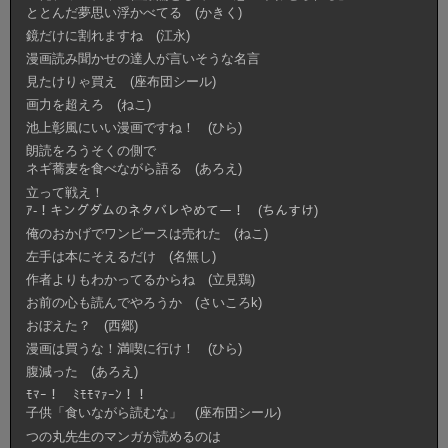
ととんだ夢思い浮かべてる (かきく)
鏡だけに割れますね (江永)
漫画読み聞かせの達人が言いそうな名言
見たけりゃ買え (座布団シール)
画力を超えろ (ねこ)
池上彰風にいい漫画ですね！ (ひら)
朗読をろうそくの側で
ネギ蕎麦を食べながら語る (あろえ)
立って戦え！
ｱ-！キングダムのネタバレやめてー！ (ちんすけ)
俺のおかげでワンピースは売れた (ねこ)
左手は本にそえるだけ (名無し)
作者よりもわかってるからね (立見鶏)
お前の心も読んでやろうか (さいころk)
おぼえた？ (西郷)
漫画は買うな！満喫に行け！ (ひら)
腹減った (あろえ)
ﾓﾏｰ！ ﾐﾓﾓﾏｧｰﾝ！！
子供「食いながら読むな」 (座布団シール)
つの丸先生のマンガが読めるのは