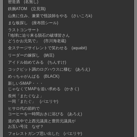
密造酒 (名無し)
鉄腕ATOM (立見鶏)
山奥に住み、兼業で怪談師をやる (さいころk)
まな板探し (座布団シール)
ラストコンサート
｢地球に迫り来る隕石の破壊皆さん
どうかお元気で」 (市川海老蔵)
全ステージサイレントで笑わせる (aquabit)
リーダーの嫁探し (納豆)
アイドル始めてみる (ちんすけ)
コックピット調のログハウスに棲む (あろえ)
めっちゃがんばる (BLACK)
新しいSMAP・・・
じゃなくてMAPを追い求める (かきく)
長州「またぐなよ」
一同「またぐ」 (パエリヤ)
ヒサロ代の節約で
コーヒーを一時間おきに浴びる (あろえ)
道の真中で上西元議員と豊田元議員が
お互い号泣 なぜ？
フォレストガンプ思い出した (パエリヤ)