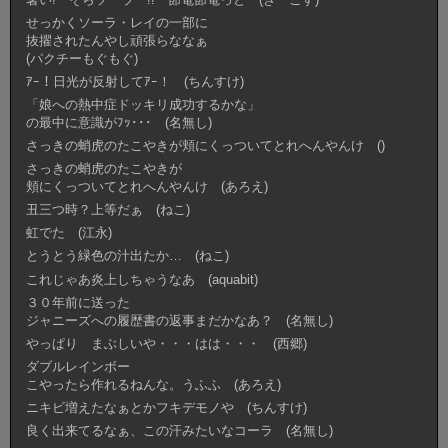
せっかくソーラ・レイの一部に
抜擢されたんやし頑張らななぁ
(パクチーもぐもぐ)
ｱｰ！日光が反射してｱｰ！ (ちんすけ)
「娘への熱中症ドッキリ成功するかな」
の最中に意識がﾌｯ･･･ (名無し)
さっきの蛸虎のたこやきが頬にくっついてとれへんやんけ ()
さっきの蛸虎のたこやきが
頬にくっついてとれへんやんけ (あろえ)
丑三つ時？上等だぁ (ねこ)
虹でた (江永)
とうとう緑色の汁出たか… (ねこ)
これじゃあ炎上しちゃうなあ (aquabit)
３０年前に送った
ジャニーズへの履歴書の返事まだかなあ？ (名無し)
やっぱり まぶしいや・・・はは・・・ (西郷)
ダブルレインボー
こやったら作れるねんな。うふふ (あろえ)
ニキビ増えたなぁとかフキデモノや (ちんすけ)
良く出来てるなぁ、この汗みたいなコーラ (名無し)