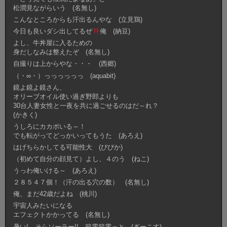
松潤見ながらいう (名無し)
こんなところからも汗出るんやな (立見鶏)
今日も良いダシ出してるぜ
俺 (納豆)
よし、牛丼屋に入るための
身だしなみは整えたぞ (名無し)
自撮りは上からやな・・・ (西郷)
（・∞・）っっっっっっ (aquabit)
鏡よ鏡よ鏡さん、
オリーブオイル使い過ぎ野郎よりも
30台人妻女性と一夜を共に過ごせるのはだ～れ？
(かきく)
うしろにカカポいる～！
でも転がってどっかいってもうた (あろえ)
はげちらかしてる可能性大 (ぴぴか)
（初めて自分の顔見て）よし、４のう (ねこ)
うっわ俺いける～ (あろえ)
２８５４７個！（汗の出る穴の数） (名無し)
俺、まだ42歳だよね (桃川)
宇宙人みたいになる
エフェクトかかってる (名無し)
暑い! そらソーラー!! 節電節電っと (ぎーこす)