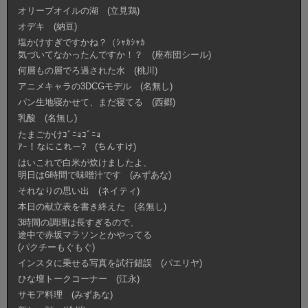
オリーブオイルの湖 (立見鶏)
オデキ (納豆)
塩かけすぎですかね？（ｼｬｶｼｬｶ
気づいてなかったんですか！？ (座布団シール)
何層もの層でろ過された水 (桃川)
アニメキャラの3DCGモデル (名無し)
パン生地寝かせて、まだ寝てる (西郷)
乳酸 (名無し)
たまごかけｺﾞﾆｮｺﾞﾆｮ
ｱｰ！なにこれー? (ちんすけ)
はいこれで白米が炊けましたよ、
明日は6時間で味噌汁です (みずあな)
それなりの思い出 (ネイティ)
本日の献立表を書き終えた (名無し)
3時間の調理は長すぎるので、
途中で赤坂マラソンとかやってる
(パクチーもぐもぐ)
インスタに乗せる写真を試行錯誤 (パエリヤ)
ひな壇トークコーナー (江永)
サモア料理 (みずあな)