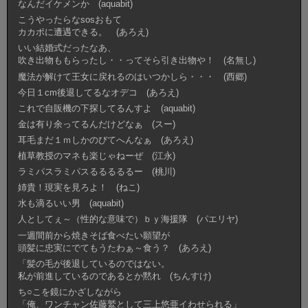
なんだイケメンか (aquabit)
こうやったらなsosおもて
カカポに遭遇できる。 (あろえ)
いい結婚式だったなあ、
吹き出物ももらったし・・ってそら引き出物や！ (名無し)
魔法が解けて王女に戻れるのはいつかしら・・・ (西郷)
今日１cm後退してるなオデコ (あろえ)
これで自販機の下探してるんすよ (aquabit)
金は有り余ってるんだけどなぁ (スー)
耳毛まだ１ｍしかのびてへんなぁ (あろえ)
植草教授のマネも楽じゃねーぜ (江永)
ラミパスラミパスるるるるるー (桃川)
姉貴！現実を見ろよ！ (ねこ)
水も滴るいい男 (aquabit)
人としてぇ～（性的な意味で）ｂｙ海援隊 (パエリヤ)
一週間前から焼きそば食べたい願望が
頭髪に忠実にでてもうたわぁ～食う？ (あろえ)
「髪の毛が後退しているのではない。
私が前進しているのであるとか黙れ (ちんすけ)
ち○こを鏡にかざしながら
「俺、ワンチャン佐藤鷲として三上悠亜イわせられる」