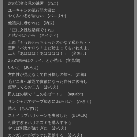
次の記者会見の練習 (ねこ)
ユーキャンの流行語大賞に
やくみつるが居ない (パエリヤ)
他議員に巻かれた (納豆)
「正に女性総活躍ですね」
と呟かれたから (ネイティ)
上西「もう終わっちゃったのかな？私たち・・」
豊田「バカヤロウ！まだ始まってもいねえよ」
二人「あははは！あはははは！」 (名無し)
2人の未来はクライ、とか黙れ (立見鶏)
いいえ (あろえ)
方向性が見えなくて自分探しの旅へ (西郷)
毛ガニ食べ放題で貪欲になった自分に後悔し
痙攣してるお二方 (あろえ)
田んぼの横で「このあぜー！」 (aquabit)
サンジャポでデーブ如きにdisられた (かきく)
黙れ (ちんすけ)
スカイラブハリケーンを失敗した (BLACK)
可愛すぎるハリネズミを購入するも
やっぱ刺激が強すぎた (あろえ)
カンガルーがポッケに監禁する (あろえ)