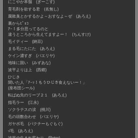
にこやか本舗 (ぎーこす)
育毛剤を欲する君 (名無し)
腐敗臭とかするかよ～おすなよ～ぜ (あろえ)
裏からﾋﾟｮｺ
ｱｰ！多分思ってるのと
違うところから生えてますよー！ (ちんすけ)
毛イティー (納豆)
まる毛にたにた (あろえ)
ケイン濃すぎ (パエリヤ)
地味に固い (みずあな)
波平よりは上 (西郷)
ひじき
聞いた人「ｱｰｯ！もうひじき食えないー！」
(座布団シール)
転ばぬ先のリーブ２１ (あろえ)
指毛ラー (江永)
ソクラテスの涙 (桃川)
毛の頭数合わせ (パエリヤ)
ガヤボ毛 (パクチーもぐもぐ)
√毛 (あろえ)
波平の生まれ変わり (Retro)