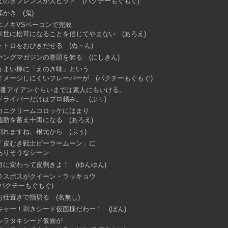
えのきフレンズが大ヒット (パクチーもぐもぐ)
耳かき (鬼)
エノキVSベーコンで完敗
来世に松茸になることを信じてやまない (あろえ)
トトロをおびきだせる (ぬ～ん)
ヤングマガジンの巻頭を飾る (にしきん)
うまい棒に「えのき味」という
イメージしにくいフレーバーが (パクチーもぐもぐ)
6番アイアンぐらいまでは素人にもいける。
ドライバーだけはプロ頼み。 (ぷぅ)
カニクリームコロッケにはまり
脂肪を蓄え十両になる (あろえ)
割れますね、根元から (ぷぅ)
「皮むき戦士ピーラームーン」に
ありそうなシーン
月に変わって皮剥きよ！ (ゆんゆん)
ラスボスがクイーン・ラッキョウ
(パクチーもぐもぐ)
お仕置きで指切る (名無し)
キャー！剥きシード仮面様だわー！ (ぽん)
シラタキシード仮面が