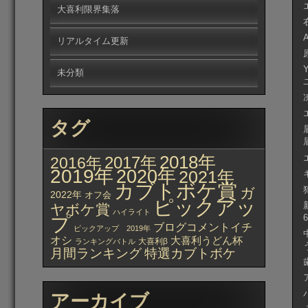
大喜利限界集落
リアルタイム更新
未分類
タグ
2018年
2017年
2016年
2019年
2020年
2021年
カブトボケ賞
ガ
2022年
オフ会
ピックアッ
ヤボケ賞
ハイライト
プ
ブログコメントイチ
ピックアップ 2019年
オシ
大喜利うどん杯
大喜利β
ランキングバトル
月間ランキング
特選カブトボケ
アーカイブ