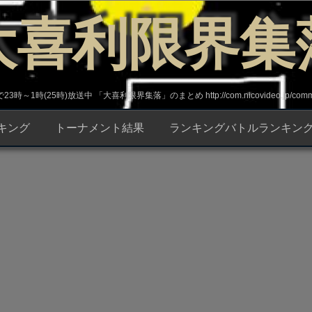
大喜利限界集
～1時(25時)放送中 「大喜利限界集落」のまとめ http://com.nicovideo.jp/commun
キング
トーナメント結果
ランキングバトルランキン