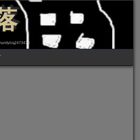
落
ity/co2473470
グ