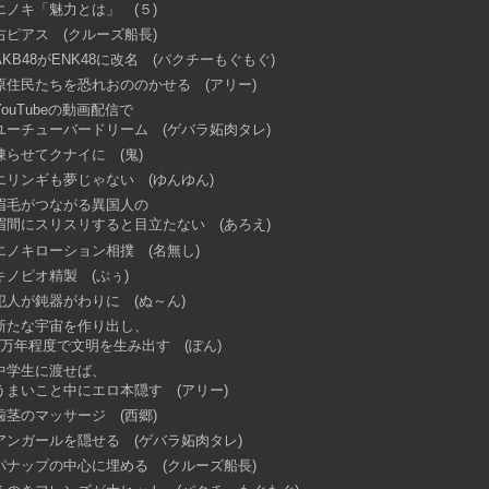
エノキ「魅力とは」 (５)
右ピアス (クルーズ船長)
AKB48がENK48に改名 (パクチーもぐもぐ)
原住民たちを恐れおののかせる (アリー)
YouTubeの動画配信で
ユーチューバードリーム (ゲバラ妬肉タレ)
凍らせてクナイに (鬼)
エリンギも夢じゃない (ゆんゆん)
眉毛がつながる異国人の
眉間にスリスリすると目立たない (あろえ)
エノキローション相撲 (名無し)
キノピオ精製 (ぷぅ)
犯人が鈍器がわりに (ぬ～ん)
新たな宇宙を作り出し、
6万年程度で文明を生み出す (ぽん)
中学生に渡せば、
うまいこと中にエロ本隠す (アリー)
歯茎のマッサージ (西郷)
アンガールを隠せる (ゲバラ妬肉タレ)
パナップの中心に埋める (クルーズ船長)