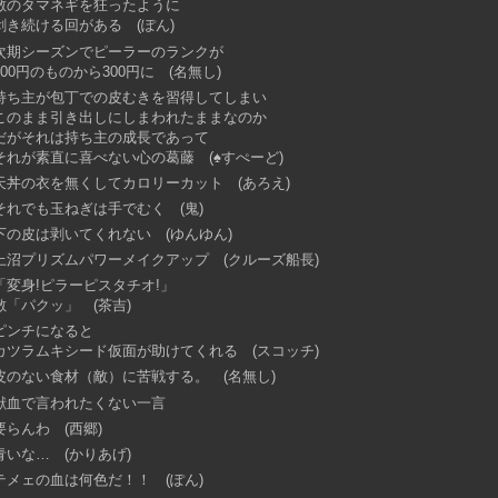
敵のタマネギを狂ったように
剥き続ける回がある (ぽん)
次期シーズンでピーラーのランクが
100円のものから300円に (名無し)
持ち主が包丁での皮むきを習得してしまい
このまま引き出しにしまわれたままなのか
だがそれは持ち主の成長であって
それが素直に喜べない心の葛藤 (♠すぺーど)
天丼の衣を無くしてカロリーカット (あろえ)
それでも玉ねぎは手でむく (鬼)
下の皮は剥いてくれない (ゆんゆん)
上沼プリズムパワーメイクアップ (クルーズ船長)
「変身!ピラーピスタチオ!」
敵「パクッ」 (茶吉)
ピンチになると
カツラムキシード仮面が助けてくれる (スコッチ)
皮のない食材（敵）に苦戦する。 (名無し)
献血で言われたくない一言
要らんわ (西郷)
青いな… (かりあげ)
テメェの血は何色だ！！ (ぽん)