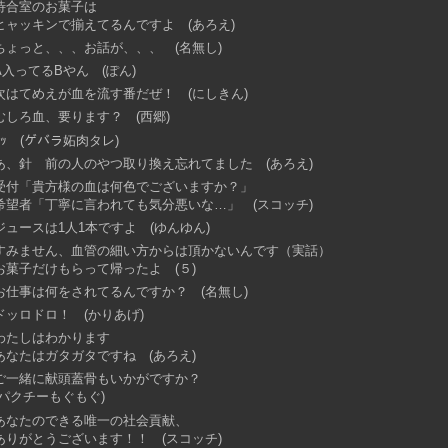
待合室のお菓子は
ヒャッキンで揃えてるんですよ (あろえ)
ちょっと、、、お話が、、、 (名無し)
A入ってるBやん (ぽん)
次はてめえが血を流す番だぜ！ (にしきん)
むしろ血、要ります？ (西郷)
ﾁｯ (ゲバラ妬肉タレ)
あ、針 前の人のやつ取り換え忘れてました (あろえ)
受付「貴方様の血は何色でございますか？」
希望者「丁寧に言われても気分悪いな…」 (スコッチ)
ジュースは1人1本ですよ (ゆんゆん)
すみません、血管の細い方からは頂かないんです（実話）
お菓子だけもらって帰ったよ (５)
お仕事は何をされてるんですか？ (名無し)
ドッロドロ！ (かりあげ)
わたしはわかります
あなたはガタガタですね (あろえ)
ご一緒に献頭蓋骨もいかがですか？
(パクチーもぐもぐ)
あなたのできる唯一の社会貢献、
ありがとうございます！！ (スコッチ)