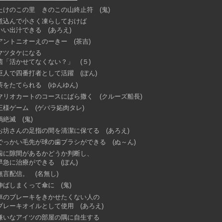
たけのこの里 きのこの山終止符 (鬼)
煮込んで小さく凍らしておけば
いい出汁できる (あろえ)
アントニオーえのーきー (茶吉)
マツタケになる
菌「活かせてなくない？」 (５)
巨人で四番打者として活躍 (ぽん)
茶をたてられる (ゆんゆん)
マリオカートのコースにばら撒く (クルーズ船長)
王様ゲーム (ゲバラ妬肉タレ)
鍋絶滅 (鬼)
お坊さんの足指の間を清潔に保てる (あろえ)
でっかい毛先が球の歯ブラシができる (ぬ～ん)
歯に隙間があるかどうか判断し、
早急に治療ができる (ぽん)
無言配信。 (名無し)
伸ばしまくって傘に (鬼)
車のブレーキをきかせたくない人の
ブレーキオイルとして使用 (あろえ)
嫌いなアイツの部屋の隅に自生する