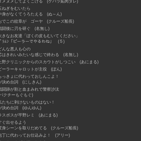
ヌメヌメしてよくこける (ゲバラ妬肉タレ)
玉ねぎをむいたら
中身がなくてうろたえる (ぬ～ん)
おでこの紋章が ゴーヤ (クルーズ船長)
戦闘後に刃を研ぐ (名無し)
大きなお友達「ぼくの皮もむいてください」
ﾋﾟﾗﾑﾝ「ピーラーでやるわね」 (５)
どんな悪人も心の
芯はきれいみたいな感じで終わる (名無し)
上野クリニックからのスカウトがしつこい (あにまる)
ピーラーキャロットが主役 (ぽん)
らっきょに代わっておしんこよ！
が決め台詞 (にしきん)
戦闘跡が割と血まみれで警察沙汰
(パクチーもぐもぐ)
私たちに剥けないものはない！
が決め台詞 (ゆんゆん)
ラスボスが平野レミ (あにまる)
すぐ出せるよう
変身シーンを取りだめてる (クルーズ船長)
包丁に代わってお仕込みよ！ (アリー)