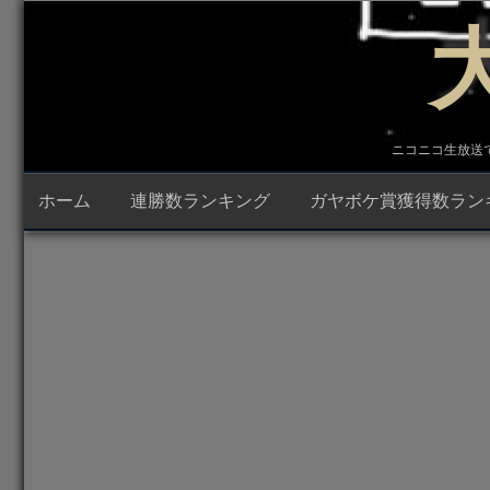
コ
ン
テ
ン
ツ
へ
ス
キ
ニコニコ生放送で23時
ッ
プ
ホーム
連勝数ランキング
ガヤボケ賞獲得数ラン