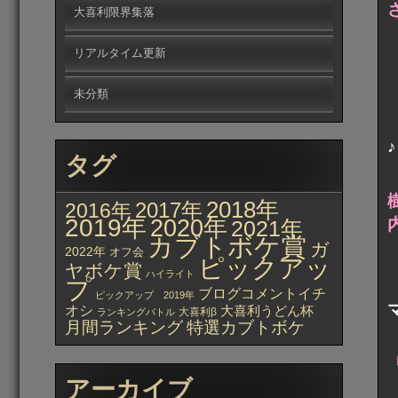
大喜利限界集落
リアルタイム更新
未分類
タグ
2018年
2017年
2016年
2019年
2020年
2021年
カブトボケ賞
ガ
2022年
オフ会
ピックアッ
ヤボケ賞
ハイライト
プ
ブログコメントイチ
ピックアップ 2019年
オシ
大喜利うどん杯
大喜利β
ランキングバトル
月間ランキング
特選カブトボケ
アーカイブ