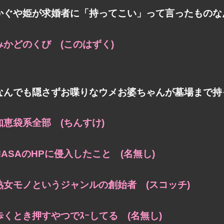
かぐや姫が求婚者に「持ってこい」って言ったものな
みかどのくび (このはずく)
なんでも隠さずお喋りなウメお婆ちゃんが墓場まで持
知恵袋系全部 (ちんすけ)
NASAのHPに侵入したこと (名無し)
熟女モノというジャンルの創始者 (スコッチ)
歩くとき押すやつでｽｰしてる (名無し)