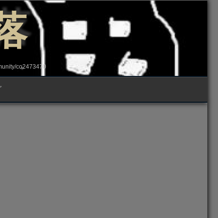
落
ity/co2473470
グ