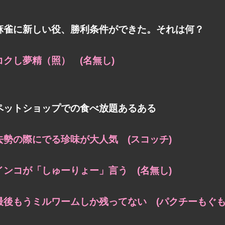
麻雀に新しい役、勝利条件ができた。それは何？
コクし夢精（照） (名無し)
ペットショップでの食べ放題あるある
去勢の際にでる珍味が大人気 (スコッチ)
インコが「しゅーりょー」言う (名無し)
最後もうミルワームしか残ってない
(パクチーもぐも