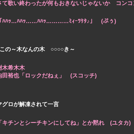
さて歌い終わったが何もおきないじゃないか
コンコ
「ﾊﾊｯ…ﾊﾊｯ……ﾊﾊｯ…………ﾐｨｰﾂｹﾀ♪」 (ぷぅ)
♪この～木なんの木 ○○○○き～
樹木希木木
内田裕也「ロックだねぇ」 (スコッチ)
マグロが解凍されて一言
「キチンとシーチキンにしてね」とか黙れ (ユタカ)