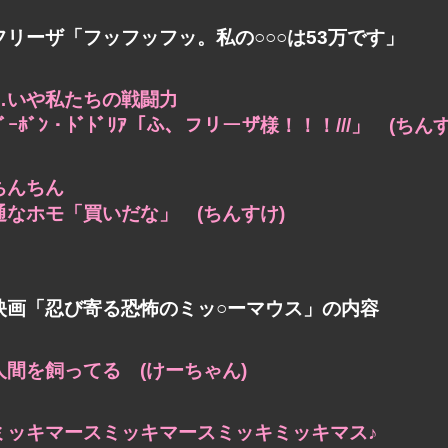
フリーザ「フッフッフッ。私の○○○は53万です」
…いや私たちの戦闘力
ｻﾞｰﾎﾞﾝ・ﾄﾞﾄﾞﾘｱ「ふ、フリーザ様！！！///」 (ちん
ちんちん
通なホモ「買いだな」 (ちんすけ)
映画「忍び寄る恐怖のミッ○ーマウス」の内容
人間を飼ってる (けーちゃん)
ミッキマースミッキマースミッキミッキマス♪