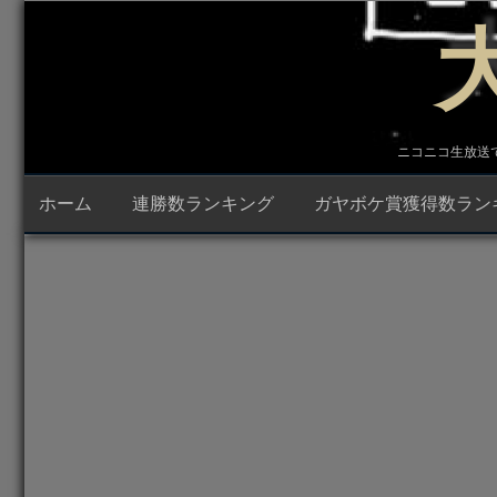
コ
ン
テ
ン
ツ
へ
ス
キ
ニコニコ生放送で23時
ッ
プ
ホーム
連勝数ランキング
ガヤボケ賞獲得数ラン