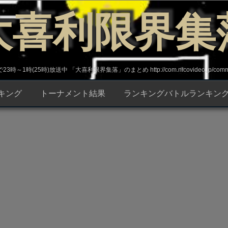
大喜利限界集
～1時(25時)放送中 「大喜利限界集落」のまとめ http://com.nicovideo.jp/commun
キング
トーナメント結果
ランキングバトルランキン