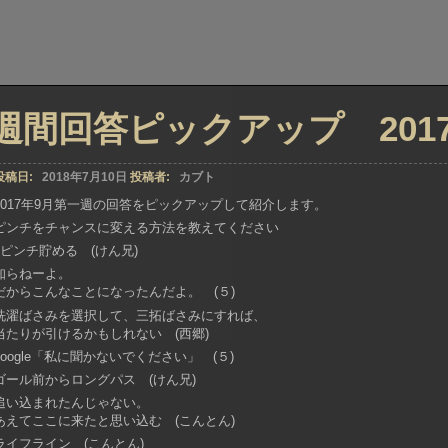
週間回答ピックアップ 2017年
投稿日:
2018年7月10日
投稿者:
カブト
2017年9月第一週の回答をピックアップして紹介します。
ピンチをチャンスに変える方法を教えてください
5ピンチ貯める (けん兄)
知らねーよ。
だからこんなことになったんだよ。 (５)
洗濯ばさみを選択して、三拓ばさみにすれば、
当たりが引けるかもしれない (西郷)
google「私に聞かないでください」 (５)
ゴール前からロングパス (けん兄)
追い込まれたんじゃない。
あえてここに来たと思い込む (こんとん)
ライフライン (こんとん)