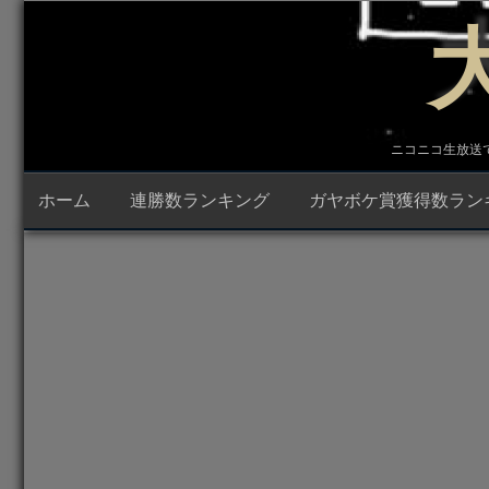
コ
ン
テ
ン
ツ
へ
ス
キ
ニコニコ生放送で23時
ッ
プ
ホーム
連勝数ランキング
ガヤボケ賞獲得数ラン