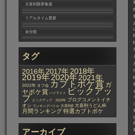
大喜利限界集落
リアルタイム更新
未分類
タグ
2018年
2017年
2016年
2019年
2020年
2021年
カブトボケ賞
ガ
2022年
オフ会
ピックアッ
ヤボケ賞
ハイライト
プ
ブログコメントイチ
ピックアップ 2019年
オシ
大喜利うどん杯
大喜利β
ランキングバトル
月間ランキング
特選カブトボケ
アーカイブ