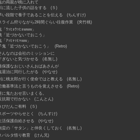
鬼の両親が桃に入れて
川に流した子供の話をする (５)
早い段階で養子であることを伝える (ちんすけ)
スライム狩りながら2時間ぐらい往復作業 (夾竹桃)
鬼「ｳｯﾋｮｳｯﾋｮwww」
桃「近づかないでおこう」
鬼「ｱｯﾋｬｯﾋｬww」
子鬼「近づかないでおこう」 (Retro)
そんなのは会社のミッションに
すぎないと気づかせる (名無し)
過保護なおじいさんおばあさんが
鬼退治に同行したがる (やなせ)
別に桃太郎が行く使命ではと教える (名無し)
労働基準法と言うものを覚えさせる (Retro)
逆に鬼たおせ言いまくる。
反抗期で行かない (こんとん)
きびだんご有料 (５)
スポーツやらせとく (ちんすけ)
生活保護自給させる (やなせ)
南蛮の「サタン」と仲良くしておく (名無し)
スパルタ悟り教育 (けん兄)