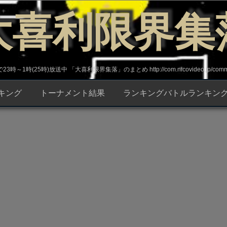
大喜利限界集
～1時(25時)放送中 「大喜利限界集落」のまとめ http://com.nicovideo.jp/commun
キング
トーナメント結果
ランキングバトルランキン