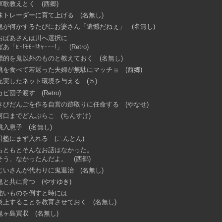
軍歌教えとく (西郷)
株トレーダーに育て上げる (名無し)
鬼が何かするたびにお婆さん「遺憾だねぇ」 (名無し)
おばあさんは川へ選択に
ばあ「ﾋｰ!ﾓﾓｰ!ｷｬｰｰｰ!」 (Retro)
標的を鬼以外のものと教えておく (名無し)
桃を食べて若返った夫婦が無駄にマッチョ (西郷)
充実したネット環境を与える (５)
カビ団子渡す (Retro)
きびだんごを作る自営の跡取りに任命する (やなせ)
河口までどんぶらこ (ちんすけ)
桃入息子 (名無し)
男塾にまず入れる (こんとん)
もともとそんなお話はなかった。
そう、なかったんだよ。 (西郷)
じいさんが代わりに鬼退治 (名無し)
鬼と共に育つ (やすゆき)
強いものを倒すと時には
炎上することを教育させておく (名無し)
鬼ヶ島買収 (名無し)