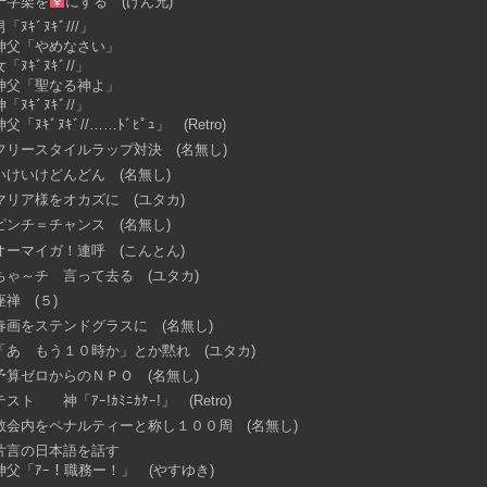
十字架を
にする (けん兄)
男「ﾇｷﾞﾇｷﾞ///」
神父「やめなさい」
女「ﾇｷﾞﾇｷﾞ//」
神父「聖なる神よ」
神「ﾇｷﾞﾇｷﾞ//」
神父「ﾇｷﾞﾇｷﾞ//……ﾄﾞﾋﾟｭ」 (Retro)
フリースタイルラップ対決 (名無し)
いけいけどんどん (名無し)
マリア様をオカズに (ユタカ)
ピンチ＝チャンス (名無し)
オーマイガ！連呼 (こんとん)
ちゃ～チ 言って去る (ユタカ)
座禅 (５)
春画をステンドグラスに (名無し)
「あ もう１０時か」とか黙れ (ユタカ)
予算ゼロからのＮＰＯ (名無し)
テスト 神「ｱｰ!ｶﾐﾆｶｹｰ!」 (Retro)
教会内をペナルティーと称し１００周 (名無し)
片言の日本語を話す
神父「ｱｰ！職務ー！」 (やすゆき)