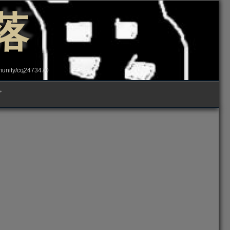
落
ity/co2473470
グ