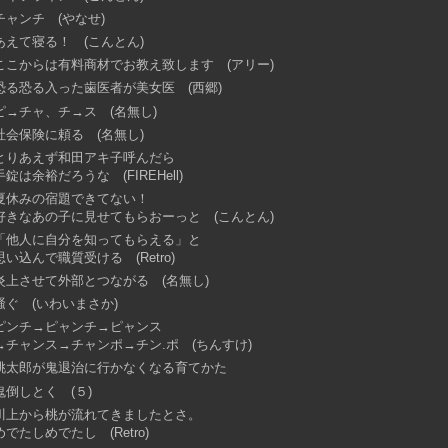
チャンチ (やなせ)
あえて寝る！ (こんとん)
ここからは有料商材でお教え致します (アリー)
恐る恐る入った歯医者が美女医 (西郷)
ピ→チャ、チ→ス (名無し)
社会保険に頼る (名無し)
とりあえず和田アキ子呼んだら
手錠は余裕だろうな (FIREHell)
夏休みの宿題できてない！
好きなあの子に見せてもらおーっと (こんとん)
「他人に自分を知ってもらえる」と
思い込んで職質受ける (Retro)
炎上させて外部とつながる (名無し)
騒ぐ (いわいまさか)
ピンチ→ピャンチ→ピャンス
→チャンス→チャンポ→チン.ポ (ちんすけ)
桃太郎が鬼退治に行かなくなる育てかた
鬼倒しとく (５)
川上から桃が流れてきましたとさ。
めでたしめでたし (Retro)