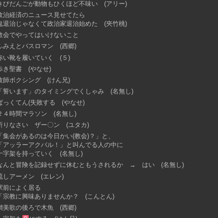
きびだんごが動物もひくほど不味い (アリー)
政治経済のニュース見せてたら
鬼退治じゃなくて政治家退治始めた (夾竹桃)
教会でやってはいけないこと
ふみえとバスロマン (西郷)
赤い靴を履いていく (５)
歩き聖書 (やなせ)
牧師ボクシング (けん兄)
「誓います」のタイミングでくしゃみ (名無し)
ばっくてん(失敗する (やなせ)
２４時間マラソン (名無し)
祈りなさい ザー〇ン (ユタカ)
「集会があるのは今日かい(教会)？」と、
「アッラーアクバル！」と叫んでる人の中に
十字架を持っていく (名無し)
なんと冒険を記録せずに休むともうされるか → はい (名無し)
流しアーメン (エレン)
駅前によく居る
「宗教に興味ありませんか？ (こんとん)
讃美歌の後ろで木魚 (西郷)