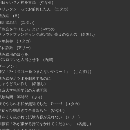
明日かい？と神を冒涜 (やなせ)
キリシタン ってお前何したん (ユタカ)
踏み絵 (５)
細川踏み絵 (ユタカ)
「教会を作りたい」というやつの
クラウドファンディング設定額が高えのなんの (名無し)
木魚持参 (ユタカ)
仏仏詐欺 (アリー)
踏み絵用のほうを、
バスロマンと入浴させる (西郷)
ザー.メン！
神父「ｱｰ！それ一番つまんないやつー！」 (ちんすけ)
踏み絵が足ツボを刺激するのに
ちょうど良い作り (名無し)
東京大学拷問学部の入試問題
試験時間：96時間 (ぷぅ)
鞭でやられる私が無知でした ｱｰｰｰｰ! (ユタカ)
生徒がひ弱過ぎて全員落ちた (やなせ)
目をくり抜かれて試験内容が見れない (アリー)
面接官「私が嫌がる拷問をかけてください」 (名無し)