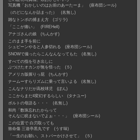
写真機「おかしいのはお前のあーたーま」 (座布団シール)
（のどになんか詰まった） (名無し)
雑なトンボの捕まえ方 (ゴリラ)
「ここが痛い」 (FIREHell)
アナゴさんの娘 (ちんかす)
このまま手を前に
シュピーンやると人参切れる (座布団シール)
SNOWで撮ったらこんなんなってもた (名無し)
すべての指を引き出しに
ぶつけたオカンが無を悟った (５)
アメリカ版握りっ屁 (ちんかす)
ナームーすらリズムに乗って言いよる (名無し)
こんなナリだが高校球児 (ぽん)
ここからまだ4変幻するらしい (タナユー)
ボルトの母語る・・・ (名無し)
和尚「数珠忘れたからって
そんなに睨まないでよぉ・・・」 (座布団シール)
この位置で 白刃取っても
致命傷 三遊亭黒丸です (うす味)
「一生のお願い。ストパーかけさせて」 (５)