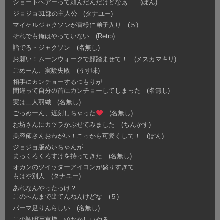
ショートヘアーって頼んだんだけどなぁ… (ぽん)
ジョジョ31部の主人公 (タナユー)
マイケルジャクソンが雷様に弟子入り (５)
それでも俺はやっていない (Retro)
詣でる・ジャクソン (名無し)
お願い！ムーンウォークで顔踏ませて！ (メスカマキリ)
ごめーん、実験失敗 (うす味)
相手にカンチョーするつもりが
間違って自分の首にカンチョーしてしまった (名無し)
実は二人羽織 (名無し)
ごっめーん、遅刻しちゃった
(名無し)
お坊さんにカツラかぶせてみました (ちんかす)
美容師さんおねがい！こっから可愛くして！ (ぽん)
ジョジョ版めいちゃんが
まっくろくろすけを持ってきた (名無し)
オカンのツイッターアイコンが盛りすぎて
もはや別人 (タナユー)
あれなんやったっけ？
このへんまで出てんねんけどな (５)
パーマ足りんらしい (名無し)
この証明写真機、頭おかしいやろ