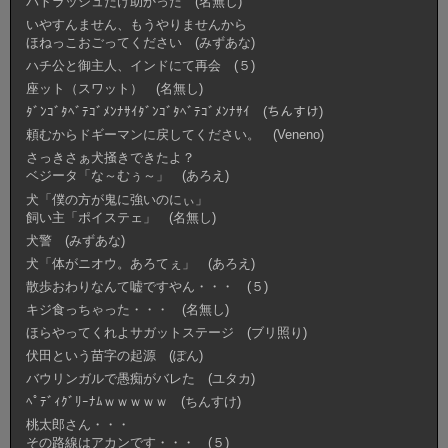
パトラッシュだけ助かった (名無し)
いやすんません、もうやりませんから
ほねっこおごってください (みずあな)
ハチ公と御主人、インドにて再会 (５)
座ット（スワット） (名無し)
ﾀﾞﾝｺﾞﾀﾍﾞﾃｺﾞﾒﾝﾅｻｲﾀﾞﾝｺﾞﾀﾍﾞﾃｺﾞﾒﾝﾅｻｲ (ちんすけ)
頼むからドギーマンに戻してください。 (Veneno)
さっきさぁ犬掻きできたよ？
ベジータ「な～むぅ～」 (あろえ)
犬「僕の方が鬼に強いのにぃ」
飼い主「ポイステェ」 (名無し)
犬警 (みずあな)
犬「体がニオウ。あろてぇ」 (あろえ)
散歩おわりなんて嘘ですやん・・・ (５)
キジ食っちゃった・・・ (名無し)
ほらやってくれよサガットステージ (ブリ照り)
伏田という苗字の起源 (ぽん)
バウリンガルで愚痴がバレた (ユタカ)
ﾍﾟﾃﾞｨｸﾞﾘｰﾅﾑｗｗｗｗｗ (ちんすけ)
桃太郎さん・・・
その路線はアカンです・・・ (５)