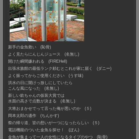
新手の金魚救い (恥骨)
よく見たらにんじんジュース (名無し)
開けた瞬間嫌われる (FIREHell)
出張水族館の最低ランク頼むとこれが家に届く (ダニー)
よく振ってからご使用ください (うす味)
洪水の日に開けっ放しにしていたら
こんな風になった (名無し)
新しい欽ちゃんの仮装大賞では
水面の高さで点数が決まる (名無し)
大将おまかせでって言った俺が悪いのか (５)
岡本太郎の遺作 (ちんかす)
祭の帰り道、皆の想いが一つになったらしい (５)
電話機能のついた金魚を探せ！ (ぽん)
金魚が集まって一人の女性になるタイプのやつ (恥骨)