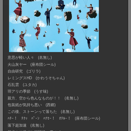
意思が軽い人々 (名無し)
火山灰ヤー (座布団シール)
自由研究 (ゴリラ)
レミングスHD (かわうそちゃん)
石乱雲 (ユタカ)
羽アリの季節 (うす味)
親方、空から色んなものが！！ (名無し)
包装紙が気持ち悪い (西郷)
この後、ストーンって落ちた (名無し)
ﾊﾁｰ！ ﾁｸｯ ﾊﾟｰﾝ ﾊﾅｾｰ！ ｵﾁﾙｰ！ (座布団シール)
落下超加速 (名無し)