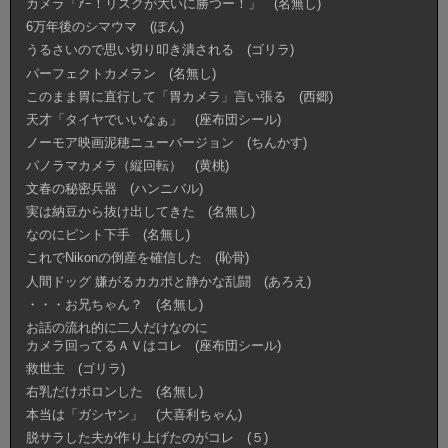
カメラ「ｱｰ！リスクが大いに勝つー！」 (名無し)
6万年後のシマウマ (ぽん)
うるさいので思い切り叩き潰される (ゴリラ)
パーフェクトカメラン (名無し)
このまま胃に直行して「胃カメラ」言い張る (西郷)
天才「タイヤでいいなぁ」 (座布団シール)
ノーモア映画泥穂ニューバージョン (ちんかす)
パノラマカメラ（縦回転） (黄桃)
文春の秘密兵器 (ハンニバル)
実は納豆から抜け出してきた (名無し)
なのにピント下手 (名無し)
これでNikonの倒産を確信した (恥骨)
人間ドッグ 嫌がるカカポと静かな乱闘 (あろえ)
・・・お兄ちゃん？ (名無し)
お話の流れ的に二人だけなのに
カメラ回ってるＡＶはコレ (座布団シール)
救世主 (ゴリラ)
右乳だけボロンした (名無し)
本当は「ガシヤン」 (大喜利ちゃん)
脱サラした夫が作り上げたのがコレ (５)