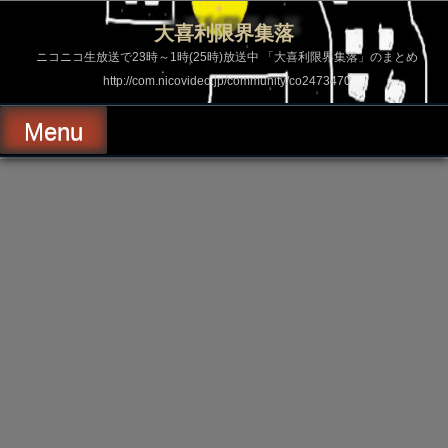
コ
ン
大喜利限界集落
テ
ン
ニコニコ生放送で23時～1時(25時)放送中 「大喜利限界集落」のまとめ
ツ
http://com.nicovideo.jp/community/co2473470
へ
ス
キ
Menu
ッ
プ