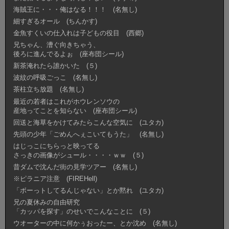
海賊王に・・・俺はなる！！！ (名無し)
細すぎるオール (ちんかす)
金魚すくいの仕入れは子どもの役目 (西郷)
兄ちゃん、漕ぐ向きちゃう、
後ろに進んでるよぉ (座布団シール)
新茶淹れたら誰かいた (５)
波紋の呼吸ごっこ (名無し)
茶柱立ち放題 (名無し)
最近の若者はこれがホウレンソウの
産地ってことを知らない (座布団シール)
回送と海草をかけてみたらこんな空気に (ユタカ)
先頭の少年「ごめんへぇこいてもうた」 (名無し)
はじっこにちらっと映ってる
さっきの画像がシュール・・・・ｗｗ (５)
昔ダムで沈んだ街の見学ツアー (名無し)
※ピラニア注意 (FIREHell)
「ボーっトしてるんじゃない」とか黙れ (ユタカ)
兄の夏休みの自由研究
「カッパを探す」のせいでこんなことに (５)
ウオーターの中に何かぅおったー、とか沈め (名無し)