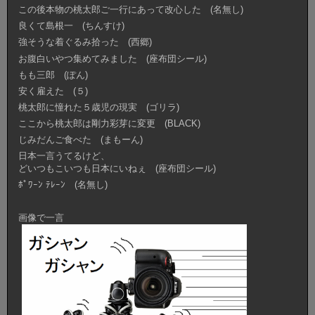
この後本物の桃太郎ご一行にあって改心した (名無し)
良くて島根一 (ちんすけ)
強そうな着ぐるみ拾った (西郷)
お腹白いやつ集めてみました (座布団シール)
もも三郎 (ぽん)
安く雇えた (５)
桃太郎に憧れた５歳児の現実 (ゴリラ)
ここから桃太郎は剛力彩芽に変更 (BLACK)
じみだんご食べた (まもーん)
日本一言うてるけど、
どいつもこいつも日本にいねぇ (座布団シール)
ﾎﾟﾜｰﾝ ﾃﾚｰﾝ (名無し)
画像で一言