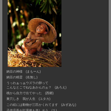
納豆の神様 (まもーん)
納豆の精霊 (名無し)
うっわぁっぁウズラの卵って
こんなとこでねなあかんのぉ？ (あろえ)
桃から自力で出てやった (西郷)
巣穴しき 我が人生 (ユタカ)
この絵には動物が三匹かくれてます (みずあな)
子供店長が引退後も楽しそう (５)