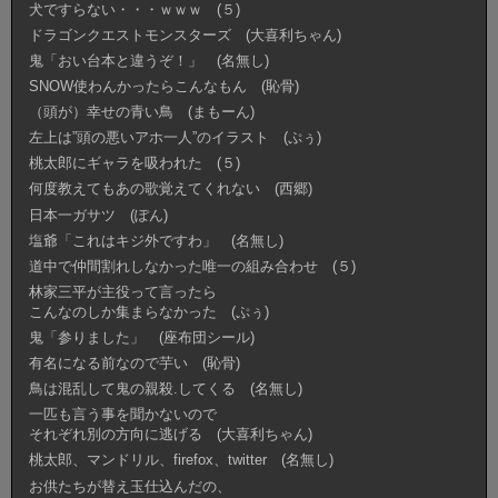
犬ですらない・・・ｗｗｗ (５)
ドラゴンクエストモンスターズ (大喜利ちゃん)
鬼「おい台本と違うぞ！」 (名無し)
SNOW使わんかったらこんなもん (恥骨)
（頭が）幸せの青い鳥 (まもーん)
左上は”頭の悪いアホ一人”のイラスト (ぷぅ)
桃太郎にギャラを吸われた (５)
何度教えてもあの歌覚えてくれない (西郷)
日本一ガサツ (ぽん)
塩爺「これはキジ外ですわ」 (名無し)
道中で仲間割れしなかった唯一の組み合わせ (５)
林家三平が主役って言ったら
こんなのしか集まらなかった (ぷぅ)
鬼「参りました」 (座布団シール)
有名になる前なので芋い (恥骨)
鳥は混乱して鬼の親殺.してくる (名無し)
一匹も言う事を聞かないので
それぞれ別の方向に逃げる (大喜利ちゃん)
桃太郎、マンドリル、firefox、twitter (名無し)
お供たちが替え玉仕込んだの、