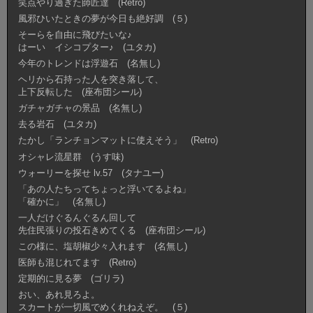
笑点やり過ぎた師匠達 (Retro)
風邪ひいたときの夢が今日も絶好調 (５)
そーらを自由に飛びたいな♪
はーい イシコプター♪ (ユタカ)
今年のトレンドは浮遊石 (名無し)
ヘリから石持った人を突き落して、
上下反転した (座布団シール)
ガチャガチャの景品 (名無し)
去る岩石 (ユタカ)
たかし「ランチョンマットに使えそう」 (Retro)
オシャレ流星群 (うす味)
ウォーリーを探せ lv.57 (タナユー)
「あの人たちってちょっと浮いてるよね」
「確かに」 (名無し)
一人だけぐるんぐるん回して
先住民張りの投石きめてくる (座布団シール)
この様に、塩胡椒少々入れます (名無し)
医師も混じれてます (Retro)
定期的に見る夢 (ゴリラ)
おい、あれ見ろよ。
スカートが一切風でめくれねえぞ。 (５)