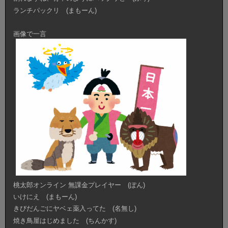
ランチパックリ (まもーん)
画像で一言
桃太郎オンライン 無課金プレイヤー (ぽん)
いけにえ (まもーん)
きびだんごにヤベェ薬入ってた (名無し)
焼き鳥屋はじめました (ちんかす)