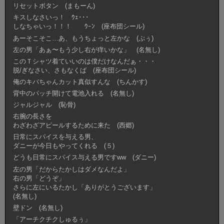
リセットボタン (まもーん)
キスしなさいっ！ ｳｪ･･･
しなちゃいっ！！！ ｳｰﾝ (座布団シール)
あーそこそこ…あ、もうちょっと左かな (ぷぅ)
左の男「あぁ〜もう少し右が痒いかな」 (名無し)
このＴシャツ着ていいのは僕だけなんだぁ・・・
脱/ぎなさい、さもなくば (座布団シール)
俺のキバちゃんカット真似すんな (ちんかす)
背中のパッチ開けて電池入れる (名無し)
ジャルジャル (恥骨)
右腕の長さを
わざわざアピールするために来た (西郷)
日常にスパイスを与える男、
ダニーが今日もやってくれる (５)
どうも日常にスパイス与える男ですww (ダニー)
左の男「だからたかしはダメなんだよ」
右の男「どうぞ」
さらに左にいるたかし「ありがとうございます」
(名無し)
壁ドン (名無し)
「アーチクチクしゅるぅ」