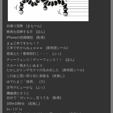
自撮り泥棒 (まもーん)
映画を泥棒する方 (ぽん)
iPhoneの初期構想 (恥骨)
まぁ三本ですから！？
三本ですからねぇｗｗｗ (座布団シール)
寝違えた！整骨院行こ・・・ (ぷぅ)
ディーフェンス！ディーフェンス！！ (ぽん)
スカート覗きたいあまり、
たかしがトンデモナイの生み出した (座布団シール)
このあと思い切り右に首振る (名無し)
ゆでたまご「採用」 (５)
次号デビューかな (ぷぅ)
機械感だそうと
自分で「ガシャン」言うてる (恥骨)
100m10秒台 (名無し)
ｷｬｰ！ｸﾞｼｬ