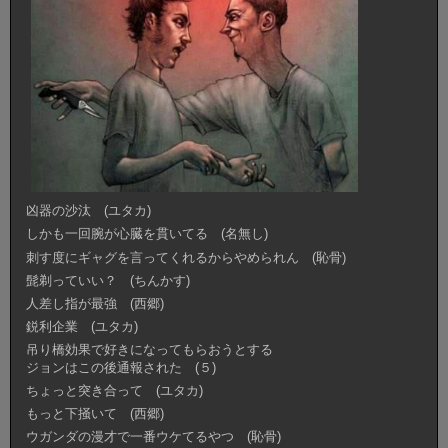
凶器の沙汰 (ユタカ)
しかも一回腕が心臓を貫いてる (名無し)
刺す度にギャグを言ってくれるからやめられん (恥骨)
髭剃っていい？ (ちんかす)
人差し指が最強 (西郷)
鋭利企業 (ユタカ)
吊り橋効果で好きになってもらおうとする
ジョンはこの後通報された (５)
ちょっと突き合って (ユタカ)
もっと下掻いて (西郷)
ウガンダの漫才で一番ウケてるやつ (恥骨)