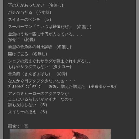
下の方があったかい (名無し)
バチが当たる (うす味)
スイミーのベンチ (５)
スーパーマン「こいつは難儀だぜ」 (名無し)
金魚のうち一匹に十円が入っている。。。
探せ！ (恥骨)
新型の金魚鉢の耐圧試験 (名無し)
開けて去る (名無し)
シェフの気まぐれサラダが気まぐれすぎるし、
もはやサラダでもない (タナユー)
金魚罰（きんぎょばち） (恥骨)
なんか今日プクプク少ないなぁ・・・
ﾌﾟﾙﾙﾙﾙﾌﾟｸﾌﾟｸﾌﾟｸ おお、増えた増えた (座布団シール)
アメコミヒーローのアクアマンが
ここにいるらしいがマイナーなので
誰も反応しない (５)
スイミーの控え (５)
画像で一言