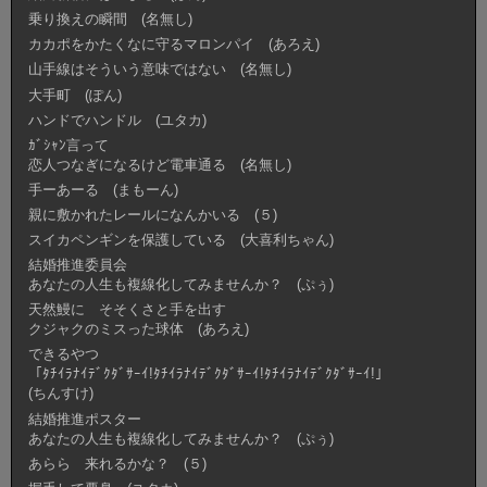
乗り換えの瞬間 (名無し)
カカポをかたくなに守るマロンパイ (あろえ)
山手線はそういう意味ではない (名無し)
大手町 (ぽん)
ハンドでハンドル (ユタカ)
ｶﾞｼｬﾝ言って
恋人つなぎになるけど電車通る (名無し)
手ーあーる (まもーん)
親に敷かれたレールになんかいる (５)
スイカペンギンを保護している (大喜利ちゃん)
結婚推進委員会
あなたの人生も複線化してみませんか？ (ぷぅ)
天然鰻に そそくさと手を出す
クジャクのミスった球体 (あろえ)
できるやつ
「ﾀﾁｲﾗﾅｲﾃﾞｸﾀﾞｻｰｲ!ﾀﾁｲﾗﾅｲﾃﾞｸﾀﾞｻｰｲ!ﾀﾁｲﾗﾅｲﾃﾞｸﾀﾞｻｰｲ!」
(ちんすけ)
結婚推進ポスター
あなたの人生も複線化してみませんか？ (ぷぅ)
あらら 来れるかな？ (５)