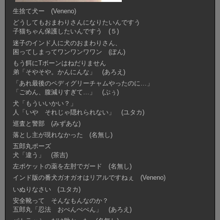
生捨て犬ー (Veneno)
どうしてもおまわりさんになりたいんですう
子猫ちゃん保護したいんですう (５)
迷子のインド人に犬のおまわりさん、
困ってしまってワンワンワワン (ぽん)
もう餌にTボーンはねだりません
弟「そやそや。かんにんな」 (あろえ)
「あれ最後のペディグリーチャムやったのに…」
「ごめん、腹減りすぎて…」 (ぷぅ)
犬「もういいかい？」
人「いや それじゃ隠れられない」 (ユタカ)
巡査と警部 (みずあな)
落とし主が現れなかった (名無し)
五郎丸ポーズ
犬「違う」 (茶吉)
左ポケットの薬を左肘でガード (名無し)
インド版の番犬ガオガオはリアルですねぇ (Veneno)
いぬりなさい (ユタカ)
安全靴って そんなもんなのか？
五郎丸「忍法 おぺんぺぺん」 (あろえ)