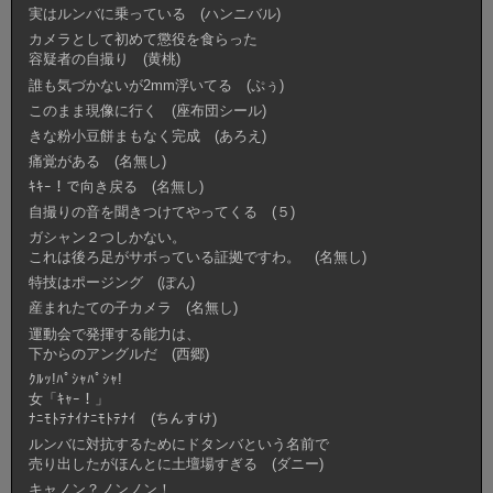
実はルンバに乗っている (ハンニバル)
カメラとして初めて懲役を食らった
容疑者の自撮り (黄桃)
誰も気づかないが2mm浮いてる (ぷぅ)
このまま現像に行く (座布団シール)
きな粉小豆餅まもなく完成 (あろえ)
痛覚がある (名無し)
ｷｷｰ！で向き戻る (名無し)
自撮りの音を聞きつけてやってくる (５)
ガシャン２つしかない。
これは後ろ足がサボっている証拠ですわ。 (名無し)
特技はポージング (ぽん)
産まれたての子カメラ (名無し)
運動会で発揮する能力は、
下からのアングルだ (西郷)
ｸﾙｯ!ﾊﾟｼｬﾊﾟｼｬ!
女「ｷｬｰ！」
ﾅﾆﾓﾄﾃﾅｲﾅﾆﾓﾄﾃﾅｲ (ちんすけ)
ルンバに対抗するためにドタンバという名前で
売り出したがほんとに土壇場すぎる (ダニー)
キャノン？ノンノン！