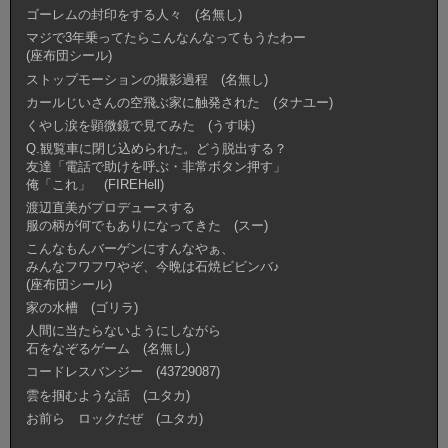
ゴーレムの封印をする人々 (名無し)
マジで3年乗ってたらこんなんなってもうたわー
(座布団シール)
ストップモーションの撮影過程 (名無し)
カールじいさんの空飛ぶ家に触発された (タナユー)
くやし涙を顕微鏡で見てみた (うす味)
Q.観覧車に閉じ込められた。どう脱出する？
友達「電話で助けを呼ぶ・非常ボタン押す」
俺「これ」 (FIREHell)
渡辺直美がプロデュースする
服の柄が何でもありになってきた (スー)
こんなもんバーゲンにすんなやぁ、
みんなフワフワやぞ、今晩は石焼ビビンバ♪
(座布団シール)
家の水槽 (ゴリラ)
人間に当たらないようにしながら
石をなぞるゲーム (名無し)
コードレスバンジー (43729087)
雲を掴むような話 (ユタカ)
お前ら ロックだぜ (ユタカ)