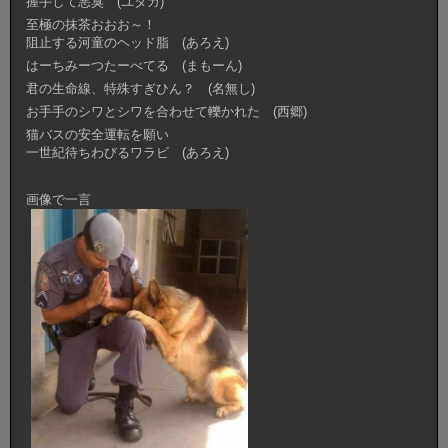
握手して悪臭 (ユタカ)
至極の抹茶おおお～！
阻止する河童のヘッド脂 (あろえ)
はーちみーつたーべてる (まもーん)
君の生命線、特殊すぎひん？ (名無し)
お手手のシワとシワを合わせて轢かれた (西郷)
猫バスの安全運転を願い
一世紀待ちわびるワラビ (あろえ)
画像で一言