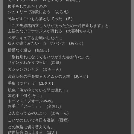
握手をしてみたものの
ジュエリーで詐欺にあう (あろえ)
兄妹がすごいもん落としてった (５)
「この先線路内立ち入りがあったため一時停止します」と
主語のないアナウンスが流れる (大喜利ちゃん)
ペディキュアをお願いしたのに
なんか違うみたい in サバンナ (あろえ)
躊躇なく通る (名無し)
「別れ別れになってもいつかまた会おうね」の
サインがわかりづらい (西郷)
ガシャンガシャン (まもーん)
余命５分の手を握るカメムシの大群 (あろえ)
手集（つど）う (ユタカ)
肌色「俺が抑えている間に渡れ！」
灰色手「何く.そ！」
トーマス「プオーンwww」
両手「「アー！」」 (名無し)
２人立ってるやんこわ (まもーん)
こいつのせいで今日も遅刻 (西郷)
どの線路に切り替えても、
結局新宿には止まる (ぽん)