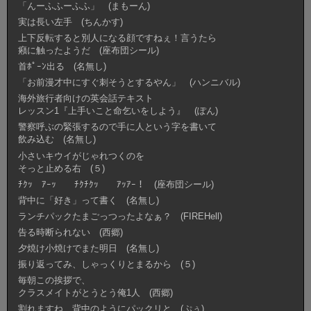
「んーふふーふふ」 (まもーん)
実は長い左手 (ちんかす)
上下反転すると別人になる顔ですねぇ！言うたら
癪に触ったようだ (座布団シール)
首ﾎﾟｰﾝ出る (名無し)
「お前漫才中にすぐ刺そうとするやん」 (ハンニバル)
海外旅行者向けの英会話テキスト
レッスン1『上手いこと命乞いをしよう』 (ぽん)
警察呼ぶの緊張するので手に人という字を書いて
飲み込む (名無し)
小さいキウイがじゃれつくのを
そっと止める右 (５)
ﾁｸｯ ｱｰｯ ﾁｸﾁｸｯ ｱｯｱｰ！ (座布団シール)
背中に「好き」って書く (名無し)
ランチパックたまごっつったよなぁ？ (FIREHell)
告る時断られない (西郷)
夕焼け小焼けでまた明日 (名無し)
振り返ってみ、しゃっくりとまるから (５)
毎朝この挨拶で、
クラスメイトがとうとう俺1人 (西郷)
割れますね、背中のようにパックリと (ぷぅ)