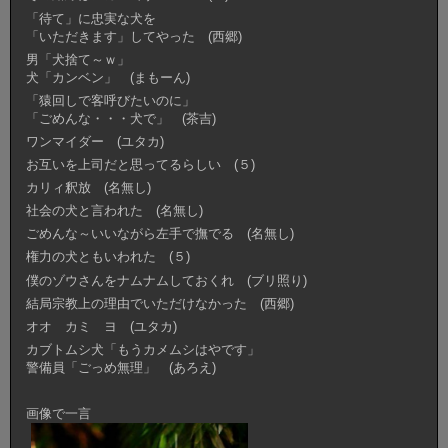
「待て」に忠実な犬を
「いただきます」してやった (西郷)
男「犬捨て～ｗ」
犬「カンベン」 (まもーん)
「猿回しで客呼びたいのに」
「ごめんな・・・犬で」 (茶吉)
ワンマイダー (ユタカ)
お互いを上司だと思ってるらしい (５)
カリィ釈放 (名無し)
社会の犬と言われた (名無し)
ごめんな～いいながら左手で撫でる (名無し)
権力の犬ともいわれた (５)
僕のゾウさんをナムナムしておくれ (ブリ照り)
結局宗教上の理由でいただけなかった (西郷)
オオ カミ ヨ (ユタカ)
カブトムシ犬「もうカメムシはやです」
警備員「ごっめ無理」 (あろえ)
画像で一言