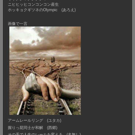
ニヒヒッヒコンコンコン産生
ホッキョクギツネのOlympic (あろえ)
画像で一言
アームレールリング (ユタカ)
握りっ屁同士が和解 (西郷)
その手で人生のレールを変えろ (名無し)