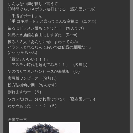
なんもない湖が怪しい言うて
10時間ぐらいＡボタン連打してる (座布団シール)
「手漕ぎボート」を
「手.コキボート」と言ってこんな空気に (ユタカ)
後ろにドッスン落ちてきてｱｰ！ (ちんすけ)
沖縄の水族館を自由にしすぎた (Retro)
後ろの３人「あんなに端にすわってんのに
バランスとれるなんてあいつは伝説の船頭だ！」
(かわうそちゃん)
「親父ぃいいい！！！」
「アステカ時代を超えてみろ！！」 (名無し)
父の借りてきたワンピースが海賊版 (５)
実写版ワンピース (名無し)
松方弘樹幼少期 (ちんかす)
割れますねー (５)
ワカメだけに、分かれ目ですねぇ (座布団シール)
わかめあった・・・？ (５)
画像で一言