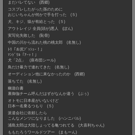
まだバレてない (西郷)
コスプレしたがった孫のために
おじいちゃんが何かで手を打った (５)
犬、キジ、猿が有給とった (５)
アウトレイジ 全員(頭が)悪人 (ぽん)
実写化失敗した (恥骨)
中国の川から流れた桃の桃太郎 (名無し)
ﾄﾘ「お尻ﾌﾞｯｼｭｰ！」
ﾏﾝﾄﾞﾘﾙ「ｱｰｯ！」
犬「2点」 (座布団シール)
鳥だけ暴力で連れてきた (名無し)
オーディション他に来なかったのか (西郷)
落ちてた (名無し)
幽遊白書
裏御伽チーム呼んだはずがなんか違う (ぷぅ)
オトモに日本産がいないけど
日本一名乗るつもり (５)
派遣会社に依頼したら
こんなメンツになりました (ハンニバル)
浦島太郎は大陸しょってる亀つれてる (大喜利ちゃん)
ももたろうワールドツアー (まもーん)