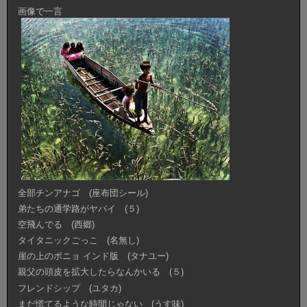
画像で一言
全部チンアナゴ (座布団シール)
弟たちの通学路がヤバイ (５)
空飛んでる (西郷)
タイタニックごっこ (名無し)
崖の上のポニョ インド版 (タナユー)
親父の頭皮を拡大したらなんかいる (５)
フレンドシップ (ユタカ)
まだ慌てるような時間じゃない (うす味)