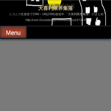
コ
ン
大喜利限界集落
テ
ン
ニコニコ生放送で23時～1時(25時)放送中 「大喜利限界集落」のまとめ
ツ
http://com.nicovideo.jp/community/co2473470
へ
ス
キ
Menu
ッ
プ