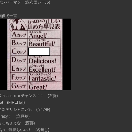
ボンバーマン (座布団シール)
画像で一言
Ｃｈａｎｃｅチャンス！！ (右折)
at (FIREHell)
全部デリシャスだわ (ケツ夫)
Crazy！ (立見鶏)
ちっちぇえな (西郷)
Cyo 気持ちいい！ (名無し)