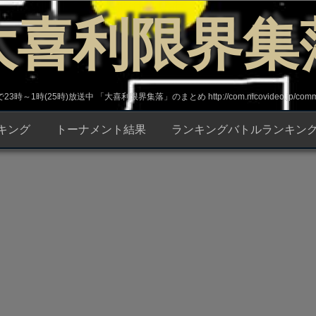
大喜利限界集
～1時(25時)放送中 「大喜利限界集落」のまとめ http://com.nicovideo.jp/commun
キング
トーナメント結果
ランキングバトルランキン