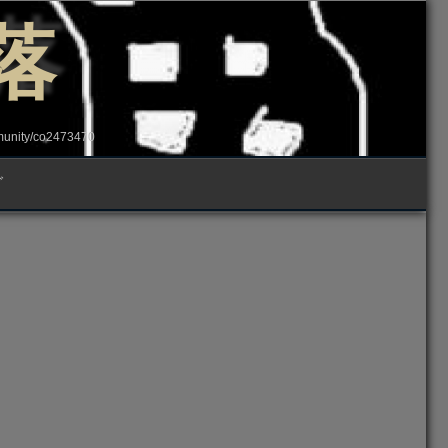
落
ity/co2473470
グ