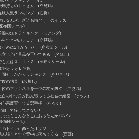
痛い人ランキング一位は
腰痛持ちのトメさん (立見鶏)
経験人数ランキング (右折)
主役なんざ、所詮名前だけ、のイラスト
(座布団シール)
前髪の短さランキング (ミアンダ)
いらすとやのフェチ (立見鶏)
登るのに2年かかった (座布団シール)
お立ち台に景品が置いてある (名無し)
でも足は３・１・２ (座布団シール)
2016オレオレ詐欺
年間引っかかりランキング (ありあり)
忖度の結果 (名無し)
二位のファンネルを一位の杖が防ぐ (立見鶏)
土台の中で男が踏ん張ってる社会の縮図 (ケツ夫)
内心悪魔育ててる選手権 (あるく)
徘徊して帰ってこないと
思ったらこんなとこにおったんかバ/バァ
(座布団シール)
このトイレに飾ったオブジェ、
踏ん張るとすぐ背中に落ちてくる (西郷)