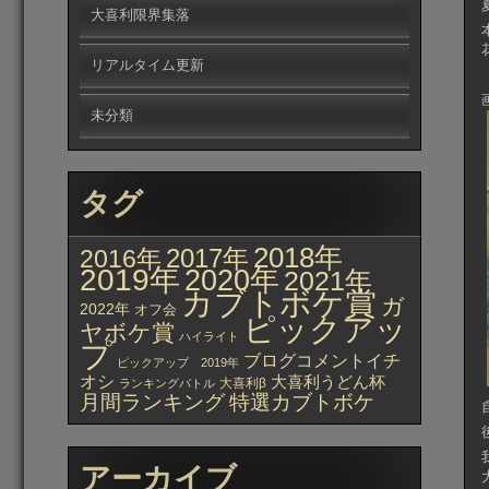
大喜利限界集落
リアルタイム更新
未分類
タグ
2018年
2017年
2016年
2019年
2020年
2021年
カブトボケ賞
ガ
2022年
オフ会
ピックアッ
ヤボケ賞
ハイライト
プ
ブログコメントイチ
ピックアップ 2019年
オシ
大喜利うどん杯
大喜利β
ランキングバトル
月間ランキング
特選カブトボケ
アーカイブ