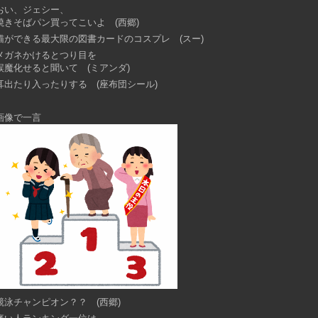
おい、ジェシー、
焼きそばパン買ってこいよ (西郷)
猫ができる最大限の図書カードのコスプレ (スー)
メガネかけるとつり目を
誤魔化せると聞いて (ミアンダ)
耳出たり入ったりする (座布団シール)
画像で一言
競泳チャンピオン？？ (西郷)