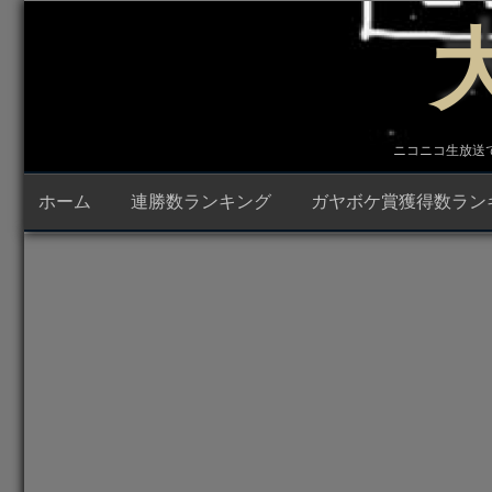
コ
ン
テ
ン
ツ
へ
ス
キ
ニコニコ生放送で23時
ッ
プ
ホーム
連勝数ランキング
ガヤボケ賞獲得数ラン