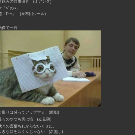
夏休みの自由研究 (ミアンダ)
本「ﾊﾞｸﾝｯ」
花「ｱｰｯ」 (座布団シール)
画像で一言
自撮りは盛ってアップする (西郷)
後ろのやつも実は猫 (立見鶏)
我々の言葉もわからないくせに、
大きな口を叩くんじゃない (名無し)