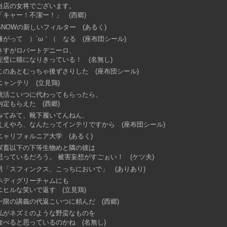
当店の女将でございます。
「キャー！不潔ー！」 (西郷)
SNOWの新しいフィルター (あるく)
嫌がって ）´ω｀（ なる (座布団シール)
さすがロバートデニーロ、
完璧に猫になりきっている！ (名無し)
このあとむっちゃ後ずさりした (座布団シール)
ニャンテリ (立見鶏)
就活こいつに代わってもらったら、
内定もらえた (西郷)
みてみて、靴下履いてんねん、
ええやろ、なんたってインテリですから (座布団シール)
ニャリフォルニア大学 (あるく)
家畜以下の下等生物めと隣の彼は
思っているだろう。 被害妄想がすごぉい！ (ケツ夫)
男「スフィンクス、こっちにおいで」 (ありあり)
ペディグリーチャムにも
ニヒルな笑いで返す (立見鶏)
一限の講義の代返こいつに頼んだ (西郷)
私がネズミのような野蛮なものを
食べると思っているのかね (名無し)