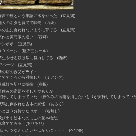
辞書の種という単語に水をやった (立見鶏)
他人のネタを育てて転売 (西郷)
本の虫に食われないように育てる (立見鶏)
原作と実写版の違い (西郷)
ホンポポ (立見鶏)
９３ページ (座布団シール)
草生やせる奴は常に努力してる (西郷)
87ページ (立見鶏)
隣の店の親父がライト
当ててくるから対抗した (ミアンダ)
連載打ち切りに抵抗 (右折)
夏休みの宿題を消したつもりが
実行してしまっていた (夏休みの宿題を消したつもりが実行してしまっていた
蔵馬に倒された古本の妖怪 (あるく)
あとは３分待つだけか… (名無し)
飛び出す絵本なのにこの花本物だ。
私育ててみる (ありあり)
俺がケツなんかふいたばかりに・・・ (ケツ夫)