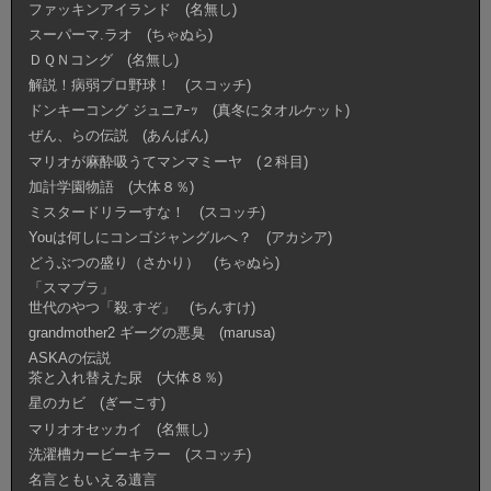
ファッキンアイランド (名無し)
スーパーマ.ラオ (ちゃぬら)
ＤＱＮコング (名無し)
解説！病弱プロ野球！ (スコッチ)
ドンキーコング ジュニｱｰｯ (真冬にタオルケット)
ぜん、らの伝説 (あんぱん)
マリオが麻酔吸うてマンマミーヤ (２科目)
加計学園物語 (大体８％)
ミスタードリラーすな！ (スコッチ)
Youは何しにコンゴジャングルへ？ (アカシア)
どうぶつの盛り（さかり） (ちゃぬら)
「スマブラ」
世代のやつ「殺.すぞ」 (ちんすけ)
grandmother2 ギーグの悪臭 (marusa)
ASKAの伝説
茶と入れ替えた尿 (大体８％)
星のカビ (ぎーこす)
マリオオセッカイ (名無し)
洗濯槽カービーキラー (スコッチ)
名言ともいえる遺言