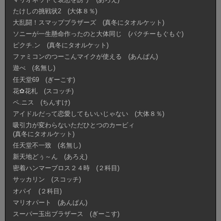
たけしの挑戦状2 (大体８％)
大乱闘！スマップブラザーズ (真冬にタオルケット)
ソニーが一生懸命作ったのと大体同じ (パクチーもぐもぐ)
ピクチ.ン (真冬にタオルケット)
ファミコンのつーこんマイクが使える (あんぱん)
遊べ (名無し)
任天堂69 (ぎーこす)
花✿花札 (スコッチ)
ペ.ニス (ちんすけ)
アイドルだって恋愛してもいいじゃない (大体８％)
吸引力が変わらないただひとつのカービィ
(真冬にタオルケット)
任天堂不一致 (名無し)
新天地どぅ～ん (あろえ)
密着ハンマーブロス２４時 (２科目)
サッカリン (スコッチ)
オパイ (２科目)
マリオパート (あんぱん)
スーパー玉出ブラザース (ぎーこす)