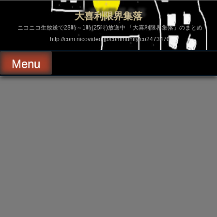
コ
ン
大喜利限界集落
テ
ン
ニコニコ生放送で23時～1時(25時)放送中 「大喜利限界集落」のまとめ
ツ
http://com.nicovideo.jp/community/co2473470
へ
ス
キ
Menu
ッ
プ