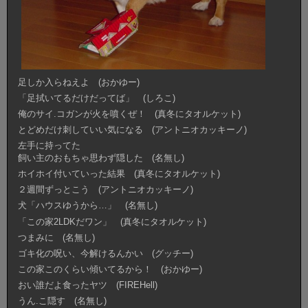
足しか入らねえよ (おかゆー)
「足拭いてるだけだってば」 (しろこ)
俺のサイ.コガンが火を噴くぜ！ (真冬にタオルケット)
とどめだけ刺していい気になる (アントニオカッキーノ)
左手に持ってた
飼い主のおもちゃ思わず隠した (名無し)
ホイホイ付いていった結果 (真冬にタオルケット)
２週間ずっとこう (アントニオカッキーノ)
犬「ハウスゆうから…」 (名無し)
「この家2LDKだワン」 (真冬にタオルケット)
つまみに (名無し)
ゴキ化の呪い、今解けるんかい (グッチー)
この家このくらい傾いてるから！ (おかゆー)
おい誰だよ食ったヤツ (FIREHell)
うん.こ隠す (名無し)