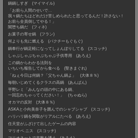
鍋鍋しすぎ (マイマイル)
「お前ら人間のせいで…
我々鍋たちはどれだけ苦しめられたと思ってるんだ！許さない！
お前ら全員倒してやる！」
闇堕ち鍋だ (フィネ)
お菓子の寄せ鍋 (フラン)
何よりも先に燃える (パクチーもぐもぐ)
鍋奉行が鍋足軽になってしょんぼりしてる (スコッチ)
しゃぶしゃぶちゃぶちゃぶ子供専用 (あろえ)
この鍋からわかる法則を
いちいち報告してから食べる (聖きまぐれ)
「ねぇ今日は何鍋？「父ちゃん鍋よ」 (大体８％)
毎朝いじめてくるクラスの高鍋 (あんぱん)
平野レミ「みんなの頭の中にある鍋、
一回忘れちゃってください！」 (ちゃぬら)
オカマの反対 (大体８％)
ASKAと小向美奈子を囲んでのシャブシャブ (スコッチ)
ハリハリ鍋を関取がリアルにたべる (あろえ)
任天堂がふざけて出したゲームの内容
マリオペ.ニス (スコッチ)
マリオネットで哀愁を誘う (あろえ)