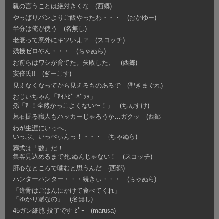
親の言うことは絶対きくな (西郷)
やっぱりパンよりご飯やったわ・・・ (おかゆー)
半分は俺が使う (名無し)
老衰って意外にキツいよ？ (スコッチ)
残機ゼロやん・・・ (ちゃぬら)
お前らはワシが育てた。失敗した。 (西郷)
安倍氏!! (ぎーこす)
見えなくなってから見えるものあるで (聖きまぐれ)
おじいちゃん「ｱｲﾙﾋﾞ-ﾊﾞｯｸ」
孫「ｱ-！全然かっこよくない〜！」 (ちんすけ)
墓石掘る職人もハッカーじゃろうか…ガクッ (西郷
わが生涯にいっへ、
いっぷ、いっぺぃんっ！・・・ (ちゃぬら)
葬式は「数」だ！
集客見込めるまで死.ぬんじゃない！ (スコッチ)
肝心なところで噛むと思うんだ (西郷)
ハンターハンター・・・続きぃ・・・ (ちゃぬら)
「遺骨はごはんにかけて食べてくれ」
「ゆかり派なの」 (名無し)
45ガン細胞 投了です ﾋﾟｰ (marusa)