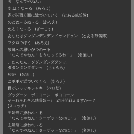
客「なんでやねん」
あ.ほくな～る (あろえ)
家が関西方面に近づいていく (とある鼓笛隊)
のどぬ～るぬ～る (あろえ)
ぬるくな～る (ぎーこす)
あなたはダンダンデンデンドゥンドゥン (とある鼓笛隊)
フクロウぽく (あろえ)
故郷への思いがつのーる
「なんでやねん！もうなってるわ！」 (名無し)
、だんだん、ダダンダンダダンッ、
ダダンダンダダンっ (ちゃぬら)
ｶｯｶｯ (名無し)
ニポポが近づいてくる (あろえ)
目がシャッキシャキ (ぺロ助)
ダッダーン ボヨヨーン ボヨヨーン
そーれそれそれ鉄骨娘ー♪ 24時間戦えますかー？
(スコッチ)
主婦層に嫌われ～る
「なんでやねん！ターゲットなのに！」 (名無し)
主婦層に嫌われ～る
「なんでやねん！ターゲットなのに！」 (名無し)