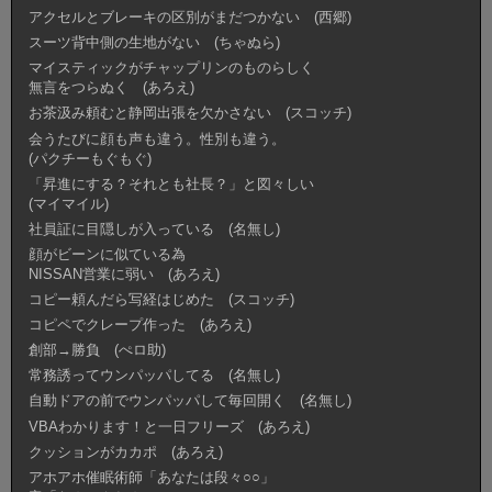
アクセルとブレーキの区別がまだつかない (西郷)
スーツ背中側の生地がない (ちゃぬら)
マイスティックがチャップリンのものらしく
無言をつらぬく (あろえ)
お茶汲み頼むと静岡出張を欠かさない (スコッチ)
会うたびに顔も声も違う。性別も違う。
(パクチーもぐもぐ)
「昇進にする？それとも社長？」と図々しい
(マイマイル)
社員証に目隠しが入っている (名無し)
顔がビーンに似ている為
NISSAN営業に弱い (あろえ)
コピー頼んだら写経はじめた (スコッチ)
コピペでクレープ作った (あろえ)
創部→勝負 (ぺロ助)
常務誘ってウンパッパしてる (名無し)
自動ドアの前でウンパッパして毎回開く (名無し)
VBAわかります！と一日フリーズ (あろえ)
クッションがカカポ (あろえ)
アホアホ催眠術師「あなたは段々○○」