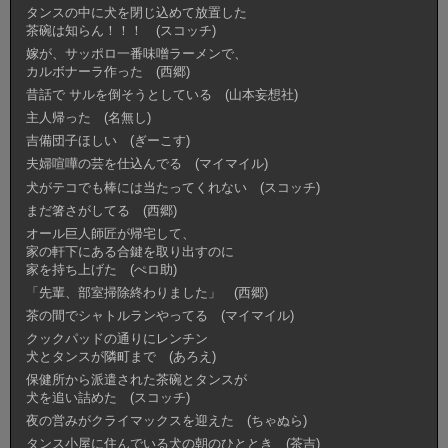
タンスの中に犬を閉じ込めて放置した
茶碗は知らん！！！ (スコッチ)
嫁が、サッポロ一番味噌ラーメンで、
カルボナーラ作った (西郷)
昔話で サルを倒そうとしている (山本妄想社)
主人帰った (名無し)
吉備団子ほしい (ぎーこす)
夫婦喧嘩の芸を仕込んでる (マイマイル)
犬がテコでも棒には当たってくれない (スコッチ)
まだ箸さがしてる (西郷)
オール巨人師匠が帰宅して、
家の軒下にある合鍵を取り出すのに
家を持ち上げた (ぺロ助)
「先輩、部室掃除終わりました」 (西郷)
茶の間でシャトルランやってる (マイマイル)
クックパッドの通りにレンチン
犬とタンスが隣町まで (あろえ)
保健所から派遣された茶碗とタンスが
犬を追い詰めた (スコッチ)
夜の営みがクライマックスを迎えた (ちゃぬら)
タンス小屋に住んでいる犬の朝のひととき (茶吉)