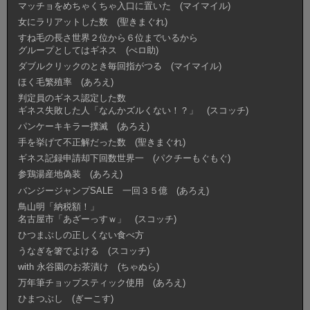
マッチョをめちゃくちゃ入口に置いた (マイマイル)
女にラリアットした数 (聖きまぐれ)
すね毛の長さ世界２位から６位までいるから
グループとしてはギネス (ぺロ助)
ダブルクリックのとき毎回指がつる (マイマイル)
ほく毛繁殖率 (あろえ)
判定員のギネス認定した数
ギネス失敗した人「なんかズルくない！？」 (スコッチ)
パンケーキキラー撲滅 (あろえ)
手を挙げて不正解だった数 (聖きまぐれ)
ギネス記録申請却下回数世界一 (パクチーもぐもぐ)
参鶏湯産地偽装 (あろえ)
バンジージャンプSALE 一回３５億 (あろえ)
鳥山明「納税額！」
名古屋市「あざーっすｗ」 (スコッチ)
ひつまぶしの正しくない食べ方
うなぎを箸でよける (スコッチ)
with 永谷園のお茶漬け (ちゃぬら)
万年筆チョップスティック使用 (あろえ)
ひまつぶし (ぎーこす)