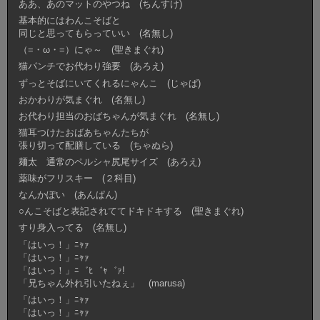
ああ、あのマットのやつね (ちんすけ)
基本的にはわんこそばと
同じと思ってもらっていい (名無し)
（=・ω・=）にゃ～ (聖きまぐれ)
猫パンチでお代わり強要 (あろえ)
ずっとそばにいてくれるにゃんこ (じゃぱ)
おかわりが気まぐれ (名無し)
お代わり担当のおばちゃんが気まぐれ (名無し)
猫耳つけたおばあちゃんたちが
張り切って配膳している (ちゃぬら)
麺太 通常のペルシャ尻尾サイズ (あろえ)
薬味がフリスキー (２科目)
なんかぽい (あんぱん)
○んこそばと表記されててドキドキする (聖きまぐれ)
すり身入ってる (名無し)
「はいっ！」ﾆｬｧ
「はいっ！」ﾆｬｧ
「はいっ！」ﾆ゛ﾋ゛ｬ゛ｧ!
「兄ちゃん外れ引いたねぇ」 (marusa)
「はいっ！」ﾆｬｧ
「はいっ！」ﾆｬｧ