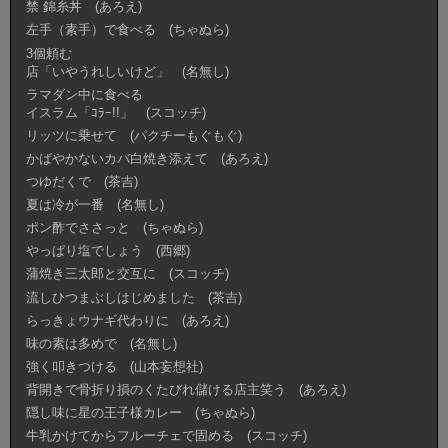
禁 錦糸丼 (あろえ)
左手（素手）で食べる (ちゃぬら)
3個頼む
店「いやうれしいけど」 (名無し)
ラマダン中に食べる
イスラム「ｺﾗｰ!!」 (スコッチ)
リッツに乗せて (パクチーもぐもぐ)
かばやかないカバ白焼き添えて (あろえ)
つゆだくで (茶吉)
夏は冷が一番 (名無し)
ポン酢でささっと (ちゃぬら)
やっぱり塩でしょう (西郷)
蒲焼き三太郎と交互に (スコッチ)
流しひつまぶしはじめました (茶吉)
らっきょウナギ代わりに (あろえ)
味の素は多めで (名無し)
強く叩きつける (山本妄想社)
背開きで骨折り損のくたびれ儲ける店主笑う (あろえ)
隠し味に星の王子様カレー (ちゃぬら)
牛乳かけてからフルーチェで固める (スコッチ)