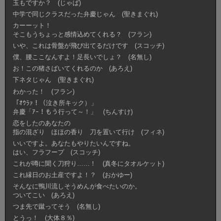
玉もですか？ (じゃぱ)
中学で同じクラスだった弁慶じゃん (聖きまぐれ)
カーーット！
そこもうちょっと感情込めてくれる？ (フラン)
いや、これは骨盤が飛び出てるだけです (スコッチ)
僕、腰ここなんすよ！足長いでしょ？ (名無し)
お！この猪さばいてくれるのか (あろえ)
下ネタじゃん (聖きまぐれ)
わかった！ (フラン)
「ｵｳﾗｧ！（泣き所キック）」
弁慶「ｱｰ！もう行って～！」 (ちんすけ)
恋をしたのあなたの
指の混ざり ほほの香り 刀を置いて行け (フィネ)
いいですよ。あなたもやりたいんですね。
はい、フラフープ (スコッチ)
これが噂に聞く刀狩り……！ (真冬にタオルケット)
これ縁日のお土産ですよ！？ (おかゆー)
そんなに鴨川流しそうめんが食べたいのか。
ついてこい (あろえ)
つま先で蹴ってそう (名無し)
とうっ！ (大体８％)