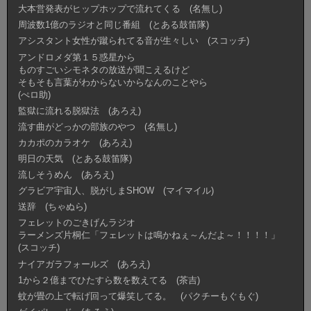
大本営発表がヒップホップで流れてくる (名無し)
周波数1億のラジオと同じ番組 (とある鼓笛隊)
アシスタント女性が蹴られてる音が生々しい (スコッチ)
アンドロメダ第１５惑星から
ものすごいシモネタの放送が聞こえるけど
そもそも言葉がわからないからなんのことやら
(ぺロ助)
監獄に流れる脱獄法 (あろえ)
流す曲がどっかの部族のやつ (名無し)
カカポのカラオケ (あろえ)
明日の天気 (とある鼓笛隊)
流しそうめん (あろえ)
グラビア宇宙人、脱がしまSHOW (マイマイル)
送辞 (ちゃぬら)
フェレットのごきげんラジオ
ラーメンズ片桐仁「フェレットは鳴かねぇ～んだよ～！！！！」
(スコッチ)
ナイアガラフォールズ (あろえ)
1から２億までひたすら数を数えてる (茶吉)
蚊が畳の上で転げ回って爆笑してる。 (パクチーもぐもぐ)