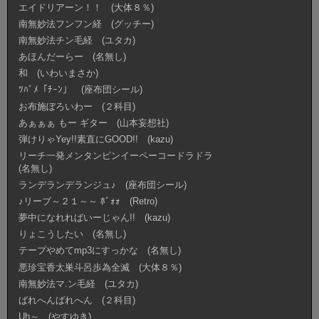
エイドリアーン！！ (大体８％)
南無妙法フンフン経 (グッチー)
南無妙法チン毛経 (ユタカ)
あほんだーらー (名無し)
和 (いわいまさか)
ﾂﾊﾞﾒ「ﾁｰﾝ」 (座布団シール)
お布施ぼろいわー (２科目)
あぁぁぁ もー ギター (山本妄想社)
弾けりゃYey!!素直にGOOD!! (kazu)
リーチ一発メンタンピンイーペーコードラドラ
(名無し)
ランデランデランジュ♪ (座布団シール)
♪リーブ～２１～～ ﾎﾞｫｫ (Retro)
夢中になれればいーじゃん!! (kazu)
りょこうしたい (名無し)
テープやめてmp3にすっかな (名無し)
悪珍宝香太巣斗呂歩為全滅 (大体８％)
南無妙法マ.ン毛経 (ユタカ)
ばれへんばれへん (２科目)
Uh～ (やすゆき)