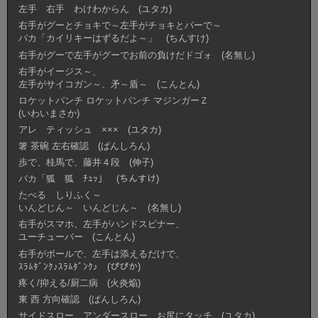
左手 右手 わけわからん (ユタカ)
右手がグーとチョキで～左手がチョキとパーで～
バカ「カイリキーはずるだよ～」 (ちんすけ)
右手がグーで左手がグーでお前の負けだドゴォ (名無し)
右手がイージス～、
左手がサイコガン～、矛～盾～ (こんとん)
ロケットパンチ ロケットパンチ マジンガーＺ
(いわいまさか)
アレ ティッシュ ××× (ユタカ)
箸 茶碗 左右確認 (ぱんしろん)
歩で、桂馬で、藤井４段 (伸子)
バカ「狐 狐 ﾁｭｯ」 (ちんすけ)
たべる しりふく～
いんどじん～ いんどじん～ (名無し)
右手がスマホ、左手がハンドスピナー、
ユーチューバー (こんとん)
右手がボールで、左手は添えるだけで、
ｽﾗﾑﾀﾞﾝｸ♪ｽﾗﾑﾀﾞﾝｸ♪ (ぴぴか)
疼く/抑える/厨二病 (火炎焔)
東 西 方向確認 (ぱんしろん)
サイドスロー アンダースロー お尻にタッチ (ユタカ)