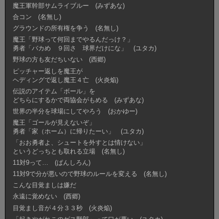
魔王軍幹部サムライブルー (みずあな)
合コン (名無し)
グラウンドの所有権を争う (名無し)
魔王「野球って何回までやるんだっけ？」
勇者「バカめ ９回さ 球界だけにな」 (ユタカ)
野球の方も友だちいない (西郷)
ピッチャー返しを魔王が
ヘディングで返し魔王４亡 (火炎焔)
伝説のアイテム「ボール」を
どちらにするかで両協会がもめる (みずあな)
世界の半分を球場にしてやろう (おかゆー)
魔王「ゴールが見えないぞ」
勇者「家（ホーム）に帰りたーい」 (ユタカ)
「おお勇者よ、シュートを外すとは情けない」
というどっちとも取れる立場 (名無し)
11対9って… (ぱんしろん)
11対9で分が悪いので野球のルールを変える (名無し)
こんな目覚ましは嫌だ
永遠に覚めない (西郷)
目覚まし音が４分３３秒 (火炎焔)