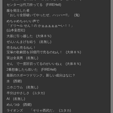
センターは竹刀持ってる (FIREHell)
服を発注した者
「おしり全部破いてやったぜ、ハッハー!!」 (鬼)
めちゃめちゃいい声で
「ドリ〜ル せん！の かぁぁぁぁぁ〜い！！」
(山本妄想社)
大坂に引っ越した (大体８％)
ぜんいんまげを結う (名無し)
売るねん売るねん！
宝塚の歌劇団を10億円で売るのねん！ (大体８％)
実は全員男 (名無し)
せん で一度区切ってるのがいいねぇ (大体８％)
2番想像したら吹いた (FIREHell)
最新のスポーツドリンク。新しい成分はなに？
水 (西郷)
ニホニウム (名無し)
半分はやさしさ (ユタカ)
AI (名無し)
めんつゆ (西郷)
ライオンズ 「そりゃ西武だ」 (ユタカ)