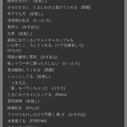
鎖骨がきれい (名無し)
オセロすると、たまにわざと負けてくれる (西郷)
年下でも可 (名無し)
清潔感がある (たったろ)
家持ち (みずあな)
次男 (名無し)
最初に出てくるイチャイチャカップルを
いち早くこ、ろしてくれる。(リア充爆発しろ)
(やなせ)
両親が趣味に寛容 (みずあな)
夜シャワー中に襲ったりしない (たったろ)
害虫駆除してくれる (西郷)
シュッとしてる (名無し)
「メ木几又」
「殺」をバラしちゃった (ユタカ)
たまにホイホイに入ってる (Retro)
菅田将暉 (名無し)
綺麗好き (やなせ)
フクロウをけしかけて可愛く.殺.す (かさのば)
水着着てる (FIREHell)