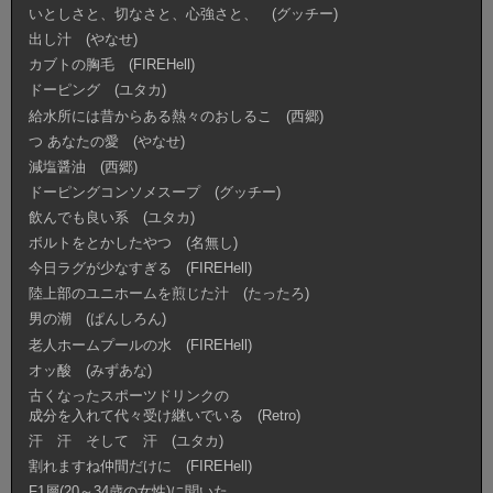
いとしさと、切なさと、心強さと、 (グッチー)
出し汁 (やなせ)
カブトの胸毛 (FIREHell)
ドーピング (ユタカ)
給水所には昔からある熱々のおしるこ (西郷)
つ あなたの愛 (やなせ)
減塩醤油 (西郷)
ドーピングコンソメスープ (グッチー)
飲んでも良い系 (ユタカ)
ボルトをとかしたやつ (名無し)
今日ラグが少なすぎる (FIREHell)
陸上部のユニホームを煎じた汁 (たったろ)
男の潮 (ぱんしろん)
老人ホームプールの水 (FIREHell)
オッ酸 (みずあな)
古くなったスポーツドリンクの
成分を入れて代々受け継いでいる (Retro)
汗 汗 そして 汗 (ユタカ)
割れますね仲間だけに (FIREHell)
F1層(20～34歳の女性)に聞いた