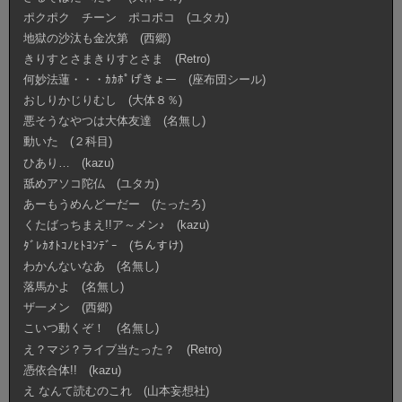
ポクポク チーン ポコポコ (ユタカ)
地獄の沙汰も金次第 (西郷)
きりすとさまきりすとさま (Retro)
何妙法蓮・・・ｶｶﾎﾟげきょー (座布団シール)
おしりかじりむし (大体８％)
悪そうなやつは大体友達 (名無し)
動いた (２科目)
ひあり… (kazu)
舐めアソコ陀仏 (ユタカ)
あーもうめんどーだー (たったろ)
くたばっちまえ!!ア～メン♪ (kazu)
ﾀﾞﾚｶｵﾄｺﾉﾋﾄﾖﾝﾃﾞｰ (ちんすけ)
わかんないなあ (名無し)
落馬かよ (名無し)
ザ一メン (西郷)
こいつ動くぞ！ (名無し)
え？マジ？ライブ当たった？ (Retro)
憑依合体!! (kazu)
え なんて読むのこれ (山本妄想社)