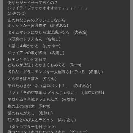
あなたジャイ子って言うの？
ジャイ子「ブオオオオオオオオォォォ！！！」
(かさのば)
あのおなじみのダッシュしながら
ポケットから道具探す (みずあな)
タイムマシンにやたら遠近感がある (火炎焔)
８頭身のドラえもん (名無し)
１話に４年かかる (おかゆー)
ジャイアンの歌が名曲 (名無し)
日テレとテレビ朝日で
どちらが放送するかよくもめてる (Retro)
各作品にドラエモンズを一人配置されている (名無し)
どら焼きぽろぽろ (やなせ)
平成たぬきが「ネコ型ロボット！」 (みずあな)
サツキ「その空気砲は メイんじゃない」 (山本妄想社)
平成たぬき合戦ドラえもんズ (火炎焔)
崖の上ののび太 (Retro)
猫のおんがえし (名無し)
紅の豚とのび太とラピュタ (みずあな)
（タケコプターを付けつつ）
飛べないタヌキはただのタヌキだ (グッチー)