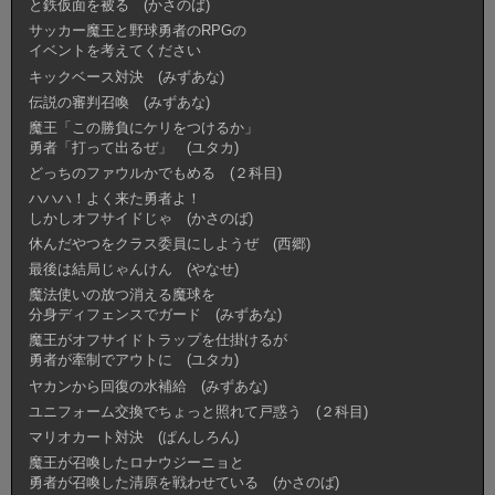
と鉄仮面を被る (かさのば)
サッカー魔王と野球勇者のRPGの
イベントを考えてください
キックベース対決 (みずあな)
伝説の審判召喚 (みずあな)
魔王「この勝負にケリをつけるか」
勇者「打って出るぜ」 (ユタカ)
どっちのファウルかでもめる (２科目)
ハハハ！よく来た勇者よ！
しかしオフサイドじゃ (かさのば)
休んだやつをクラス委員にしようぜ (西郷)
最後は結局じゃんけん (やなせ)
魔法使いの放つ消える魔球を
分身ディフェンスでガード (みずあな)
魔王がオフサイドトラップを仕掛けるが
勇者が牽制でアウトに (ユタカ)
ヤカンから回復の水補給 (みずあな)
ユニフォーム交換でちょっと照れて戸惑う (２科目)
マリオカート対決 (ぱんしろん)
魔王が召喚したロナウジーニョと
勇者が召喚した清原を戦わせている (かさのば)