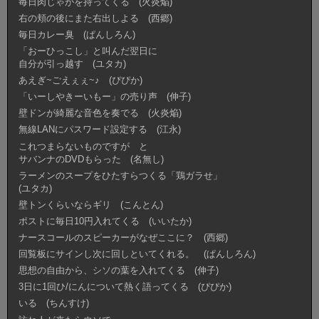
毎日肉じゃがを持ってくる (火炎焔)
右の頬の後にまた右出しよる (西郷)
毎日カレー臭 (ぱんしろん)
「おーひっこし」と叫んだ翌日に
自分が引っ越す (ユタカ)
あえぎ~ごえぇぇ~♪ (ぴぴか)
「いーしやきーいもー」の売り声 (伸子)
壁ドンが綺麗な音色を奏でる (火炎焔)
無線LANにパスワード設定する (江永)
これつまらないものですが と
サバンナのDVDもらった (名無し)
ラーメンのスープをひたすらつくる「鶏ガラせ」
(ユタカ)
壁トンくらいならギリ (こんとん)
ポストに毎日10円入れてくる (いいたか)
ナースコールのスピーカーがなぜここに？ (西郷)
回覧板にサインし次に回しといてくれる。 (ぱんしろん)
思想の自由から、シソの葉を入れてくる (伸子)
3日に1回ひ/にんについて熱く語ってくる (ぴぴか)
いる (ちんすけ)