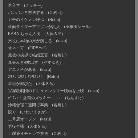
男入学 (グッチー)
バンバン再放送する (２科目)
ガチのイケメン呼ぶ (Retro)
仮面ライダーアマゾンが乱入 (座布団シール)
KABA.ちゃん入団 (大体８％)
男役に本物の男が演じる (kazu)
オネエ可 (FIREHell)
最後の挨拶で結婚宣言 (名無し)
真矢みき4枚出す (やすゆき)
アニメ科がある (kazu)
ｽﾘｽﾘ ｽﾘｽﾘ ｵｼﾘｽﾘｽﾘ (Retro)
星組が滅びた (大体８％)
宝塚歌劇団のドキュメンタリー映画を上映 (kazu)
ﾎﾞﾛﾝｯ！昼間のズッキーニ～♪ (ちんすけ)
沖縄合宿二週間で卒業 (名無し)
脱ぐ (いわいまさか)
二号店オープン (kazu)
男役全裸 (大体８％)
土曜昼４チャンで放送 (２科目)