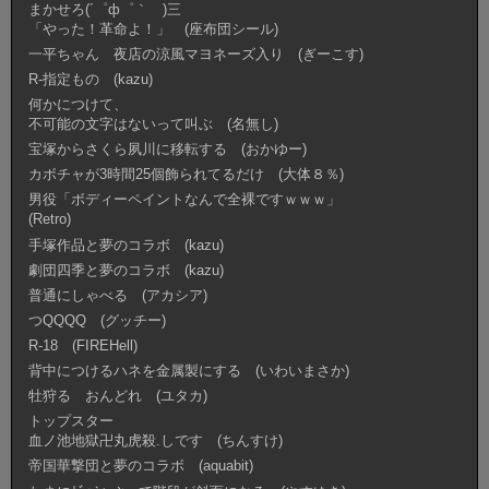
まかせろ(´゜ф゜｀ )三
「やった！革命よ！」 (座布団シール)
一平ちゃん 夜店の涼風マヨネーズ入り (ぎーこす)
R-指定もの (kazu)
何かにつけて、
不可能の文字はないって叫ぶ (名無し)
宝塚からさくら夙川に移転する (おかゆー)
カボチャが3時間25個飾られてるだけ (大体８％)
男役「ボディーペイントなんで全裸ですｗｗｗ」
(Retro)
手塚作品と夢のコラボ (kazu)
劇団四季と夢のコラボ (kazu)
普通にしゃべる (アカシア)
つQQQQ (グッチー)
R-18 (FIREHell)
背中につけるハネを金属製にする (いわいまさか)
牡狩る おんどれ (ユタカ)
トップスター
血ノ池地獄卍丸虎殺.しです (ちんすけ)
帝国華撃団と夢のコラボ (aquabit)