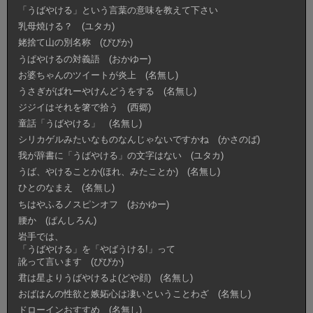
「うばやける」という言葉の意味を教えて下さい
乳母焼ける？ (ユタカ)
姥捨て山の別名称 (ぴぴか)
うぱやけるの対義語 (おかゆー)
お婆ちゃんのツイートが炎上 (名無し)
うさぎがばれーやけんどうをする (名無し)
ジジイはそれを箸で拾う (西郷)
童話「うばやける」 (名無し)
シリカゲルみたいなものなんじゃないですかね (かさのば)
我が辞書に「うばやける」の文字はない (ユタカ)
うば、やけることか(ほれ、みたことか) (名無し)
ひとのなまえ (名無し)
ちはやふるノスピンオフ (おかゆー)
腰か (ぱんしろん)
岩手では、
「うばやける」を「やばうける!」って
訛って言います (ぴぴか)
君は星よりうばやけるよ(どや顔) (名無し)
おばはんの性欲と嫉妬心は凄いということわざ (名無し)
ドローインおすすめ (名無し)