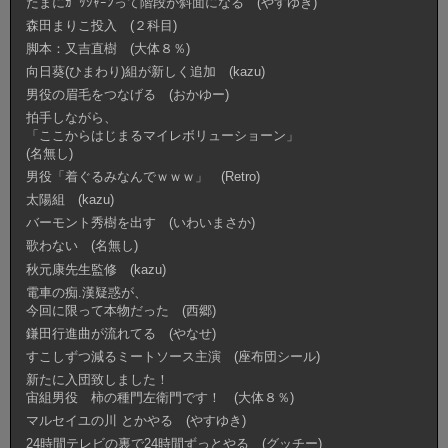
たまにｶﾞｯｼｬｰﾝって階段が斜面になる (やすゆき)
森田まりこ投入 (２科目)
脚本：又吉直樹 (大体８％)
向日葵(ひまわり)組が新しく追加 (kazu)
男役の眉毛をつなげる (おかゆー)
拍手しながら、
「ここからはじまるマイレボリューショーン」
(名無し)
男役「着ぐるみなんでｗｗｗ」 (Retro)
太陽組 (kazu)
バーモント秀樹を出す (いわいまさか)
歌わない (名無し)
秋元康先生監修 (kazu)
電車の痴.漢疑惑が、
今回に限って本物だった (西郷)
鎌田行進曲が流れてる (やなせ)
すこしずつ減るミートソース主演 (座布団シール)
新たに入団致しました！
宙組男役 柿の種門左衛門です！ (大体８％)
マルセイユの川 とかやる (やすゆき)
24時間テレビの裏で24時間ずっとやる (グッチー)