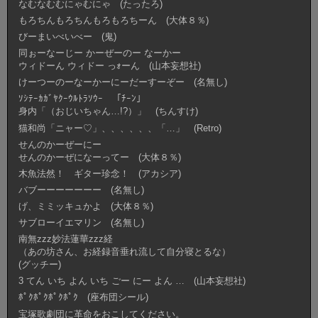
なむなむむにゃむにゃ (たったろ)
もろちんもろちんもろもろちーん (大体８％)
びーまいべいべー (鬼)
同ぉーなーじー かーぜーのー なーかー
ウィドーん ウィドー っｫーん (山本妄想社)
けーつーのーなーかーにーだーすーぞー (名無し)
ｿｼﾃｰｶｶﾞﾔｸｰｳﾙﾄﾗｿｳｰ 「ﾁｰﾝ」
身内「（おじいちゃん…!?）」 (ちんすけ)
猫和尚「ニャー♡」、、、、、、「…」 (Retro)
せんのかーぜーにー
せんのかーぜになーってー (大体８％)
木魚法然！ ギター珍念！ (アカシア)
バブーーーーーーー (名無し)
げ、ミミッキュかよ (大体８％)
サブローイエマリン (名無し)
南無zzz妙法蓮華zzz経
（あの坊さん、お経録音垂れ流して自分寝とるな）
(グッチー)
3 てん いち よん いち ごー にー よん … (山本妄想社)
ﾎﾟｸﾎﾟｸﾎﾟｸﾎﾟｸ (座布団シール)
宝塚歌劇団に革命をおこしてください。