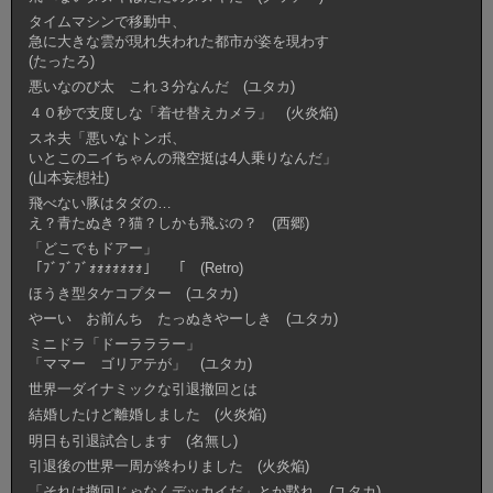
タイムマシンで移動中、
急に大きな雲が現れ失われた都市が姿を現わす
(たったろ)
悪いなのび太 これ３分なんだ (ユタカ)
４０秒で支度しな「着せ替えカメラ」 (火炎焔)
スネ夫「悪いなトンボ、
いとこのニイちゃんの飛空挺は4人乗りなんだ」
(山本妄想社)
飛べない豚はタダの…
え？青たぬき？猫？しかも飛ぶの？ (西郷)
「どこでもドアー」
「ﾌﾞﾌﾞﾌﾞｫｫｫｫｫｫｫ」 「 (Retro)
ほうき型タケコプター (ユタカ)
やーい お前んち たっぬきやーしき (ユタカ)
ミニドラ「ドーラララー」
「ママー ゴリアテが」 (ユタカ)
世界一ダイナミックな引退撤回とは
結婚したけど離婚しました (火炎焔)
明日も引退試合します (名無し)
引退後の世界一周が終わりました (火炎焔)
「それは撤回じゃなくデッカイだ」とか黙れ (ユタカ)