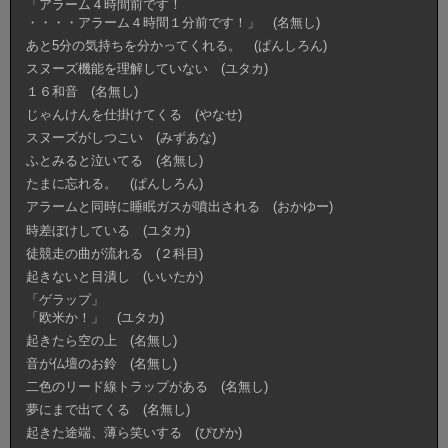
「アラーム４時間前です！
・・・・アラーム４時間１分前です！」 (名無し)
あと5分の気持ちを分かってくれる。 (ぱんしろん)
スヌーズ機能を理解していない (ユタカ)
１６和音 (名無し)
じゃんけんを仕掛けてくる (やなせ)
スヌーズがしつこい (みずあな)
ふとみると泣いてる (名無し)
たまに忘れる。 (ぱんしろん)
アラームと同時に睡眠ガスが噴出される (おかゆー)
時差ぼけしている (ユタカ)
徒競走の曲が流れる (２科目)
起きないと目潰し (いいたか)
「ゲラップ」
「欧米か！」 (ユタカ)
起きたら空の上 (名無し)
音が仏壇のお鈴 (名無し)
二色のリード線トラップがある (名無し)
夢にまで出てくる (名無し)
起きた途端、薄ら笑いする (ぴぴか)