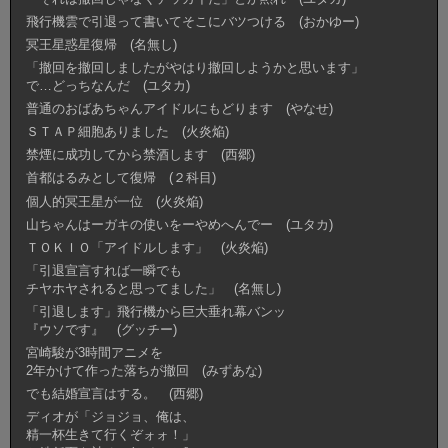
飛行機雲で引退って書いてそこにバツつける (おかゆー)
冥王星惑星復帰 (名無し)
「撤回を撤回しましたがやはり撤回しようかと思います」
で…どっちなんだ (ユタカ)
普通のおばあちゃんアイドルにもどります (やなせ)
ＳＴＡＰ細胞ありました (火炎焔)
禁煙に成功してから禁酒します (西郷)
首都はるみとして復帰 (２科目)
個人的冥王星が一位 (火炎焔)
山ちゃんはーガキの使いをーやめへんでー (ユタカ)
ＴＯＫＩＯ「アイドルします」 (火炎焔)
「引退宣言すれば一瞬でも
チヤホヤされると思ってました」 (名無し)
「引退します」飛行機から巨大垂れ幕バンッ
『ウソです』 (グッチー)
宮崎駿が3時間アニメを
2年かけて作った落ちが撤回 (みずあな)
でも結婚宣言はする。 (西郷)
ディオが「ジョジョ、俺は、
精一杯生きて行くぞォォ！」