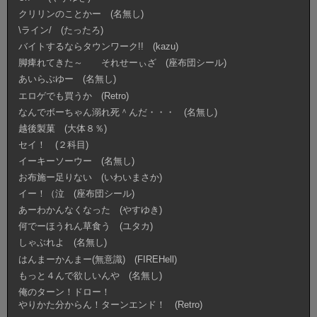
クリリンのことかー (名無し)
\ライン/ (たったろ)
バイトするならタウンワーク!! (kazu)
脚痺れてきた～ それせーぃざ (座布団シール)
あいらぶゆー (名無し)
エロゲでも買うか (Retro)
なんでボーちゃん溺れ死＾んだ・・・ (名無し)
越後製菓 (大体８％)
セイ！ (２科目)
イーキーソーウー (名無し)
お布施ー足りない (いわいまさか)
イー！（泣 (座布団シール)
あーわかんなくなった (やすゆき)
何でーほうれん草食う (ユタカ)
しゃぶれよ (名無し)
はんまーかんまー(無意識) (FIREHell)
もっと４んで欲しいんや (名無し)
俺のターン！ドロー！
やりかた分からん！ターンエンド！ (Retro)