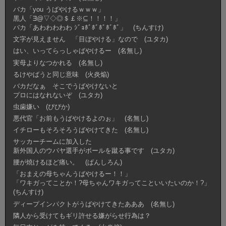
バカ「you うばやけるｗｗｗ」
黒人「∃@▽◇◎＄￡※⊆！！！！」
バカ「あわわわわわ ｼﾞｮﾎﾞﾎﾞﾎﾞﾎﾞﾎﾞ」 (ちんすけ)
文字が見えません 「目ぼやける」なので (ユタカ)
はい、いってらっしゃばやけるー (名無し)
実母よりなつかれる (名無し)
るけやばうと同じ意味 (火炎焔)
バカだなぁ そこでうばやけないと
プロにはなれないぞ (ユタカ)
虫歯嫌い (ぴぴか)
悪代官「お前もうばやけるよのぉ」 (名無し)
イチローもそろそろうばやけてきた (名無し)
サッカーチームに加入した
新外国人のウバヤ選手がボールを蹴る事です (ユタカ)
腰が焼けるほど痛い。 (ぱんしろん)
「おまえの母ちゃんうばやけるー！！」
「ワキガってことか！?母ちゃんワキガってこといいたいのか！?」
(ちんすけ)
ディープインパクトがうばやけてきたあああ (名無し)
隣人から受けてもギリ許せる嫌がらせ行為は？