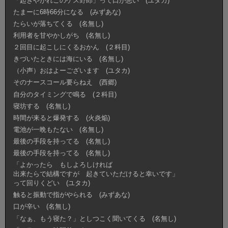
「起きやがれこのゲス野郎」って口が悪い (ユタカ)
たまーに6時66分になる (みずあな)
たらいが落ちてくる (名無し)
利用者を甘やかしがち (名無し)
２回目に起こしにくるおかん (２科目)
きづいたときには海にいる (名無し)
（小声）おはよーございます (ユタカ)
そのナースコール要らねえ (西郷)
自分のタイミングで鳴る (２科目)
寝坊する (名無し)
時間が来ると爆発する (火炎焔)
電池が一晩もたない (名無し)
最後の手段を持ってる (名無し)
最後の手段を持ってる (名無し)
「よかったら もしよろしければ
出来たらで結構ですが 起きていただけると幸いです」
って回りくどい (ユタカ)
触ると振動で指がやられる (みずあな)
口が辛い (名無し)
「なぁ、もう寝た？」としつこく聞いてくる (名無し)