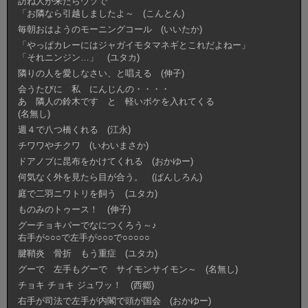
訪ね人が来たらウソで
「お隣なら引越しましたよ～ (こんとん)
毎朝おはようのモーニングコール (いいたか)
「やっぱカレーにはジャガイモタマネギとこれだよねー」
「それニンジン…」 (ユタカ)
隣りの人を愛しなさい、と唱える (伸子)
会うたびに 私 にんじんの・・・・
あ 隣人の鈴木です と 軽いボケを入れてくる
(名無し)
週４で八つ橋くれる (江永)
チワワやチクワ (いわいまさか)
ドアノブに昆布をかけてくれる (おかゆー)
何気なく外を見たら目が合う。 (ぱんしろん)
庭で二羽ニワトリを飼う (ユタカ)
ものみのトゥース！ (伸子)
グーチョキパーでなにつくろう～♪
右手が○○○で左手が○○○で○○○○○
腱鞘炎 骨折 もう重症 (ユタカ)
グーで 左手もグーで サイモンサイモン～ (名無し)
チョキ チョキ ジュワッ！ (西郷)
右手が司法で左手が内閣で頭が国会 (おかゆー)