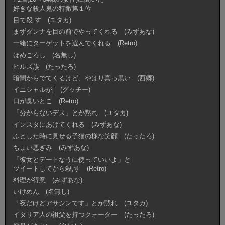
好きな殺人鬼の特徴第１位
目で殺.す (ユタカ)
まずダンナを目の前でやってくれる (みずあな)
一緒にターゲットを選んでくれる (Retro)
ほめごろし (名無し)
ヒルズ族 (たったろ)
暗闇からでてくるけど、やはり真っ黒い (西郷)
イニシャルがj (グッチー)
口が臭いとこ (Retro)
「分からないデス」とか黙れ (ユタカ)
インスタにあげてくれる (みずあな)
ふとした時に見せる子猫の様な笑顔 (たったろ)
ちょい悪ぎみ (みずあな)
「彼女とデートなうに使っていいよ」と
ツイートしてから殺,す (Retro)
料理が得意 (みずあな)
いけめん (名無し)
「夜だけどアサシンです」とか黙れ (ユタカ)
イタリア人の祖父を持つクォーター (たったろ)