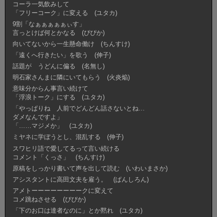
コーラ一気飲みして
「フリーコーク」に変える (ユタカ)
9割「なぁぁぁぁぁぃす」
言っとけば何とかなる (ぴぴか)
向いてないから一生懸命働け (ちんすけ)
「遠くへ行きたい」を歌う (伸子)
話題が うどんに偏る (名無し)
明石家さんまに隣にいてもらう (火炎焔)
意味分からん事言い続けて
「浮浪トーク」にする (ユタカ)
「やっぱりね 人前でどんどん話さないとね…
ダメなんですよ」
「……マジメか」 (ユタカ)
ミヤネに学ぼうとし、混乱する (伸子)
スワヒリ語で愛してるって言い続ける
コメント「くっさ」 (ちんすけ)
原稿をしっかり書いて声を出して読む (いわいまさか)
アシスタントに高田文夫を雇う。 (ぱんしろん)
アメトーーーーーーーークに変えて
コメ跳ねさせる (ぴぴか)
「下のお口は達者なのに」とか黙れ (ユタカ)