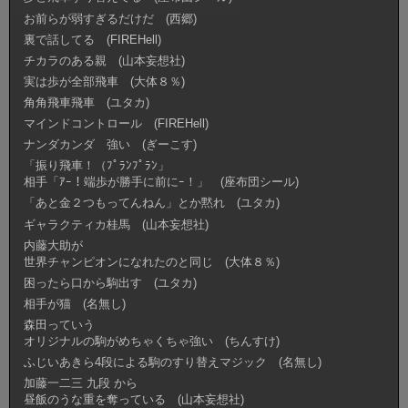
お前らが弱すぎるだけだ (西郷)
裏で話してる (FIREHell)
チカラのある親 (山本妄想社)
実は歩が全部飛車 (大体８％)
角角飛車飛車 (ユタカ)
マインドコントロール (FIREHell)
ナンダカンダ 強い (ぎーこす)
「振り飛車！（ﾌﾟﾗﾝﾌﾟﾗﾝ」
相手「ｱｰ！端歩が勝手に前にｰ！」 (座布団シール)
「あと金２つもってんねん」とか黙れ (ユタカ)
ギャラクティカ桂馬 (山本妄想社)
内藤大助が
世界チャンピオンになれたのと同じ (大体８％)
困ったら口から駒出す (ユタカ)
相手が猫 (名無し)
森田っていう
オリジナルの駒がめちゃくちゃ強い (ちんすけ)
ふじいあきら4段による駒のすり替えマジック (名無し)
加藤一二三 九段 から
昼飯のうな重を奪っている (山本妄想社)