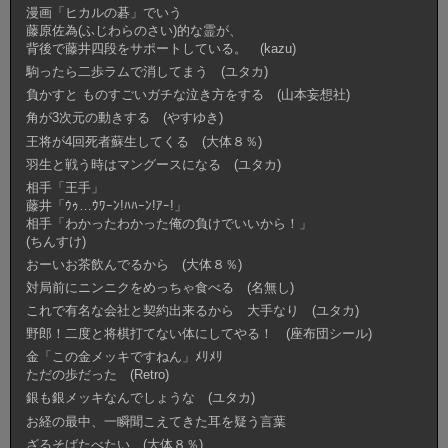
漫画「ヒカルの碁」でいう
藤原佐為(ふじわらのさい)的な霊が、
背後で藤井四段をサポートしている。 (kazu)
駒ったら二歩ラムで消してまう (ユタカ)
負かすと ものすごいガチな泣き方をする (山本妄想社)
角が3次元の動きする (やすゆき)
王将が4回死者蘇生してくる (大体８％)
羽生と戦う時はマングースになる (ユタカ)
相手「王手」
藤井「ｳｩ…ｳﾜｰﾝ!ﾊﾊｰﾝ!ｱｰ!」
相手「わかったわかった俺の負けでいいから！」
(ちんすけ)
おーいお茶飲んでるから (大体８％)
対局前にニンニクをめっちゃ食べる (名無し)
これで有名な会社と契約出来るから 大手なり (ユタカ)
野郎！二度と将棋打てない体にしてやる！ (座布団シール)
金「この金メッキですねん」ﾒﾘﾒﾘ
ただの歩だった (Retro)
銀も銀メッキなんでしょうな (ユタカ)
お経の最中、一瞬聞こえてきた耳を疑う言葉
ざるそばたべたい (大体８％)