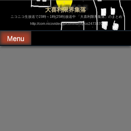
コ
ン
大喜利限界集落
テ
ン
ニコニコ生放送で23時～1時(25時)放送中 「大喜利限界集落」のまとめ
ツ
http://com.nicovideo.jp/community/co2473470
へ
ス
キ
Menu
ッ
プ