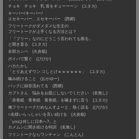
チョキ チョキ 乳.首をギューーーン (ユタカ)
キーパー/キーパー/
エセキーパー、エセキーパー (西郷)
フリートークがダメダメな生主の
フリートークが上手くなる方法とは？
「『フリー』なのにどうこう言われても困る」
と開き直る (ユタカ)
全部カンペ (火炎焔)
ボイパで繋ぐ (ぴぴか)
バカたかし
「とりあえずウン.コしとけｗｗｗｗｗｗ」 (ユタカ)
噛み続けること (おかゆー)
バックに録音流れてる (西郷)
カブトさん 悩みをお題にしないでください (名無し)
「赤巻紙 青巻紙 黄巻紙」を噛まずに言う (ユタカ)
俺フリートークだめなんすよーと、熱く語る (ぴぴか)
○名様いらっしゃいを言い続ける (火炎焔)
「youは何しに日本へ?」と
カメムシに聞き続ける特訓 (名無し)
フリントークならワンチャン (こんとん)