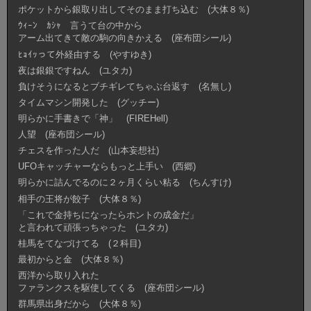
ポケットから銀取り出してそのまま打ち込む (大体８％)
ｳｨｰﾝ ｶｼｬ 言うて台の中から
アーム出てきて敵の駒の向きかえる (座布団シール)
ﾋｮｲｯって外経由する (やすゆき)
夜は銀銀ですねん (ユタカ)
負けそうになるとブチギレてちゃぶ台返す (名無し)
タイムマシン開発した (グッチー)
明らかに手書きで「神」 (FIREHell)
人望 (座布団シール)
チェスを作った人だ (山本妄想社)
UFOキャッチャーならもっと上手い (西郷)
明らかに詰んでるのに２ヶ月くらい粘る (ちんすけ)
相手の王将が餃子 (大体８％)
「これで金持ちになったらホントの成金だ」
と言われて頑張っちゃった (ユタカ)
桂馬をてなづけてる (２科目)
最初からと金 (大体８％)
西洋から取り入れた
ファランクスを駆使してくる (座布団シール)
群馬県出身だから (大体８％)