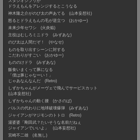
スタジオジブリが
ドラえもんをアレンジするとこうなる
神木隆之介がのび太の声あてる (山本妄想社)
怒るとドラえもんの毛が逆立つ (おかゆー)
未来少年セワシ (火炎焔)
主役はむしろミニドラ (みずあな)
のび太は人間だぞ！ (やなせ)
ものを取り出すシーンに対する
こだわりがすごい (おかゆー)
もののけドラ (みずあな)
飯食いまくって豚になる
「僕は豚じゃなーい！」
じゃあなんなんだ (Retro)
しずかちゃんがメーヴェで飛んでサービスカット
(山本妄想社)
しずかちゃんの動く腰 (かさのば)
バルスの代わりに地球破壊爆弾 (みずあな)
ジャイアンがマジモンのトトロ (Retro)
湯婆婆「剛田武？たいそうな名前だねぇ
ジャイアンでいいよ」 (山本妄想社)
宮崎不二雄 (名無し)