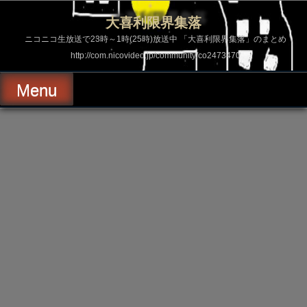
コ
ン
大喜利限界集落
テ
ン
ニコニコ生放送で23時～1時(25時)放送中 「大喜利限界集落」のまとめ
ツ
http://com.nicovideo.jp/community/co2473470
へ
ス
キ
Menu
ッ
プ