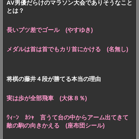
AV男優だらけのマラソン大会でありそうなこと
とは？
長いブツ差でゴール (やすゆき)
メダルは首は首でもカリ首にかける (名無し)
将棋の藤井４段が勝てる本当の理由
実は歩が全部飛車 (大体８％)
ｳｨｰﾝ ｶｼｬ 言うて台の中から
アーム出てきて
敵の駒の向きかえる (座布団シール)