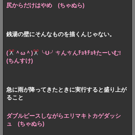
尻からだけはやめ (ちゃぬら)
銭湯の壁にそんなものを描くんじゃない。
(
＾ω＾)
╰U╯ㄘんㄘんﾁｮｷﾁｮｷたーいむ!
(ちんすけ)
急に雨が降ってきたときに実行すると盛り上が
ること
ダブルピースしながら
エリマキトカゲダッシ
ュ (ちゃぬら)