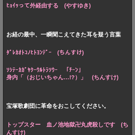
ﾋｮｲｯって外経由する (やすゆき)
お経の最中、一瞬聞こえてきた耳を疑う言葉
ﾀﾞﾚｶｵﾄｺﾉﾋﾄﾖﾝﾃﾞｰ (ちんすけ)
ｿｼﾃｰｶｶﾞﾔｸｰｳﾙﾄﾗｿｳｰ 「ﾁｰﾝ」
身内「（おじいちゃん…!?）」 (ちんすけ)
宝塚歌劇団に革命をおこしてください。
トップスター
血ノ池地獄卍丸虎殺しです (ち
んすけ)