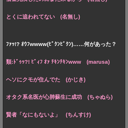
とくに追われてない (名無し)
ﾌｧｯ!? ｵｳﾌwwww(ﾋﾞｸﾝﾋﾞｸﾝ)……何があった？
類:ﾄﾞｩｯ?! ﾋﾞｨﾌ ｵｧ ﾁｷﾝﾁｷﾝwww (marusa)
ヘソにクモが住んでた (かじき)
オタク系名医が心肺蘇生に成功 (ちゃぬら)
賢者「なにもないよ」 (ちんすけ)