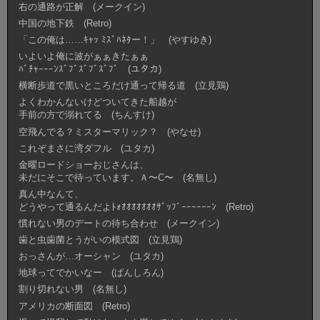
右の通路が正解 (メークイン)
中国の地下鉄 (Retro)
「この俺は……ｷｬｯ ﾐｽﾞﾊﾈﾀー！」 (やすゆき)
いよいよ俺に波がぁぁきたぁぁ
ﾊﾞﾁｬｰｰｰﾝｽﾞﾌﾞｽﾞﾌﾞｽﾞﾌﾞ (ユタカ)
横断歩道で黒いところだけ通って帰る道 (立見鶏)
よくわかんないけどついてきた船越が
手前の方で溺れてる (ちんすけ)
空飛んでる？ミスターマリック？ (やなせ)
これぞまさに湾ダフル (ユタカ)
金曜ロードショーおじさんは、
未だにそこで待っています。Ａ〜C〜 (名無し)
真ん中なんて、
どうやって通るんだよﾄｫｵｵｵｵｵｵｵｻﾞｯﾌﾞｰｰｰｰｰｰﾝ (Retro)
慣れない男のデートの待ち合わせ (メークイン)
歯と虫歯菌とうがいの模式図 (立見鶏)
おっさんが…オーシャン (ユタカ)
地球ってでかいなー (ぱんしろん)
割り切れない男 (名無し)
アメリカの断面図 (Retro)