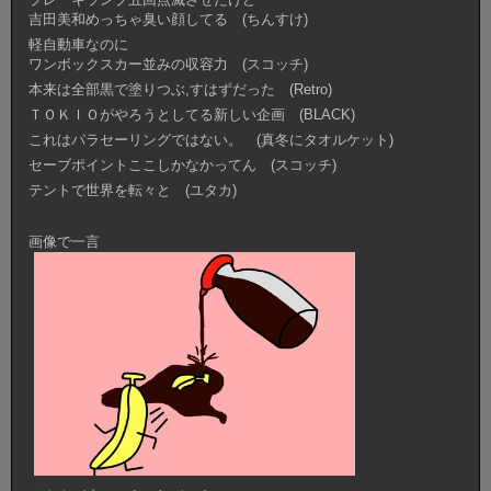
吉田美和めっちゃ臭い顔してる (ちんすけ)
軽自動車なのに
ワンボックスカー並みの収容力 (スコッチ)
本来は全部黒で塗りつぶ,すはずだった (Retro)
ＴＯＫＩＯがやろうとしてる新しい企画 (BLACK)
これはパラセーリングではない。 (真冬にタオルケット)
セーブポイントここしかなかってん (スコッチ)
テントで世界を転々と (ユタカ)
画像で一言