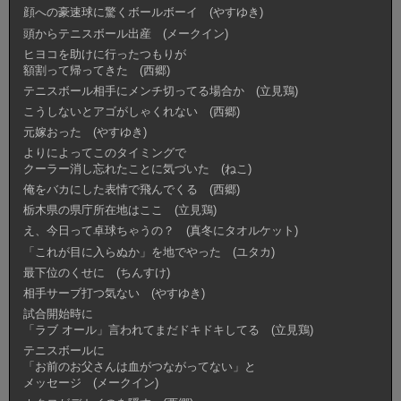
顔への豪速球に驚くボールボーイ (やすゆき)
頭からテニスボール出産 (メークイン)
ヒヨコを助けに行ったつもりが
額割って帰ってきた (西郷)
テニスボール相手にメンチ切ってる場合か (立見鶏)
こうしないとアゴがしゃくれない (西郷)
元嫁おった (やすゆき)
よりによってこのタイミングで
クーラー消し忘れたことに気づいた (ねこ)
俺をバカにした表情で飛んでくる (西郷)
栃木県の県庁所在地はここ (立見鶏)
え、今日って卓球ちゃうの？ (真冬にタオルケット)
「これが目に入らぬか」を地でやった (ユタカ)
最下位のくせに (ちんすけ)
相手サーブ打つ気ない (やすゆき)
試合開始時に
「ラブ オール」言われてまだドキドキしてる (立見鶏)
テニスボールに
「お前のお父さんは血がつながってない」と
メッセージ (メークイン)