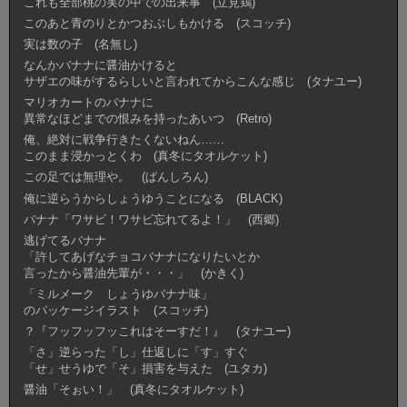
これも全部桃の実の中での出来事 (立見鶏)
このあと青のりとかつおぶしもかける (スコッチ)
実は数の子 (名無し)
なんかバナナに醤油かけると
サザエの味がするらしいと言われてからこんな感じ (タナユー)
マリオカートのバナナに
異常なほどまでの恨みを持ったあいつ (Retro)
俺、絶対に戦争行きたくないねん……
このまま浸かっとくわ (真冬にタオルケット)
この足では無理や。 (ぱんしろん)
俺に逆らうからしょうゆうことになる (BLACK)
バナナ「ワサビ！ワサビ忘れてるよ！」 (西郷)
逃げてるバナナ
「許してあげなチョコバナナになりたいとか
言ったから醤油先輩が・・・」 (かきく)
「ミルメーク しょうゆバナナ味」
のパッケージイラスト (スコッチ)
？『フッフッフッこれはそーすだ！』 (タナユー)
「さ」逆らった「し」仕返しに「す」すぐ
「せ」せうゆで「そ」損害を与えた (ユタカ)
醤油「そぉい！」 (真冬にタオルケット)