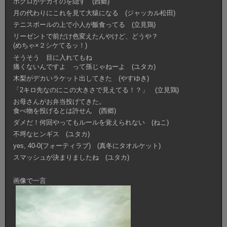
ホクロがデカイのを隠す (西郷)
月の代わりにこれを見て大猿になる (ジャッカル松田)
テニスボールの上で小人が飯食ってる (立見鶏)
リーゼントで前だけ色変えたんやけど、どうや？
(めちゃ×２シケてるッ！)
そうそう 目に入れてもね
痛くないんですよ って孫じゃねーよ (ユタカ)
木梨がデカいラケット出してきた (やすゆき)
「2キロ先なのにこの大きさで見えてる！？」 (立見鶏)
お母さんがお弁当投げてきた。
食べ物を投げるとは許せん (西郷)
ダメだ！何回やってもルールを覚えられない (ねこ)
不埒なヒンギス (ユタカ)
yes, 40-0(フォーティラブ) (真冬にタオルケット)
スマッシュが決まりましたね (ユタカ)
画像で一言