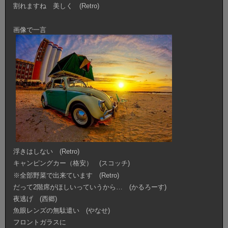
割れますね 美しく (Retro)
画像で一言
浮きはしない (Retro)
キャンピングカー（格安） (スコッチ)
※全部野菜で出来ています (Retro)
だって2階席がほしいっていうから… (かるろーす)
夜逃げ (西郷)
魚眼レンズの無駄遣い (やなせ)
フロントガラスに