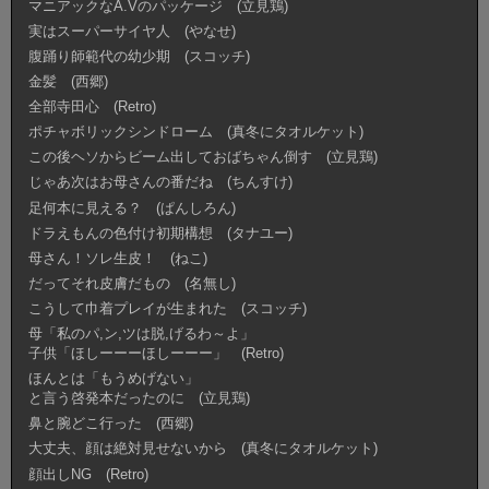
マニアックなA.Vのパッケージ (立見鶏)
実はスーパーサイヤ人 (やなせ)
腹踊り師範代の幼少期 (スコッチ)
金髪 (西郷)
全部寺田心 (Retro)
ポチャボリックシンドローム (真冬にタオルケット)
この後ヘソからビーム出しておばちゃん倒す (立見鶏)
じゃあ次はお母さんの番だね (ちんすけ)
足何本に見える？ (ぱんしろん)
ドラえもんの色付け初期構想 (タナユー)
母さん！ソレ生皮！ (ねこ)
だってそれ皮膚だもの (名無し)
こうして巾着プレイが生まれた (スコッチ)
母「私のパ,ン,ツは脱,げるわ～よ」
子供「ほしーーーほしーーー」 (Retro)
ほんとは「もうめげない」
と言う啓発本だったのに (立見鶏)
鼻と腕どこ行った (西郷)
大丈夫、顔は絶対見せないから (真冬にタオルケット)
顔出しNG (Retro)