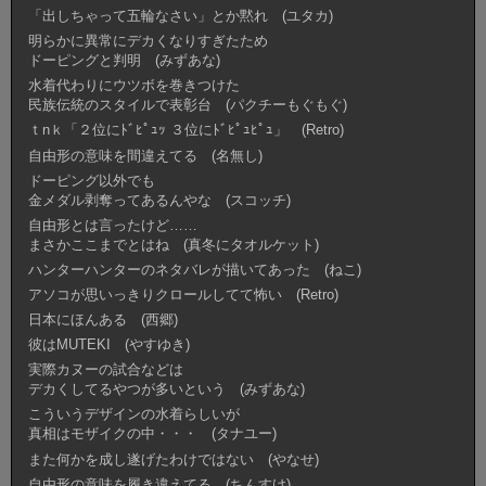
「出しちゃって五輪なさい」とか黙れ (ユタカ)
明らかに異常にデカくなりすぎたため
ドーピングと判明 (みずあな)
水着代わりにウツボを巻きつけた
民族伝統のスタイルで表彰台 (パクチーもぐもぐ)
ｔnｋ「２位にﾄﾞﾋﾟｭｯ ３位にﾄﾞﾋﾟｭﾋﾟｭ」 (Retro)
自由形の意味を間違えてる (名無し)
ドーピング以外でも
金メダル剥奪ってあるんやな (スコッチ)
自由形とは言ったけど……
まさかここまでとはね (真冬にタオルケット)
ハンターハンターのネタバレが描いてあった (ねこ)
アソコが思いっきりクロールしてて怖い (Retro)
日本にほんある (西郷)
彼はMUTEKI (やすゆき)
実際カヌーの試合などは
デカくしてるやつが多いという (みずあな)
こういうデザインの水着らしいが
真相はモザイクの中・・・ (タナユー)
また何かを成し遂げたわけではない (やなせ)
自由形の意味を履き違えてる (ちんすけ)