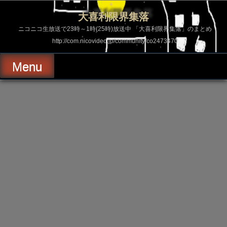
コ
ン
大喜利限界集落
テ
ン
ニコニコ生放送で23時～1時(25時)放送中 「大喜利限界集落」のまとめ
ツ
http://com.nicovideo.jp/community/co2473470
へ
ス
キ
Menu
ッ
プ