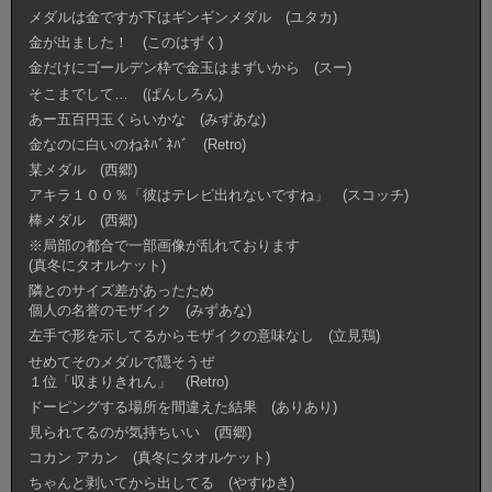
メダルは金ですが下はギンギンメダル (ユタカ)
金が出ました！ (このはずく)
金だけにゴールデン枠で金玉はまずいから (スー)
そこまでして… (ぱんしろん)
あー五百円玉くらいかな (みずあな)
金なのに白いのねﾈﾊﾞﾈﾊﾞ (Retro)
某メダル (西郷)
アキラ１００％「彼はテレビ出れないですね」 (スコッチ)
棒メダル (西郷)
※局部の都合で一部画像が乱れております
(真冬にタオルケット)
隣とのサイズ差があったため
個人の名誉のモザイク (みずあな)
左手で形を示してるからモザイクの意味なし (立見鶏)
せめてそのメダルで隠そうぜ
１位「収まりきれん」 (Retro)
ドーピングする場所を間違えた結果 (ありあり)
見られてるのが気持ちいい (西郷)
コカン アカン (真冬にタオルケット)
ちゃんと剥いてから出してる (やすゆき)