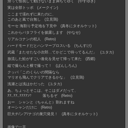
滑って怪我して動けないまま満ちてゆく (やすゆき)
実は全部トッポ (メークイン)
ここまで濡れずに来たのに、
このあと嵐で台無し (立見鶏)
モーセ 海割り予定地を下見中 (真冬にタオルケット)
これからバタフライを披露します (やなせ)
リアルコナンの犯人 (Retro)
ハードモードだとハンマーブロスいる (ちんすけ)
武蔵「またせたな小次郎…てかどこで待ってるんだ」 (ユタカ)
放流した鮭がすごい進化を見せて帰って来た (西郷)
縦で撮らんと横で撮って！ (ぱんしろん)
クッパ「このくらいの間隔なら
マリオも飛んでクリアできるかな」 (立見鶏)
浅瀬とは浅はかだった (ユタカ)
あ、ちょっとそこは、そこはダメだって、
ｱｱ､ｱｱ､ｱｱｱｱﾝ♡ 落ちるぞ (Retro)
おー シャンと（ちゃんと）割れますね
オーシャンだけに (Retro)
巨大チ/ンア/ナゴの巣穴発見！ (真冬にタオルケット)
画像で一言