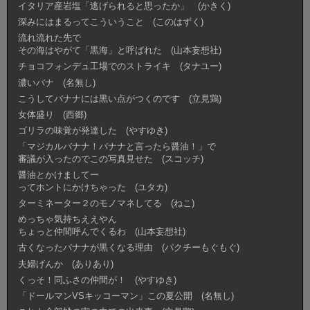
イタリア産岩塩「逃げられると思ったか」 (かきく)
深みにはまるってこういうこと (このはずく)
流れ流れた先で
その海はやがて「黒海」と呼ばれた (山本妄想社)
チョコフォンデュ工場でのストライキ (タナユー)
濃いバナ (名無し)
こうしてバナナには黒い点がつくのです (立見鶏)
女体盛り (西郷)
ゴリラの味覚が発達した (やすゆき)
「マジカルバナナ！バナナと言ったら醤油！」で
審議が入ったのでこの写真見せた (スコッチ)
醤油とかけましてー
ってホントにかけちゃった (ユタカ)
ターミネーター２のモノマネしてる (ねこ)
めっちゃ気持ちええやん
ちょっと仲間呼んでくるわ (山本妄想社)
古くなったバナナが黒くなる理由 (パクチーもぐもぐ)
夫婦げんか (ありあり)
くっそ！同ふさの仲間が！ (やすゆき)
「ドールマンVSキッコーマン」この夏公開 (名無し)