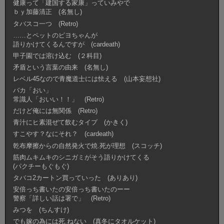
健康って「建国する家康」っていみやで
ｂｙ加藤清正 (名無し)
タバスコ一つ (Retro)
……とペットのピヨちゃんが
語りかけてくるんですが (cardeath)
甲子園では溶け込む (２科目)
矛盾という言葉の由来 (名無し)
レベル45なので青魔道士には怯える (山本妄想社)
バカ「おい」
常識人「おいい！！」 (Retro)
だけど俺には無関係 (Retro)
青汁にヒ素混ぜて飲むタイプ (かきく)
すこやす？なにそれ？ (cardeath)
乾布摩擦からの自然発火で焼.死が理想 (スコッチ)
筋肉ムキムキのシニガミがそう語りかけてくる
(パクチーもぐもぐ)
タバコ2カートン買っていった (ありあり)
安倍っち書いたの安倍っち書いたのーー
警察「詳しい話は署で」 (Retro)
みつを (ちんすけ)
でも嫁の為には死.ねない (真冬にタオルケット)