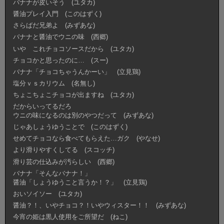
バナナが皮いそう (ユタカ)
醤油プレイ入門 (このはずく)
さらばだ兄弟よ (みずあな)
バナナと醤油でウニの味 (西郷)
いや これチョコソースだから (ユタカ)
チョコかと思ったのに… (スー)
バナナ「チョコちゃうんかーい」 (立見鶏)
塩分ｖｓカリウム (名無し)
ちょこちょこチョコが出ますね (ユタカ)
だからいってるだろ
ウニの味になるのは別のやつだって (みずあな)
じゃあしょうゆうことで (このはずく)
せめてチョコなら食べてもらえた…ガク (やなせ)
より滑りやすくしてる (スコッチ)
滑り芸の仕込みが汚らしい (西郷)
バナナ「そんなバナナ！」
醤油「しょうゆうこと言うか！？」 (立見鶏)
おいソイソー (ユタカ)
醤油？！、いやチョコ？！いやウィスター！！ (みずあな)
今宵の姫は黒人使用をご所望だ (ねこ)