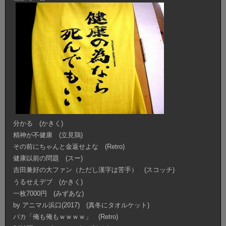
分かる (かきく)
精神が不健康 (立見鶏)
その前にちゃんと金返せよな (Retro)
健康以前の問題 (スー)
吉田兼好の大ファン（ただし漢字は苦手） (スコッチ)
うるせえデブ (かきく)
一枚7000円 (みずあな)
by アニマル浜口(2017) (真冬にタオルケット)
バカ「俺も俺もｗｗｗｗ」 (Retro)