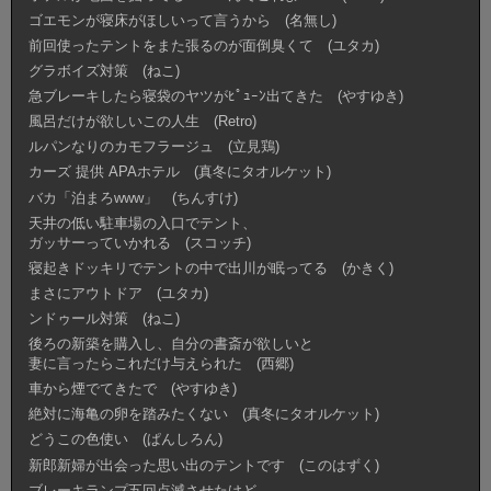
ゴエモンが寝床がほしいって言うから (名無し)
前回使ったテントをまた張るのが面倒臭くて (ユタカ)
グラボイズ対策 (ねこ)
急ブレーキしたら寝袋のヤツがﾋﾟｭｰﾝ出てきた (やすゆき)
風呂だけが欲しいこの人生 (Retro)
ルパンなりのカモフラージュ (立見鶏)
カーズ 提供 APAホテル (真冬にタオルケット)
バカ「泊まろwww」 (ちんすけ)
天井の低い駐車場の入口でテント、
ガッサーっていかれる (スコッチ)
寝起きドッキリでテントの中で出川が眠ってる (かきく)
まさにアウトドア (ユタカ)
ンドゥール対策 (ねこ)
後ろの新築を購入し、自分の書斎が欲しいと
妻に言ったらこれだけ与えられた (西郷)
車から煙でてきたで (やすゆき)
絶対に海亀の卵を踏みたくない (真冬にタオルケット)
どうこの色使い (ぱんしろん)
新郎新婦が出会った思い出のテントです (このはずく)
ブレーキランプ五回点滅させたけど