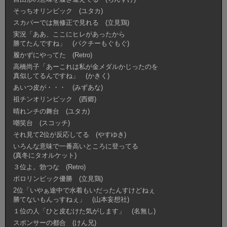
そっちオリンピック (ユタカ)
スカパーでは無修正で見れる (立見鶏)
実況「ああ、ここにヒレがあったから
勝てたんですね」 (パクチーもぐもぐ)
履かずにやってた (Retro)
高橋尚子「あーこれは私が金メダルかじったのを
真似してるんですね」 (かきく)
あいつ皮が・・・ (みずあな)
祖チンオリンピック (西郷)
晴れンチの舞台 (ユタカ)
嘲笑台 (スコッチ)
それ見て2位が反応してる (やすゆき)
いろんな意味で一番高いところに登ってる
(真冬にタオルケット)
３位よ。勃つな (Retro)
ポロリンピック優勝 (立見鶏)
2位「いやぁ途中で水着もいだったんすけどねぇ
勝てないもんっすねぇ」 (山本妄想社)
１位の人「ひと皮むけた気がします」 (名無し)
スポンサーの都合 (けん兄)