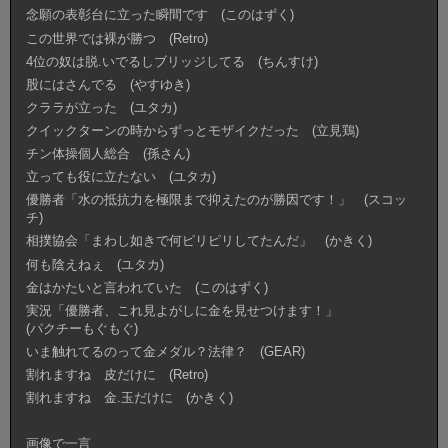
念願の表彰台に立った瞬間です (このはずく)
この世界では裸が勝つ (Retro)
4位の奴は脱.いでるしブリッジしてる (ちんすけ)
股にはさんでる (やすゆき)
クララが立った (ユタカ)
クイックターンの時からずっとモザイクだった (立見鶏)
チン体操個人総合 (孫さん)
立っても役に立たない (ユタカ)
優勝者「水の抵抗力を極限まで抑えたのが勝因です！」 (スコッ
チ)
相撲協会「まわし如きで何ピリピリしてたんだ」 (かきく)
何も陰えねぇ (ユタカ)
金はかたいと言われていた (このはずく)
実況「優勝者、これ見よがしに金を見せつけます！」
(パクチーもぐもぐ)
いま触れてるのって金メダル？法律？ (GEAR)
割れますね 皮だけに (Retro)
割れますね 金.玉だけに (かきく)
画像で一言