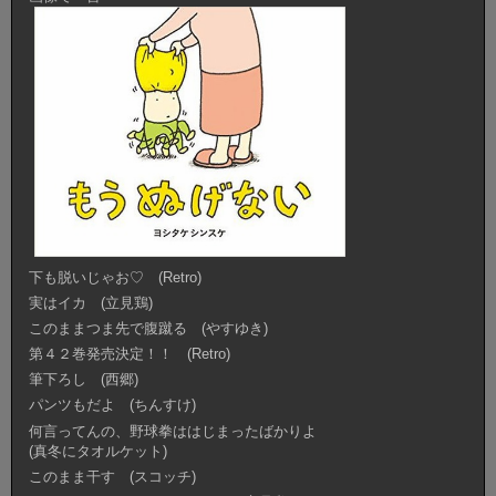
下も脱いじゃお♡ (Retro)
実はイカ (立見鶏)
このままつま先で腹蹴る (やすゆき)
第４２巻発売決定！！ (Retro)
筆下ろし (西郷)
パンツもだよ (ちんすけ)
何言ってんの、野球拳ははじまったばかりよ
(真冬にタオルケット)
このまま干す (スコッチ)