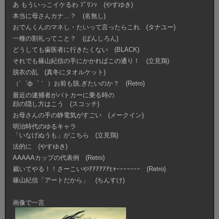
あ もういっこイケるわ ﾌﾟﾘﾝｯ (やすゆき)
本当に母さんカナ…？ (名無し)
おでんくんのマネし・たいって言ったらこれ (タナユー)
一種の割礼ってこと？ (ぱんしろん)
どうしても歯医者に行きたくない (BLACK)
それでも篠山紀信の手にかかればこの通り！ (立見鶏)
脱衣の乱 (真冬にタオルケット)
（´゜ф゜｀ ）お前も脱,ぎたいのか？ (Retro)
最近の逮捕者がパトカーに乗る時の
顔の隠し方はこう (スコッチ)
お母さんの手の静電気がすごい (メークイン)
明治時代のゆるキャラ
「いなげぬうも」がこちら (立見鶏)
法的に (やすゆき)
AAAAAカップの代表例 (Retro)
裁いてやる！！さーこいやｱｱｱｱｱｱﾋｬｰｰｰｰｰｰｰ (Retro)
篠山紀信「アートだから」 (ちんすけ)
画像で一言