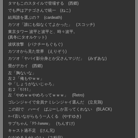
タマもこのスタイルで登場する (西郷)
でも声はアナゴさんで統一 (ねこ)
結局誰を選ぶの？ (cardeath)
カツオ「誰にも似なくてよかった」 (スコッチ)
東京タワー 波平と波平と、時々波平。
(真冬にタオルケット)
波状攻撃 (パクチーもぐもぐ)
カツオから見た世界 (えりぞう)
カツオ「ヤバイ影分身とか父さんマジだ」 (みずあな)
畳がデカイ (西郷)
左「胸ないな」
左２「俺もやｗｗ」
中「しょうがないじゃろ」
右２「ﾓﾐﾓﾐ」
左「やめｗｗやめろってｗｗｗ」 (Retro)
ゴレンジャイで全員ナミレンジャイ選んだ (立見鶏)
この顔で ハーイ ばぶーしか言ってくれない (BLACK)
ﾊｰｲ言いながらもう一人くる (やすゆき)
サブちゃん「ﾁﾜ-ｽwww」 (ちんすけ)
キャスト過不足 (けん兄)
なだめる人がいない (２科目)