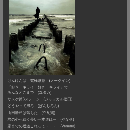
けんけんぱ 究極形態 (メークイン)
「好き キライ 好き キライ」で
あんなとこまで (ユタカ)
サスケ第3ステージ (ジャッカル松田)
どうやって帰ろ (ぱんしろん)
山田勝己は落ちた (立見鶏)
君の心へ続く長い一本道はー (やなせ)
家までの近道これって・・・ (Veneno)