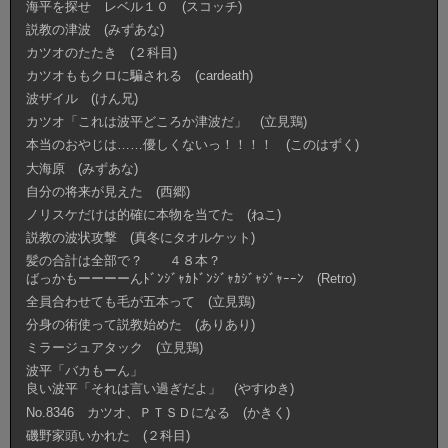
海平を探せ レベル１０ (スコッチ)
説教の津波 (みずあな)
カツオのたたき (２科目)
カツオももクロに騙される (cardeath)
波ザイル (けん兄)
カツオ「これは波平どころか津波だ」 (立見鶏)
本当のおやじは……優しくないっ！！！！ (このはずく)
大海原 (みずあな)
自分の将来が見えた (西郷)
ノリスケだけは的確に本物を当てた (ねこ)
説教の波状攻撃 (真冬にタオルケット)
髪の合計は全部で？ ４８本？
ばっかもーーーーんﾄﾞﾝｼﾞｬｶﾄﾞﾝｼﾞｬｶｼﾞｬｼﾞｬｰｰﾝ (Retro)
全員合わせても毛が五本って (立見鶏)
分身の術使って説教始めた (ありあり)
ミラージュアタック (立見鶏)
波平「バカもーん」
良い波平「それは言い過ぎだよ」 (やすゆき)
No.8346 カツオ、ＰＴＳＤになる (かきく)
磯野家頭いかれた (２科目)