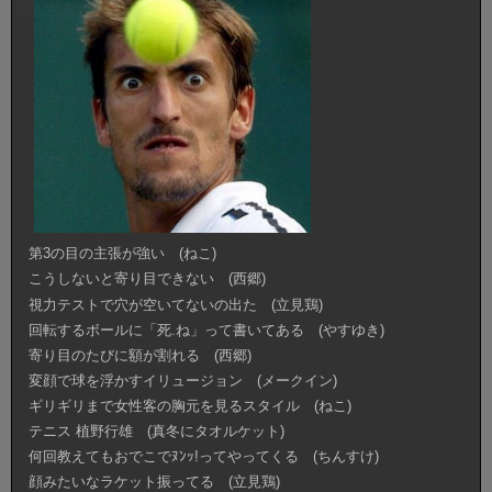
第3の目の主張が強い (ねこ)
こうしないと寄り目できない (西郷)
視力テストで穴が空いてないの出た (立見鶏)
回転するボールに「死.ね」って書いてある (やすゆき)
寄り目のたびに額が割れる (西郷)
変顔で球を浮かすイリュージョン (メークイン)
ギリギリまで女性客の胸元を見るスタイル (ねこ)
テニス 植野行雄 (真冬にタオルケット)
何回教えてもおでこでﾇﾝｯ!ってやってくる (ちんすけ)
顔みたいなラケット振ってる (立見鶏)