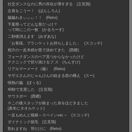
社交ダンスなのに男の存在が薄すぎる (立見鶏)
左肩をこうー！ (ぱんしろん)
脇脇わきぃぃぃ！！ (Retro)
千葉県ってどんな形だっけ？
って時にこの一枚 (かるろーす)
二秒後消えます (みずあな)
「お客様。ブランケットお持ちしました」 (スコッチ)
相方の一反木綿が黒で決めてきた (西郷)
フォークダンスのペア見つからなかったけど
テクニックで切り抜けるブ.ス (ちんすけ)
リアルマーメード（嘘） (Retro)
サザエさんのじゃんけんの始まる前の構え (スー)
情熱の脇 (ぽぅる)
40秒で支度した (立見鶏)
サウスポー (西郷)
※この後スタッフが絡まった糸をほどきました
(真冬にタオルケット)
一反もめんと猫娘～スペインver.～ (スコッチ)
ダイナミック脱毛 (立見鶏)
割れますね 羽だけに (Retro)