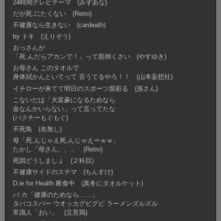
24時間テレビテーマ (みずあな)
だが死,にたくない (Retro)
不健康なら生きない (cardeath)
by トキ (えりぞう)
おっさんが
「死.んだらアカンで！」って面倒くさい (やすゆき)
お母さん このタオルで
身体拭かんといてって 言うてるやろ！！ (山本妄想社)
イチローが来てて明日のスポーツ面彩る (孫さん)
こないだは「大富豪になるためなら
金なんかいらない」って言ってたな
(パクチーもぐもぐ)
不死鳥 (名無し)
母「死,んじゃえ死,んじゃえーｗｗ」
たかし「母さん、、」 (Retro)
死因どうしましょ (２科目)
不健康サイドのステマ (ちんすけ)
D.ie for Health 断食中 (真冬にタオルケット)
バ.カ「健康のためなら……」
タバコスパー ウオッカグビグビ ラーメンズルズル
常識人「おい」 (立見鶏)