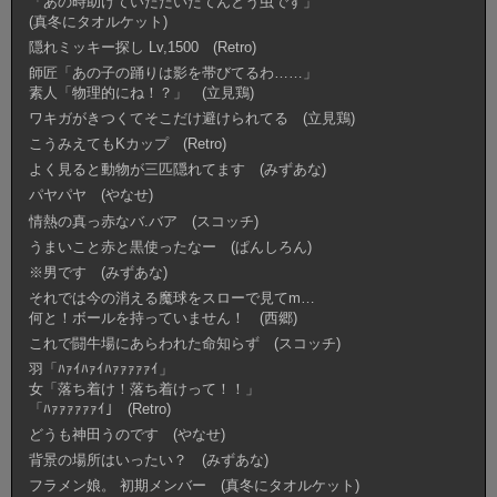
「あの時助けていただいたてんとう虫です」
(真冬にタオルケット)
隠れミッキー探し Lv,1500 (Retro)
師匠「あの子の踊りは影を帯びてるわ……」
素人「物理的にね！？」 (立見鶏)
ワキガがきつくてそこだけ避けられてる (立見鶏)
こうみえてもKカップ (Retro)
よく見ると動物が三匹隠れてます (みずあな)
パヤパヤ (やなせ)
情熱の真っ赤なバ.バア (スコッチ)
うまいこと赤と黒使ったなー (ぱんしろん)
※男です (みずあな)
それでは今の消える魔球をスローで見てm…
何と！ボールを持っていません！ (西郷)
これで闘牛場にあらわれた命知らず (スコッチ)
羽「ﾊｧｲﾊｧｲﾊｧｧｧｧｧｲ」
女「落ち着け！落ち着けって！！」
「ﾊｧｧｧｧｧｧｲ｣ (Retro)
どうも神田うのです (やなせ)
背景の場所はいったい？ (みずあな)
フラメン娘。 初期メンバー (真冬にタオルケット)