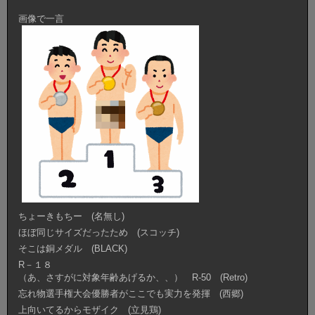
画像で一言
ちょーきもちー (名無し)
ほぼ同じサイズだったため (スコッチ)
そこは銅メダル (BLACK)
R－１８
（あ、さすがに対象年齢あげるか、、） R-50 (Retro)
忘れ物選手権大会優勝者がここでも実力を発揮 (西郷)
上向いてるからモザイク (立見鶏)