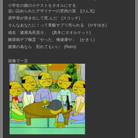
小学生の娘の小テストをタオルにする
追い詰められたデザイナーの苦肉の策 (けん兄)
肩甲骨が突き出して死.んだ (スコッチ)
そんなあなたに！って青酸サプリ売られる (やすゆき)
戒名「健康為死居士」 (真冬にタオルケット)
糖尿病デブ幽霊「やった、俺健康や」 (かきく)
健康の為なら 割れてもいい (Retro)
画像で一言