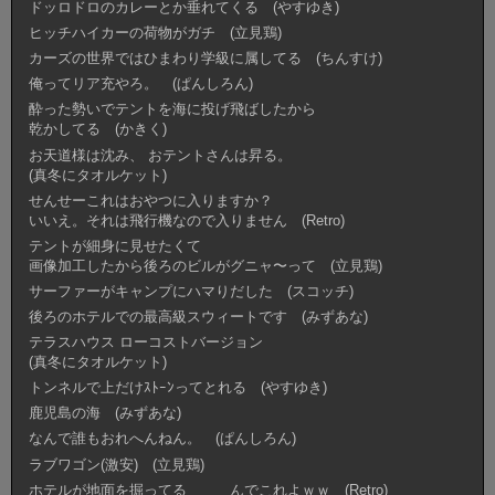
ドッロドロのカレーとか垂れてくる (やすゆき)
ヒッチハイカーの荷物がガチ (立見鶏)
カーズの世界ではひまわり学級に属してる (ちんすけ)
俺ってリア充やろ。 (ぱんしろん)
酔った勢いでテントを海に投げ飛ばしたから
乾かしてる (かきく)
お天道様は沈み、 おテントさんは昇る。
(真冬にタオルケット)
せんせーこれはおやつに入りますか？
いいえ。それは飛行機なので入りません (Retro)
テントが細身に見せたくて
画像加工したから後ろのビルがグニャ〜って (立見鶏)
サーファーがキャンプにハマりだした (スコッチ)
後ろのホテルでの最高級スウィートです (みずあな)
テラスハウス ローコストバージョン
(真冬にタオルケット)
トンネルで上だけｽﾄｰﾝってとれる (やすゆき)
鹿児島の海 (みずあな)
なんで誰もおれへんねん。 (ぱんしろん)
ラブワゴン(激安) (立見鶏)
ホテルが地面を掘ってる んでこれよｗｗ (Retro)