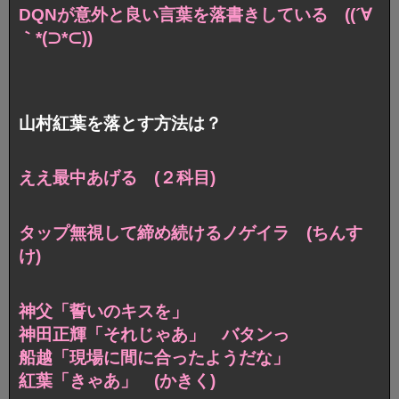
DQNが意外と良い言葉を落書きしている ((´∀
｀*(⊃*⊂))
山村紅葉を落とす方法は？
ええ最中あげる (２科目)
タップ無視して締め続けるノゲイラ (ちんす
け)
神父「誓いのキスを」
神田正輝「それじゃあ」 バタンっ
船越「現場に間に合ったようだな」
紅葉「きゃあ」 (かきく)