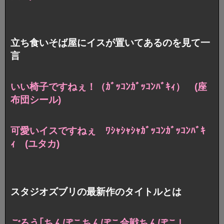
立ち食いそば屋にイスが置いてあるのを見て一
言
いい椅子ですねぇ！（ｶﾞｯｺﾝｶﾞｯｺﾝﾊﾞｷｨ） (座
布団シール)
可愛いイスですねぇ ﾜｼｬｼｬｼｬｶﾞｯｺﾝｶﾞｯｺﾝﾊﾞｷ
ｨ (ユタカ)
スタジオズブリの最新作のタイトルとは
ごろう｢ちんぽこちんぽこ合戦ちんぽこ｣