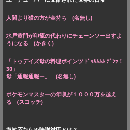
人間より猫の方が金持ち (名無し)
水戸黄門が印籠の代わりに
チェーンソー出すよ
うになる (かきく)
「トゥデイズ母の料理ポインツ ﾄﾞｩﾙﾙﾙﾙ ﾃﾞﾝｯ！
30」
母「通報通報ー」 (名無し)
ポケモンマスターの年収が１０００万を越え
る (スコッチ)
塩対応ならぬ味噌対応とは？