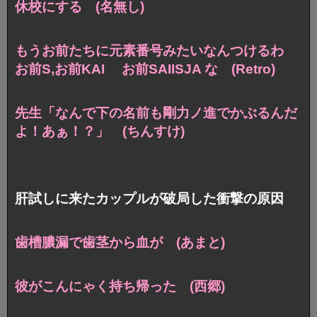
休校にする (名無し)
もうお前たちに元素番号みたいなんつけるわ
お前S,お前KAI お前SAIISJA な (Retro)
先生「なんで下の名前も剛力ノ進でかぶるんだ
よ！あぁ！？」
(ちんすけ)
肝試しに来たカップルが破局した衝撃の原因
歯槽膿漏で歯茎から血が (あまと)
彼がこんにゃく持ち帰った (西郷)