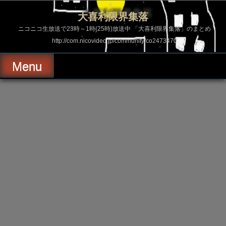
コ
ン
大喜利限界集落
テ
ン
ニコニコ生放送で23時～1時(25時)放送中 「大喜利限界集落」のまとめ
ツ
http://com.nicovideo.jp/community/co2473470
へ
ス
キ
Menu
ッ
プ