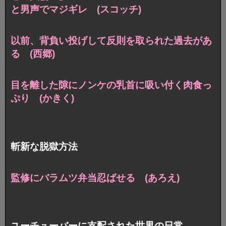
と男声でマジギレ (スコッチ)
以前、背負い投げして
反則を取られた過去があ
る (西郷)
目を離した隙にノンケの乳首に吸い付く
肉食っ
ぷり (かきく)
斬新な脱獄方法
監修にバラムツ弁当忍ばせる (あろえ)
ユーチューバーに支配された世界の日常