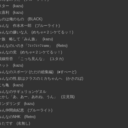
スター (kazu)
大喜利 (kazu)
ものは俺のもの (BLACK)
みんな 作水木一郎 (ブルーライト)
みんなの嫌いな人 (めちゃ×２シケてるッ！)
一族 略して「みん族」 (kazu)
みんなのいのき「ﾌｪｯﾌｪｯﾌｪww」 (Retro)
みんなの党 (めちゃ×２シケてるッ！)
視線拒否 「こっち見んな」 (ユタカ)
ネット (kazu)
みんなのスポーツ (ただの総集編) (♠すぺーど)
みんなの性,欲はクラスのミカちゃんへ (かさのば)
こち亀 (kazu)
みんなのサギュリョンゲヌル
たかし「あ、あー、あれね、うん」 (立見鶏)
リンダリンダ (kazu)
みん仲間由紀恵 (ブルーライト)
みんなのNHK (Retro)
うたです (名無し)