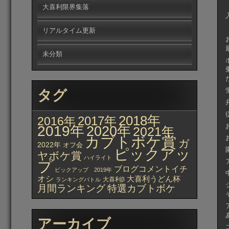
大喜利限界集落
リアルタイム更新
未分類
タグ
2018年
2017年
2016年
2019年
2020年
2021年
カブトボケ賞
ガ
2022年
オフ会
ピックアッ
ヤボケ賞
ハイライト
プ
ブログコメントイチ
ピックアップ 2019年
オシ
大喜利うどん杯
大喜利β
ランキングバトル
月間ランキング
特選カブトボケ
アーカイブ