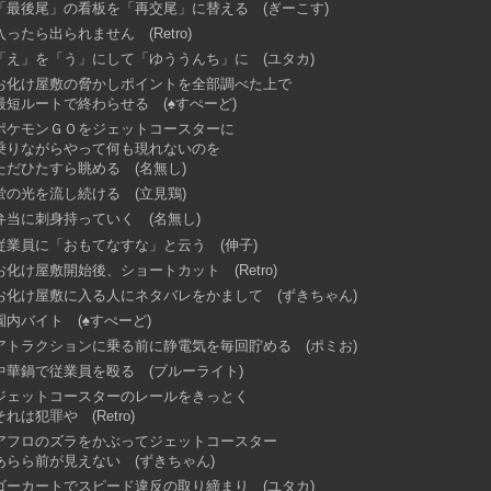
「最後尾」の看板を「再交尾」に替える (ぎーこす)
入ったら出られません (Retro)
「え」を「う」にして「ゆううんち」に (ユタカ)
お化け屋敷の脅かしポイントを全部調べた上で
最短ルートで終わらせる (♠すぺーど)
ポケモンＧＯをジェットコースターに
乗りながらやって何も現れないのを
ただひたすら眺める (名無し)
蛍の光を流し続ける (立見鶏)
弁当に刺身持っていく (名無し)
従業員に「おもてなすな」と云う (伸子)
お化け屋敷開始後、ショートカット (Retro)
お化け屋敷に入る人にネタバレをかまして (ずきちゃん)
園内バイト (♠すぺーど)
アトラクションに乗る前に静電気を毎回貯める (ポミお)
中華鍋で従業員を殴る (ブルーライト)
ジェットコースターのレールをきっとく
それは犯罪や (Retro)
アフロのズラをかぶってジェットコースター
あらら前が見えない (ずきちゃん)
ゴーカートでスピード違反の取り締まり (ユタカ)