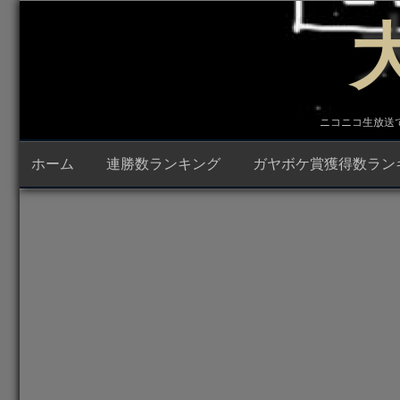
コ
ン
テ
ン
ツ
へ
ス
キ
ニコニコ生放送で23時
ッ
プ
ホーム
連勝数ランキング
ガヤボケ賞獲得数ラン