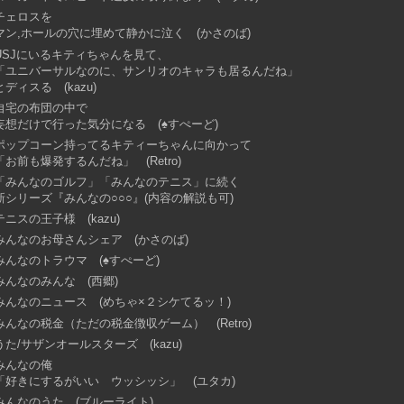
チェロスを
マン,ホールの穴に埋めて静かに泣く (かさのば)
USJにいるキティちゃんを見て、
「ユニバーサルなのに、サンリオのキャラも居るんだね」
とディスる (kazu)
自宅の布団の中で
妄想だけで行った気分になる (♠すぺーど)
ポップコーン持ってるキティーちゃんに向かって
「お前も爆発するんだね」 (Retro)
「みんなのゴルフ」「みんなのテニス」に続く
新シリーズ『みんなの○○○』(内容の解説も可)
テニスの王子様 (kazu)
みんなのお母さんシェア (かさのば)
みんなのトラウマ (♠すぺーど)
みんなのみんな (西郷)
みんなのニュース (めちゃ×２シケてるッ！)
みんなの税金（ただの税金徴収ゲーム） (Retro)
うた/サザンオールスターズ (kazu)
みんなの俺
「好きにするがいい ウッシッシ」 (ユタカ)
みんなのうた (ブルーライト)