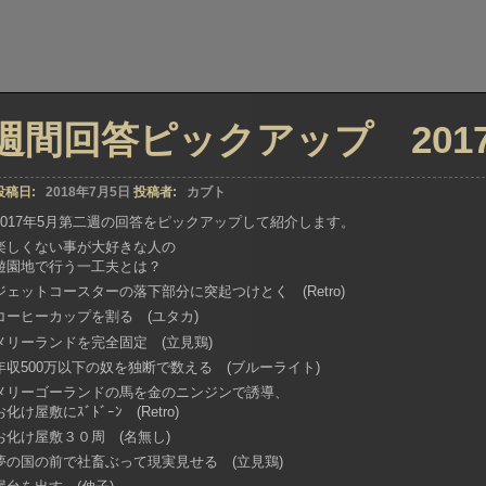
週間回答ピックアップ 2017年
投稿日:
2018年7月5日
投稿者:
カブト
2017年5月第二週の回答をピックアップして紹介します。
楽しくない事が大好きな人の
遊園地で行う一工夫とは？
ジェットコースターの落下部分に突起つけとく (Retro)
コーヒーカップを割る (ユタカ)
メリーランドを完全固定 (立見鶏)
年収500万以下の奴を独断で数える (ブルーライト)
メリーゴーランドの馬を金のニンジンで誘導、
お化け屋敷にｽﾞﾄﾞｰﾝ (Retro)
お化け屋敷３０周 (名無し)
夢の国の前で社畜ぶって現実見せる (立見鶏)