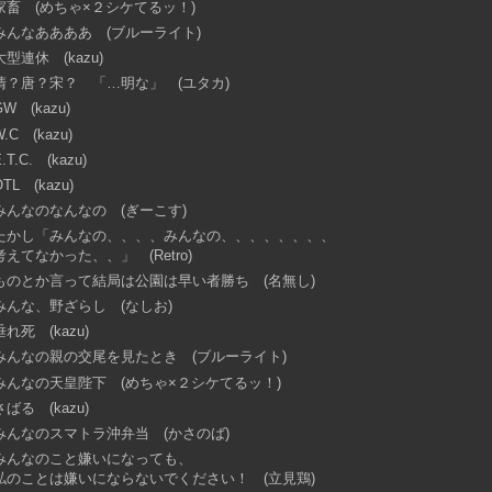
家畜 (めちゃ×２シケてるッ！)
みんなああああ (ブルーライト)
大型連休 (kazu)
清？唐？宋？ 「…明な」 (ユタカ)
GW (kazu)
W.C (kazu)
.T.C. (kazu)
OTL (kazu)
みんなのなんなの (ぎーこす)
たかし「みんなの、、、、みんなの、、、、、、、、
考えてなかった、、」 (Retro)
ものとか言って結局は公園は早い者勝ち (名無し)
みんな、野ざらし (なしお)
垂れ死 (kazu)
みんなの親の交尾を見たとき (ブルーライト)
みんなの天皇陛下 (めちゃ×２シケてるッ！)
さばる (kazu)
みんなのスマトラ沖弁当 (かさのば)
みんなのこと嫌いになっても、
私のことは嫌いにならないでください！ (立見鶏)