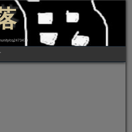
落
ity/co2473470
グ