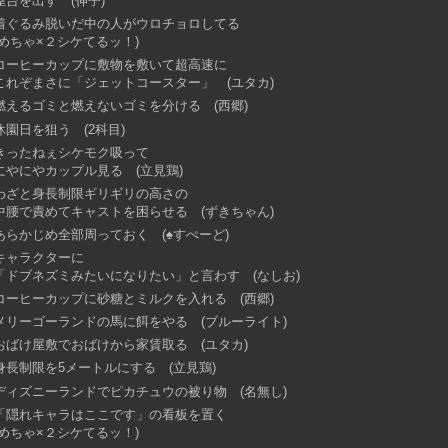
屋台を出す (伸子)
着ぐるみ脱いだ中の人がウロチョロしてる
(めちゃ×２シケてるッ！)
コーヒーカップに敷物を敷いて超高速に
これぞまさに「ジェットコースター」 (ユタカ)
燃えるゴミと燃えないゴミを分ける (西郷)
休園日を狙う (2科目)
きったねぇシケモク吸って
にやにやカップル見る (立見鶏)
わざと身長制限ギリギリの高さの
中腰で責めてキャストを困らせる (ずきちゃん)
あらかじめ全部周っておく (♠すぺーど)
キャラクターに
「ドブネズミみたいになりたい」と言わす (なしお)
コーヒーカップに砂糖とミルクを入れる (西郷)
メリーゴーランドの馬に餌をやる (ブルーライト)
おばけ屋敷でおばけから家賃取る (ユタカ)
身長制限を5メートルにする (立見鶏)
ディズニーランドでピカチュウの被り物 (名無し)
「隠れキャラはここです」の看板を置く
(めちゃ×２シケてるッ！)