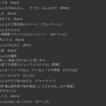
んでる (kazu)
みんなのkazuさん そうだ。みんなのだ (Retro)
んき (kazu)
ぼせてる (kazu)
みんなの工業高校のイメージ (ブルーライト)
みんなのカカポ
（捕獲数でランクが上がっていく） (♠すぺーど)
MCバトル (kazu)
おんなのなみだ (伸子)
出家 (kazu)
みんなの麺類
(貧しい家族で分け合うと思いきや、
お庭で大規模なビュッフェスタイル) (西郷)
みんなノリノリだねぇ、いいねぇ！と中尾彬 (かさのば)
中にいるカルマ (なしお)
みんなのデブ女の仕打ち (ブルーライト)
GW 俺は畑作業で毎年畑過ごしてますがね…(ガチ農家)
(ずきちゃん)
んべえ (kazu)
みんなのあいぽっどなの (ぎーこす)