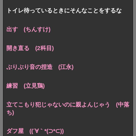
トイレ待っているときにそんなことをするな
出す (ちんすけ)
開き直る (2科目)
ぶりぶり音の捏造 (江永)
練習 (立見鶏)
立てこもり犯じゃないのに親よんじゃう (中落
ち)
ダフ屋 ((´∀｀*(⊃*⊂))