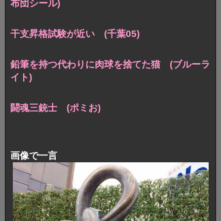
布団シール)
干支昇格試験が近い (千葉05)
鉛筆を持つ代わりに肉球を捨てた猫 (ブルーラ
イト)
闘魂三銃士 (ポミお)
画像で一言