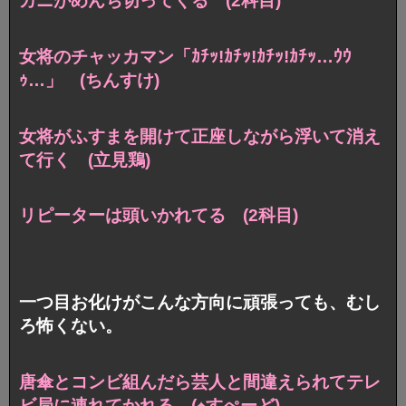
カニがめんち切ってくる (2科目)
女将のチャッカマン
「ｶﾁｯ!ｶﾁｯ!ｶﾁｯ!ｶﾁｯ…ｳｳ
ｩ…」 (ちんすけ)
女将がふすまを開けて
正座しながら浮いて消え
て行く (立見鶏)
リピーターは頭いかれてる (2科目)
一つ目お化けがこんな方向に頑張っても、むし
ろ怖くない。
唐傘とコンビ組んだら
芸人と間違えられてテレ
ビ局に連れてかれる (♠すぺーど)