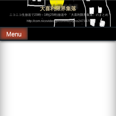
コ
ン
大喜利限界集落
テ
ン
ニコニコ生放送で23時～1時(25時)放送中 「大喜利限界集落」のまとめ
ツ
http://com.nicovideo.jp/community/co2473470
へ
ス
キ
Menu
ッ
プ