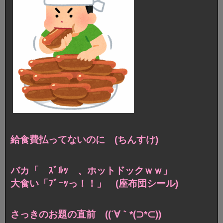
給食費払ってないのに (ちんすけ)
バカ「 ｽﾞﾙｯ 、ホットドックｗｗ」
大食い「ﾌﾞｰｯっ！！」 (座布団シール)
さっきのお題の直前 ((´∀｀*(⊃*⊂))