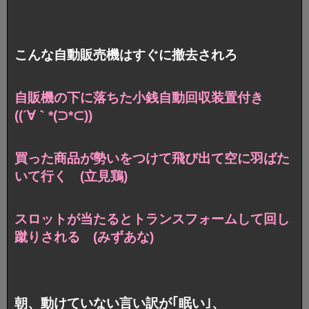
こんな自動販売機はすぐに撤去されろ
自販機の下に落ちた小銭自動回収装置付き
((´∀｀*(⊃*⊂))
買った商品が勢いをつけて飛び出て
空に羽ばた
いて行く (立見鶏)
スロットが当たると
トランスフォームして回し
蹴りされる (みずあな)
朝、動けていない言い訳が｢眠い｣、