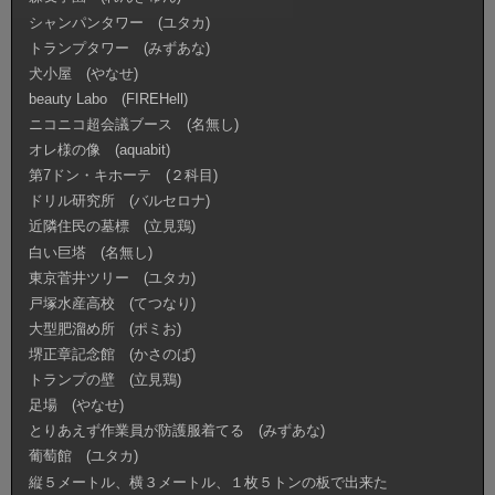
シャンパンタワー (ユタカ)
トランプタワー (みずあな)
犬小屋 (やなせ)
beauty Labo (FIREHell)
ニコニコ超会議ブース (名無し)
オレ様の像 (aquabit)
第7ドン・キホーテ (２科目)
ドリル研究所 (バルセロナ)
近隣住民の墓標 (立見鶏)
白い巨塔 (名無し)
東京菅井ツリー (ユタカ)
戸塚水産高校 (てつなり)
大型肥溜め所 (ポミお)
堺正章記念館 (かさのば)
トランプの壁 (立見鶏)
足場 (やなせ)
とりあえず作業員が防護服着てる (みずあな)
葡萄館 (ユタカ)
縦５メートル、横３メートル、１枚５トンの板で出来た