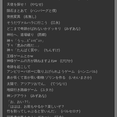
天使を探せ！ (やなせ)
隕石まとあて (ハンバーグと僕)
突然変異 (名無し)
そうだヴァルハラに行こう (江永)
どこまで奇跡がばれないかドッキリ (みずあな)
神社へ、道場破り (西郷)
神々「うっ…ﾋﾟｭｯﾋﾟｭｯ」
下々「恵みの雨だ…」
神々「たんぱく質や」 (ちんすけ)
王様ゲームとかw
神様ゲームの方が跳ねますよねw (ぴぴか)
奇跡を起こして
アンビリーバボーに取り上げられようゲーム (ハンニバル)
鼻が長くて首が長い動物 ゾリンを作る (いわいまさか)
太陽で、アツアツおでん。 (てつなり)
地獄行き路線ゲーム (ユタカ)
神ングアウト (みずあな)
「お、おい？!」
「ははは、お前もやるか？楽しいぞ？
竹を割ってしゃぶると甘いんだ」 (バルセロナ)