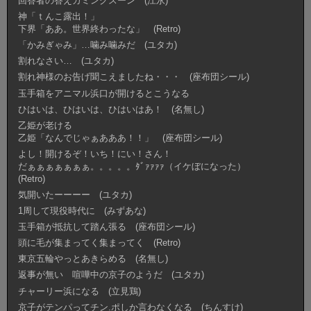
回答者の答えカミングスーン (江永)
神「ｔんこ露出！」
下界「ああ。世界終わったな」 (Retro)
「かみぎゃみ」…噛み噛みだ (ユタカ)
割れなさい… (ユタカ)
割れ神様のお告げ聞こえましたね・・・ (座布団シール)
玉手箱をアニマル浜口が開けるとこうなる
ひはいは、ひはいは、ひはいはあ！ (名無し)
乙姫が老ける
乙姫「なんでじゃぁあああ！！」 (座布団シール)
よし！開けるぞ！いち！にい！さん！
だぁぁぁぁぁぁぁ。。。。。ﾀﾞｧｧｧｧ（イケぼになった）
(Retro)
気開いたーーーー (ユタカ)
1周して現役時代に (みずあな)
玉手箱が抵抗して踏ん張る (座布団シール)
頭に毛が集まってく集まってく (Retro)
東京五輪やっとあきらめる (名無し)
返事が無い 喧嘩中の京子のようだ (ユタカ)
チャーリー浜になる (立見鶏)
京子がテンパってチン.ポしか言わなくなる (ちんすけ)