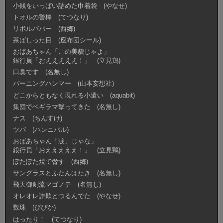
小銭をいっぱい詰めた巾着袋 (やなせ)
トオルの警棒 (てつなり)
リボルババー (西郷)
茶ばしった目 (座布団シール)
おばあちゃん「この美貌じゃよ」
銀行員「おえええええ！」 (立見鶏)
口臭です (名無し)
バーニングハンマー (山本妄想社)
どこからともなく現れる小遣い (aquabit)
集団でベギラマ撃ってきた (名無し)
ナス (ちんすけ)
ツバ (ハンニバル)
おばあちゃん「涙、じゃな」
銀行員「おえええええ！」 (立見鶏)
ぽたぽた焼で脅す (西郷)
サングラスとふたんはたき (名無し)
飛天御剣流マゴノテ (名無し)
オレオレ詐欺とつるんでた (やなせ)
数珠 (ぴぴか)
はったり！ (てつなり)