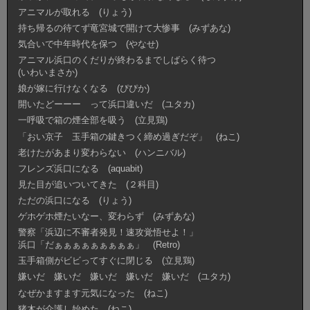
アニマルが取れる (りょう)
持ち帰るの待てず竜宮城で開けて大惨事 (みずあな)
気合いで中年時代を保つ (やなせ)
アニマル浜口のくだりが終わるまでしばらく待つ
(いわいまさか)
娘が嫁に行けなくなる (ぴぴか)
開いたどーーー って浜口違いだ (ユタカ)
一呼吸で箱の煙全部を吸う (立見鶏)
「おい京子 玉手箱の鍵きつく締め過ぎだぞ」 (ねこ)
老けたがあまり変わらない (ハンニバル)
フレンズ浜口になる (aquabit)
見た目が追いついてきた (２科目)
ただの浜口になる (りょう)
ゲホゲホ煙たいなー、変わらず (みずあな)
警察「浜辺に不審者発見！速攻覚悟せよ！」
浜口「だぁぁぁぁぁぁぁぁぁ」 (Retro)
玉手箱側がビビってすぐに閉じる (立見鶏)
嫌いだ 嫌いだ 嫌いだ 嫌いだ 嫌いだ (ユタカ)
なぜかますます元気になった (ねこ)
猪木が介護し始めた (ねこ)