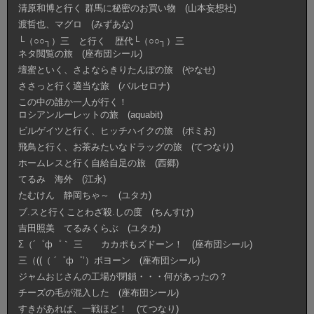
清原和博と行く 群馬に秘密のお買い物 (山本妄想社)
渡哲也、マグロ (みずあな)
└（○○┐）三 と行く 歴代└（○○┐）三
ネタ閲覧の旅 (座布団シール)
壇蜜といく、さよならきりたんぽの旅 (やなせ)
ささっと行く適当な旅 (バルセロナ)
この中の誰か一人が行く！
ロシアンルーレットの旅 (aquabit)
ビルゲイツと行く、ヒッチハイクの旅 (ポミお)
飛鳥と行く、お茶みたいなドラッグの旅 (てつなり)
ホームレスと行く自給自足の旅 (西郷)
てるみ 海外 (江永)
たむけん 静岡ちゃ～ (ユタカ)
ブ.スと行くことわざ殺.しの度 (ちんすけ)
吉田照美 てるみくらぶ (ユタカ)
Σ（´゜ф゜｀ 三 カカポもズドーン！ (座布団シール)
三（((（ ´゜ф゜’）ボヨーン (座布団シール)
ジャムおじさんの工場が閉鎖・・・何があったの？
チーズの毛が混入した (座布団シール)
すきがあれば、一戦ほど！ (てつなり)