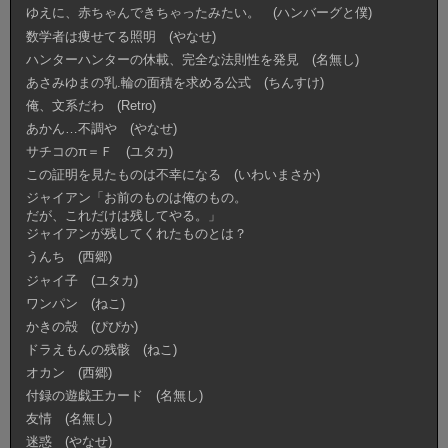
ゆえに、赤ちゃんできちゃったみたい。 (ハンバーグと僕)
数学者は痩せてる照明 (やなせ)
ハンターハンターの休載、完全な法則性を発見 (名無し)
あさみゆまの乳.輪の面積を求める公式 (ちんすけ)
俺、文系だわ (Retro)
あかん…不調や (やなせ)
サチコのπ＝Ｆ (ユタカ)
この証明を見たものは不幸になる (いわいまさか)
ジャイアン「お前のものは俺のもの。
だが、これだけは残してやる。」
ジャイアンが残してくれたものとは？
うんち (西郷)
ジャイ子 (ユタカ)
ワンパン (ねこ)
かきの殻 (ぴぴか)
ドラえもんの残骸 (ねこ)
オカン (西郷)
付録の遊戯王カード (名無し)
友情 (名無し)
迷惑 (やなせ)