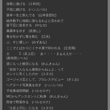
深夜に逃げる (２科目)
子役に媚びる (ハンニバル)
坂本一生と飲んでる (山本妄想社)
細木数子に地獄に落ちるわよと言われて
坂下忍に改名する (やなせ)
暴露本を出す (名無し)
毒を吐かずに毒を飲む (江永)
ぶ、すに優しい (みずあな)
ここぞとばかりにミヤネ屋で叩かれる (立見鶏)
土 Σ（反上忍） あ！・・・まぁええか・・・
(座布団シール)
逆にもっと饒舌になる (れんきゅん)
「自信？んなもん最初からねぇよ」って
ホントに失くしたのか (ユタカ)
ゴージャス忍として、プロレスデビュー (ポミお)
ヘアヌード写真集を出す (ハンニバル)
子役養成所閉鎖 (バルセロナ)
MCからアシスタントに転身 (れんきゅん)
田舎で野菜作る (バルセロナ)
「土反上刃心」になる (ユタカ)