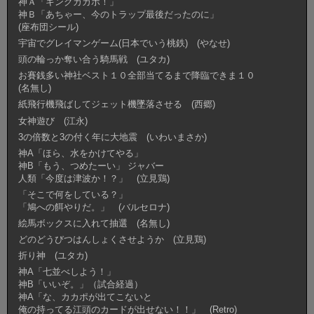
神Ａ「キングカカポ！」
神Ｂ「あちゃー、今のトラップ最後だったのに」
(座布団シール)
宇宙でグレイマンゲーム(日本でいう桃鉄) (やなせ)
頭の輪っか奪い合う騎馬戦 (ユタカ)
お賽銭多い神社ベスト１０全部当てるまで降臨できま１０
(名無し)
紙飛行機飛ばしてジェット機墜落させる (西郷)
女神遊び (江永)
3の倍数と3の付く年に大地震 (いわいまさか)
神A「ほら、水をかけてやる」
神B「もう、つめたーい」 ジャバー
人類「今度は津波か！？」 (立見鶏)
「そこで何をしている？」
「鳩への餌やりだ。」 (バルセロナ)
絵馬ボックスに入れて抽選 (名無し)
どのどうびつはんしょくさせようか (立見鶏)
折り神 (ユタカ)
神A「七並べしよう！」
神B「いいぞ。」（試合経過）
神A「な、カカポが出てこないと
俺の持ってる江頭のカードが出せない！！」 (Retro)