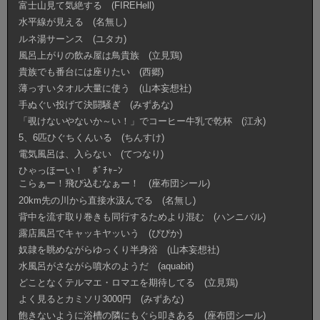
富士山見て気絶する (FIREHell)
水平線が見える (名無し)
ルネ湯サーンス (ユタカ)
風呂上がりの飲み屋は鳥貴族 (立見鶏)
貴族でも番台には座りたい (西郷)
薄っすいタオル大量に使う (山本妄想社)
手ぬぐい投げて決闘騒ぎ (みずあな)
「覗けないやないか～い！」でコーヒー牛乳で乾杯 (江永)
5、6匹ひぐちくんいる (ちんすけ)
電気風呂は、入らない (てつなり)
ひゃっほーい！ ﾎﾞﾁｬｰﾝ
こらぁー！飛び込むなぁー！ (座布団シール)
20km先の川から直接水汲んでる (名無し)
背中を流す取り巻きも同行するためより混む (ハンニバル)
露店風呂でキャッキヤッいう (ぴぴか)
奴隷を眺めながらゆっくり半身浴 (山本妄想社)
水風呂がさながら噴水のようだ (aquabit)
どことなくテルマエ・ロマエを期待してる (立見鶏)
よく見るとカミソリ3000円 (みずあな)
飽きないように浴槽の隣にもぐら叩きある (座布団シール)