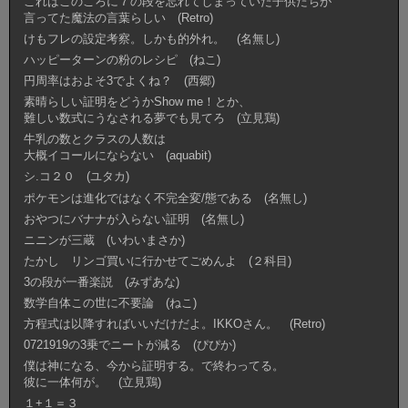
これはこのころに７の段を忘れてしまっていた子供たちが
言ってた魔法の言葉らしい (Retro)
けもフレの設定考察。しかも的外れ。 (名無し)
ハッピーターンの粉のレシピ (ねこ)
円周率はおよそ3でよくね？ (西郷)
素晴らしい証明をどうかShow me！とか、
難しい数式にうなされる夢でも見てろ (立見鶏)
牛乳の数とクラスの人数は
大概イコールにならない (aquabit)
シ.コ２０ (ユタカ)
ポケモンは進化ではなく不完全変/態である (名無し)
おやつにバナナが入らない証明 (名無し)
ニニンが三蔵 (いわいまさか)
たかし リンゴ買いに行かせてごめんよ (２科目)
3の段が一番楽説 (みずあな)
数学自体この世に不要論 (ねこ)
方程式は以降すればいいだけだよ。IKKOさん。 (Retro)
0721919の3乗でニートが減る (ぴぴか)
僕は神になる、今から証明する。で終わってる。
彼に一体何が。 (立見鶏)
１+１＝３