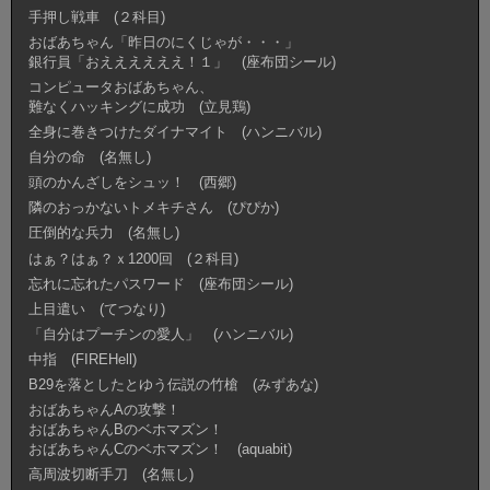
手押し戦車 (２科目)
おばあちゃん「昨日のにくじゃが・・・」
銀行員「おええええええ！１」 (座布団シール)
コンピュータおばあちゃん、
難なくハッキングに成功 (立見鶏)
全身に巻きつけたダイナマイト (ハンニバル)
自分の命 (名無し)
頭のかんざしをシュッ！ (西郷)
隣のおっかないトメキチさん (ぴぴか)
圧倒的な兵力 (名無し)
はぁ？はぁ？ｘ1200回 (２科目)
忘れに忘れたパスワード (座布団シール)
上目遣い (てつなり)
「自分はプーチンの愛人」 (ハンニバル)
中指 (FIREHell)
B29を落としたとゆう伝説の竹槍 (みずあな)
おばあちゃんAの攻撃！
おばあちゃんBのベホマズン！
おばあちゃんCのベホマズン！ (aquabit)
高周波切断手刀 (名無し)