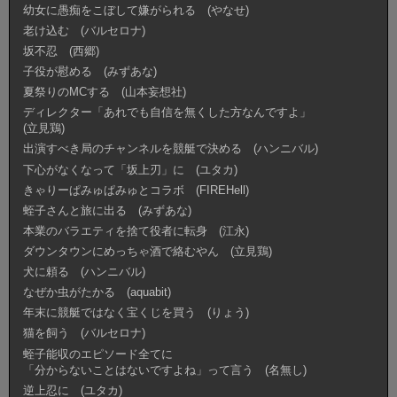
幼女に愚痴をこぼして嫌がられる (やなせ)
老け込む (バルセロナ)
坂不忍 (西郷)
子役が慰める (みずあな)
夏祭りのMCする (山本妄想社)
ディレクター「あれでも自信を無くした方なんですよ」
(立見鶏)
出演すべき局のチャンネルを競艇で決める (ハンニバル)
下心がなくなって「坂上刃」に (ユタカ)
きゃりーぱみゅぱみゅとコラボ (FIREHell)
蛭子さんと旅に出る (みずあな)
本業のバラエティを捨て役者に転身 (江永)
ダウンタウンにめっちゃ酒で絡むやん (立見鶏)
犬に頼る (ハンニバル)
なぜか虫がたかる (aquabit)
年末に競艇ではなく宝くじを買う (りょう)
猫を飼う (バルセロナ)
蛭子能収のエピソード全てに
「分からないことはないですよね」って言う (名無し)
逆上忍に (ユタカ)