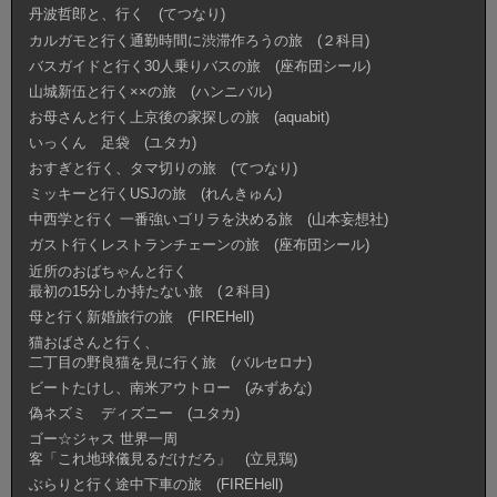
丹波哲郎と、行く (てつなり)
カルガモと行く通勤時間に渋滞作ろうの旅 (２科目)
バスガイドと行く30人乗りバスの旅 (座布団シール)
山城新伍と行く××の旅 (ハンニバル)
お母さんと行く上京後の家探しの旅 (aquabit)
いっくん 足袋 (ユタカ)
おすぎと行く、タマ切りの旅 (てつなり)
ミッキーと行くUSJの旅 (れんきゅん)
中西学と行く 一番強いゴリラを決める旅 (山本妄想社)
ガスト行くレストランチェーンの旅 (座布団シール)
近所のおばちゃんと行く
最初の15分しか持たない旅 (２科目)
母と行く新婚旅行の旅 (FIREHell)
猫おばさんと行く、
二丁目の野良猫を見に行く旅 (バルセロナ)
ビートたけし、南米アウトロー (みずあな)
偽ネズミ ディズニー (ユタカ)
ゴー☆ジャス 世界一周
客「これ地球儀見るだけだろ」 (立見鶏)
ぶらりと行く途中下車の旅 (FIREHell)