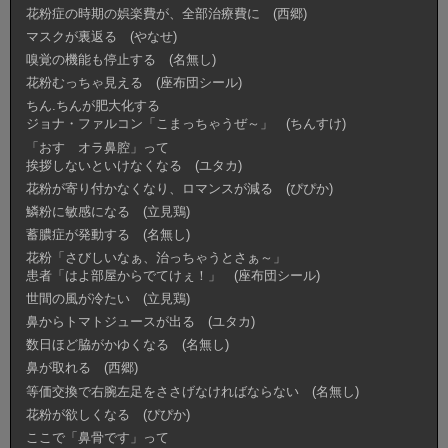
花粉症の時期の娯楽費が、全部治療費に (西郷)
マスクが裏返る (やなせ)
嗅覚の機能も停止する (名無し)
花粉むっちゃ見える (座布団シール)
ちん.ちんが肥大化する
ジョナ・ファルコン「こまっちゃうぜ～」 (ちんすけ)
「おす オラ鼻腔」って
挨拶しないといけなくなる (ユタカ)
花粉が寄り付かなくなり、ロマンスが減る (ぴぴか)
鱗粉に敏感になる (立見鶏)
蓄膿症が発動する (名無し)
花粉「さびしいなぁ、治っちゃうとさぁ～」
患者「はよ部屋からでてけぇ！」 (座布団シール)
世間の風が冷たい (立見鶏)
鼻からトマトジュースが出る (ユタカ)
数日ほど脇がかゆくなる (名無し)
鼻が取れる (西郷)
等価交換で右腕左足をささげなければならない (名無し)
花粉が欲しくなる (ぴぴか)
ここで「鼻骨です」って