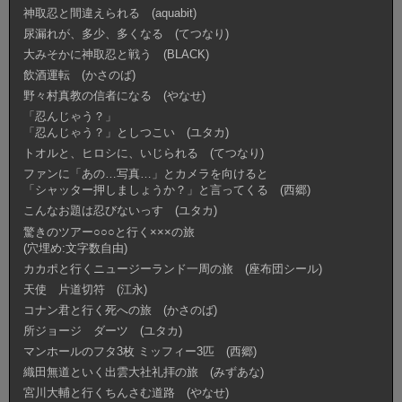
神取忍と間違えられる (aquabit)
尿漏れが、多少、多くなる (てつなり)
大みそかに神取忍と戦う (BLACK)
飲酒運転 (かさのば)
野々村真教の信者になる (やなせ)
「忍んじゃう？」
「忍んじゃう？」としつこい (ユタカ)
トオルと、ヒロシに、いじられる (てつなり)
ファンに「あの…写真…」とカメラを向けると
「シャッター押しましょうか？」と言ってくる (西郷)
こんなお題は忍びないっす (ユタカ)
驚きのツアー○○○と行く×××の旅
(穴埋め:文字数自由)
カカポと行くニュージーランド一周の旅 (座布団シール)
天使 片道切符 (江永)
コナン君と行く死への旅 (かさのば)
所ジョージ ダーツ (ユタカ)
マンホールのフタ3枚 ミッフィー3匹 (西郷)
織田無道といく出雲大社礼拝の旅 (みずあな)
宮川大輔と行くちんさむ道路 (やなせ)