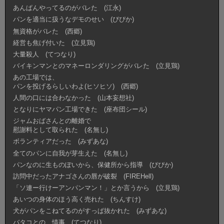
あんぱんやってるのがバレた (江永)
パンを適当に扱うなデモのせい (ぴぴか)
無資格がバレた (西郷)
経営も焦げ付いた (立見鶏)
大量殺人 (てつなり)
バイキンマンとのマネーロンダリングがバレた (立見鶏)
あの工場では、
パンを投げるらしいわよ(ヒソヒソ) (西郷)
人間の口には合わなかった (山本妄想社)
となりにヤマパン工場できた (座布団シール)
ジャムおばさんとの離婚で
慰謝料として取られた (名無し)
ボランティアだった (みずあな)
全てのパンに自我が芽生えた (名無し)
パンなのに生ものぽいから、保健所から指導 (ぴぴか)
訪問中だったアナゴさんの唇が破裂 (FIREHell)
「ソ連ー行けーアンパンマン！」とか言うから (立見鶏)
あいつの身体のほう高く売れた (ちんすけ)
犬がパンをこねてるのがすっぱ抜かれた (みずあな)
バタコとの、情事 (てつなり)