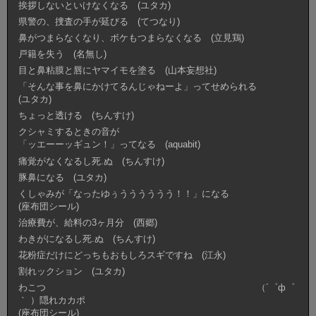
挨拶しないといけなくなる (ユタカ)
県警の、捜査の手が延びる (てつなり)
鼻がつまらなくなり、ボケもつまらなくなる (立見鶏)
戸籍を失う (名無し)
目と鼻粘膜と唇にヤマイモを塗る (山本妄想社)
「そんな事を鼻にかけてるんじゃねーよ」ってせめられる
(ユタカ)
ちょっと透ける (ちんすけ)
クシャミするときの音が
「ッエーーッギュン！」ってなる (aquabit)
痛覚がなくなるし死.ぬ (ちんすけ)
豚鼻になる (ユタカ)
くしゃみが「なったゆぅうううううう！！」になる
(座布団シール)
治療費が、給料の3ヶ月分 (西郷)
わきがになるし死.ぬ (ちんすけ)
花粉症だけにどっちもおもしろスギですね (江永)
割れックション (ユタカ)
わこつ （´゜ф゜
｀ ）隠れカカポ
(座布団シール)