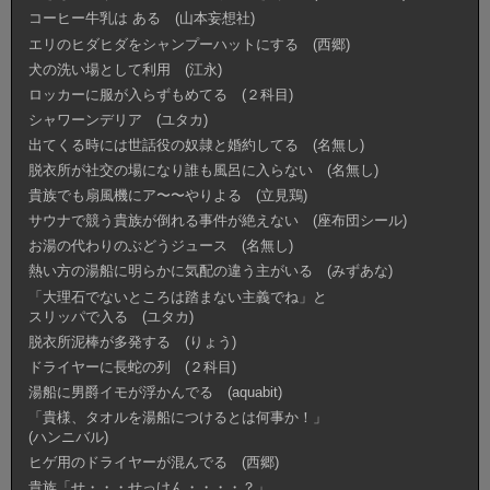
コーヒー牛乳は ある (山本妄想社)
エリのヒダヒダをシャンプーハットにする (西郷)
犬の洗い場として利用 (江永)
ロッカーに服が入らずもめてる (２科目)
シャワーンデリア (ユタカ)
出てくる時には世話役の奴隷と婚約してる (名無し)
脱衣所が社交の場になり誰も風呂に入らない (名無し)
貴族でも扇風機にア〜〜やりよる (立見鶏)
サウナで競う貴族が倒れる事件が絶えない (座布団シール)
お湯の代わりのぶどうジュース (名無し)
熱い方の湯船に明らかに気配の違う主がいる (みずあな)
「大理石でないところは踏まない主義でね」と
スリッパで入る (ユタカ)
脱衣所泥棒が多発する (りょう)
ドライヤーに長蛇の列 (２科目)
湯船に男爵イモが浮かんでる (aquabit)
「貴様、タオルを湯船につけるとは何事か！」
(ハンニバル)
ヒゲ用のドライヤーが混んでる (西郷)
貴族「せ・・・せっけん・・・・？」