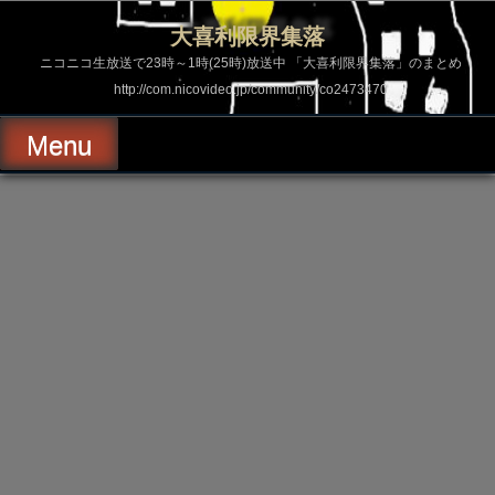
コ
ン
大喜利限界集落
テ
ン
ニコニコ生放送で23時～1時(25時)放送中 「大喜利限界集落」のまとめ
ツ
http://com.nicovideo.jp/community/co2473470
へ
ス
キ
Menu
ッ
プ