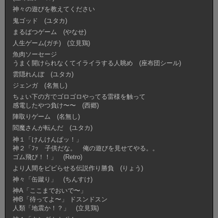
神々の遊びを教えてください
鬼ゴッド (ユタカ)
まるばつゲーム (やなせ)
人生ゲーム(ガチ) (立見鶏)
魚肉ソーセージ
うまく開けられなくてイライラする人眺め (座布団シール)
雲隠れんぼ (ユタカ)
ジェンガ (名無し)
ちょい下の方でゴロゴロやってる雷様を触って
感電したやつ負け〜〜 (西郷)
陣取りゲーム (名無し)
閻魔さんが転んだ (ユタカ)
神１「けんけんぱッ！」
神２「ﾌｯ 子供だな。 俺の遊びを見せてやる。。
ゴム飛び！！」 (Retro)
より人間をビビらせる伝説作り勝負 (りょう)
神々「缶蹴り」 (ちんすけ)
神A「ここまでおいで〜」
神B「待ってよ〜」 ドスンドスン
人類「地震か！？」 (立見鶏)