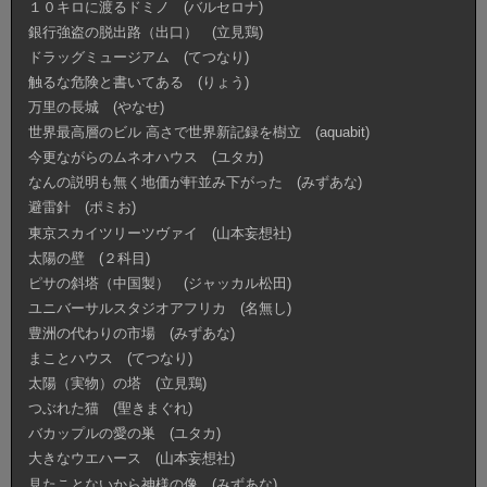
１０キロに渡るドミノ (バルセロナ)
銀行強盗の脱出路（出口） (立見鶏)
ドラッグミュージアム (てつなり)
触るな危険と書いてある (りょう)
万里の長城 (やなせ)
世界最高層のビル 高さで世界新記録を樹立 (aquabit)
今更ながらのムネオハウス (ユタカ)
なんの説明も無く地価が軒並み下がった (みずあな)
避雷針 (ポミお)
東京スカイツリーツヴァイ (山本妄想社)
太陽の壁 (２科目)
ピサの斜塔（中国製） (ジャッカル松田)
ユニバーサルスタジオアフリカ (名無し)
豊洲の代わりの市場 (みずあな)
まことハウス (てつなり)
太陽（実物）の塔 (立見鶏)
つぶれた猫 (聖きまぐれ)
バカップルの愛の巣 (ユタカ)
大きなウエハース (山本妄想社)
見たことないから神様の像 (みずあな)