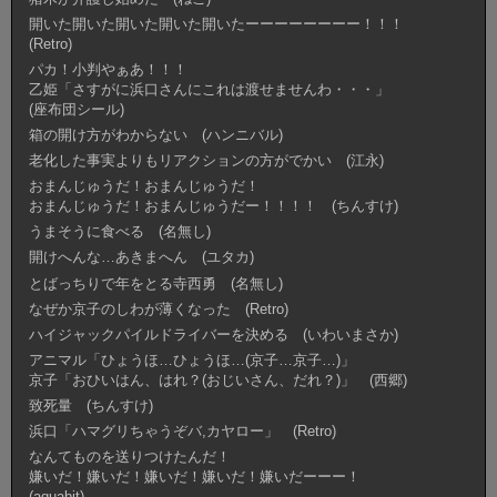
開いた開いた開いた開いた開いたーーーーーーーー！！！
(Retro)
パカ！小判やぁあ！！！
乙姫「さすがに浜口さんにこれは渡せませんわ・・・」
(座布団シール)
箱の開け方がわからない (ハンニバル)
老化した事実よりもリアクションの方がでかい (江永)
おまんじゅうだ！おまんじゅうだ！
おまんじゅうだ！おまんじゅうだー！！！！ (ちんすけ)
うまそうに食べる (名無し)
開けへんな…あきまへん (ユタカ)
とばっちりで年をとる寺西勇 (名無し)
なぜか京子のしわが薄くなった (Retro)
ハイジャックパイルドライバーを決める (いわいまさか)
アニマル「ひょうほ…ひょうほ…(京子…京子…)」
京子「おひいはん、はれ？(おじいさん、だれ？)」 (西郷)
致死量 (ちんすけ)
浜口「ハマグリちゃうぞバ,カヤロー」 (Retro)
なんてものを送りつけたんだ！
嫌いだ！嫌いだ！嫌いだ！嫌いだ！嫌いだーーー！
(aquabit)