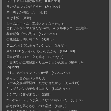
ジャイアンの頭が取れた (FIREHell)
サンジェルマンができた (みずあな)
戸田恵子が閉経した (江永)
実は米派 (西郷)
ジャムおじさん「工場大きくなったなぁ、
これじゃジャマ工場だなwww」 ➡︎ フルボッコ (立見鶏)
和食朝食ブーム到来 (ハンニバル)
委託加工に切り替えた (名無し)
アニメだけでは食っていけない (ぴぴか)
米米CLUBをライバル扱いしたから (FIREHell)
国道が通るので、立ち退き (てつなり)
引田天功の工場脱出イリュージョンの演出で爆発した
(aquabit)
それこそバイキンマンの仕業 (ハンニバル)
せっかく集めたパン祭りの
シール交換期限切れてたやなせたかし (ちんすけ)
ヤマザキパンの子会社に参入 (れんきゅん)
シンプルに客が来ない (西郷)
ついに顔にジャムが入ってないのがバレた (りょう)
誰もお金を落とさないので必然 (名無し)