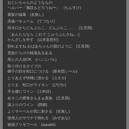
おじいちゃんのようなもの
ヘルパー「施設もどろうね〜」 (ちんすけ)
紫髪の猛毒 (名無し)
高速バキューム (てつなり)
排水口からどんぶらこ、どんぶらこ…… (立見鶏)
「あんたらなら これで じゅうぶんさね」と
かんざしを外す (山本妄想社)
割れますね おばあちゃんの肌のように (立見鶏)
貴族だらけの銭湯あるある
馬との入浴OK (ハンニバル)
取り付けるタイプの
獅子の顔を蛇口につける (座布団シール)
とりあえず特権に浸かる (ユタカ)
とりま、蛇口がライオン (ぴぴか)
手を腰にワイン (２科目)
あそこの襟巻きもまぁ貴族 (立見鶏)
湯上りのワイン (西郷)
よくサーベルが尻に刺さる (名無し)
使用人がサウナで倒れる (みずあな)
秘湯グリモワール (aquabit)