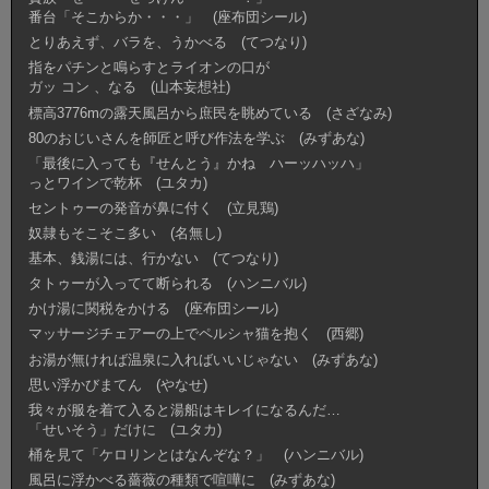
番台「そこからか・・・」 (座布団シール)
とりあえず、バラを、うかべる (てつなり)
指をパチンと鳴らすとライオンの口が
ガッ コン 、なる (山本妄想社)
標高3776mの露天風呂から庶民を眺めている (さざなみ)
80のおじいさんを師匠と呼び作法を学ぶ (みずあな)
「最後に入っても『せんとう』かね ハーッハッハ」
っとワインで乾杯 (ユタカ)
セントゥーの発音が鼻に付く (立見鶏)
奴隷もそこそこ多い (名無し)
基本、銭湯には、行かない (てつなり)
タトゥーが入ってて断られる (ハンニバル)
かけ湯に関税をかける (座布団シール)
マッサージチェアーの上でペルシャ猫を抱く (西郷)
お湯が無ければ温泉に入ればいいじゃない (みずあな)
思い浮かびまてん (やなせ)
我々が服を着て入ると湯船はキレイになるんだ…
「せいそう」だけに (ユタカ)
桶を見て「ケロリンとはなんぞな？」 (ハンニバル)
風呂に浮かべる薔薇の種類で喧嘩に (みずあな)