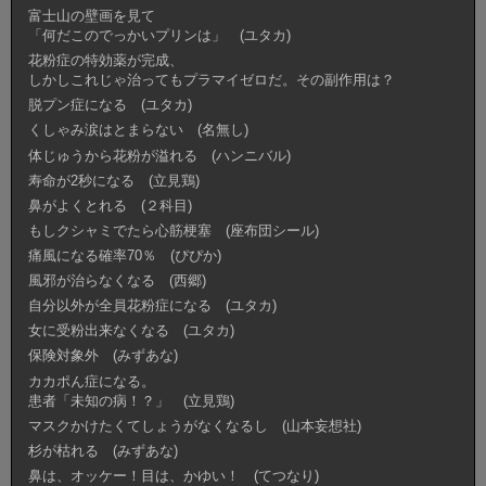
富士山の壁画を見て
「何だこのでっかいプリンは」 (ユタカ)
花粉症の特効薬が完成、
しかしこれじゃ治ってもプラマイゼロだ。その副作用は？
脱プン症になる (ユタカ)
くしゃみ涙はとまらない (名無し)
体じゅうから花粉が溢れる (ハンニバル)
寿命が2秒になる (立見鶏)
鼻がよくとれる (２科目)
もしクシャミでたら心筋梗塞 (座布団シール)
痛風になる確率70％ (ぴぴか)
風邪が治らなくなる (西郷)
自分以外が全員花粉症になる (ユタカ)
女に受粉出来なくなる (ユタカ)
保険対象外 (みずあな)
カカポん症になる。
患者「未知の病！？」 (立見鶏)
マスクかけたくてしょうがなくなるし (山本妄想社)
杉が枯れる (みずあな)
鼻は、オッケー！目は、かゆい！ (てつなり)