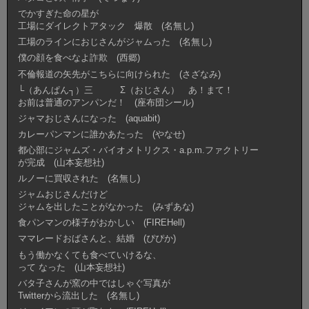
でかすぎた命の星が
工場にダイレクトアタック 爆散 (名無し)
工場のラインにおじさんがジャムった (名無し)
僕の顔を食べなよ詐欺 (西郷)
不倫報道の矢先がこちらに向けられた (さざなみ)
└（あんぱん┐）三 Σ（おじさん） あ！まて！
お前は普通のアンパンだ！ (座布団シール)
ジャマおじさんになった (aquabit)
カレーパンマンに誰かあたった (やなせ)
都心部にジャムズ・バイオメトリクス・a.p.m.ファクトリー
が完成 (山本妄想社)
ルノーに買収された (名無し)
ジャムおじさんだけど
ジャムを出したことがなかった (みずあな)
食パンマンの様子がおかしい (FIREHell)
ママレードおばさんと、結婚 (ぴぴか)
もう働かなくても食べていけるな、
って なった (山本妄想社)
バタ子さんが窯の中ではしゃぐ写真が
Twitterから流出した (名無し)