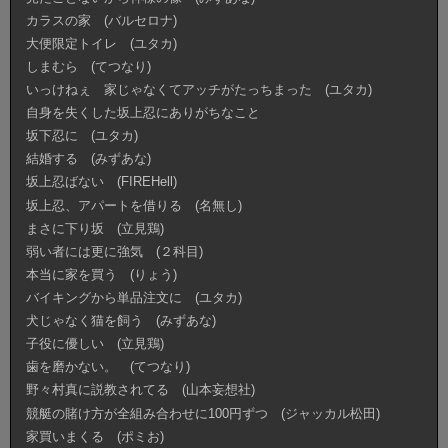
カラスの家 (バルセロナ)
大便限定トイレ (ユタカ)
しまむら (てつなり)
いっけねぇ 家じゃなくてアッチがたっちまった (ユタカ)
自身を失くした坂上忍にありがちなこと
坂下忍に (ユタカ)
結婚する (みずあな)
坂上忍ばない (FIREHell)
坂上忍、アパートを借りる (名無し)
まさに下り坂 (立見鶏)
弱い者には更に強気 (２科目)
本当に家を買う (りょう)
バイキングから単品注文に (ユタカ)
犬じゃなく猫を飼う (みずあな)
子役に優しい (立見鶏)
歯を磨かない。 (てつなり)
野々村真に説教されてる (山本妄想社)
競艇の賭け方が全組み合わせに100円ずつ (ジャッカル松田)
家買いまくる (ポミお)