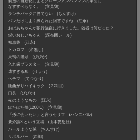
製造の自動化によるクローンアンパンマンの軍団に
なすすべもなく。 (立見鶏)
ランチパックに勝てない (ちんすけ)
パンだけによく練られた回答ですね (江永)
おばあちゃんが銀行強盗に行きました。凶器は何だった？
鋭いおじいちゃん (座布団シール)
知恵袋 (江永)
トカロフ (名無し)
巣鴨の饅頭 (ぴぴか)
入れ歯ブラスター (立見鶏)
遠すぎる耳 (りょう)
ヘチマ (てつなり)
腰曲がりハイキック (２科目)
口臭 (ぴぴか)
杖のようなもの (江永)
ぽたぽた焼(1200℃) (立見鶏)
「孫に会いたい」と言うセリフ (ハンニバル)
要介護3 という立場 (山本妄想社)
バールような孫 (ちんすけ)
リボルバー (西郷)