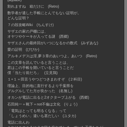
割れますね 箱だけに (Retro)
数学者が遺した手帳にとんでもない証明が。
どんな証明？
７の段攻略Wiki (ちんすけ)
サザエの家の戸棚には、
オヤツやケーキが入ってる謎 (西郷)
サザエさんの最終回がいつになるかの数式 (みずあな)
愛の証明 (ぴぴか)
アルキメデスは淫,夢３章のあいつよ。あいつ (Retro)
この文章を読んでいると言うことは、
君はこの手帳を開いていると言うことだ
僕「当たり前だろ」 (立見鶏)
１+１＝田言うやつどつきまわすぞ (２科目)
理論上、目的地に直行するより千葉県を
グルグルしてた方が良かった (名無し)
オカンが電話に出ると2オクターブ上がる (西郷)
石田純一＋靴下＝not不倫は文化 (りょう)
「電気はとっても明るくなる」って
「しょうめい」違いも甚だしい (ユタカ)
電話に出んわ