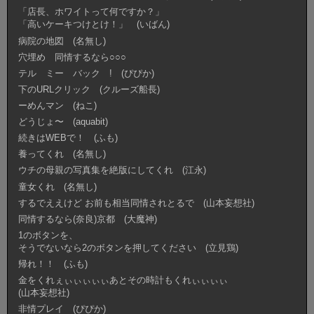
「店長、ホワイトって何ですか？」
「高いケーキつけとけ！」 (いばん)
病院の地図 (名無し)
穴埋め 同情するなら○○○
テル ミー バック ! (ぴぴか)
下のURLクリック (クルーズ船長)
ーめんマン (ねこ)
どうじょ〜 (aquabit)
続きはWEBで！ (ふも)
養ってくれ (名無し)
ウチの母親の写真集を絶版にしてくれ (江永)
童女くれ (名無し)
するでええけど お前も相当同情されとるで (山本妄想社)
同情するなら(奈良)京都 (大魔神)
1のボタンを、
そうでないなら2のボタンを押してください (立見鶏)
帰れ！！ (ふも)
金をくれぇぃぃぃぃぃあとその時計もくれぃぃぃぃ
(山本妄想社)
非情プレイ (ぴぴか)