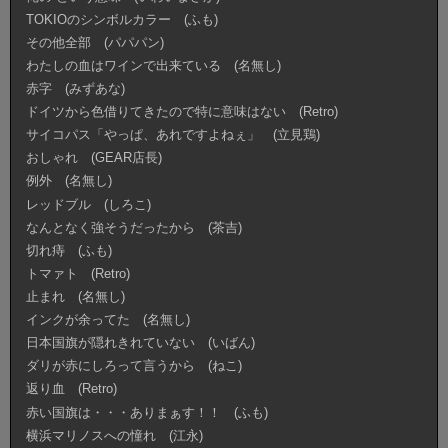
TOKIOのシンボルカラー (ふも)
その他全部 (パパパン)
わたしの血はワインで出来ている (名無し)
赤字 (みずあな)
ドイツから色借りてきたので特に意味はない (Retro)
サイコパス「やっぱ、あれですよねぇ」 (立見鶏)
おしゃれ (GEAR店長)
例外 (名無し)
レッドブル (しろこ)
なんとなく強そうだったから (茶吉)
切れ痔 (ふも)
トマァト (Retro)
止まれ (名無し)
インクが余ってた (名無し)
日本国旗が隠れきれていない (いばん)
ダリが赤にしろって言うから (ねこ)
返り血 (Retro)
赤い国旗は・・・ありまぁす！！ (ふも)
横浜マリノスへの憧れ (江永)