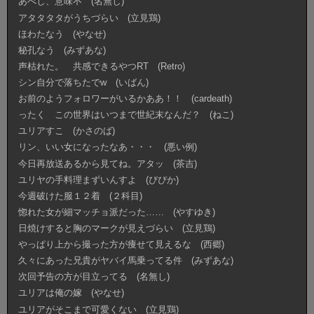
あべし、意味不 (名無し)
アタタタタがうちづらい (立見鶏)
ほわたなう (やなせ)
秘孔なう (みずあな)
声枯れた。 共感できるやつRT (Retro)
シン自分で落ちたでw (いばん)
お前のようフォロワーがいるかああ！！ (cardeath)
ったく この世界はいつまで世紀末なんだ？ (ねこ)
ユリアすこ (かさのば)
リン、いい女になったなあ・・・ (悪い例)
今日再放送あるから見てね。アタッ (茶吉)
ユリヤの手料理まずいんすよ (ぴぴか)
今週破けた服１２着 (２科目)
惚れた女が細マッチョ派だった…… (やすゆき)
日焼けすると胸のマークが見えづらい (立見鶏)
やっぱり上から撮った方が痩せて見えるな (西郷)
久々にあった兄貴がヤバイ馬乗ってる件 (みずあな)
次回予告の方が目立ってる (名無し)
ユリアは俺の嫁 (やなせ)
ユリアがそこまで可愛くない (立見鶏)