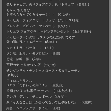
炙りキャビア、炙りフォアグラ、炙りトリュフ (名無し)
あかん ちんさむ
お前らも食ってやろうかー！！！ (やなせ)
キャビガ フォアグガ トリュガ (クルーズ船長)
ピロシキ ビビンバ やくみつる (ぴぴか)
トリュフ フォアグラ キャビンアテンダント (山本妄想社)
ハッピーターンの粉 カステラの紙に付いてる方
袋の隅に残ってるポテチ (名無し)
タカ！トラ！バッタ！！ (ふも)
タン塩、胆汁、ヘモグロビン (西郷)
竹達 篠崎 豚 (入学)
西野カナ とりせつ 失恋 (やなせ)
チンゲンサイ・チンジャオロース・名古屋コーチン
(名無し)
フィロスとラとス
メロス「それわしの弟子！」 (立見鶏)
片桐はいり 大林素子 ナナフシ (山本妄想社)
テンガ デンマ チョコボール (ぴぴか)
親「そんなことばっか言ってないで仕事探しな」 (大魔神)
縦笛 シロツメクサ 鼻くそ (江永)