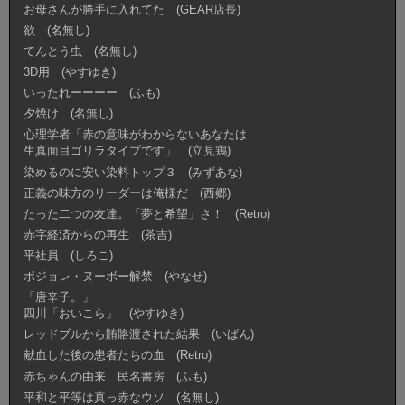
お母さんが勝手に入れてた (GEAR店長)
欲 (名無し)
てんとう虫 (名無し)
3D用 (やすゆき)
いったれーーーー (ふも)
夕焼け (名無し)
心理学者「赤の意味がわからないあなたは
生真面目ゴリラタイプです」 (立見鶏)
染めるのに安い染料トップ３ (みずあな)
正義の味方のリーダーは俺様だ (西郷)
たった二つの友達。「夢と希望」さ！ (Retro)
赤字経済からの再生 (茶吉)
平社員 (しろこ)
ボジョレ・ヌーボー解禁 (やなせ)
「唐辛子。」
四川「おいこら」 (やすゆき)
レッドブルから賄賂渡された結果 (いばん)
献血した後の患者たちの血 (Retro)
赤ちゃんの由来 民名書房 (ふも)
平和と平等は真っ赤なウソ (名無し)