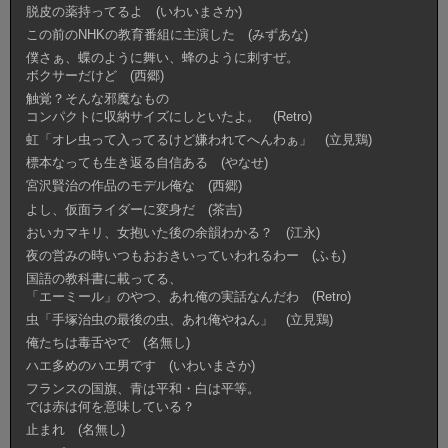
脱皮の薬持ってるよ (いわいまさか)
この前のNHKの教育番組に主演した (みずあな)
僕さぁ、蝶のように舞い、蜂のように刺すぜ。
ボクサーだけど (西郷)
触覚？そんな邪魔なもの
コンパクトに収納サイズにしといたよ。 (Retro)
虹「オレ虫って入ってるけど嫌われてへんわぁ」 (立見鶏)
標本なっても生き返る自信ある (やなせ)
宮沢賢治の作品のモデル俺な (西郷)
よし、仮面ライダーに変身だ (茶吉)
おいカマキリ、女抱いた後の余韻わかる？ (江永)
夜の営みの時いつもおおきいっていわれるわー (ふも)
国語の教科書に載ってる、
「エーミール」のやつ、あれ俺の実話なんだわ (Retro)
虫「手塚治虫の最後の虫、あれ俺やねん」 (立見鶏)
俺たちは毒舌やで (名無し)
ハエ多めのハエ男です (いわいまさか)
フランスの国旗、青は平和・白は平等。
では赤は何を意味している？
止まれ (名無し)