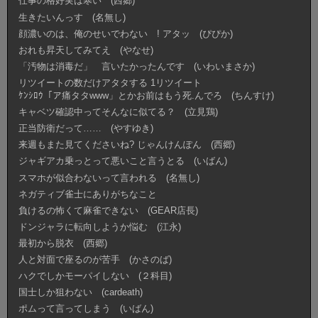
仕事の格好実は寒い (西郷)
生きたいんっす (名無し)
顔濃いのは、俺のせいでわない ! アタッ (ぴぴか)
おれも昇天してみてえ (やなせ)
「汚物は消毒だ」 言いたかったんです (いわいまさか)
リツイートの数だけアタタする 1リツイート
ｹﾝｼﾛｳ「ア痛タタwww」とかお前はもう死.んでろ (ちんすけ)
キャベツ確認中ってそんなに似てる？ (立見鶏)
正当防衛だって…… (やすゆき)
来週もまた見てくださいね? じゃんけんぽん (西郷)
ジャギアカ乗っとって悪いこと言うとる (いばん)
スマホが似合わないって言われる (名無し)
ネガティブ雀士にありがちなこと
負けるの怖くて麻雀できない (GEAR店長)
ドンジャラに転向しようか悩む (江永)
最初から脱衣 (西郷)
人と対面で座るのが苦手 (かさのば)
ハクでしかモーパイしない (２科目)
国士しか狙わない (cardeath)
ポムって言ってしまう (いばん)