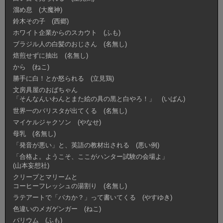
溜め息 (大魔神)
鈴木その子 (西郷)
ホワイト企業からのスカウト (ふも)
ブラジル人の白髪のおじさん (名無し)
焙煎せずに抽出 (名無し)
から (ねこ)
勝手に白！とか怒られる (立見鶏)
文房具屋のおばちゃん
「そんなんいわんとまた絵の具の黒と白やろ！」 (いばん)
世界一のバリスタが出てくる (名無し)
マイケルジャクソン (やなせ)
母乳 (名無し)
「発音が悪い」と、英語の教材出される (悪い例)
「合格よ。ようこそ、ここがハンター試験の会場よ」
(山本妄想社)
クリープとマリームと
コーヒーフレッシュの湯割り (名無し)
ラテアートで「バカか？」って書いてくる (やすゆき)
色違いのメガゲンガー (ねこ)
バリウム (ふも)