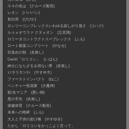
小４の名は (クルーズ船長)
レオン (パパパン)
初出荷 (ぴぴか)
ロンリーコンプレックスいわゆる寂しがり屋さ (コハク)
ルゥォオウラァ クヌォオン (立見鶏)
ロリータコントラクトスープレックス (ふも)
ロート製薬コンプリート (やなせ)
目覚めの朝 (名無し)
Gackt「ロリコン」 (いばん)
紳士にならざるを得ない男 (名無し)
ｪﾝラリカンﾇｯ (やすゆき)
ファーストインパクト (ねこ)
ベンチャー投資家 (大魔神)
処/女マニア (悪い例)
悪の手先 (名無し)
保健体育 (クルーズ船長)
未来への咆哮 (ふも)
大人と子供の架け橋 (やすゆき)
たかし「ロリコンをかっこよく言って」