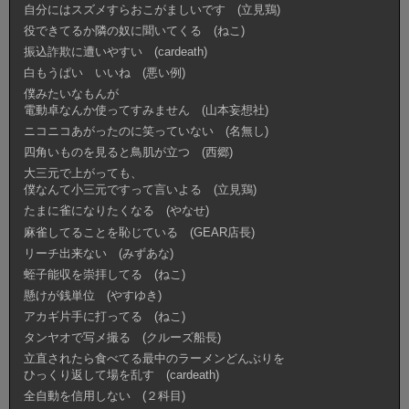
自分にはスズメすらおこがましいです (立見鶏)
役できてるか隣の奴に聞いてくる (ねこ)
振込詐欺に遭いやすい (cardeath)
白もうぱい いいね (悪い例)
僕みたいなもんが
電動卓なんか使ってすみません (山本妄想社)
ニコニコあがったのに笑っていない (名無し)
四角いものを見ると鳥肌が立つ (西郷)
大三元で上がっても、
僕なんて小三元ですって言いよる (立見鶏)
たまに雀になりたくなる (やなせ)
麻雀してることを恥じている (GEAR店長)
リーチ出来ない (みずあな)
蛭子能収を崇拝してる (ねこ)
懸けが銭単位 (やすゆき)
アカギ片手に打ってる (ねこ)
タンヤオで写メ撮る (クルーズ船長)
立直されたら食べてる最中のラーメンどんぶりを
ひっくり返して場を乱す (cardeath)
全自動を信用しない (２科目)