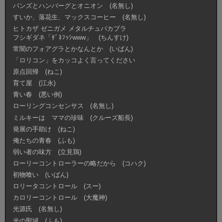
バンズとハンバーグとオニオン (名無し)
すいか、落花生、マックスコーヒー (名無し)
ヒトカザ ゼニガメ メタルチュパカブラ
フシギダネ「ﾀﾞﾈﾌｯｼwww」 (ちんすけ)
常闇のフォアグラとかなんとか (いばん)
「ロリコン」をカッコよく言ってください
原点回帰 (ねこ)
育て屋 (江永)
青い春 (悪い例)
ローリングコンセンサス (名無し)
ミルキーは ママの珍味 (クルーズ船長)
発展の手助け (ねこ)
俺たちの青春 (ふも)
弱い者の味方 (立見鶏)
ローリーコントローラーの略だから (コハク)
初物喰い (いばん)
ロリータコントロール (スー)
カロリーコントロール (大魔神)
光源氏 (名無し)
光の聖域 (ふも)