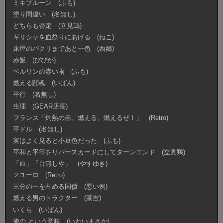
ミキプルーン (ふも)
塗り間違い (名無し)
どちらも否定 (立見鶏)
ギリシャを血祭りにあげる (ねこ)
床屋のパクリまであと一色 (西郷)
赤飯 (ぴぴか)
ベルリンの赤い雨 (ふも)
燃える闘魂 (いばん)
平行 (名無し)
生理 (GEAR店長)
フランス「灼熱の赤、燃える、燃えるぜ！」 (Retro)
平ドル (名無し)
実はよく見ると小豆色だった (ふも)
平和と平等をリバースカードにしてターンエンド (立見鶏)
「血」「台無しや」 (やすゆき)
２ユーロ (Retro)
三分の一を占める国債 (悪い例)
燃える男のトラクター (茶吉)
いくら (いばん)
俺の という意味 (いわいまさか)