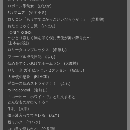
ロボコン系幼女 (ぴぴか)
ｽﾝｯマニア (やすゆき)
ロリコン「もうすでにかっこいいだろうが！」 (立見鶏)
おたまじゃくし派 (いばん)
LONLY KONG
〜ひとり寂しく胸を叩く僕に天使が舞い降りた〜
(山本妄想社)
ロリータコンプレックス (名無し)
ファーブル成長日記 (ふも)
低めをすくいあげてホームラン (大魔神)
ロリータ ガイゼル コンセクション (名無し)
大天使の息吹 (BLACK)
淫コース低めストライク！！ (ふも)
rolling control (名無し)
「コーヒー ホワイトで」と注文すると
どんなものが出てくる？
牛乳 (入学)
修正液入っててキレる (ねこ)
粉ミルク (コハク)
白い目で見られる (立見鶏)