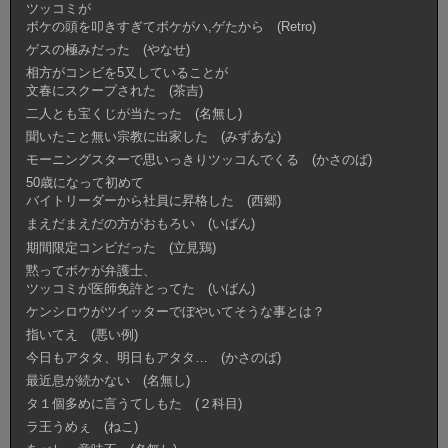
ツッコミが
ボケの頭を叩きすぎてボケがハ,ゲたから (Retro)
ゲスの極みだった (やなせ)
相方がコンビを5又していることが
文春にスクープされた (茶吉)
二人とも宝くじが当たった (名無し)
聞いたこと無い宗教に出家した (みずあな)
モーニングスターで思いっきりツッコんでくる (かさのば)
50歳になって初めて
バイトリーダーから社員に昇格した (西郷)
まえだまえだの方がおもろい (いばん)
期間限定コンビだった (立見鶏)
黙ってボケが弁護士、
ツッコミが医師免許とってた (いばん)
ケンシロウがツイッターでぼやいてそうな事とは？
指いてえ (悪い例)
今日もアタタ、明日もアタタ… (かさのば)
最近息が続かない (名無し)
タ１個多めに言うてしもた (２科目)
ラ王うめぇ (ねこ)