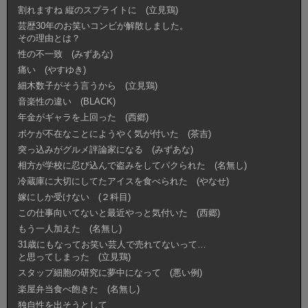
割れますね 縦のスプライトに (立見鶏)
芸歴30年のお笑いコンビが解散しました。
その理由とは？
性の不一致 (みずあな)
痛い (やすゆき)
細木数子がそう言うから (立見鶏)
音楽性の違い (BLACK)
年金がギャラを上回った (西郷)
ボケが不在なことにようやく気が付いた (茶吉)
突っ込みがグルメ評論家になる (みずあな)
相方が学校に忍び込んで盗みをしてパクられた (名無し)
冷蔵庫に大切にしてたアイスを食べられた (やなせ)
嫁にしか受けない (２科目)
この仕事向いてないと最近やっと気付いた (西郷)
もう一人加えた (名無し)
31歳にもなってお笑い芸人で売れてないって…
と思ってしまった (立見鶏)
スタップ細胞の研究に夢中になって (悪い例)
楽屋弁当食べ飽きた (名無し)
独自性を出そうとして