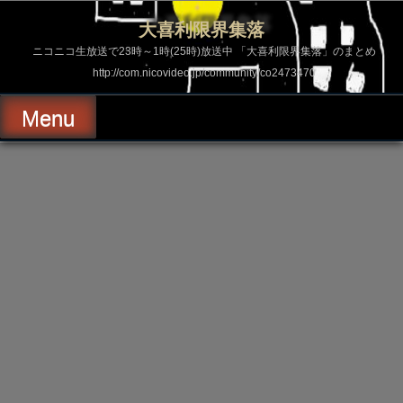
コ
ン
大喜利限界集落
テ
ン
ニコニコ生放送で23時～1時(25時)放送中 「大喜利限界集落」のまとめ
ツ
http://com.nicovideo.jp/community/co2473470
へ
ス
キ
Menu
ッ
プ