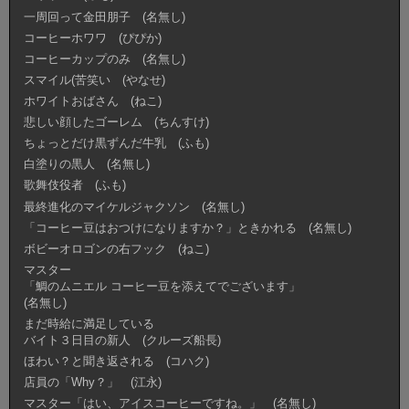
一周回って金田朋子 (名無し)
コーヒーホワワ (ぴぴか)
コーヒーカップのみ (名無し)
スマイル(苦笑い (やなせ)
ホワイトおばさん (ねこ)
悲しい顔したゴーレム (ちんすけ)
ちょっとだけ黒ずんだ牛乳 (ふも)
白塗りの黒人 (名無し)
歌舞伎役者 (ふも)
最終進化のマイケルジャクソン (名無し)
「コーヒー豆はおつけになりますか？」ときかれる (名無し)
ボビーオロゴンの右フック (ねこ)
マスター
「鯛のムニエル コーヒー豆を添えてでございます」
(名無し)
まだ時給に満足している
バイト３日目の新人 (クルーズ船長)
ほわい？と聞き返される (コハク)
店員の「Why？」 (江永)
マスター「はい、アイスコーヒーですね。」 (名無し)