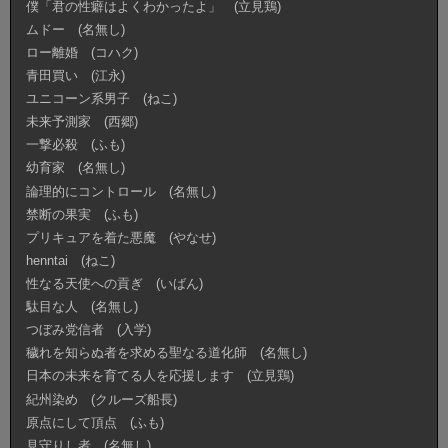
僕「君の性癖はよくわかったよ」 (立見鶏)
ムドー (名無し)
ロー離婚 (コハク)
青田買い (江永)
ユニコーン系男子 (ねこ)
未来予測家 (西郷)
一撃必殺 (ふも)
幼育家 (名無し)
論理的にコントロール (名無し)
禁断の果実 (ふも)
プリキュアを着た悪魔 (やなせ)
henntai (ねこ)
性なる天使への貢ぎ (いばん)
駄目な人 (名無し)
つぼみ党信者 (入学)
穢れを知らぬ者を求める聖なる道化師 (名無し)
日本の未来を育てる人を応援します (立見鶏)
紀州染め (クルーズ船長)
原点にして頂点 (ふも)
見守りし者 (名無し)