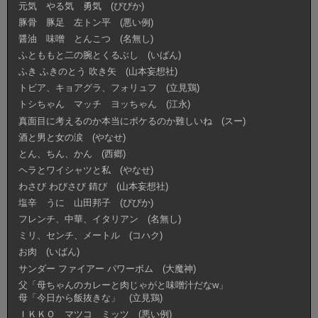
元気 やる気 勇気 (ぴぴか)
豚骨 豚足 左トン平 (悪い例)
醤油 味噌 とんこつ (名無し)
ふとももと二の腕とくるぶし (いばん)
ふき ふきのとう 吹き矢 (山本妄想社)
トビア、キョアグラ、フォリュフ (立見鶏)
トシちゃん マッチ ヨッちゃん (江永)
真面目に考えるのか本当にボケるのか難しいね (スー)
酒と男と女の涙 (やなせ)
とん、ちん、かん (西郷)
ヘラとワイシャツと私 (やなせ)
わさび わびさび 錆び (山本妄想社)
塩辛 うに 山田邦子 (ぴぴか)
フレンチ、中華、イタリアン (名無し)
ミリ、センチ、メートル (コハク)
お肉 (いばん)
サンダー ファイアー パワーボム (大魔神)
父「母ちゃんのカレーと肉じゃがと味噌汁だなw」
母「今日から飯抜きな」 (立見鶏)
ＩＫＫＯ マツコ ミッツ (悪い例)