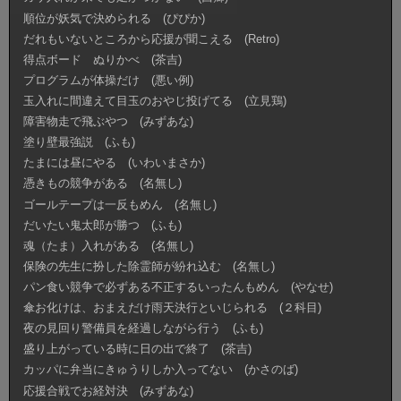
順位が妖気で決められる (ぴぴか)
だれもいないところから応援が聞こえる (Retro)
得点ボード ぬりかべ (茶吉)
プログラムが体操だけ (悪い例)
玉入れに間違えて目玉のおやじ投げてる (立見鶏)
障害物走で飛ぶやつ (みずあな)
塗り壁最強説 (ふも)
たまには昼にやる (いわいまさか)
憑きもの競争がある (名無し)
ゴールテープは一反もめん (名無し)
だいたい鬼太郎が勝つ (ふも)
魂（たま）入れがある (名無し)
保険の先生に扮した除霊師が紛れ込む (名無し)
パン食い競争で必ずある不正するいったんもめん (やなせ)
傘お化けは、おまえだけ雨天決行といじられる (２科目)
夜の見回り警備員を経過しながら行う (ふも)
盛り上がっている時に日の出で終了 (茶吉)
カッパに弁当にきゅうりしか入ってない (かさのば)
応援合戦でお経対決 (みずあな)