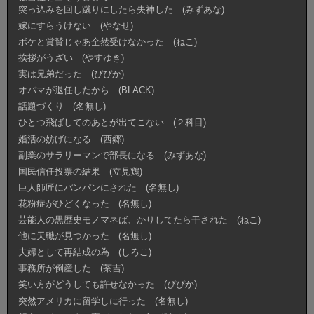
突っ込みを回し蹴りにしたら失神した (みずあな)
嫁にすらうけない (やなせ)
ボケと賞賛じゃあ全然受けなかった (ねこ)
挨拶がうざい (やすゆき)
実は兄弟だった (ぴぴか)
オバマが退任したから (BLACK)
話題づくり (名無し)
ひとつ飛ばしてのあとが出てこない (２科目)
婚活の妨げになる (西郷)
副業のサラリーマンで部長になる (みずあな)
国民信任投票の結果 (立見鶏)
巨人師匠にパンパンにされた (名無し)
花粉症がひどくなった (名無し)
芸能人の黒歴史モノマネば、かりしてたら干された (ねこ)
他に天職が見つかった (名無し)
夫婦として再結成の為 (しろこ)
事務所が倒産した (茶吉)
笑い方がどうしても許せなかった (ぴぴか)
突然アメリカに留学しに行った (名無し)