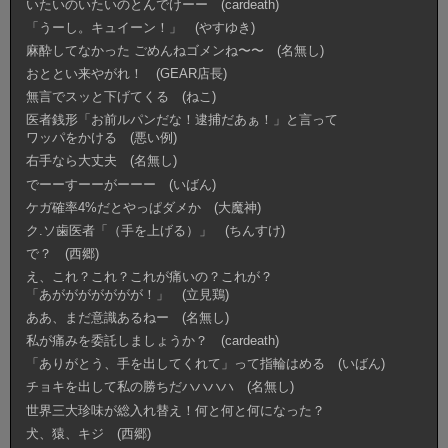
いたいのいたいのとんでけーー (cardeath)
「うーし。キュイーン！」 (やすゆき)
麻酔してなかった ごめんねゴメンね〜〜 (名無し)
おととい来やがれ！ (GEAR店長)
無言でスッと下げてくる (ねこ)
医者銭形「お前ルパンだな！逮捕だあぁ！」と言って
ワッパをかける (悪い例)
右手なら大丈夫 (名無し)
でーーすーーがーーー (いばん)
ケガ確率4%だとやっぱダメか (大魔神)
ク.ソ歯医者「（手を上げる）」 (ちんすけ)
で？ (西郷)
え、これ？これ？これが痛いの？これが？
「あががががががが！」 (立見鶏)
ああ、まだ意識あるねー (名無し)
私が痛みを委託しましょうか？ (cardeath)
「ありがとう、手を出してくれて」って指輪はめる (いばん)
チョキを出して私の勝ちだハハハハ (名無し)
世界三大珍味が総入れ替え！何と何と何になった？
犬、猿、キジ (西郷)