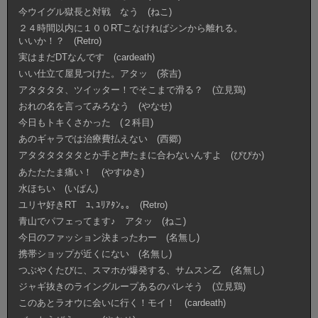
今ウイグル獄長と対戦 なう (ねこ)
２４時間以内に１００RTこなければシンから離れる。
いいか！？ (Retro)
実はまだDTなんです (cardeath)
いい仕立て屋見つけた。アタッ (茶吉)
アタタタタ、ツイッター！でそこまで滑る？ (立見鶏)
おれの名を言ってみろなう (やなせ)
今日もトキくさかった (２科目)
あのギャラでは治療費払えない (西郷)
アタタタタタタとか手と声たまに合わないんすよ (ぴぴか)
あたたたま痛い！ (やすゆき)
水ほちい (いばん)
ユリヤ好きRT ﾕ､ﾕﾘｱﾀﾝ｡｡ (Retro)
青山でパフェってます♪ アタッ (ねこ)
今日のファッション決まったわー (名無し)
携帯ショップが近くにない (名無し)
つぶやくたびに、スマホが爆発する、サムスン乙 (名無し)
ジャギ抜きのライングループあるのバレそう (立見鶏)
このあとラオウに会いに行く！モイ！ (cardeath)