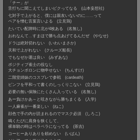
「チー」が
舌打ちに聞こえてしまいビクってなる (山本妄想社)
七対子で上がると、僕には親友いないのに……って
ペアを憎む言葉言いよる (立見鶏)
たいてい配牌時に北が4枚ある (名無し)
おれなんて…すまほで勝ち点あげてるんだぜ (やなせ)
ドラは絶対切れない (いわいまさか)
天和で上がれない (クルーズ船長)
でもなぜか運は良い (みずあな)
ポジティブ雀士の役なし
大チョンボロンに物申せない (ちんすけ)
二階堂姉妹のコスプレで参戦 (cardeath)
ピンフを平和って書くのしっくりこない (立見鶏)
必要の無い保険にたくさん入っている (名無し)
あー負けかあ～と呟きながら勝ちまくる (入学)
一人麻雀が一番楽しい (ねこ)
顔色で手の内が読まれるのでマスク必須 (しろこ)
鳴くたびに肩身を狭くして、
裸単騎の時はペラペラになってる (茶吉)
コーヒーありありを頼めない (いばん)