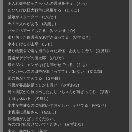
玉入れ競争にそこらへんの霊魂を使う (ふも)
たびたび妖怪大戦争に発展する (しろこ)
猫娘がスターター (ぴぴか)
火の玉入れがある (名無し)
バックベアードも走る (いわいまさか)
張り切った保護者があずき洗ってる (やすゆき)
水木しげるが主宰 (ふも)
借り物競争で塩を指示された妖怪、あえなく成仏 (立見鶏)
音楽がゲゲゲの鬼太郎 (ぴぴか)
最近ジバニャンがはばを聞かせている (ふも)
アンガールズの田中が混じっててもバレない (立見鶏)
組の色がくすんでる (２科目)
閻魔が客品挨拶でしかも長い (みずあな)
時々病院から抜け出したおじいちゃんが混ざってる (茶吉)
明日は休める (名無し)
水木が主催なのに楳図かずおがしゃしゃりでる (やなせ)
来賓席に美輪さん (名無し)
妖怪組がんばってください、
もののけ組負けないでください (みずあな)
実況 森本レオ (茶吉)