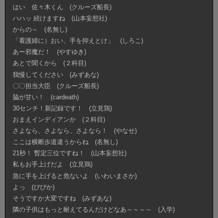
はい 佐々木くん (クルーズ船長)
ハハッ 続けますね (山本妄想社)
からの～ (名無し)
「看護婦に）おい、手を抑えとけ」 (しろこ)
あー邪魔だ！ (やすゆき)
あとで聞くから (２科目)
我慢してください (みずあな)
〇〇担当大臣 (クルーズ船長)
脇が甘い！ (cardeath)
30センチ！新記録です！ (立見鶏)
おまえインディアンか (２科目)
さよなら、さよなら、さよなら！ (やなせ)
ここは横断歩道違うからね (名無し)
21秒！ 暫定三位ですね！ (山本妄想社)
私もお手上げだよ (立見鶏)
急に手を上げると危ないよ (いわいまさか)
よっ (ぴぴか)
そうですか大変ですね (みずあな)
隣の子供はもっと耐えてるんだけどなあ～～～～ (入学)