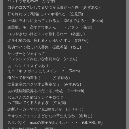
バットうぜえwww (やなせ)
自分のコスプレしてるやつが兄貴だった件 (みずあな)
打ち終わって2秒後にスマホ壊れる (立見鶏)
一緒にラオウにあってくれる人、DMまでよろ～ (Retro)
主題歌、キー高すぎて歌えん・・・アタッ (茶吉)
つぶやきたいけどスマホ割れるわー (名無し)
北斗七星の傷、疲れるとかゆいんすよ (ぴぴか)
気功ついて欲しい人募集 拡散希望 (ねこ)
サウザーとジャギって
ドレッシングみたいな名前やな (いばん)
あ、シン！リスインあり～ 、
え？「キ,チガイ」にリスイン！？ (Retro)
俺だって長袖着るさ…… (やすゆき)
世界遺産のパクリ作る聖帝なう (みずあな)
あの螺旋階段昇るのだっるいわあ (cardeath)
お兄さんの名前はケンイチロウ？
って聞いてくる人多すぎ (立見鶏)
診断メーカーでリア充100％とか (えりぞう)
ラオウのアイコンまどかなの草生えるわ (名無し)
スタバなう macの調子がおかしい・・・ (GEAR店長)