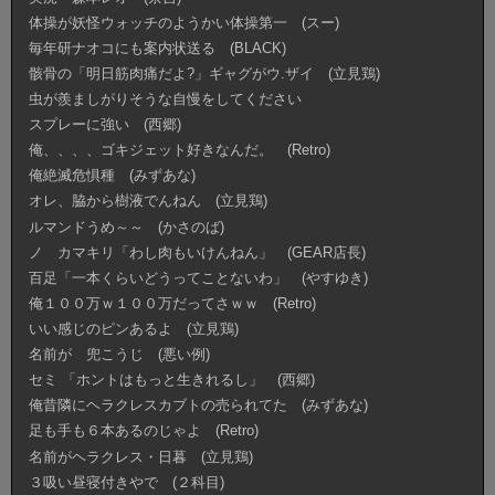
体操が妖怪ウォッチのようかい体操第一 (スー)
毎年研ナオコにも案内状送る (BLACK)
骸骨の「明日筋肉痛だよ?」ギャグがウ.ザイ (立見鶏)
虫が羨ましがりそうな自慢をしてください
スプレーに強い (西郷)
俺、、、、ゴキジェット好きなんだ。 (Retro)
俺絶滅危惧種 (みずあな)
オレ、脇から樹液でんねん (立見鶏)
ルマンドうめ～～ (かさのば)
ノ カマキリ「わし肉もいけんねん」 (GEAR店長)
百足「一本くらいどうってことないわ」 (やすゆき)
俺１００万ｗ１００万だってさｗｗ (Retro)
いい感じのピンあるよ (立見鶏)
名前が 兜こうじ (悪い例)
セミ 「ホントはもっと生きれるし」 (西郷)
俺昔隣にヘラクレスカブトの売られてた (みずあな)
足も手も６本あるのじゃよ (Retro)
名前がヘラクレス・日暮 (立見鶏)
３吸い昼寝付きやで (２科目)