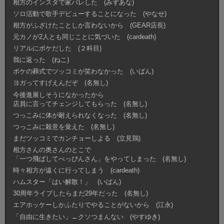
相方のインスタで家バレした (みずあな)
ソロ活動で歌手デビューすることになった (やなせ)
相方がふざけたことしか言わないから (GEAR店長)
元カノが2人とも同じことに気づいた (cardeath)
リアルにボケだした (２科目)
我に返った (ねこ)
ボケの葬式でツッコミが笑わなかった (いばん)
ヨガってすげえんだぞ (名無し)
今後進展しそうになかったから
店員に言ってチェンジしてもらった (名無し)
つっこみに体が耐えられなくなった (名無し)
つっこみに殺意を覚えた (名無し)
まだツッコミでカンチョーしよる (立見鶏)
相方さんの奥さんのとこで
「一つ飛ばしてべっぴんさん」をやってしまった (名無し)
時々相方が遠くに行ってしまう (cardeath)
ハムスター「はい解散！」 (いばん)
30周年ライブしたらまだ29年だった (名無し)
エアホッケーしかふたりでやることがないから (江永)
「自由に生きたい」←クソつまんない (やすゆき)