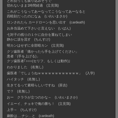
どれ切っても振り込みそうで
切れないまま1時間経過 (立見鶏)
これがこうなってあーなってこうなってあーなると
四暗刻だったのになぁ (いわいまさか)
ロンされたら カードローンを思い出す (cardeath)
お弁当温めて下さいと言えない (いばん)
七対子の残りの１ケに自分を重ねてしまい
静かに涙を流す (ちんすけ)
明カンはせずに全部暗カン (立見鶏)
クソ歯医者「痛かったら手を上げてください」
患者「(手を上げる)」
クソ歯医者｢○○○(セリフ、もしくは動作)｣
わかりました (名無し)
歯医者「でしょうねｗｗｗｗｗｗｗｗｗｗｗｗ」 (入学)
ハイタッチ (名無し)
生きてるって素晴らしいですね (茶吉)
で？ (名無し)
おー クララが立つのかな～ (いわいまさか)
イエーイ、チョキで俺の勝ち！ (立見鶏)
上手～ (ちんすけ)
麻酔は….ナシ…と (cardeath)