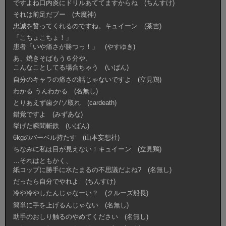
ですよね口内炎にドリルあててますからね (ちんすけ)
それは前足だブー (大魔神)
忠誠を誓ってくれるのですね。キュイーン (茶吉)
「こちょこちょ！」
患者「いや痛さが勝つっ！」 (やすゆき)
あ、焼きそばもう６分や、
こんなことしてる場合ちゃう (いばん)
自分のキャラの痛さの話じゃないですよ (立見鶏)
わかる うんわかる (名無し)
とりあえず歯ク/ソ取れ (cardeath)
錯覚ですよ (みずあな)
挙げた瞬間斬鉄 (いばん)
6kgのバーベル持たす (山本妄想社)
ちなみに私は目が見えない！キュイーン (立見鶏)
…それはともかく、
紙コップに勝手に水たまるの不思議だよね? (名無し)
だったら自分でやれよ (ちんすけ)
冷や冷やしたんじゃなーい？ (クルーズ船長)
簡単に手を上げるんじゃない (名無し)
助手のおしり触るのやめてください (名無し)