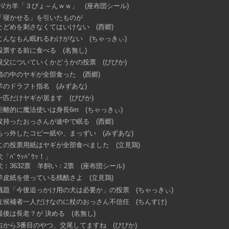
バ/カ羊「３ぴょ～んｗｗ」 (座布団シール)
「寝かせる」を引いたものが
とどめを刺さなくてはいけない (西郷)
こんなもん眠れるわけがない (ちゃっきぃ)
投票する前に食べる (名無し)
親父についていくかどうかの投票 (ぴぴか)
箱の中のヤギが全部食った (西郷)
羊のドラフト指名 (みずあな)
一匹だけヤギが居ます (ぴぴか)
距離的に魔法使いは身長6m (ちゃっきぃ)
杖持ったおっさんが途中で眠る (西郷)
ちっ外したコピー紙や、まっずい (みずあな)
この投票用紙はヤギが全部食べました (立見鶏)
犬「ﾊﾞｳｯﾊﾞｳｯ！」
犬：3632票 羊飼い：2票 (座布団シール)
羊皮紙を使っている残酷さよ (立見鶏)
議題「今後追っかけ用の犬は必要か」の投票 (ちゃっきぃ)
立候補者一人だけなのに杖のおっさん不信任 (ちんすけ)
最後は長老？が 決める (名無し)
右から3番目のやつ、交尾してますね (ぴぴか)