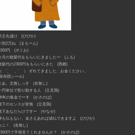
坊主丸儲け (ぴぴか)
ホ別2万ね (まもーん)
2300円 (ポミお)
今月の散髪代をもらいにきましたー (ふも)
散髪代の2300円をもらいにきた (西郷)
（ ´、 ,｀ ） ずれてきました、お金ください。
(座布団シール)
まあ、文無しっす (名無し)
一円単位で割り勘する人 (立見鶏)
NHKの集金でーす (かさのば)
靴下のセンスが皆無 (立見鶏)
靴下あなだらけですー (やなせ)
神も仏もない、金さえあれば成仏できますよ (ぴぴか)
カニ！ (名無し)
2300円で手相見てくれませんか？ (かさのば)