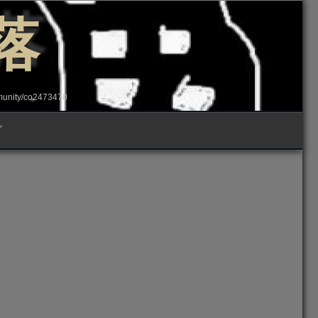
落
ity/co2473470
グ