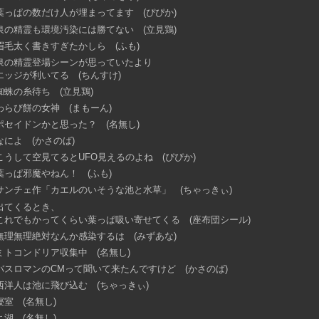
葉っぱの数だけ人が埋まってます (ぴぴか)
泉の精霊も環境汚染には勝てない (立見鶏)
眉毛太く書きすぎたかしら (ふも)
泉の精霊登場シーンが思っていたより
エッジが利いてる (ちんすけ)
蜘蛛の糸待ち (立見鶏)
わらび餅の女神 (まもーん)
ポセイドンかと思った？ (名無し)
なによ (かさのば)
こうして空見てるとUFO見えるのよね (ぴぴか)
葉っぱ邪魔やねん！ (ふも)
サンチェ作「カエルのいそうな池と水草」 (ちゃっきぃ)
出てくるとき、
これでもかってくらい葉っぱ吸い寄せてくる (座布団シール)
無理無理絶対なんか感染するは (みずあな)
ミトコンドリア収集中 (名無し)
バスロマンのCMって聞いて来たんですけど (かさのば)
西洋人は池に飛び込む (ちゃっきぃ)
寝室 (名無し)
よ湖 (名無し)