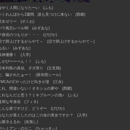
はやく人間になりたーい (ふも)
かくれんぼから2週間、誰も見つけに来ない (西郷)
美女ゼリー (ポミお)
バラ風呂レベル88 (みずあな)
半身浴のつもりが・・・ (ぴぴか)
沼で胴上げするからやて～ (沼で胴上げするからやて～)
ぬるい (みずあな)
阪神優勝！ (入学)
しがぴーーーん！！ (ふも)
日本列島の真似、ダダ滑り (立見鶏)
だ、騙されたぁー！ (座布団シール)
YMCAのCやったけど向きが逆 (江永)
これ、間違いない！オネショの夢や (西郷)
これなんだと思う？ミキプルーンの池♪ (ふも)
器用な半身浴 (フィネ)
こんな家ですけど、どうぞー (ぴぴか)
あなたが落としたのはこの金の美女ですか？ (入学)
お腹冷えるわ (名無し)
ボヘミアン・のりこ (ちゃっきぃ)