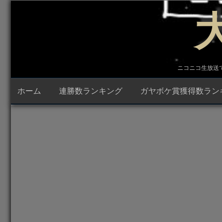
コ
ン
テ
ン
ツ
へ
ス
キ
ニコニコ生放送で23時
ッ
プ
ホーム
連勝数ランキング
ガヤボケ賞獲得数ラン