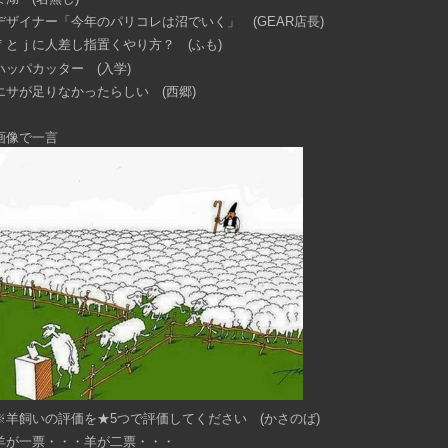
デザイナー「今年のパリコレは沼でいく」 (GEAR店長)
ｆとｊに人差し指置くやり方？ (ふも)
ハッパカッター (入学)
エサが足りなかったらしい (西郷)
画像で一言
※羊飼いの評価を★5つで評価してください (かさのば)
羊が一票・・・羊が二票・・・