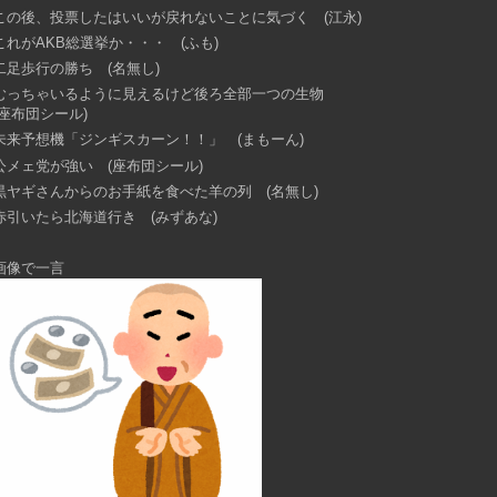
この後、投票したはいいが戻れないことに気づく (江永)
これがAKB総選挙か・・・ (ふも)
二足歩行の勝ち (名無し)
むっちゃいるように見えるけど後ろ全部一つの生物
(座布団シール)
未来予想機「ジンギスカーン！！」 (まもーん)
公メェ党が強い (座布団シール)
黒ヤギさんからのお手紙を食べた羊の列 (名無し)
赤引いたら北海道行き (みずあな)
画像で一言