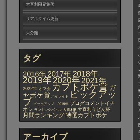
大喜利限界集落
リアルタイム更新
未分類
タグ
2018年
2017年
2016年
2019年
2020年
2021年
カブトボケ賞
ガ
2022年
オフ会
ピックアッ
ヤボケ賞
ハイライト
プ
ブログコメントイチ
ピックアップ 2019年
オシ
大喜利うどん杯
大喜利β
ランキングバトル
月間ランキング
特選カブトボケ
アーカイブ