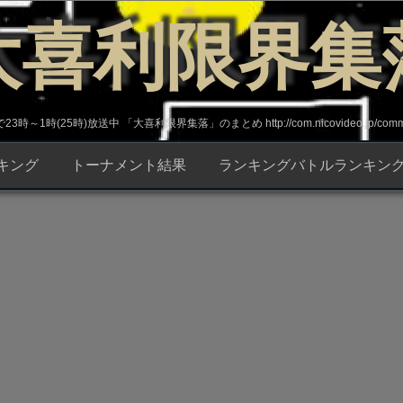
大喜利限界集
～1時(25時)放送中 「大喜利限界集落」のまとめ http://com.nicovideo.jp/commun
キング
トーナメント結果
ランキングバトルランキン