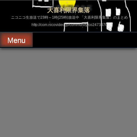
コ
ン
大喜利限界集落
テ
ン
ニコニコ生放送で23時～1時(25時)放送中 「大喜利限界集落」のまとめ
ツ
http://com.nicovideo.jp/community/co2473470
へ
ス
キ
Menu
ッ
プ