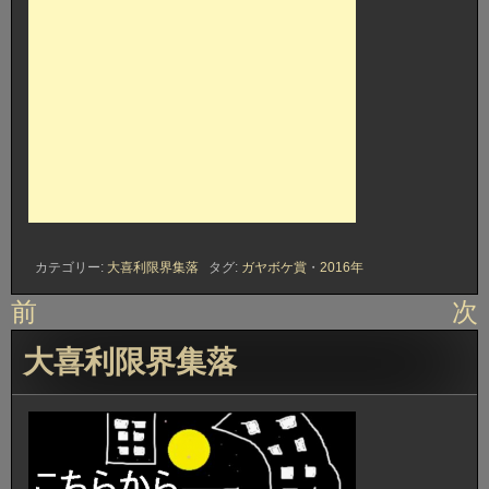
カテゴリー:
大喜利限界集落
タグ:
ガヤボケ賞
・
2016年
投
前
次
稿
大喜利限界集落
ナ
ビ
ゲ
ー
シ