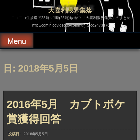
コ
ン
大喜利限界集落
テ
ン
ニコニコ生放送で23時～1時(25時)放送中 「大喜利限界集落」のまとめ
ツ
http://com.nicovideo.jp/community/co2473470
へ
ス
キ
Menu
ッ
プ
日: 2018年5月5日
2016年5月 カブトボケ
賞獲得回答
投稿日:
2018年5月5日