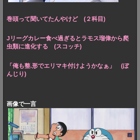
巻頭って聞いてたんやけど (２科目)
Jリーグカレー食べ過ぎるとラモス瑠偉から爬
虫類に進化する (スコッチ)
「俺も整.形でエリマキ付けようかなぁ」 (ぼ
んじり)
画像で一言