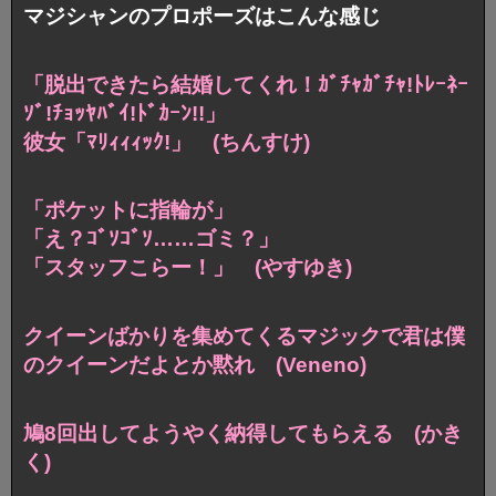
マジシャンのプロポーズはこんな感じ
「脱出できたら結婚してくれ！ｶﾞﾁｬｶﾞﾁｬ!ﾄﾚｰﾈｰ
ｿﾞ!ﾁｮｯﾔﾊﾞｲ!ﾄﾞｶｰﾝ!!」
彼女「ﾏﾘｨｨｨｯｸ!」 (ちんすけ)
「ポケットに指輪が」
「え？ｺﾞｿｺﾞｿ……ゴミ？」
「スタッフこらー！」 (やすゆき)
クイーンばかりを集めてくるマジックで
君は僕
のクイーンだよとか黙れ (Veneno)
鳩8回出してようやく納得してもらえる (かき
く)