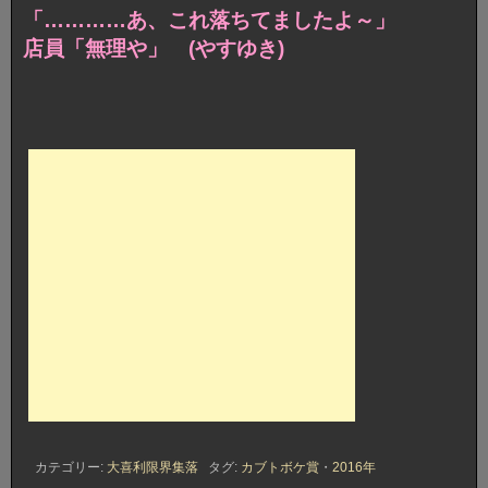
「…………あ、これ落ちてましたよ～」
店員「無理や」 (やすゆき)
カテゴリー:
大喜利限界集落
タグ:
カブトボケ賞
・
2016年