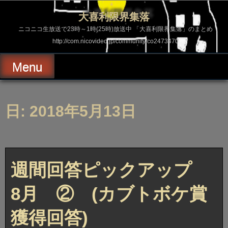
コ
ン
大喜利限界集落
テ
ン
ニコニコ生放送で23時～1時(25時)放送中 「大喜利限界集落」のまとめ
ツ
http://com.nicovideo.jp/community/co2473470
へ
ス
キ
Menu
ッ
プ
日: 2018年5月13日
週間回答ピックアップ
8月 ② (カブトボケ賞
獲得回答)