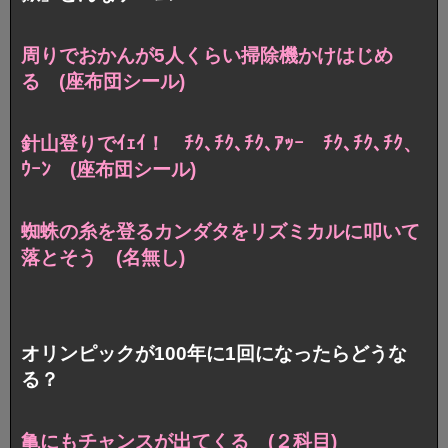
周りでおかんが5人くらい掃除機かけはじめ
る (座布団シール)
針山登りでｲｪｲ！ ﾁｸ､ﾁｸ､ﾁｸ､ｱｯｰ ﾁｸ､ﾁｸ､ﾁｸ、
ｳｰﾝ (座布団シール)
蜘蛛の糸を登るカンダタを
リズミカルに叩いて
落とそう (名無し)
オリンピックが100年に1回になったらどうな
る？
亀にもチャンスが出てくる (２科目)