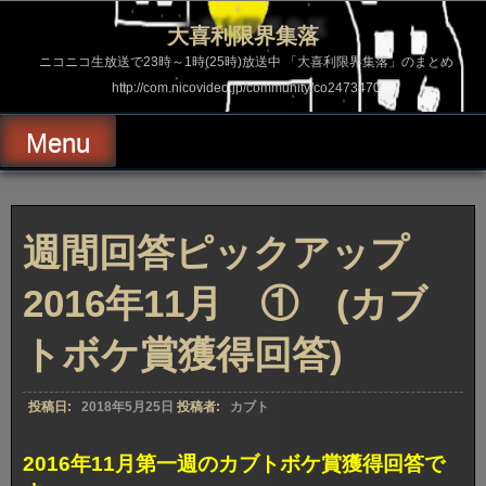
コ
ン
大喜利限界集落
テ
ン
ニコニコ生放送で23時～1時(25時)放送中 「大喜利限界集落」のまとめ
ツ
http://com.nicovideo.jp/community/co2473470
へ
ス
キ
Menu
ッ
プ
週間回答ピックアップ
2016年11月 ① (カブ
トボケ賞獲得回答)
投稿日:
2018年5月25日
投稿者:
カブト
2016年11月第一週のカブトボケ賞獲得回答で