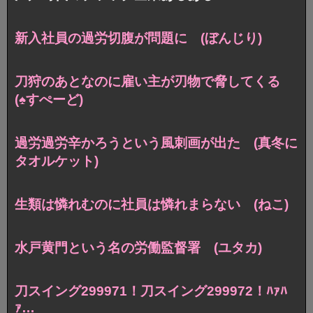
新入社員の過労切腹が問題に (ぼんじり)
刀狩のあとなのに
雇い主が刃物で脅してくる
(♠すぺーど)
過労過労辛かろうという風刺画が出た
(真冬に
タオルケット)
生類は憐れむのに社員は憐れまらない (ねこ)
水戸黄門という名の労働監督署 (ユタカ)
刀スイング299971！刀スイング299972！ﾊｧﾊ
ｧ…