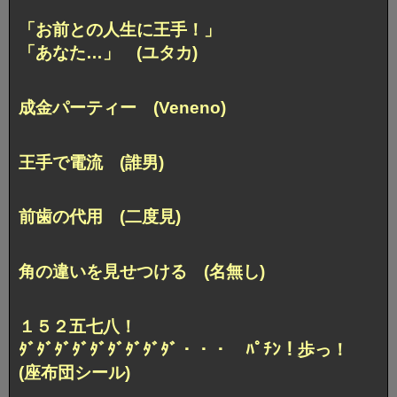
「お前との人生に王手！」
「あなた…」 (ユタカ)
成金パーティー (Veneno)
王手で電流 (誰男)
前歯の代用 (二度見)
角の違いを見せつける (名無し)
１５２五七八！
ﾀﾞﾀﾞﾀﾞﾀﾞﾀﾞﾀﾞﾀﾞﾀﾞﾀﾞ・・・ ﾊﾟﾁﾝ！歩っ！
(座布団シール)