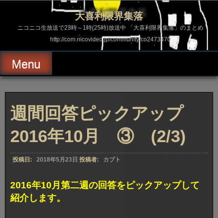
コ
ン
大喜利限界集落
テ
ン
ニコニコ生放送で23時～1時(25時)放送中 「大喜利限界集落」のまとめ
ツ
http://com.nicovideo.jp/community/co2473470
へ
ス
キ
Menu
ッ
プ
週間回答ピックアップ
2016年10月 ③ (2/3)
投稿日:
2018年5月23日
投稿者:
カブト
2016年10月第二週の回答をピックアップして
紹介します。