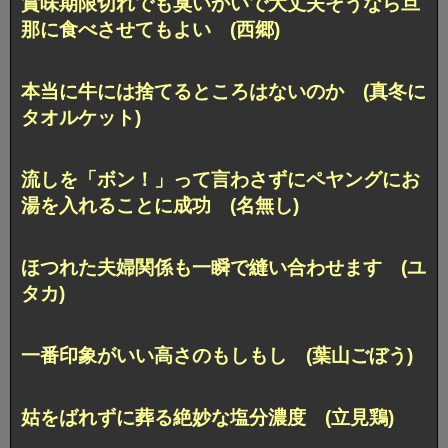
賞味期限切れでも臭いかいで大丈夫そうなら
旦
那に食べさせてもよい (西郷)
本当に牛には捨てるところはないのか (真冬に
タオルケット)
流しを「ボン！」って言わさずに
ペヤングにお
湯を入れることに成功 (名無し)
ほつれた夫婦関係も一瞬で縫い合わせます (ユ
タカ)
一番印象がいい高さのもしもし (葉山ごぼう)
姑をばれずに葬る絶妙な塩分濃度 (立見鶏)