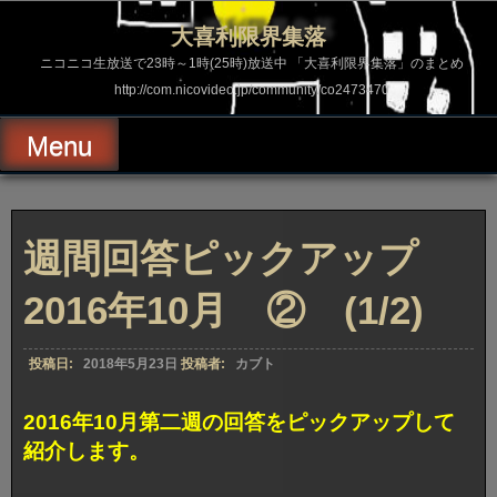
コ
ン
大喜利限界集落
テ
ン
ニコニコ生放送で23時～1時(25時)放送中 「大喜利限界集落」のまとめ
ツ
http://com.nicovideo.jp/community/co2473470
へ
ス
キ
Menu
ッ
プ
週間回答ピックアップ
2016年10月 ② (1/2)
投稿日:
2018年5月23日
投稿者:
カブト
2016年10月第二週の回答をピックアップして
紹介します。