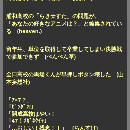
浦和高校の「らき☆すた」の問題が、
「あなたの好きなアニメは？」と編集されてい
る (heaven.)
留年生、単位を取得して卒業してしまい決勝戦
で参加できず (ぺんぺん草)
全日高校の馬場くんが早押しボタン壊した (山
本妄想社)
「7×7？」
「ﾋﾟﾝﾎﾟﾝ!」
「開成高校はやい！」
「47！ﾒｶﾞﾈｸｲｯ」
「…おしい！残念！！」 (ちんすけ)