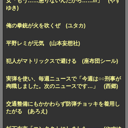
女「もう……懲りないんだから……///」 (やす
ゆき)
俺の拳銃が火を吹くぜ (ユタカ)
平野レミが元気 (山本妄想社)
犯人がマトリックスで避ける (座布団シール)
実弾を使い、毎週ニュースで
「今週は○○刑事が
殉職しました。次のニュースです…」 (西郷)
交通整備にもかかわらず防弾チョッキを着用し
たがる (あろえ)