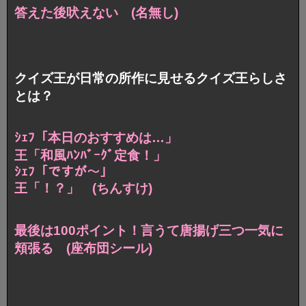
答えた後吠えない (名無し)
クイズ王が日常の所作に見せるクイズ王らしさ
とは？
ｼｪﾌ「本日のおすすめは…」
王「和風ﾊﾝﾊﾞｰｸﾞ定食！」
ｼｪﾌ「ですが～」
王「！？」 (ちんすけ)
最後は100ポイント！言うて唐揚げ三つ一気に
頬張る (座布団シール)