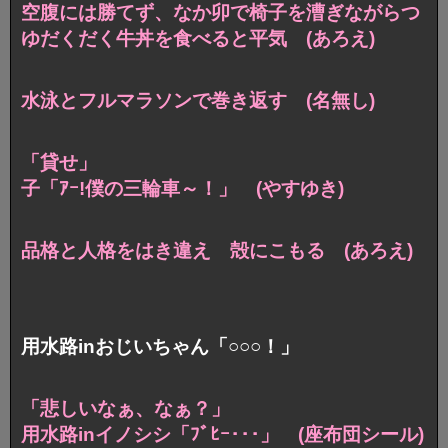
空腹には勝てず、なか卯で椅子を漕ぎながら
つ
ゆだくだく牛丼を食べると平気 (あろえ)
水泳とフルマラソンで巻き返す (名無し)
「貸せ」
子「ｱｰ!僕の三輪車～！」 (やすゆき)
品格と人格をはき違え 殻にこもる (あろえ)
用水路inおじいちゃん「○○○！」
「悲しいなぁ、なぁ？」
用水路inイノシシ「ﾌﾞﾋｰ･･･」 (座布団シール)