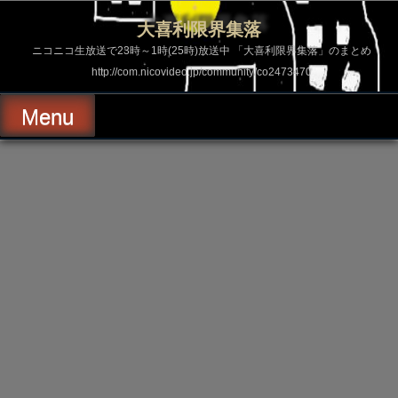
コ
ン
大喜利限界集落
テ
ン
ニコニコ生放送で23時～1時(25時)放送中 「大喜利限界集落」のまとめ
ツ
http://com.nicovideo.jp/community/co2473470
へ
ス
キ
Menu
ッ
プ