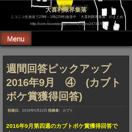
コ
ン
大喜利限界集落
テ
ン
ニコニコ生放送で23時～1時(25時)放送中 「大喜利限界集落」のまとめ
ツ
http://com.nicovideo.jp/community/co2473470
へ
ス
キ
Menu
ッ
プ
週間回答ピックアップ
2016年9月 ④ (カブト
ボケ賞獲得回答)
投稿日:
2018年5月22日
投稿者:
カブト
2016年9月第四週のカブトボケ賞獲得回答で