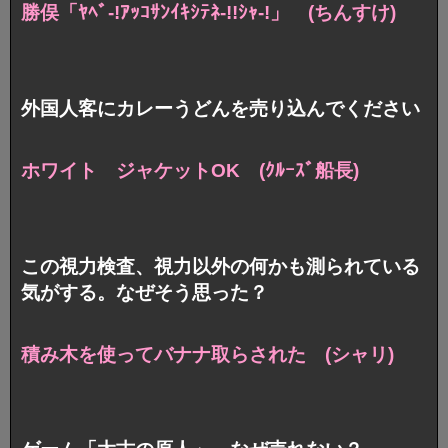
勝俣「ﾔﾍﾞ-!ｱｯｺｻﾝｲｷｼﾃﾈ-!!ｼｬ-!」 (ちんすけ)
外国人客にカレーうどんを売り込んでください
ホワイト ジャケットOK (ｸﾙｰｽﾞ船長)
この視力検査、視力以外の何かも測られている
気がする。なぜそう思った？
積み木を使ってバナナ取らされた (シャリ)