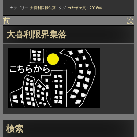
カテゴリー:
大喜利限界集落
タグ:
ガヤボケ賞
・
2016年
投
前
次
稿
大喜利限界集落
ナ
ビ
ゲ
ー
シ
ョ
ン
検索