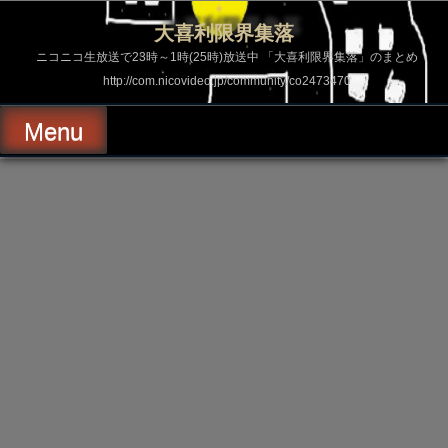
コ
ン
大喜利限界集落
テ
ン
ニコニコ生放送で23時～1時(25時)放送中 「大喜利限界集落」のまとめ
ツ
http://com.nicovideo.jp/community/co2473470
へ
ス
キ
Menu
ッ
プ