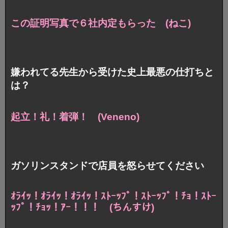
この証明写真で６社内定もらった (ねこ)
嫌われてる先生から受けた史上最悪の仕打ちと
は？
起立！礼！着弾！ (Veneno)
ガソリンスタンドで店員を怒らせてください
ｵﾗｲｯ！ｵﾗｲｯ！ｵﾗｲｯ！ｽﾄｰｯﾌﾟ！ｽﾄｰｯﾌﾟ！
ﾁｮ！ｽﾄｰ
ｯﾌﾟ！ﾁｮｯ！ｱｰ！！！ (ちんすけ)