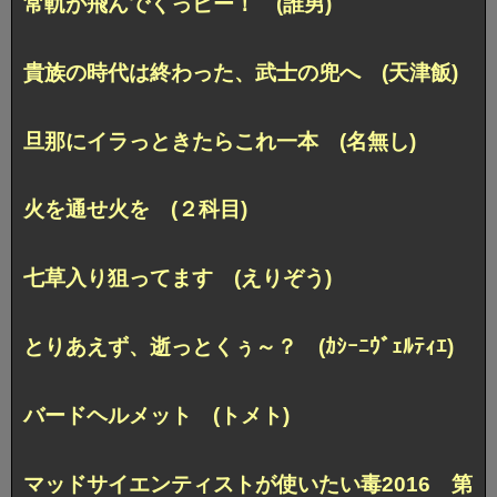
常軌が飛んでくっピー！ (誰男)
貴族の時代は終わった、武士の兜へ (天津飯)
旦那にイラっときたらこれ一本 (名無し)
火を通せ火を (２科目)
七草入り狙ってます (えりぞう)
とりあえず、逝っとくぅ～？ (ｶｼｰﾆｳﾞｪﾙﾃｨｴ)
バードヘルメット (トメト)
マッドサイエンティストが使いたい毒2016 第