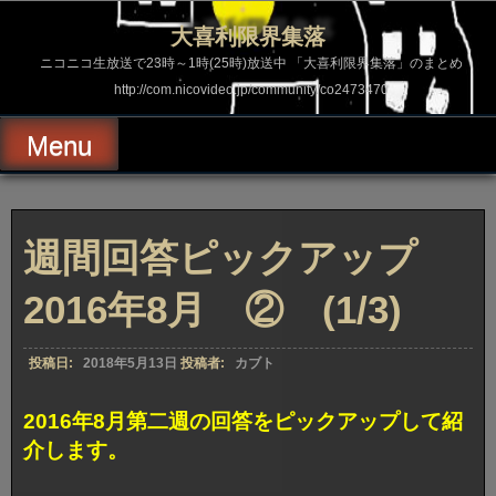
コ
ン
大喜利限界集落
テ
ン
ニコニコ生放送で23時～1時(25時)放送中 「大喜利限界集落」のまとめ
ツ
http://com.nicovideo.jp/community/co2473470
へ
ス
キ
Menu
ッ
プ
週間回答ピックアップ
2016年8月 ② (1/3)
投稿日:
2018年5月13日
投稿者:
カブト
2016年8月第二週の回答をピックアップして紹
介します。