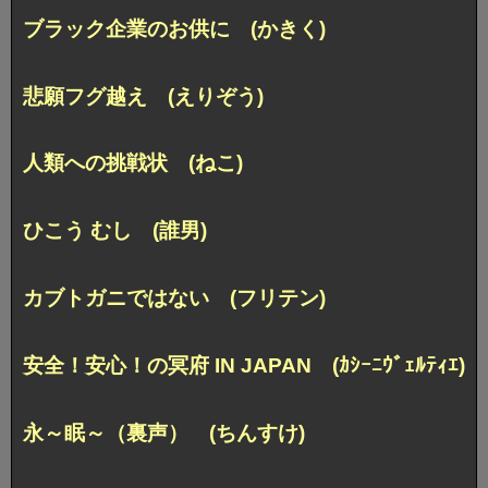
ブラック企業のお供に (かきく)
悲願フグ越え (えりぞう)
人類への挑戦状 (ねこ)
ひこう むし (誰男)
カブトガニではない (フリテン)
安全！安心！の冥府 IN JAPAN (ｶｼｰﾆｳﾞｪﾙﾃｨｴ)
永～眠～（裏声） (ちんすけ)