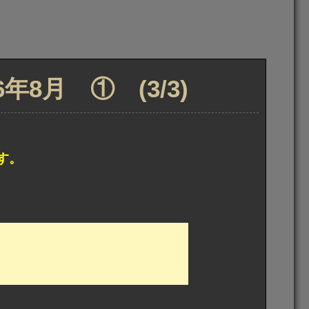
8月 ① (3/3)
す。