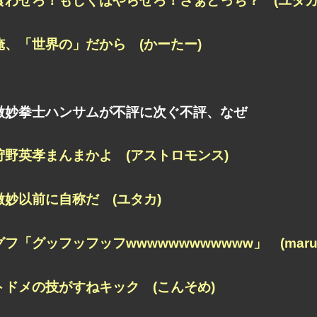
食わせろ！もしくはやらせろ！さぁどっち？ (ユタカ
俺、「世界の」だから (かーたー)
微妙拳士ハンサムが不評に次ぐ不評、なぜ
狩野英孝まんまかよ (アストロモンス)
微妙以前に自称だ (ユタカ)
グフ「グッフッフッフwwwwwwwwwwww」 (marus
トドメの技がすねキック (こんそめ)