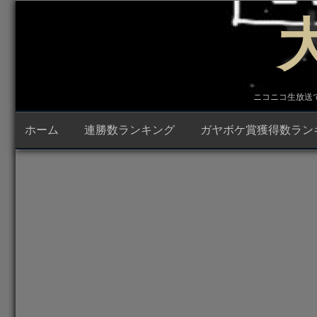
コ
ン
テ
ン
ツ
へ
ス
キ
ニコニコ生放送で23時
ッ
プ
ホーム
連勝数ランキング
ガヤボケ賞獲得数ラン