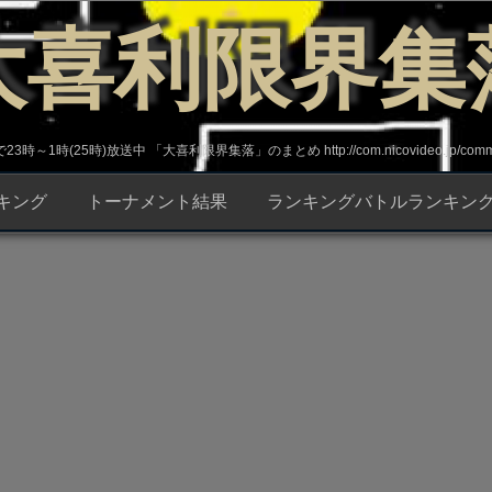
大喜利限界集
～1時(25時)放送中 「大喜利限界集落」のまとめ http://com.nicovideo.jp/commun
キング
トーナメント結果
ランキングバトルランキン