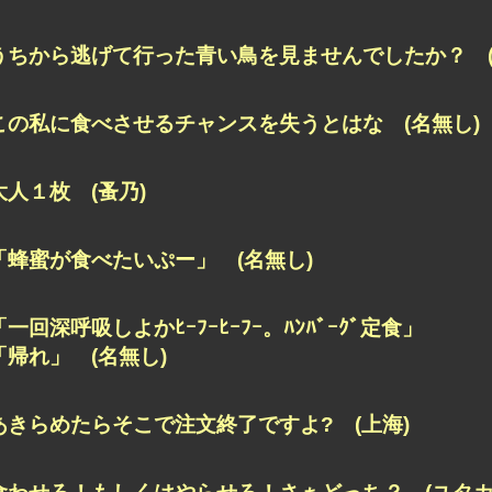
うちから逃げて行った青い鳥を見ませんでしたか？ (
この私に食べさせるチャンスを失うとはな (名無し)
大人１枚 (蚤乃)
「蜂蜜が食べたいぷー」 (名無し)
「一回深呼吸しよかﾋｰﾌｰﾋｰﾌｰ。ﾊﾝﾊﾞｰｸﾞ定食」
「帰れ」 (名無し)
あきらめたらそこで注文終了ですよ? (上海)