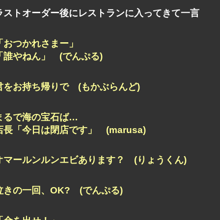
ラストオーダー後にレストランに入ってきて一言
「おつかれさまー」
「誰やねん」 (でんぷる)
君をお持ち帰りで (もかぶらんど)
まるで海の宝石ば…
店長「今日は閉店です」 (marusa)
オマールンルンエビあります？ (りょうくん)
泣きの一回、OK? (でんぷる)