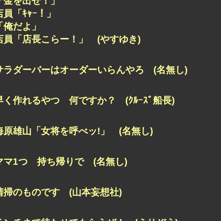
「金を出せ！」
店員「ｷｬｰ！」
「俺だよ」
店員「店長こらー！」 (やすゆき)
サラダーバーはオーダーいらんやろ (名無し)
早く作れるやつ 何ですか？ (ｸﾙｰｽﾞ船長)
海原雄山「女将を呼べッ!」 (名無し)
ママ1つ 持ち帰りで (名無し)
清掃のものです (山本妄想社)