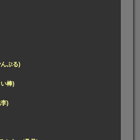
んぷる)
い棒)
李)