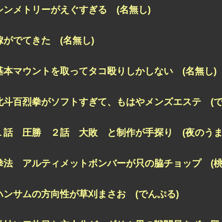
シンメトリーがえぐすぎる (名無し)
嫁がでてきた (名無し)
基本マウントを取ってタコ殴りしかしない (名無し)
北斗百烈拳がソフトすぎて、もはやメンズエステ (で
１話 圧勝 ２話 大敗 と制作が手探り (夜のうま
拳法 アルティメットボンバーが只の脇チョップ (桃
ハンサムの方向性が草刈まさお (でんぷる)