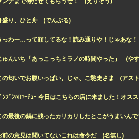
ランチまで待たせてもらうぜ！ (えりぞう)
舟盛り、ひと舟 (でんぷる)
うっわー…って顔してるな！読み通りや！じゃあな！ (m
じゅんいち「あっこっちミラノの時間やった」 (やす
この匂いでお腹いっぱい。じゃ、ご馳走さま (アスト
ﾌﾞﾝﾌﾞﾝﾊﾛﾕｰﾁｭｰ 今日はこちらの店に来ました！
オスス
この最後の鍋に残った
カリカリしたとこがうまいんです
お前の意見は聞いてないこれは命令だ (名無し)