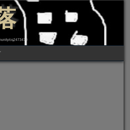
落
ity/co2473470
グ