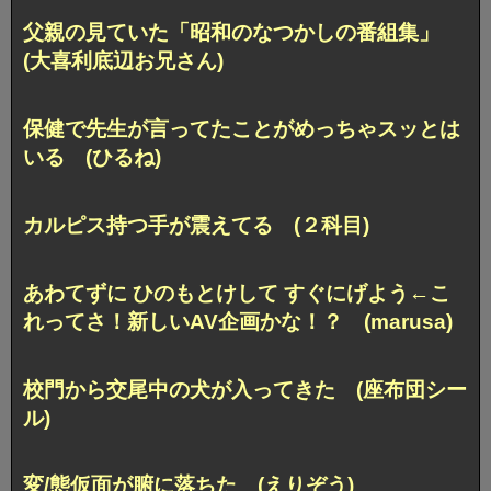
父親の見ていた「昭和のなつかしの番組集」
(大喜利底辺お兄さん)
保健で先生が言ってたことがめっちゃスッとは
いる (ひるね)
カルピス持つ手が震えてる (２科目)
あわてずに ひのもとけして すぐにげよう
←こ
れってさ！新しいAV企画かな！？ (marusa)
校門から交尾中の犬が入ってきた (座布団シー
ル)
変/態仮面が腑に落ちた (えりぞう)