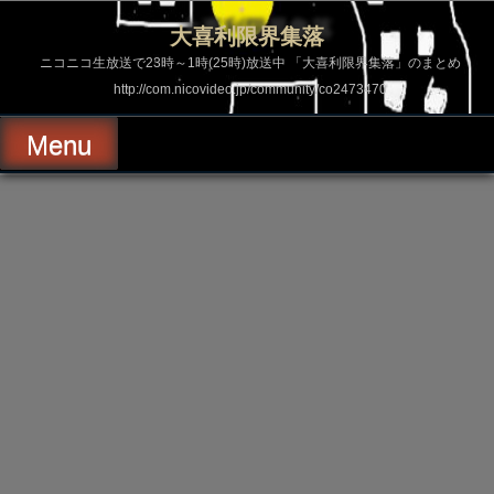
コ
ン
大喜利限界集落
テ
ン
ニコニコ生放送で23時～1時(25時)放送中 「大喜利限界集落」のまとめ
ツ
http://com.nicovideo.jp/community/co2473470
へ
ス
キ
Menu
ッ
プ