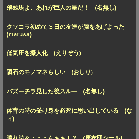
飛雄馬よ、あれが巨人の星だ！ (名無し)
クソコラ初めて３日の友達が腕をあげよった
(marusa)
低気圧を擬人化 (えりぞう)
隕石のモノマネらしい (おしり)
パズーチラ見した後スルー (名無し)
体育の時の受け身を必死に思い出している (な
ィ)
晴れ時々・・・んぁぁ！？ (座布団シール)