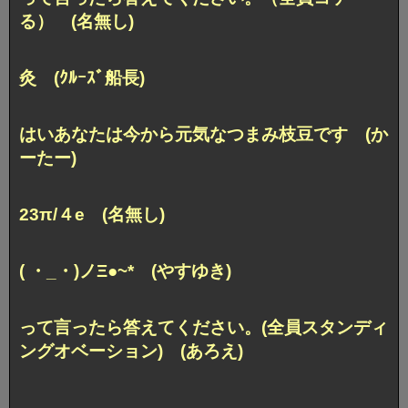
る） (名無し)
灸 (ｸﾙｰｽﾞ船長)
はいあなたは今から元気なつまみ枝豆です (か
ーたー)
23π/４e (名無し)
( ・_・)ノΞ●~* (やすゆき)
って言ったら答えてください。(全員スタンディ
ングオベーション)
(あろえ)