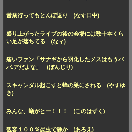
営業行ってもとんぼ返り (なす田中)
盛り上がったライブの後の会場には数十本くら
い足が落ちてる (なィ)
痛いファン「サナギから羽化したメスはもうバ
バ.アだよな」 (ぼんじり)
スキャンダル起こすと蜂の巣にされる (やすゆ
き)
みんな、蟻がとー！！！ (このはずく)
観客１００％昆虫で静か (あろえ)