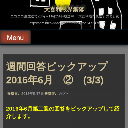
コ
ン
大喜利限界集落
テ
ン
ニコニコ生放送で23時～1時(25時)放送中 「大喜利限界集落」のまとめ
ツ
http://com.nicovideo.jp/community/co2473470
へ
ス
キ
Menu
ッ
プ
週間回答ピックアップ
2016年6月 ② (3/3)
投稿日:
2018年5月7日
投稿者:
カブト
2016年6月第二週の回答をピックアップして紹
介します。