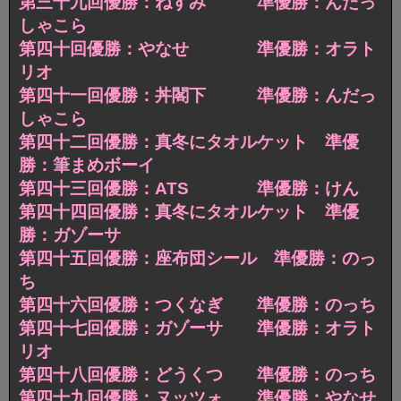
第三十九回優勝：ねすみ 準優勝：んだっ
しゃこら
第四十回優勝：やなせ 準優勝：オラト
リオ
第四十一回優勝：丼閣下 準優勝：んだっ
しゃこら
第四十二回優勝：真冬にタオルケット 準優
勝：筆まめボーイ
第四十三回優勝：ATS 準優勝：けん
第四十四回優勝：真冬にタオルケット 準優
勝：ガゾーサ
第四十五回優勝：座布団シール 準優勝：のっ
ち
第四十六回優勝：つくなぎ 準優勝：のっち
第四十七回優勝：ガゾーサ 準優勝：オラト
リオ
第四十八回優勝：どうくつ 準優勝：のっち
第四十九回優勝：ヌッツォ 準優勝：やなせ