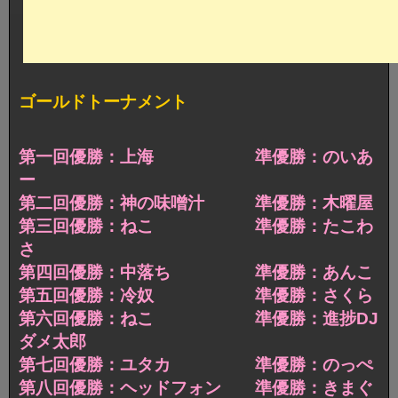
ゴールドトーナメント
第一回優勝：上海 準優勝：のいあ
ー
第二回優勝：神の味噌汁 準優勝：木曜屋
第三回優勝：ねこ 準優勝：たこわ
さ
第四回優勝：中落ち 準優勝：あんこ
第五回優勝：冷奴 準優勝：さくら
第六回優勝：ねこ 準優勝：進捗DJ
ダメ太郎
第七回優勝：ユタカ 準優勝：のっぺ
第八回優勝：ヘッドフォン 準優勝：きまぐ