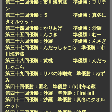
第三十二回優勝：市川海老蔵 準優勝：フリテ
ン
第三十三回優勝：５ 準優勝：真冬に
タオルケット
第三十四回優勝：かりあげ 準優勝：沙羅
第三十五回優勝：んさぎ 準優勝：むー
第三十六回優勝：沙羅 準優勝：んさぎ
第三十七回優勝：んだっしゃこら 準優勝：市
川海老蔵
第三十八回優勝：黄桃 準優勝：んだっ
しゃこら
第三十九回優勝：サバの味噌煮 準優勝：ねず
み
第四十回優勝：匿名 準優勝：市川海老蔵
第四十一回優勝：沙羅 準優勝：FireHell
第四十二回優勝：沙羅 準優勝：真冬にタオル
ケット