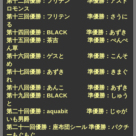
第十二回優勝：フリテン 準優勝：アスト
ロモンス
第十三回優勝：フリテン 準優勝：さうに
る
第十四回優勝：BLACK 準優勝：あずき
第十五回優勝：茶吉 準優勝：ぺんぺ
ん草
第十六回優勝：ゲスと 準優勝：こんそ
め
第十七回優勝：あずき 準優勝：きまぐ
れ
第十八回優勝：あんこ 準優勝：あずき
第十九回優勝：BLACK 準優勝：しゅう
と
第二十回優勝：aquabit 準優勝：じゃが
いも男爵
第二十一回優勝：座布団シール 準優勝：パクチ
ーもぐもぐ