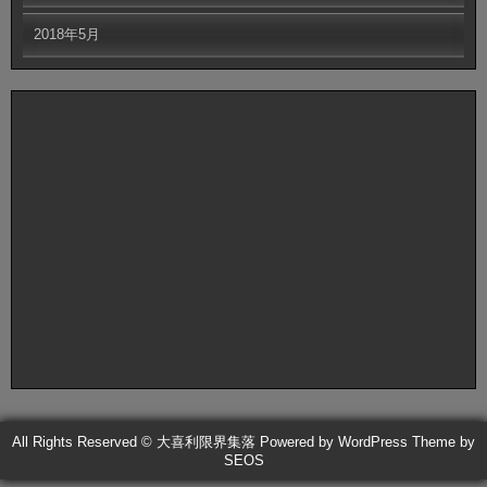
2018年5月
All Rights Reserved © 大喜利限界集落
Powered by WordPress
Theme by
SEOS