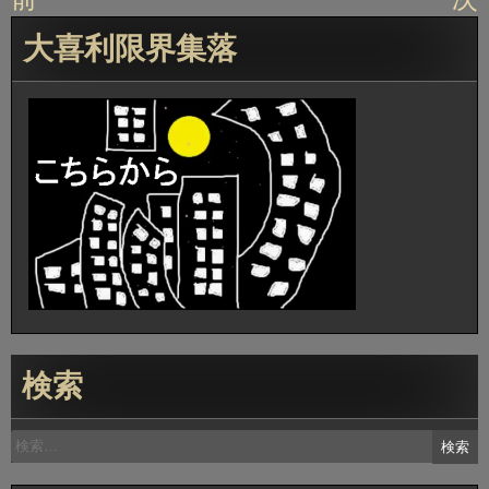
稿
大喜利限界集落
ナ
ビ
ゲ
ー
シ
ョ
ン
検索
検
索: