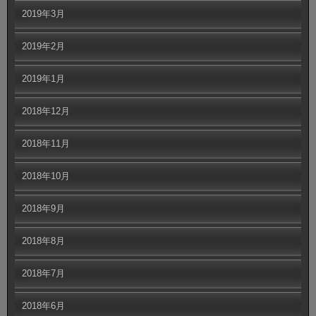
2019年3月
2019年2月
2019年1月
2018年12月
2018年11月
2018年10月
2018年9月
2018年8月
2018年7月
2018年6月