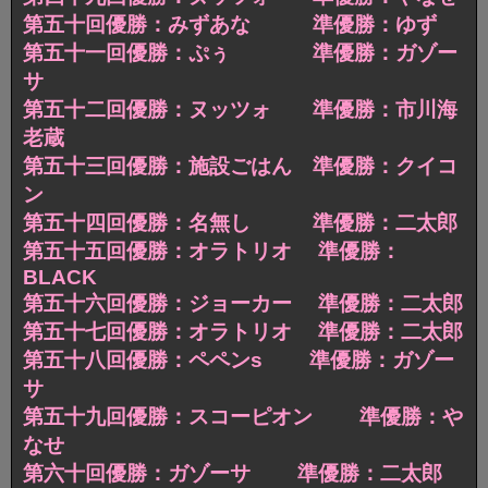
第五十回優勝：
みずあな
準優勝：
ゆず
第五十一回優勝：ぷぅ 準優勝：ガゾー
サ
第五十二回優勝：ヌッツォ 準優勝：市川海
老蔵
第五十三回優勝：施設ごはん 準優勝：クイコ
ン
第五十四回優勝：名無し 準優勝：二太郎
第五十五回優勝：オラトリオ
準優勝：
BLACK
第五十六回優勝：ジョーカー
準優勝：
二太郎
第五十七回優勝：オラトリオ
準優勝：
二太郎
第五十八回優勝：ペペンs
準優勝：
ガゾー
サ
第五十九回優勝：スコーピオン
準優勝：
や
なせ
第六十回優勝：ガゾーサ
準優勝：
二太郎