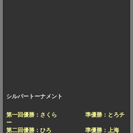
シルバートーナメント
第一回優勝：さくら 準優勝：とろチ
ー
第二回優勝：ひろ 準優勝：上海