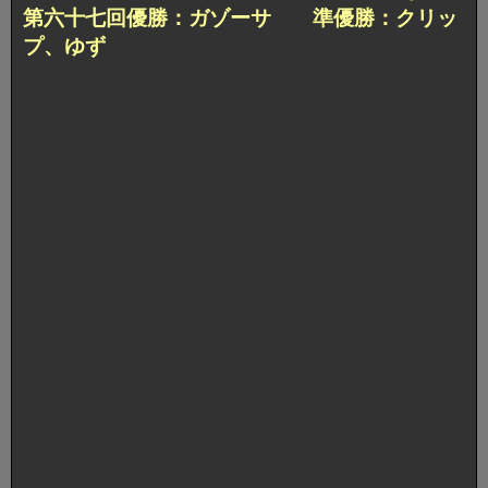
第六十七回優勝：ガゾーサ
準優勝：
クリッ
プ、ゆず