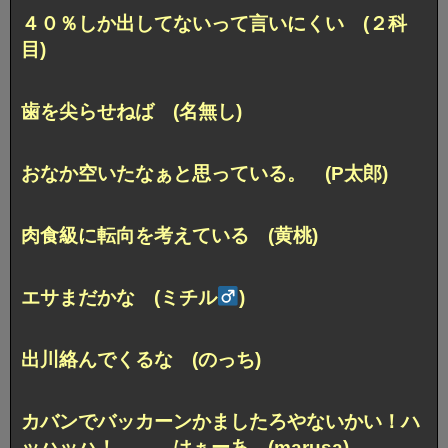
４０％しか出してないって言いにくい (２科
目)
歯を尖らせねば (名無し)
おなか空いたなぁと思っている。 (P太郎)
肉食級に転向を考えている (黄桃)
エサまだかな (ミチル
)
出川絡んでくるな (のっち)
カバンでバッカーンかましたろやないかい！
ハ
ッハッハ！………はぁーあ (marusa)