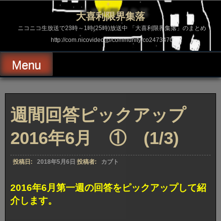
コ
ン
大喜利限界集落
テ
ン
ニコニコ生放送で23時～1時(25時)放送中 「大喜利限界集落」のまとめ
ツ
http://com.nicovideo.jp/community/co2473470
へ
ス
キ
Menu
ッ
プ
週間回答ピックアップ
2016年6月 ① (1/3)
投稿日:
2018年5月6日
投稿者:
カブト
2016年6月第一週の回答をピックアップして紹
介します。