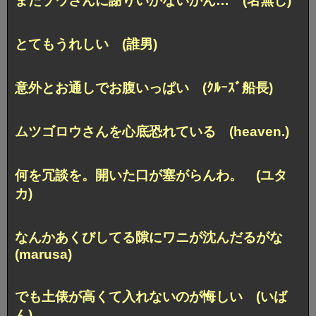
またゾウさんに謝りいかないかん… (名無し)
とてもうれしい (誰男)
意外とお通しでお腹いっぱい (ｸﾙｰｽﾞ船長)
ムツゴロウさんを心底恐れている (heaven.)
何を冗談を。開いた口が塞がらんわ。 (ユタ
カ)
なんかあくびしてる隙にワニが沈んだるがな
(marusa)
でも土俵が高くて入れないのが悔しい (いば
ん)