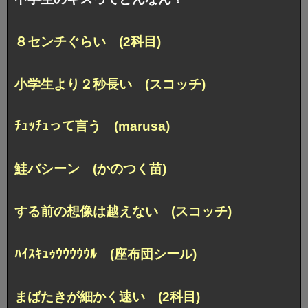
８センチぐらい (2科目)
小学生より２秒長い (スコッチ)
ﾁｭｯﾁｭって言う (marusa)
鮭バシーン (かのつく苗)
する前の想像は越えない (スコッチ)
ﾊｲｽｷｭｩｳｳｳｳｳﾙ (座布団シール)
まばたきが細かく速い (2科目)