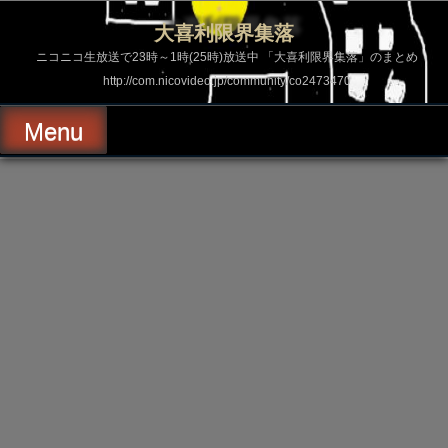
コ
ン
大喜利限界集落
テ
ン
ニコニコ生放送で23時～1時(25時)放送中 「大喜利限界集落」のまとめ
ツ
http://com.nicovideo.jp/community/co2473470
へ
ス
キ
Menu
ッ
プ